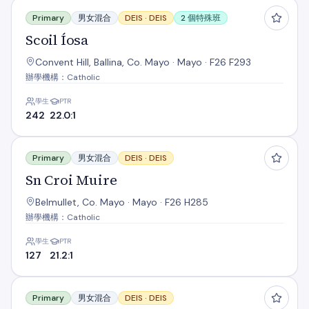
Scoil Íosa
Primary
男女混合
DEIS ·
DEIS
2 個特殊班
Scoil Íosa
Convent Hill, Ballina, Co. Mayo · Mayo · F26 F293
辦學機構：Catholic
學生
PTR
242
22.0:1
Sn Croi Muire
Primary
男女混合
DEIS ·
DEIS
Sn Croi Muire
Belmullet, Co. Mayo · Mayo · F26 H285
辦學機構：Catholic
學生
PTR
127
21.2:1
Sn Inbhear
Primary
男女混合
DEIS ·
DEIS