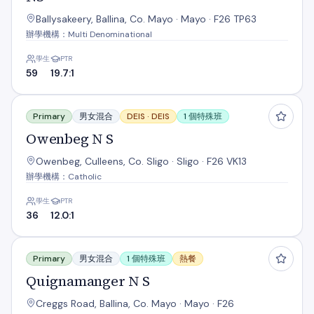
Ballysakeery, Ballina, Co. Mayo · Mayo · F26 TP63
辦學機構：Multi Denominational
學生
PTR
59
19.7:1
Owenbeg N S
Primary
男女混合
DEIS ·
DEIS
1 個特殊班
Owenbeg N S
Owenbeg, Culleens, Co. Sligo · Sligo · F26 VK13
辦學機構：Catholic
學生
PTR
36
12.0:1
Quignamanger N S
Primary
男女混合
1 個特殊班
熱餐
Quignamanger N S
Creggs Road, Ballina, Co. Mayo · Mayo · F26