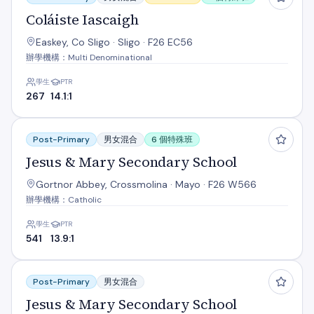
Coláiste Iascaigh
Easkey, Co Sligo · Sligo · F26 EC56
辦學機構：Multi Denominational
學生
PTR
267
14.1:1
Jesus & Mary Secondary School
Post-Primary
男女混合
6 個特殊班
Jesus & Mary Secondary School
Gortnor Abbey, Crossmolina · Mayo · F26 W566
辦學機構：Catholic
學生
PTR
541
13.9:1
Jesus & Mary Secondary School
Post-Primary
男女混合
Jesus & Mary Secondary School