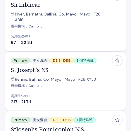
Sn Inbhear
Inver, Barnatra, Ballina, Co. Mayo · Mayo · F26
A316
辦學機構：Catholic
學生
PTR
67
22.3:1
St Joseph's NS
Primary
男女混合
DEIS ·
DEIS
3 個特殊班
St Joseph's NS
Rehins, Ballina, Co. Mayo · Mayo · F26 XY33
辦學機構：Catholic
學生
PTR
217
21.7:1
StJosephs Bonniconlon N.S.
Primary
男女混合
DEIS ·
DEIS
1 個特殊班
StJosephs Bonniconlon N.S.