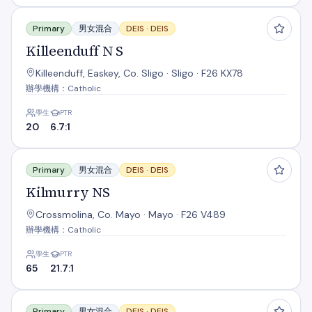
Killeenduff N S
Primary
男女混合
DEIS ·
DEIS
Killeenduff N S
Killeenduff, Easkey, Co. Sligo · Sligo · F26 KX78
辦學機構：Catholic
學生
PTR
20
6.7:1
Kilmurry NS
Primary
男女混合
DEIS ·
DEIS
Kilmurry NS
Crossmolina, Co. Mayo · Mayo · F26 V489
辦學機構：Catholic
學生
PTR
65
21.7:1
Knockanillo N S
Primary
男女混合
DEIS ·
DEIS