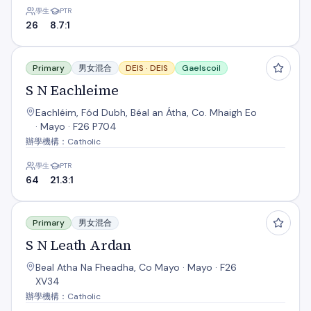
學生
PTR
26
8.7:1
S N Eachleime
Primary
男女混合
DEIS ·
DEIS
Gaelscoil
S N Eachleime
Eachléim, Fód Dubh, Béal an Átha, Co. Mhaigh Eo
· Mayo · F26 P704
辦學機構：Catholic
學生
PTR
64
21.3:1
S N Leath Ardan
Primary
男女混合
S N Leath Ardan
Beal Atha Na Fheadha, Co Mayo · Mayo · F26
XV34
辦學機構：Catholic