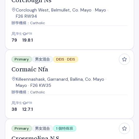
Corclough Ns
Corclough West, Belmullet, Co. Mayo · Mayo ·
F26 RW94
辦學機構：Catholic
學生
PTR
79
19.8:1
Cormaic Nfa
Primary
男女混合
DEIS ·
DEIS
Cormaic Nfa
Killeennashask, Garranard, Ballina, Co. Mayo ·
Mayo · F26 KW35
辦學機構：Catholic
學生
PTR
38
12.7:1
Crossmolina N.S.
Primary
男女混合
1 個特殊班
Crossmolina N.S.