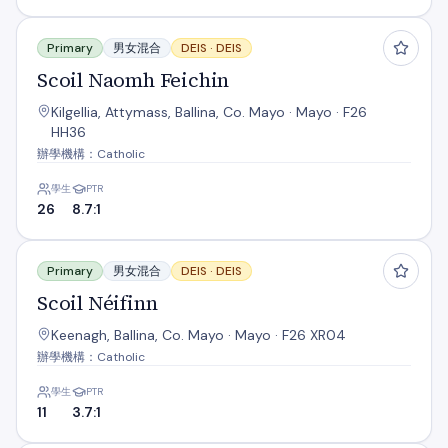
Scoil Naomh Feichin
Primary
男女混合
DEIS ·
DEIS
Scoil Naomh Feichin
Kilgellia, Attymass, Ballina, Co. Mayo · Mayo · F26
HH36
辦學機構：Catholic
學生
PTR
26
8.7:1
Scoil Néifinn
Primary
男女混合
DEIS ·
DEIS
Scoil Néifinn
Keenagh, Ballina, Co. Mayo · Mayo · F26 XR04
辦學機構：Catholic
學生
PTR
11
3.7:1