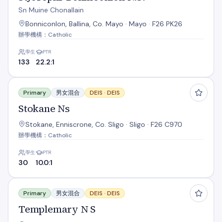
Sn Muine Chonallain
Bonniconlon, Ballina, Co. Mayo · Mayo · F26 PK26
辦學機構：Catholic
學生
PTR
133
22.2:1
Stokane Ns
Primary
男女混合
DEIS ·
DEIS
Stokane Ns
Stokane, Enniscrone, Co. Sligo · Sligo · F26 C970
辦學機構：Catholic
學生
PTR
30
10.0:1
Templemary N S
Primary
男女混合
DEIS ·
DEIS
Templemary N S