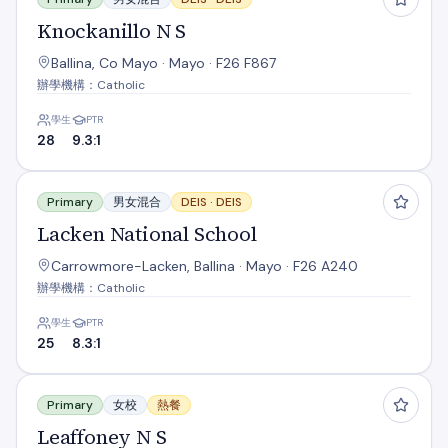
Knockanillo N S
Ballina, Co Mayo · Mayo · F26 F867
辦學機構：Catholic
學生
PTR
28
9.3:1
Lacken National School
Primary
男女混合
DEIS ·
DEIS
Lacken National School
Carrowmore-Lacken, Ballina · Mayo · F26 A240
辦學機構：Catholic
學生
PTR
25
8.3:1
Leaffoney N S
Primary
女校
熱餐
Leaffoney N S