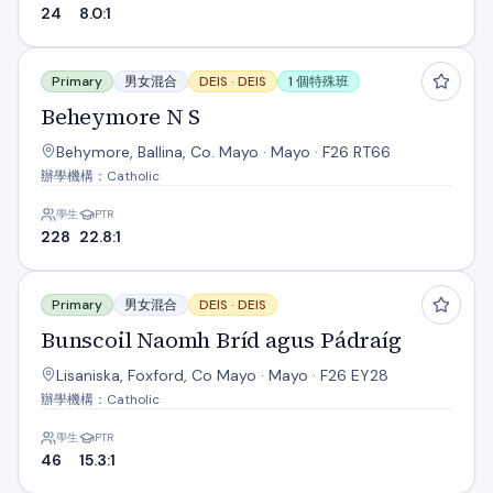
24
8.0:1
Beheymore N S
Primary
男女混合
DEIS ·
DEIS
1 個特殊班
Beheymore N S
Behymore, Ballina, Co. Mayo · Mayo · F26 RT66
辦學機構：Catholic
學生
PTR
228
22.8:1
Bunscoil Naomh Bríd agus Pádraíg
Primary
男女混合
DEIS ·
DEIS
Bunscoil Naomh Bríd agus Pádraíg
Lisaniska, Foxford, Co Mayo · Mayo · F26 EY28
辦學機構：Catholic
學生
PTR
46
15.3:1