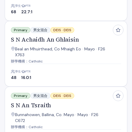
學生
PTR
68
22.7:1
S N Achaidh An Ghlaisin
Primary
男女混合
DEIS ·
DEIS
S N Achaidh An Ghlaisin
Beal an Mhuirthead, Co Mhaigh Eo · Mayo · F26
X763
辦學機構：Catholic
學生
PTR
48
16.0:1
S N An Tsraith
Primary
男女混合
DEIS ·
DEIS
S N An Tsraith
Bunnahowen, Ballina, Co. Mayo · Mayo · F26
C672
辦學機構：Catholic