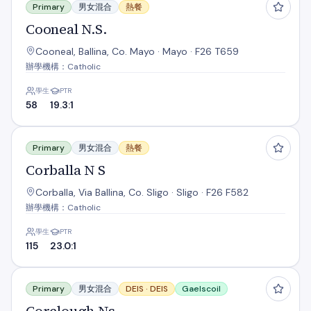
Primary
男女混合
熱餐
Cooneal N.S.
Cooneal, Ballina, Co. Mayo · Mayo · F26 T659
辦學機構：Catholic
學生
PTR
58
19.3:1
Corballa N S
Primary
男女混合
熱餐
Corballa N S
Corballa, Via Ballina, Co. Sligo · Sligo · F26 F582
辦學機構：Catholic
學生
PTR
115
23.0:1
Corclough Ns
Primary
男女混合
DEIS ·
DEIS
Gaelscoil