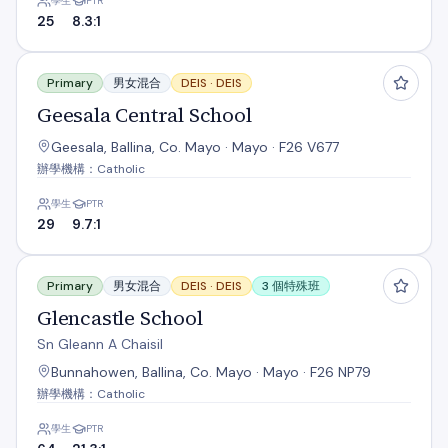
學生
PTR
25
8.3:1
Geesala Central School
Primary
男女混合
DEIS ·
DEIS
Geesala Central School
Geesala, Ballina, Co. Mayo · Mayo · F26 V677
辦學機構：Catholic
學生
PTR
29
9.7:1
Glencastle School
Primary
男女混合
DEIS ·
DEIS
3 個特殊班
Glencastle School
Sn Gleann A Chaisil
Bunnahowen, Ballina, Co. Mayo · Mayo · F26 NP79
辦學機構：Catholic
學生
PTR