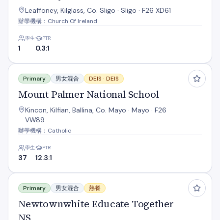
Leaffoney, Kilglass, Co. Sligo · Sligo · F26 XD61
辦學機構：Church Of Ireland
學生
PTR
1
0.3:1
Mount Palmer National School
Primary
男女混合
DEIS ·
DEIS
Mount Palmer National School
Kincon, Kilfian, Ballina, Co. Mayo · Mayo · F26
VW89
辦學機構：Catholic
學生
PTR
37
12.3:1
Newtownwhite Educate Together NS
Primary
男女混合
熱餐
Newtownwhite Educate Together
NS