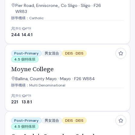
Pier Road, Enniscrone,, Co Sligo · Sligo · F26
WR83
辦學機構：Catholic
學生
PTR
244
14.4:1
Moyne College
Post-Primary
男女混合
DEIS ·
DEIS
4.5 個特殊班
Moyne College
Ballina, County Mayo · Mayo · F26 W884
辦學機構：Multi Denominational
學生
PTR
221
13.8:1
Our Lady's Secondary School
Post-Primary
男女混合
DEIS ·
DEIS
4.5 個特殊班