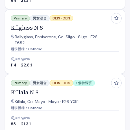
64
21.3:1
Kilglass N S
Primary
男女混合
DEIS ·
DEIS
Kilglass N S
Ballyglass, Enniscrone, Co. Sligo · Sligo · F26
E682
辦學機構：Catholic
學生
PTR
114
22.8:1
Killala N S
Primary
男女混合
DEIS ·
DEIS
1 個特殊班
Killala N S
Killala, Co. Mayo · Mayo · F26 YX51
辦學機構：Catholic
學生
PTR
85
21.3:1