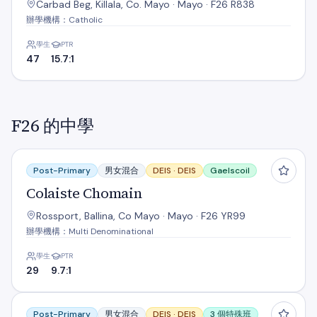
Carbad Beg, Killala, Co. Mayo · Mayo · F26 R838
辦學機構：Catholic
學生
PTR
47
15.7:1
F26 的中學
Colaiste Chomain
Post-Primary
男女混合
DEIS ·
DEIS
Gaelscoil
Colaiste Chomain
Rossport, Ballina, Co Mayo · Mayo · F26 YR99
辦學機構：Multi Denominational
學生
PTR
29
9.7:1
Coláiste Iascaigh
Post-Primary
男女混合
DEIS ·
DEIS
3 個特殊班