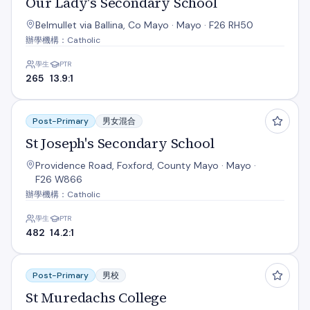
Our Lady's Secondary School
Belmullet via Ballina, Co Mayo · Mayo · F26 RH50
辦學機構：Catholic
學生
PTR
265
13.9:1
St Joseph's Secondary School
Post-Primary
男女混合
St Joseph's Secondary School
Providence Road, Foxford, County Mayo · Mayo ·
F26 W866
辦學機構：Catholic
學生
PTR
482
14.2:1
St Muredachs College
Post-Primary
男校
St Muredachs College