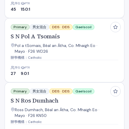
學生
PTR
45
15.0:1
S N Pol A Tsomais
Primary
男女混合
DEIS ·
DEIS
Gaelscoil
S N Pol A Tsomais
Pol a tSomais, Béal an Átha, Co. Mhaigh Eo ·
Mayo · F26 WD26
辦學機構：Catholic
學生
PTR
27
9.0:1
S N Ros Dumhach
Primary
男女混合
DEIS ·
DEIS
Gaelscoil
S N Ros Dumhach
Ross Dumhach, Béal an Átha, Co. Mhaigh Eo ·
Mayo · F26 KN50
辦學機構：Catholic