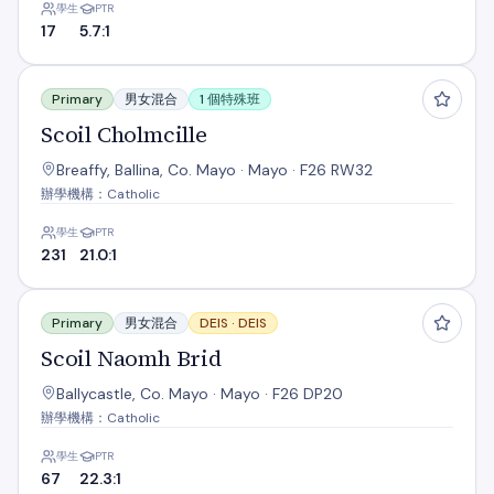
學生
PTR
17
5.7:1
Scoil Cholmcille
Primary
男女混合
1 個特殊班
Scoil Cholmcille
Breaffy, Ballina, Co. Mayo · Mayo · F26 RW32
辦學機構：Catholic
學生
PTR
231
21.0:1
Scoil Naomh Brid
Primary
男女混合
DEIS ·
DEIS
Scoil Naomh Brid
Ballycastle, Co. Mayo · Mayo · F26 DP20
辦學機構：Catholic
學生
PTR
67
22.3:1