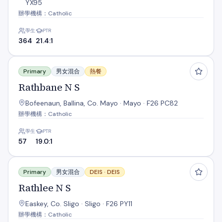
YX95
辦學機構：Catholic
學生
PTR
364
21.4:1
Rathbane N S
Primary
男女混合
熱餐
Rathbane N S
Bofeenaun, Ballina, Co. Mayo · Mayo · F26 PC82
辦學機構：Catholic
學生
PTR
57
19.0:1
Rathlee N S
Primary
男女混合
DEIS ·
DEIS
Rathlee N S
Easkey, Co. Sligo · Sligo · F26 PY11
辦學機構：Catholic