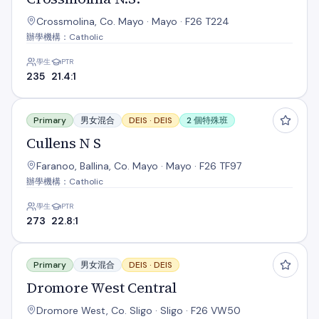
Crossmolina, Co. Mayo · Mayo · F26 T224
辦學機構：Catholic
學生
PTR
235
21.4:1
Cullens N S
Primary
男女混合
DEIS ·
DEIS
2 個特殊班
Cullens N S
Faranoo, Ballina, Co. Mayo · Mayo · F26 TF97
辦學機構：Catholic
學生
PTR
273
22.8:1
Dromore West Central
Primary
男女混合
DEIS ·
DEIS
Dromore West Central
Dromore West, Co. Sligo · Sligo · F26 VW50