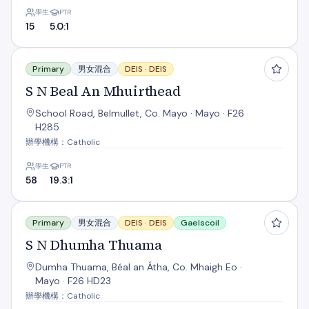
學生
PTR
15
5.0:1
S N Beal An Mhuirthead
Primary
男女混合
DEIS ·
DEIS
S N Beal An Mhuirthead
School Road, Belmullet, Co. Mayo · Mayo · F26
H285
辦學機構：Catholic
學生
PTR
58
19.3:1
S N Dhumha Thuama
Primary
男女混合
DEIS ·
DEIS
Gaelscoil
S N Dhumha Thuama
Dumha Thuama, Béal an Átha, Co. Mhaigh Eo ·
Mayo · F26 HD23
辦學機構：Catholic