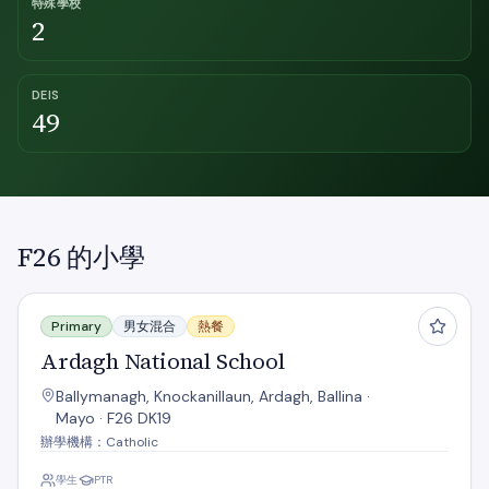
特殊學校
2
DEIS
49
F26 的小學
Ardagh National School
Primary
男女混合
熱餐
Ardagh National School
Ballymanagh, Knockanillaun, Ardagh, Ballina ·
Mayo · F26 DK19
辦學機構：Catholic
學生
PTR