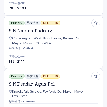
學生
PTR
76
25.3:1
S N Naomh Padraig
Primary
男女混合
DEIS ·
DEIS
S N Naomh Padraig
Currabaggan West, Knockmore, Ballina, Co.
Mayo · Mayo · F26 VW24
辦學機構：Catholic
學生
PTR
148
21.1:1
S N Peadar Agus Pol
Primary
男女混合
DEIS ·
DEIS
S N Peadar Agus Pol
Knockafall, Straide, Foxford, Co. Mayo · Mayo ·
F26 E927
辦學機構：Catholic