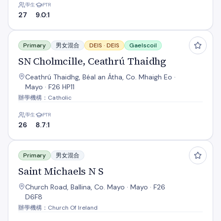
學生
PTR
27
9.0:1
SN Cholmcille, Ceathrú Thaidhg
Primary
男女混合
DEIS ·
DEIS
Gaelscoil
SN Cholmcille, Ceathrú Thaidhg
Ceathrú Thaidhg, Béal an Átha, Co. Mhaigh Eo ·
Mayo · F26 HP11
辦學機構：Catholic
學生
PTR
26
8.7:1
Saint Michaels N S
Primary
男女混合
Saint Michaels N S
Church Road, Ballina, Co. Mayo · Mayo · F26
D6F8
辦學機構：Church Of Ireland