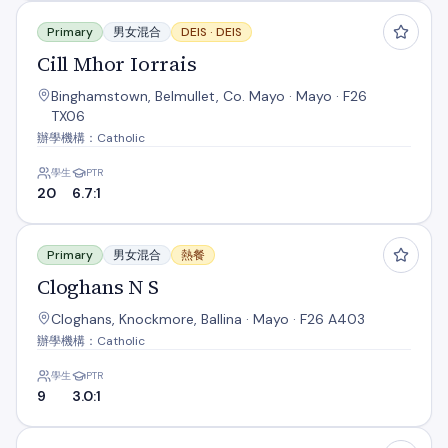
Cill Mhor Iorrais
Primary
男女混合
DEIS ·
DEIS
Cill Mhor Iorrais
Binghamstown, Belmullet, Co. Mayo · Mayo · F26
TX06
辦學機構：Catholic
學生
PTR
20
6.7:1
Cloghans N S
Primary
男女混合
熱餐
Cloghans N S
Cloghans, Knockmore, Ballina · Mayo · F26 A403
辦學機構：Catholic
學生
PTR
9
3.0:1
Cooneal N.S.