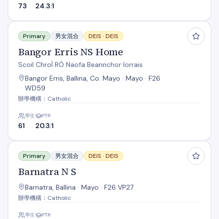
73
24.3:1
Bangor Erris NS Home
Primary
男女混合
DEIS ·
DEIS
Bangor Erris NS Home
Scoil ChroÍ RÓ Naofa Beannchor Iorrais
Bangor Erris, Ballina, Co. Mayo · Mayo · F26
WD59
辦學機構：Catholic
學生
PTR
61
20.3:1
Barnatra N S
Primary
男女混合
DEIS ·
DEIS
Barnatra N S
Barnatra, Ballina · Mayo · F26 VP27
辦學機構：Catholic
學生
PTR