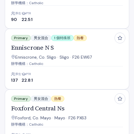
辦學機構：Catholic
學生
PTR
90
22.5:1
Enniscrone N S
Primary
男女混合
1 個特殊班
熱餐
Enniscrone N S
Enniscrone, Co. Sligo · Sligo · F26 EW67
辦學機構：Catholic
學生
PTR
137
22.8:1
Foxford Central Ns
Primary
男女混合
熱餐
Foxford Central Ns
Foxford, Co. Mayo · Mayo · F26 PX63
辦學機構：Catholic