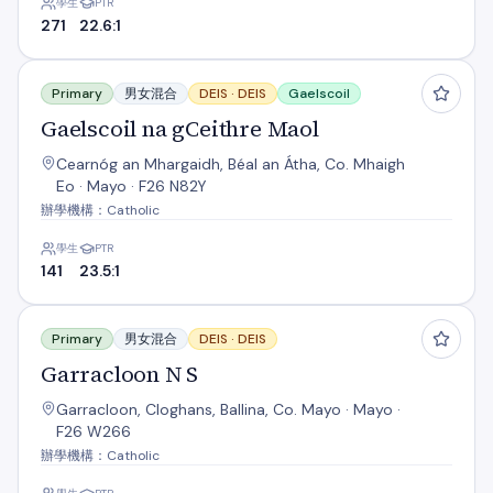
學生
PTR
271
22.6:1
Gaelscoil na gCeithre Maol
Primary
男女混合
DEIS ·
DEIS
Gaelscoil
Gaelscoil na gCeithre Maol
Cearnóg an Mhargaidh, Béal an Átha, Co. Mhaigh
Eo · Mayo · F26 N82Y
辦學機構：Catholic
學生
PTR
141
23.5:1
Garracloon N S
Primary
男女混合
DEIS ·
DEIS
Garracloon N S
Garracloon, Cloghans, Ballina, Co. Mayo · Mayo ·
F26 W266
辦學機構：Catholic