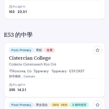
學生
PTR
163
23.3:1
E53 的中學
Cistercian College
Post-Primary
男校
收費
Cistercian College
Coláiste Cisteirseach Ros Cré
Roscrea, Co. Tipperary · Tipperary · E53 DX37
辦學機構：Catholic
學生
PTR
255
14.2:1
Colaiste Phobáil Ros Cré
Post-Primary
男女混合
DEIS ·
DEIS
3 個特殊班