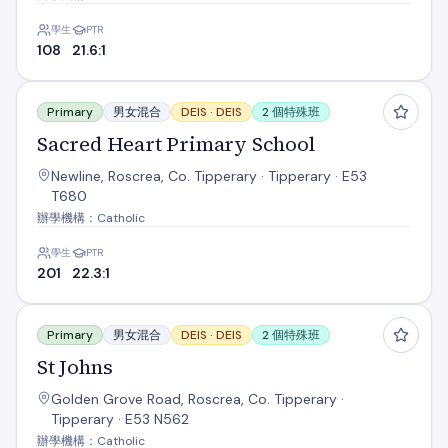
學生
PTR
108
21.6:1
Sacred Heart Primary School
Primary
男女混合
DEIS ·
DEIS
2 個特殊班
Sacred Heart Primary School
Newline, Roscrea, Co. Tipperary · Tipperary · E53
T680
辦學機構：Catholic
學生
PTR
201
22.3:1
St Johns
Primary
男女混合
DEIS ·
DEIS
2 個特殊班
St Johns
Golden Grove Road, Roscrea, Co. Tipperary ·
Tipperary · E53 N562
辦學機構：Catholic