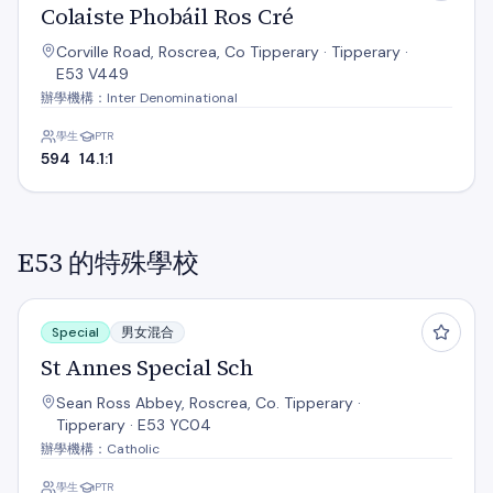
Colaiste Phobáil Ros Cré
Corville Road, Roscrea, Co Tipperary · Tipperary ·
E53 V449
辦學機構：Inter Denominational
學生
PTR
594
14.1:1
E53 的特殊學校
St Annes Special Sch
Special
男女混合
St Annes Special Sch
Sean Ross Abbey, Roscrea, Co. Tipperary ·
Tipperary · E53 YC04
辦學機構：Catholic
學生
PTR