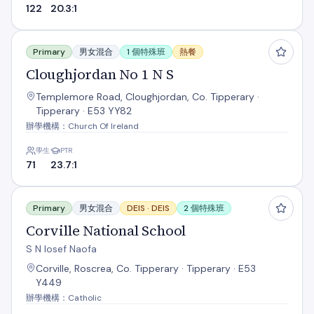
122
20.3:1
Cloughjordan No 1 N S
Primary
男女混合
1 個特殊班
熱餐
Cloughjordan No 1 N S
Templemore Road, Cloughjordan, Co. Tipperary ·
Tipperary · E53 YY82
辦學機構：Church Of Ireland
學生
PTR
71
23.7:1
Corville National School
Primary
男女混合
DEIS ·
DEIS
2 個特殊班
Corville National School
S N Iosef Naofa
Corville, Roscrea, Co. Tipperary · Tipperary · E53
Y449
辦學機構：Catholic