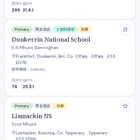
學生
PTR
299
21.4:1
Dunkerrin National School
Primary
男女混合
2 個特殊班
熱餐
Dunkerrin National School
S N Mhuire Bainrioghan
Frankfort, Dunkerrin, Birr, Co. Offaly · Offaly · E53
ED76
辦學機構：Catholic
學生
PTR
76
25.3:1
Lismackin NS
Primary
男女混合
熱餐
Lismackin NS
Scoil Mhuire
Lismackin, Roscrea, Co. Tipperary · Tipperary ·
E53 Y589