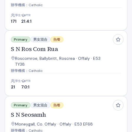
辦學機構：Catholic
學生
PTR
171
21.4:1
S N Ros Com Rua
Primary
男女混合
熱餐
S N Ros Com Rua
Roscomroe, Ballybritt, Roscrea · Offaly · E53
TY38
辦學機構：Catholic
學生
PTR
21
7.0:1
S N Seosamh
Primary
男女混合
熱餐
S N Seosamh
Moneygall, Co. Offaly · Offaly · E53 EF68
辦學機構：Catholic