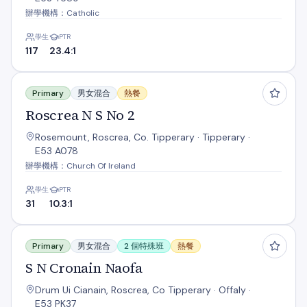
辦學機構：Catholic
學生
PTR
117
23.4:1
Roscrea N S No 2
Primary
男女混合
熱餐
Roscrea N S No 2
Rosemount, Roscrea, Co. Tipperary · Tipperary ·
E53 A078
辦學機構：Church Of Ireland
學生
PTR
31
10.3:1
S N Cronain Naofa
Primary
男女混合
2 個特殊班
熱餐
S N Cronain Naofa
Drum Ui Cianain, Roscrea, Co Tipperary · Offaly ·
E53 PK37