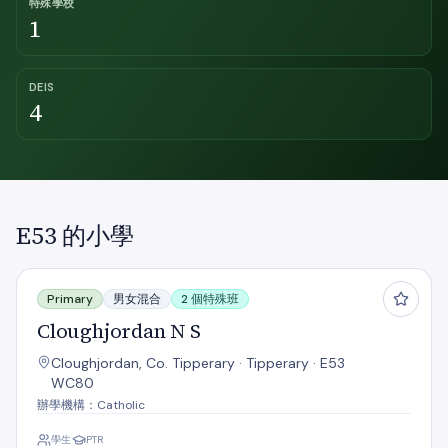
特殊學校
1
DEIS
4
E53 的小學
Cloughjordan N S
Primary
男女混合
2 個特殊班
Cloughjordan N S
Cloughjordan, Co. Tipperary · Tipperary · E53
WC80
辦學機構：Catholic
學生
PTR