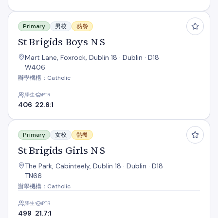
St Brigids Boys N S
Primary
男校
熱餐
St Brigids Boys N S
Mart Lane, Foxrock, Dublin 18 · Dublin · D18
W406
辦學機構：Catholic
學生
PTR
406
22.6:1
St Brigids Girls N S
Primary
女校
熱餐
St Brigids Girls N S
The Park, Cabinteely, Dublin 18 · Dublin · D18
TN66
辦學機構：Catholic
學生
PTR
499
21.7:1