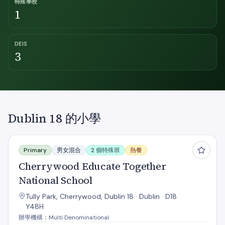
特殊學校
1
DEIS
3
Dublin 18 的小學
Cherrywood Educate Together National School
Primary
男女混合
2 個特殊班
熱餐
Cherrywood Educate Together
National School
Tully Park, Cherrywood, Dublin 18 · Dublin · D18
Y48H
辦學機構：Multi Denominational