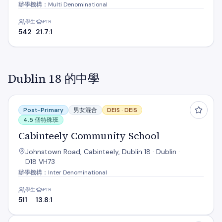
辦學機構：Multi Denominational
學生
PTR
542
21.7:1
Dublin 18 的中學
Cabinteely Community School
Post-Primary
男女混合
DEIS ·
DEIS
4.5 個特殊班
Cabinteely Community School
Johnstown Road, Cabinteely, Dublin 18 · Dublin ·
D18 VH73
辦學機構：Inter Denominational
學生
PTR
511
13.8:1
Loreto College Foxrock