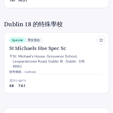
741
14.0:1
Dublin 18 的特殊學校
St Michaels Hse Spec Sc
Special
男女混合
St Michaels Hse Spec Sc
St. Michael's House, Grosvenor School,
Leopardstown Road, Dublin 18 · Dublin · D18
KR80
辦學機構：Catholic
學生
PTR
68
7.6:1