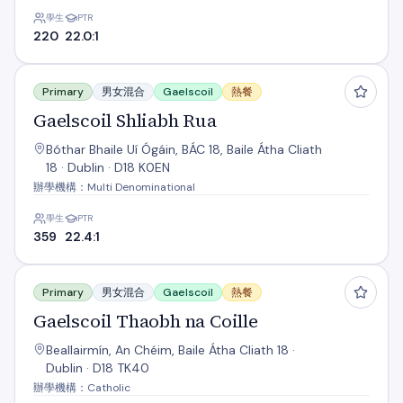
學生
PTR
220
22.0:1
Gaelscoil Shliabh Rua
Primary
男女混合
Gaelscoil
熱餐
Gaelscoil Shliabh Rua
Bóthar Bhaile Uí Ógáin, BÁC 18, Baile Átha Cliath
18 · Dublin · D18 K0EN
辦學機構：Multi Denominational
學生
PTR
359
22.4:1
Gaelscoil Thaobh na Coille
Primary
男女混合
Gaelscoil
熱餐
Gaelscoil Thaobh na Coille
Beallairmín, An Chéim, Baile Átha Cliath 18 ·
Dublin · D18 TK40
辦學機構：Catholic