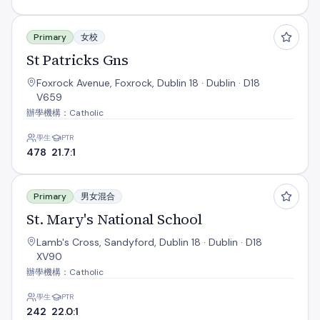
St Patricks Gns
Primary
女校
St Patricks Gns
Foxrock Avenue, Foxrock, Dublin 18 · Dublin · D18
V659
辦學機構：Catholic
學生
PTR
478
21.7:1
St. Mary's National School
Primary
男女混合
St. Mary's National School
Lamb's Cross, Sandyford, Dublin 18 · Dublin · D18
XV90
辦學機構：Catholic
學生
PTR
242
22.0:1