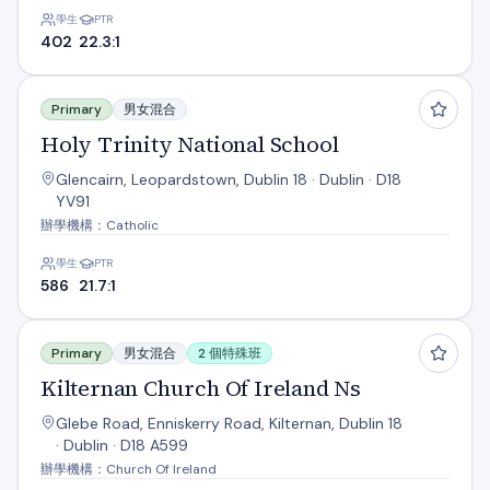
學生
PTR
402
22.3:1
Holy Trinity National School
Primary
男女混合
Holy Trinity National School
Glencairn, Leopardstown, Dublin 18 · Dublin · D18
YV91
辦學機構：Catholic
學生
PTR
586
21.7:1
Kilternan Church Of Ireland Ns
Primary
男女混合
2 個特殊班
Kilternan Church Of Ireland Ns
Glebe Road, Enniskerry Road, Kilternan, Dublin 18
· Dublin · D18 A599
辦學機構：Church Of Ireland