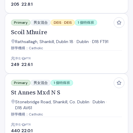
205
22.8:1
Scoil Mhuire
Primary
男女混合
DEIS ·
DEIS
1 個特殊班
Scoil Mhuire
Rathsallagh, Shankill, Dublin 18 · Dublin · D18 FT91
辦學機構：Catholic
學生
PTR
249
22.6:1
St Annes Mxd N S
Primary
男女混合
1 個特殊班
St Annes Mxd N S
Stonebridge Road, Shankill, Co. Dublin · Dublin ·
D18 AV61
辦學機構：Catholic
學生
PTR
440
22.0:1