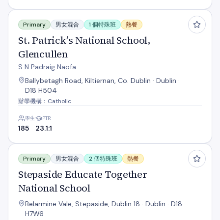
St. Patrick’s National School, Glencullen
Primary
男女混合
1 個特殊班
熱餐
St. Patrick’s National School,
Glencullen
S N Padraig Naofa
Ballybetagh Road, Kiltiernan, Co. Dublin · Dublin ·
D18 H504
辦學機構：Catholic
學生
PTR
185
23.1:1
Stepaside Educate Together National School
Primary
男女混合
2 個特殊班
熱餐
Stepaside Educate Together
National School
Belarmine Vale, Stepaside, Dublin 18 · Dublin · D18
H7W6