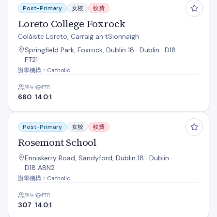
Post-Primary
女校
收費
Loreto College Foxrock
Coláiste Loreto, Carraig an tSionnaigh
Springfield Park, Foxrock, Dublin 18 · Dublin · D18
FT21
辦學機構：Catholic
學生
PTR
660
14.0:1
Rosemont School
Post-Primary
女校
收費
Rosemont School
Enniskerry Road, Sandyford, Dublin 18 · Dublin ·
D18 A8N2
辦學機構：Catholic
學生
PTR
307
14.0:1