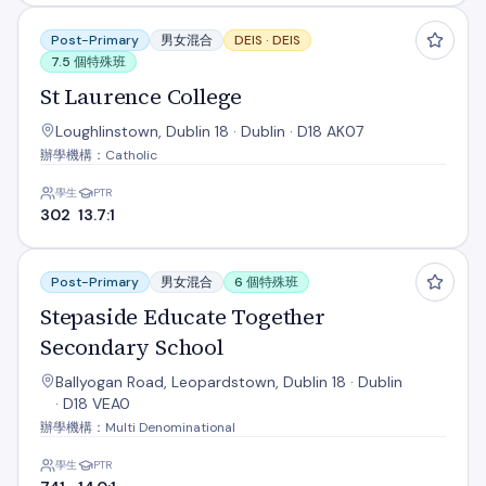
St Laurence College
Post-Primary
男女混合
DEIS ·
DEIS
7.5 個特殊班
St Laurence College
Loughlinstown, Dublin 18 · Dublin · D18 AK07
辦學機構：Catholic
學生
PTR
302
13.7:1
Stepaside Educate Together Secondary School
Post-Primary
男女混合
6 個特殊班
Stepaside Educate Together
Secondary School
Ballyogan Road, Leopardstown, Dublin 18 · Dublin
· D18 VEA0
辦學機構：Multi Denominational
學生
PTR