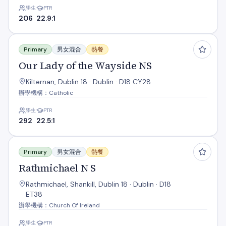
學生
PTR
206
22.9:1
Our Lady of the Wayside NS
Primary
男女混合
熱餐
Our Lady of the Wayside NS
Kilternan, Dublin 18 · Dublin · D18 CY28
辦學機構：Catholic
學生
PTR
292
22.5:1
Rathmichael N S
Primary
男女混合
熱餐
Rathmichael N S
Rathmichael, Shankill, Dublin 18 · Dublin · D18
ET38
辦學機構：Church Of Ireland
學生
PTR