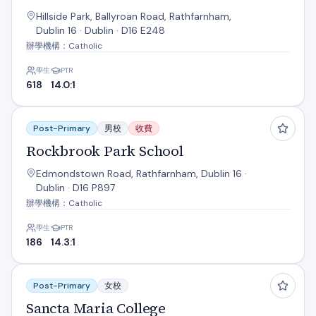
Hillside Park, Ballyroan Road, Rathfarnham,
Dublin 16 · Dublin · D16 E248
辦學機構：Catholic
學生
PTR
618
14.0:1
Rockbrook Park School
Post-Primary
男校
收費
Rockbrook Park School
Edmondstown Road, Rathfarnham, Dublin 16 ·
Dublin · D16 P897
辦學機構：Catholic
學生
PTR
186
14.3:1
Sancta Maria College
Post-Primary
女校
Sancta Maria College