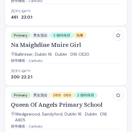
辦學機構：Catholic
學生
PTR
461
22.0:1
Na Maighdine Muire Girl
Primary
男女混合
2 個特殊班
熱餐
Na Maighdine Muire Girl
Ballinteer, Dublin 16 · Dublin · D16 C820
辦學機構：Catholic
學生
PTR
200
22.2:1
Queen Of Angels Primary School
Primary
男女混合
DEIS ·
DEIS
2 個特殊班
Queen Of Angels Primary School
Wedgewood, Sandyford, Dublin 16 · Dublin · D16
AX05
辦學機構：Catholic