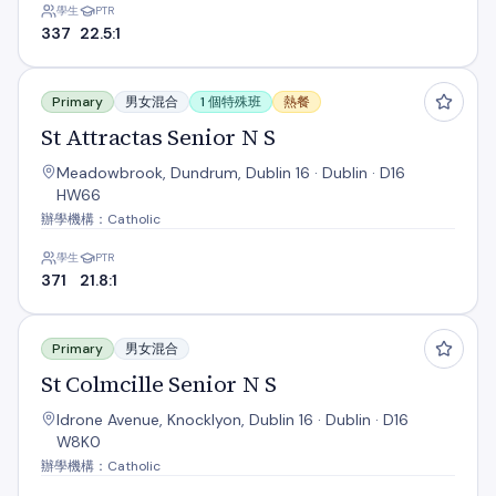
學生
PTR
337
22.5:1
St Attractas Senior N S
Primary
男女混合
1 個特殊班
熱餐
St Attractas Senior N S
Meadowbrook, Dundrum, Dublin 16 · Dublin · D16
HW66
辦學機構：Catholic
學生
PTR
371
21.8:1
St Colmcille Senior N S
Primary
男女混合
St Colmcille Senior N S
Idrone Avenue, Knocklyon, Dublin 16 · Dublin · D16
W8K0
辦學機構：Catholic