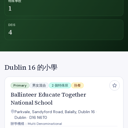
特殊學校
1
DEIS
4
Dublin 16 的小學
Ballinteer Educate Together National School
Primary
男女混合
2 個特殊班
熱餐
Ballinteer Educate Together
National School
Parkvale, Sandyford Road, Balally, Dublin 16 ·
Dublin · D16 N6T0
辦學機構：Multi Denominational