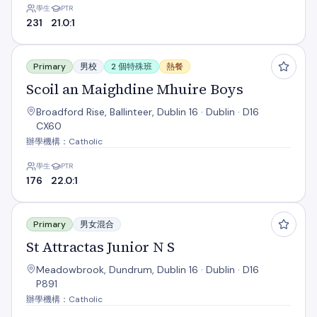
學生
PTR
231
21.0:1
Scoil an Maighdine Mhuire Boys
Primary
男校
2 個特殊班
熱餐
Scoil an Maighdine Mhuire Boys
Broadford Rise, Ballinteer, Dublin 16 · Dublin · D16
CX60
辦學機構：Catholic
學生
PTR
176
22.0:1
St Attractas Junior N S
Primary
男女混合
St Attractas Junior N S
Meadowbrook, Dundrum, Dublin 16 · Dublin · D16
P891
辦學機構：Catholic