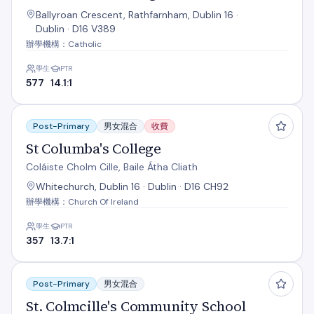
Ballyroan Crescent, Rathfarnham, Dublin 16 ·
Dublin · D16 V389
辦學機構：Catholic
學生
PTR
577
14.1:1
St Columba's College
Post-Primary
男女混合
收費
St Columba's College
Coláiste Cholm Cille, Baile Átha Cliath
Whitechurch, Dublin 16 · Dublin · D16 CH92
辦學機構：Church Of Ireland
學生
PTR
357
13.7:1
St. Colmcille's Community School
Post-Primary
男女混合
St. Colmcille's Community School