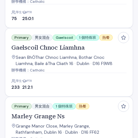
辦學機構：Catholic
學生
PTR
75
25.0:1
Gaelscoil Chnoc Liamhna
Primary
男女混合
Gaelscoil
1 個特殊班
熱餐
Gaelscoil Chnoc Liamhna
Sean BhÓThar Chnoc Liamhna, Bothar Cnoc
Liamhna, Baile áTha Cliath 16 · Dublin · D16 F9W8
辦學機構：Catholic
學生
PTR
233
21.2:1
Marley Grange Ns
Primary
男女混合
1 個特殊班
熱餐
Marley Grange Ns
Grange Manor Close, Marley Grange,
Rathfarnham, Dublin 16 · Dublin · D16 FF62