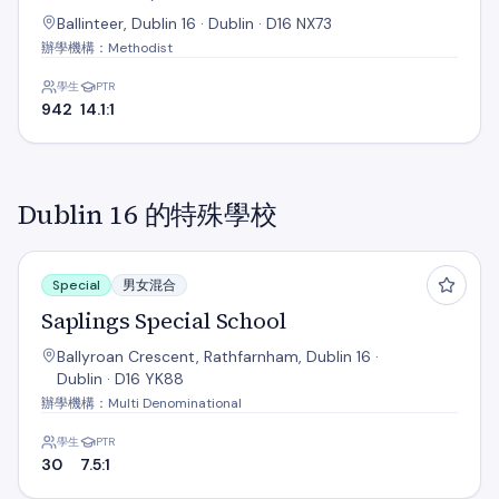
Ballinteer, Dublin 16 · Dublin · D16 NX73
辦學機構：Methodist
學生
PTR
942
14.1:1
Dublin 16 的特殊學校
Saplings Special School
Special
男女混合
Saplings Special School
Ballyroan Crescent, Rathfarnham, Dublin 16 ·
Dublin · D16 YK88
辦學機構：Multi Denominational
學生
PTR
30
7.5:1