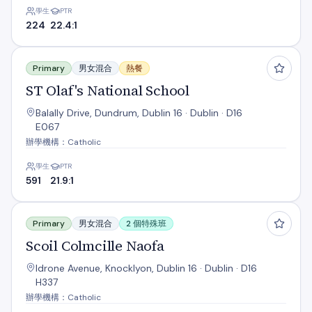
學生
PTR
224
22.4:1
ST Olaf's National School
Primary
男女混合
熱餐
ST Olaf's National School
Balally Drive, Dundrum, Dublin 16 · Dublin · D16
E067
辦學機構：Catholic
學生
PTR
591
21.9:1
Scoil Colmcille Naofa
Primary
男女混合
2 個特殊班
Scoil Colmcille Naofa
Idrone Avenue, Knocklyon, Dublin 16 · Dublin · D16
H337
辦學機構：Catholic