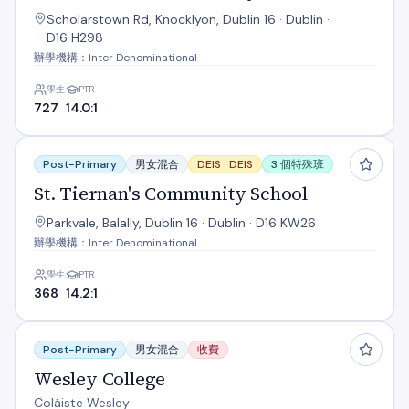
Scholarstown Rd, Knocklyon, Dublin 16 · Dublin ·
D16 H298
辦學機構：Inter Denominational
學生
PTR
727
14.0:1
St. Tiernan's Community School
Post-Primary
男女混合
DEIS ·
DEIS
3 個特殊班
St. Tiernan's Community School
Parkvale, Balally, Dublin 16 · Dublin · D16 KW26
辦學機構：Inter Denominational
學生
PTR
368
14.2:1
Wesley College
Post-Primary
男女混合
收費
Wesley College
Coláiste Wesley