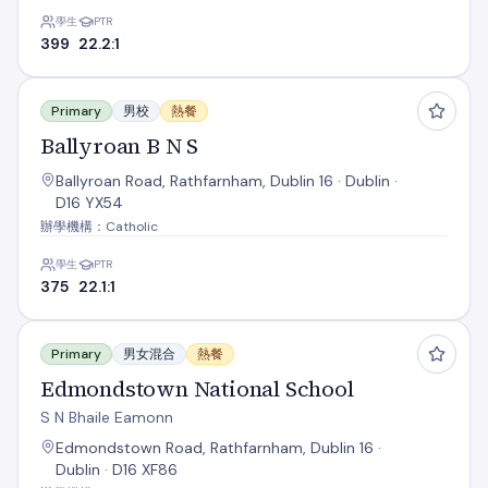
學生
PTR
399
22.2:1
Ballyroan B N S
Primary
男校
熱餐
Ballyroan B N S
Ballyroan Road, Rathfarnham, Dublin 16 · Dublin ·
D16 YX54
辦學機構：Catholic
學生
PTR
375
22.1:1
Edmondstown National School
Primary
男女混合
熱餐
Edmondstown National School
S N Bhaile Eamonn
Edmondstown Road, Rathfarnham, Dublin 16 ·
Dublin · D16 XF86