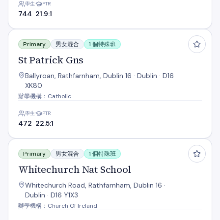
學生
PTR
744
21.9:1
St Patrick Gns
Primary
男女混合
1 個特殊班
St Patrick Gns
Ballyroan, Rathfarnham, Dublin 16 · Dublin · D16
XK80
辦學機構：Catholic
學生
PTR
472
22.5:1
Whitechurch Nat School
Primary
男女混合
1 個特殊班
Whitechurch Nat School
Whitechurch Road, Rathfarnham, Dublin 16 ·
Dublin · D16 Y1X3
辦學機構：Church Of Ireland