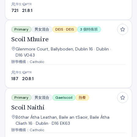
學生
PTR
721
21.8:1
Scoil Mhuire
Primary
男女混合
DEIS ·
DEIS
3 個特殊班
Scoil Mhuire
Glenmore Court, Ballyboden, Dublin 16 · Dublin ·
D16 V043
辦學機構：Catholic
學生
PTR
187
20.8:1
Scoil Naithi
Primary
男女混合
Gaelscoil
熱餐
Scoil Naithi
Bóthar Átha Leathan, Baile an tSaoir, Baile Átha
Cliath 16 · Dublin · D16 EK63
辦學機構：Catholic