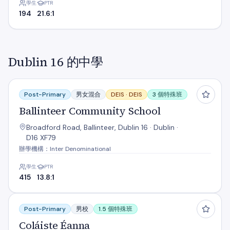
學生
PTR
194
21.6:1
Dublin 16 的中學
Ballinteer Community School
Post-Primary
男女混合
DEIS ·
DEIS
3 個特殊班
Ballinteer Community School
Broadford Road, Ballinteer, Dublin 16 · Dublin ·
D16 XF79
辦學機構：Inter Denominational
學生
PTR
415
13.8:1
Coláiste Éanna
Post-Primary
男校
1.5 個特殊班
Coláiste Éanna