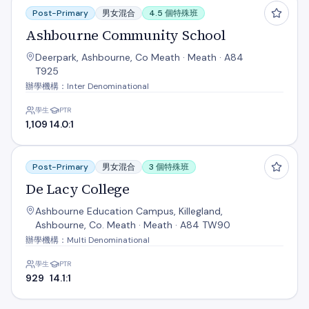
Post-Primary
男女混合
4.5 個特殊班
Ashbourne Community School
Deerpark, Ashbourne, Co Meath · Meath · A84
T925
辦學機構：Inter Denominational
學生
PTR
1,109
14.0:1
De Lacy College
Post-Primary
男女混合
3 個特殊班
De Lacy College
Ashbourne Education Campus, Killegland,
Ashbourne, Co. Meath · Meath · A84 TW90
辦學機構：Multi Denominational
學生
PTR
929
14.1:1