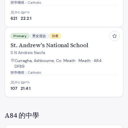
辦學機構：Catholic
學生
PTR
621
22.2:1
St. Andrew's National School
Primary
男女混合
熱餐
St. Andrew's National School
S N Aindreis Naofa
Curragha, Ashbourne, Co. Meath · Meath · A84
DF89
辦學機構：Catholic
學生
PTR
107
21.4:1
A84 的中學
Ashbourne Community School