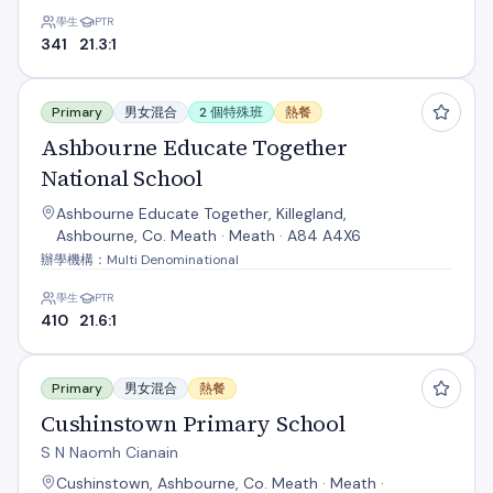
學生
PTR
341
21.3:1
Ashbourne Educate Together National School
Primary
男女混合
2 個特殊班
熱餐
Ashbourne Educate Together
National School
Ashbourne Educate Together, Killegland,
Ashbourne, Co. Meath · Meath · A84 A4X6
辦學機構：Multi Denominational
學生
PTR
410
21.6:1
Cushinstown Primary School
Primary
男女混合
熱餐
Cushinstown Primary School
S N Naomh Cianain
Cushinstown, Ashbourne, Co. Meath · Meath ·