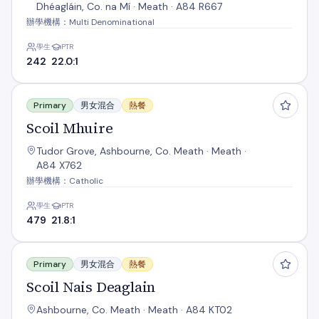
Dhéagláin, Co. na Mí · Meath · A84 R667
辦學機構：Multi Denominational
學生
PTR
242
22.0:1
Scoil Mhuire
Primary
男女混合
熱餐
Scoil Mhuire
Tudor Grove, Ashbourne, Co. Meath · Meath ·
A84 X762
辦學機構：Catholic
學生
PTR
479
21.8:1
Scoil Nais Deaglain
Primary
男女混合
熱餐
Scoil Nais Deaglain
Ashbourne, Co. Meath · Meath · A84 KT02