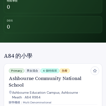
特殊學校
0
DEIS
0
A84 的小學
Ashbourne Community National School
Primary
男女混合
4 個特殊班
熱餐
Ashbourne Community National
School
Ashbourne Education Campus, Ashbourne ·
Meath · A84 R984
辦學機構：Multi Denominational