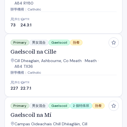
A84 RY80
辦學機構：Catholic
學生
PTR
73
24.3:1
Gaelscoil na Cille
Primary
男女混合
Gaelscoil
熱餐
Gaelscoil na Cille
Cill Dheaglain, Ashbourne, Co Meath · Meath ·
A84 TX36
辦學機構：Catholic
學生
PTR
227
22.7:1
Gaelscoil na Mí
Primary
男女混合
Gaelscoil
2 個特殊班
熱餐
Gaelscoil na Mí
Campas Oideachais Chill Dhéagláin, Cill