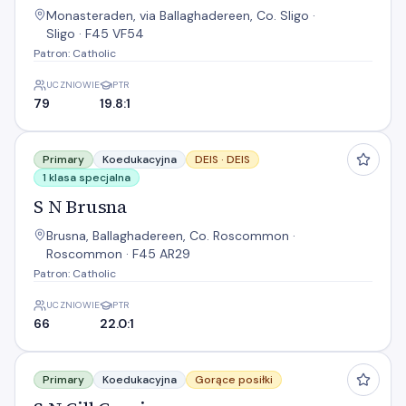
Monasteraden, via Ballaghadereen, Co. Sligo ·
Sligo · F45 VF54
Patron: Catholic
UCZNIOWIE
PTR
79
19.8:1
S N Brusna
Primary
Koedukacyjna
DEIS ·
DEIS
1 klasa specjalna
S N Brusna
Brusna, Ballaghadereen, Co. Roscommon ·
Roscommon · F45 AR29
Patron: Catholic
UCZNIOWIE
PTR
66
22.0:1
S N Cill Cruain
Primary
Koedukacyjna
Gorące posiłki