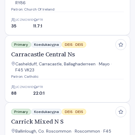
RY86
Patron: Church Of Ireland
UCZNIOWIE
PTR
35
11.7:1
Carracastle Central Ns
Primary
Koedukacyjna
DEIS ·
DEIS
Carracastle Central Ns
Cashelduff, Carracastle, Ballaghaderreen · Mayo ·
F45 VK23
Patron: Catholic
UCZNIOWIE
PTR
88
22.0:1
Carrick Mixed N S
Primary
Koedukacyjna
DEIS ·
DEIS
Carrick Mixed N S
Ballinlough, Co. Roscommon · Roscommon · F45