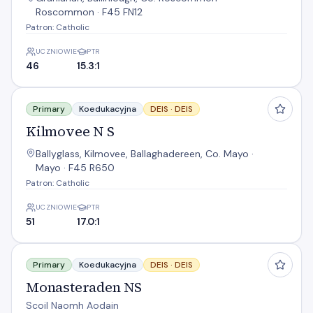
Roscommon · F45 FN12
Patron: Catholic
UCZNIOWIE
PTR
46
15.3:1
Kilmovee N S
Primary
Koedukacyjna
DEIS ·
DEIS
Kilmovee N S
Ballyglass, Kilmovee, Ballaghadereen, Co. Mayo ·
Mayo · F45 R650
Patron: Catholic
UCZNIOWIE
PTR
51
17.0:1
Monasteraden NS
Primary
Koedukacyjna
DEIS ·
DEIS
Monasteraden NS
Scoil Naomh Aodain