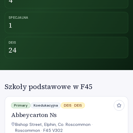
4
SPECJALNA
1
DEIS
24
Szkoły podstawowe w F45
Abbeycarton Ns
Primary
Koedukacyjna
DEIS ·
DEIS
Abbeycarton Ns
Bishop Street, Elphin, Co. Roscommon ·
Roscommon · F45 V302