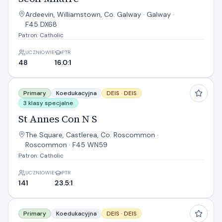
Ardeevin, Williamstown, Co. Galway · Galway ·
F45 DX68
Patron: Catholic
UCZNIOWIE
PTR
48
16.0:1
St Annes Con N S
Primary
Koedukacyjna
DEIS ·
DEIS
3 klasy specjalne
St Annes Con N S
The Square, Castlerea, Co. Roscommon ·
Roscommon · F45 WN59
Patron: Catholic
UCZNIOWIE
PTR
141
23.5:1
St Attractas N S
Primary
Koedukacyjna
DEIS ·
DEIS