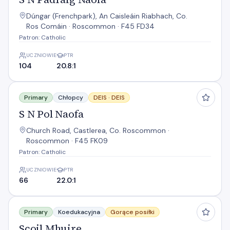
Dúngar (Frenchpark), An Caisleáin Riabhach, Co.
Ros Comáin · Roscommon · F45 FD34
Patron: Catholic
UCZNIOWIE
PTR
104
20.8:1
S N Pol Naofa
Primary
Chłopcy
DEIS ·
DEIS
S N Pol Naofa
Church Road, Castlerea, Co. Roscommon ·
Roscommon · F45 FK09
Patron: Catholic
UCZNIOWIE
PTR
66
22.0:1
Scoil Mhuire
Primary
Koedukacyjna
Gorące posiłki
Scoil Mhuire