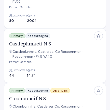
PV27
Patron: Catholic
UCZNIOWIE
PTR
80
20.0:1
Castleplunkett N S
Primary
Koedukacyjna
Castleplunkett N S
Castleplunkett, Castlerea, Co Roscommon ·
Roscommon · F45 YA40
Patron: Catholic
UCZNIOWIE
PTR
44
14.7:1
Cloonbonnif N S
Primary
Koedukacyjna
DEIS ·
DEIS
Cloonbonnif N S
Cloonbonniffe, Castlerea, Co. Roscommon ·