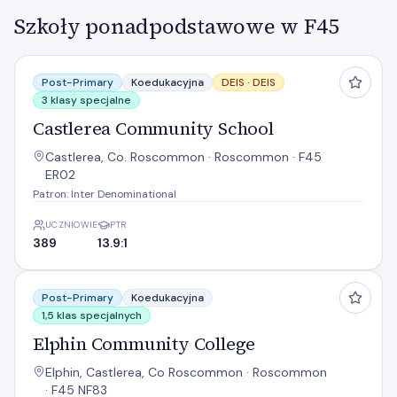
Szkoły ponadpodstawowe w F45
Castlerea Community School
Post-Primary
Koedukacyjna
DEIS ·
DEIS
3 klasy specjalne
Castlerea Community School
Castlerea, Co. Roscommon · Roscommon · F45
ER02
Patron: Inter Denominational
UCZNIOWIE
PTR
389
13.9:1
Elphin Community College
Post-Primary
Koedukacyjna
1,5 klas specjalnych
Elphin Community College
Elphin, Castlerea, Co Roscommon · Roscommon
· F45 NF83