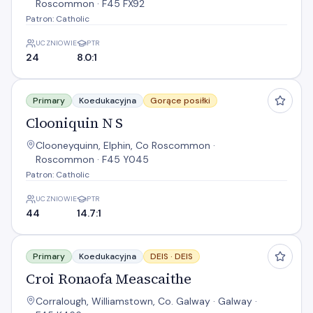
Roscommon · F45 FX92
Patron: Catholic
UCZNIOWIE
PTR
24
8.0:1
Clooniquin N S
Primary
Koedukacyjna
Gorące posiłki
Clooniquin N S
Clooneyquinn, Elphin, Co Roscommon ·
Roscommon · F45 Y045
Patron: Catholic
UCZNIOWIE
PTR
44
14.7:1
Croi Ronaofa Meascaithe
Primary
Koedukacyjna
DEIS ·
DEIS
Croi Ronaofa Meascaithe
Corralough, Williamstown, Co. Galway · Galway ·