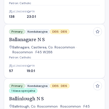
Patron: Catholic
UCZNIOWIE
PTR
138
23.0:1
Ballanagare N S
Primary
Koedukacyjna
DEIS ·
DEIS
Ballanagare N S
Ballinagare, Castlerea, Co. Roscommon ·
Roscommon · F45 W288
Patron: Catholic
UCZNIOWIE
PTR
57
19.0:1
Ballinlough N S
Primary
Koedukacyjna
DEIS ·
DEIS
1 klasa specjalna
Ballinlough N S
Ballinlough, Co. Roscommon · Roscommon · F45