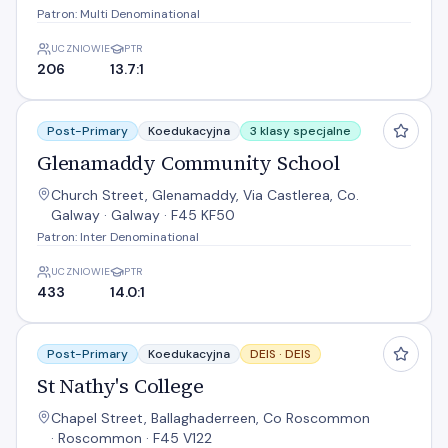
Patron: Multi Denominational
UCZNIOWIE
PTR
206
13.7:1
Glenamaddy Community School
Post-Primary
Koedukacyjna
3 klasy specjalne
Glenamaddy Community School
Church Street, Glenamaddy, Via Castlerea, Co.
Galway · Galway · F45 KF50
Patron: Inter Denominational
UCZNIOWIE
PTR
433
14.0:1
St Nathy's College
Post-Primary
Koedukacyjna
DEIS ·
DEIS
St Nathy's College
Chapel Street, Ballaghaderreen, Co Roscommon
· Roscommon · F45 V122