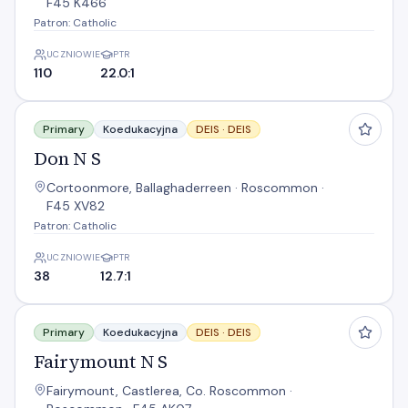
F45 K466
Patron: Catholic
UCZNIOWIE
PTR
110
22.0:1
Don N S
Primary
Koedukacyjna
DEIS ·
DEIS
Don N S
Cortoonmore, Ballaghaderreen · Roscommon ·
F45 XV82
Patron: Catholic
UCZNIOWIE
PTR
38
12.7:1
Fairymount N S
Primary
Koedukacyjna
DEIS ·
DEIS
Fairymount N S
Fairymount, Castlerea, Co. Roscommon ·