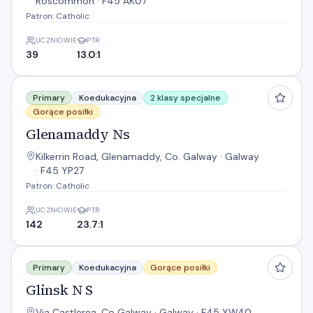
Roscommon · F45 AK07
Patron: Catholic
UCZNIOWIE
PTR
39
13.0:1
Glenamaddy Ns
Primary
Koedukacyjna
2 klasy specjalne
Gorące posiłki
Glenamaddy Ns
Kilkerrin Road, Glenamaddy, Co. Galway · Galway
· F45 YP27
Patron: Catholic
UCZNIOWIE
PTR
142
23.7:1
Glinsk N S
Primary
Koedukacyjna
Gorące posiłki
Glinsk N S
Via Castlerea, Co Galway · Galway · F45 YW40