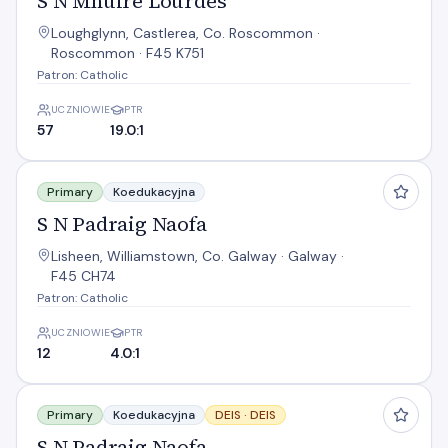
S N Mhuire Lourdes
Loughglynn, Castlerea, Co. Roscommon ·
Roscommon · F45 K751
Patron: Catholic
UCZNIOWIE
PTR
57
19.0:1
S N Padraig Naofa
Primary
Koedukacyjna
S N Padraig Naofa
Lisheen, Williamstown, Co. Galway · Galway ·
F45 CH74
Patron: Catholic
UCZNIOWIE
PTR
12
4.0:1
S N Padraig Naofa
Primary
Koedukacyjna
DEIS ·
DEIS
S N Padraig Naofa