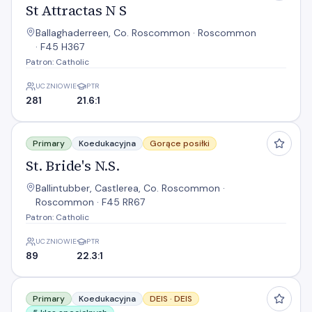
St Attractas N S
Ballaghaderreen, Co. Roscommon · Roscommon
· F45 H367
Patron: Catholic
UCZNIOWIE
PTR
281
21.6:1
St. Bride's N.S.
Primary
Koedukacyjna
Gorące posiłki
St. Bride's N.S.
Ballintubber, Castlerea, Co. Roscommon ·
Roscommon · F45 RR67
Patron: Catholic
UCZNIOWIE
PTR
89
22.3:1
Tarmon N S
Primary
Koedukacyjna
DEIS ·
DEIS