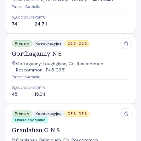
Patron: Catholic
UCZNIOWIE
PTR
74
24.7:1
Gorthaganny N S
Primary
Koedukacyjna
DEIS ·
DEIS
Gorthaganny N S
Gortaganny, Loughglynn, Co. Roscommon ·
Roscommon · F45 C951
Patron: Catholic
UCZNIOWIE
PTR
45
15.0:1
Granlahan G N S
Primary
Koedukacyjna
DEIS ·
DEIS
1 klasa specjalna
Granlahan G N S
Granlahan, Ballinlough, Co. Roscommon ·