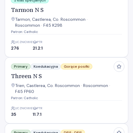
5 klas specjalnych
Tarmon N S
Tarmon, Castlerea, Co. Roscommon ·
Roscommon · F45 K298
Patron: Catholic
UCZNIOWIE
PTR
276
21.2:1
Threen N S
Primary
Koedukacyjna
Gorące posiłki
Threen N S
Trien, Castlerea, Co. Roscommon · Roscommon ·
F45 FP60
Patron: Catholic
UCZNIOWIE
PTR
35
11.7:1
Tibohine N S
Primary
Koedukacyjna
DEIS ·
DEIS