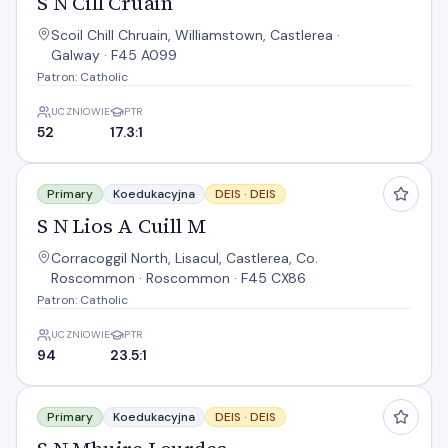
S N Cill Cruain
Scoil Chill Chruain, Williamstown, Castlerea ·
Galway · F45 A099
Patron: Catholic
UCZNIOWIE
PTR
52
17.3:1
S N Lios A Cuill M
Primary
Koedukacyjna
DEIS ·
DEIS
S N Lios A Cuill M
Corracoggil North, Lisacul, Castlerea, Co.
Roscommon · Roscommon · F45 CX86
Patron: Catholic
UCZNIOWIE
PTR
94
23.5:1
S N Mhuire Lourdes
Primary
Koedukacyjna
DEIS ·
DEIS