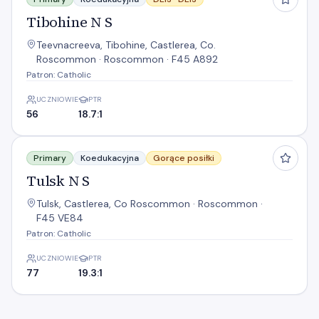
Tibohine N S
Teevnacreeva, Tibohine, Castlerea, Co.
Roscommon · Roscommon · F45 A892
Patron: Catholic
UCZNIOWIE
PTR
56
18.7:1
Tulsk N S
Primary
Koedukacyjna
Gorące posiłki
Tulsk N S
Tulsk, Castlerea, Co Roscommon · Roscommon ·
F45 VE84
Patron: Catholic
UCZNIOWIE
PTR
77
19.3:1