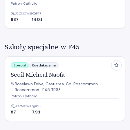
Patron: Catholic
UCZNIOWIE
PTR
687
14.0:1
Szkoły specjalne w F45
Scoil Micheal Naofa
Special
Koedukacyjna
Scoil Micheal Naofa
Roselawn Drive, Castlerea, Co. Roscommon ·
Roscommon · F45 TR63
Patron: Catholic
UCZNIOWIE
PTR
87
7.9:1