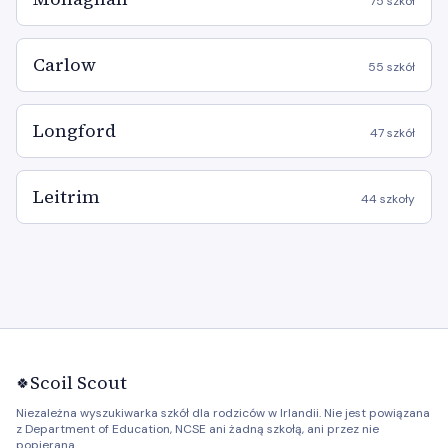
75 szkół
Carlow
55 szkół
Longford
47 szkół
Leitrim
44 szkoły
Scoil Scout
🍀
Niezależna wyszukiwarka szkół dla rodziców w Irlandii. Nie jest powiązana
z Department of Education, NCSE ani żadną szkołą, ani przez nie
popierana.