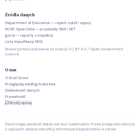
Źródła danych
Department of Education — rejestr szkół i zapisy
NCSE Open Data — przydziały SNA i SET
gov.ie — raporty z inspekcji
Listy klasyfikacji DEIS
Wykorzystano ponownie na licencji CC BY 4.0 / Open Government
Licence.
O nas
O Scoil Scout
Przeglądaj według hrabstwa
Dokładność danych
Prywatność
Wyślij opinię
Dane mogą zawierać błędy lub być nieaktualne. Przed podjęciem decyzji
o zapisach zawsze weryfikuj informacje bezpośrednio w szkole.