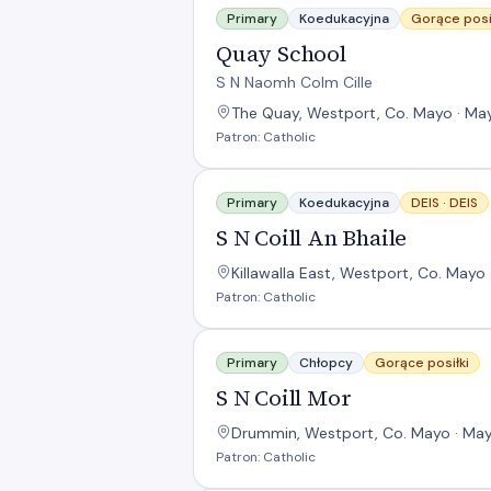
Primary
Koedukacyjna
Gorące posi
Quay School
S N Naomh Colm Cille
The Quay, Westport, Co. Mayo · Ma
Patron: Catholic
S N Coill An Bhaile
Primary
Koedukacyjna
DEIS ·
DEIS
S N Coill An Bhaile
Killawalla East, Westport, Co. Mayo
Patron: Catholic
S N Coill Mor
Primary
Chłopcy
Gorące posiłki
S N Coill Mor
Drummin, Westport, Co. Mayo · May
Patron: Catholic