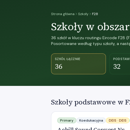
Strona główna
Szkoły
F28
Szkoły w obszar
36 szkół w kluczu routingu Eircode F28
Posortowane według typu szkoły, a nast
SZKÓŁ ŁĄCZNIE
PODSTA
36
32
Szkoły podstawowe w F
Achill Sound Convent Ns
Primary
Koedukacyjna
DEIS ·
DEIS
Achill Sound Convent Ns