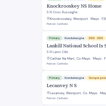
Knockrooskey NS Home
S N Cnoc Ruscaighe
Knockrooskey, Westport · Mayo · F2
Patron: Catholic
Lankill National School Is Situated In
Primary
Koedukacyjna
DEIS ·
DEIS
Lankill National School Is
S N Lainn Cille
Cathair Na Mart, Co Mayo · Mayo · 
Patron: Catholic
Lecanvey N S
Primary
Koedukacyjna
Gorące posi
Lecanvey N S
Lecanvey, Westport, Co. Mayo · Ma
Patron: Catholic