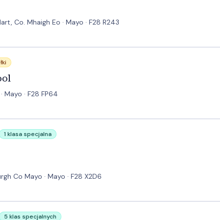
Mart, Co. Mhaigh Eo · Mayo · F28 R243
łki
ool
· Mayo · F28 FP64
1 klasa specjalna
burgh Co Mayo · Mayo · F28 X2D6
5 klas specjalnych