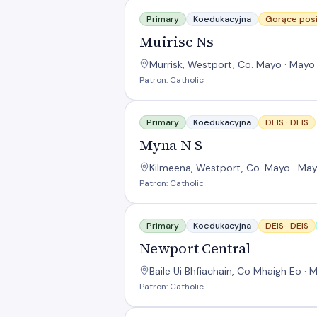
Muirisc Ns
Primary
Koedukacyjna
Gorące posi
Muirisc Ns
Murrisk, Westport, Co. Mayo · Mayo
Patron: Catholic
Myna N S
Primary
Koedukacyjna
DEIS ·
DEIS
Myna N S
Kilmeena, Westport, Co. Mayo · May
Patron: Catholic
Newport Central
Primary
Koedukacyjna
DEIS ·
DEIS
Newport Central
Baile Ui Bhfiachain, Co Mhaigh Eo ·
Patron: Catholic
Quay School