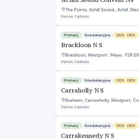
The Points, Achill Sound,, Achill, We
Patron: Catholic
Brackloon N S
Primary
Koedukacyjna
DEIS ·
DEIS
Brackloon N S
Brackloon, Westport · Mayo · F28 E
Patron: Catholic
Carraholly N S
Primary
Koedukacyjna
DEIS ·
DEIS
Carraholly N S
Rusheen, Carrowholly, Westport, Co
Patron: Catholic
Carrakennedy N S
Primary
Koedukacyjna
DEIS ·
DEIS
Carrakennedy N S