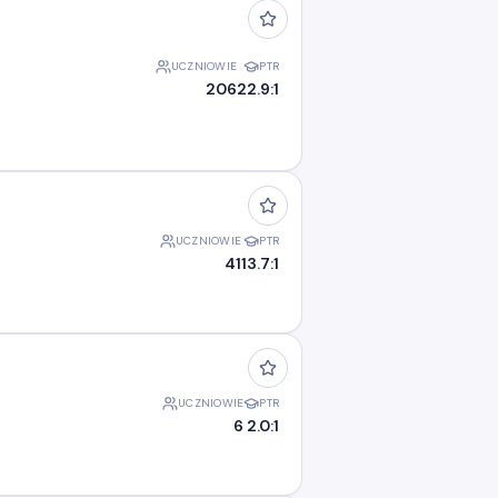
UCZNIOWIE
PTR
206
22.9:1
UCZNIOWIE
PTR
41
13.7:1
UCZNIOWIE
PTR
6
2.0:1