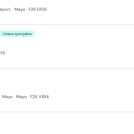
stport, · Mayo · F28 ER26
1 klasa specjalna
8Y9
. Mayo · Mayo · F28 VX94