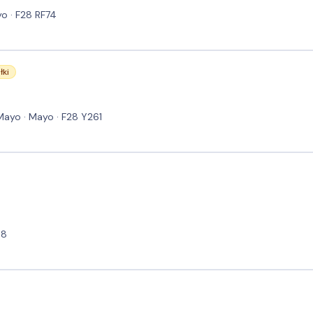
o · F28 RF74
łki
Mayo · Mayo · F28 Y261
68