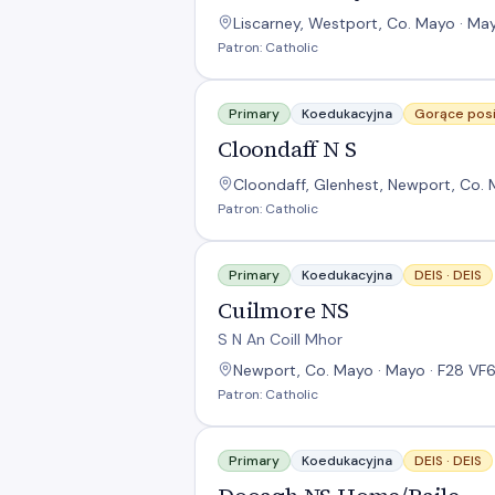
Liscarney, Westport, Co. Mayo · May
Patron: Catholic
Cloondaff N S
Primary
Koedukacyjna
Gorące posi
Cloondaff N S
Cloondaff, Glenhest, Newport, Co. 
Patron: Catholic
Cuilmore NS
Primary
Koedukacyjna
DEIS ·
DEIS
Cuilmore NS
S N An Coill Mhor
Newport, Co. Mayo · Mayo · F28 VF
Patron: Catholic
Dooagh NS Home/Baile
Primary
Koedukacyjna
DEIS ·
DEIS