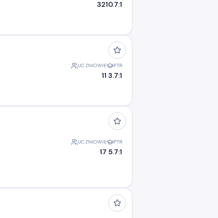
32
10.7:1
UCZNIOWIE
PTR
11
3.7:1
UCZNIOWIE
PTR
17
5.7:1