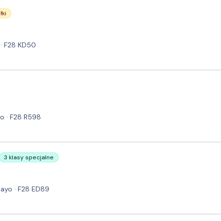
łki
 · F28 KD50
o · F28 R598
3 klasy specjalne
 Mayo · F28 ED89