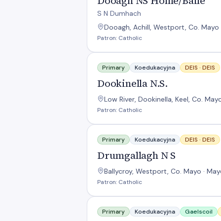
Dooagh NS Home/Baile
S N Dumhach
Dooagh, Achill, Westport, Co. Mayo
Patron: Catholic
Dookinella N.S.
Primary
Koedukacyjna
DEIS ·
DEIS
Dookinella N.S.
Low River, Dookinella, Keel, Co. May
Patron: Catholic
Drumgallagh N S
Primary
Koedukacyjna
DEIS ·
DEIS
Drumgallagh N S
Ballycroy, Westport, Co. Mayo · May
Patron: Catholic
Gaelscoil na Cuaiche
Primary
Koedukacyjna
Gaelscoil