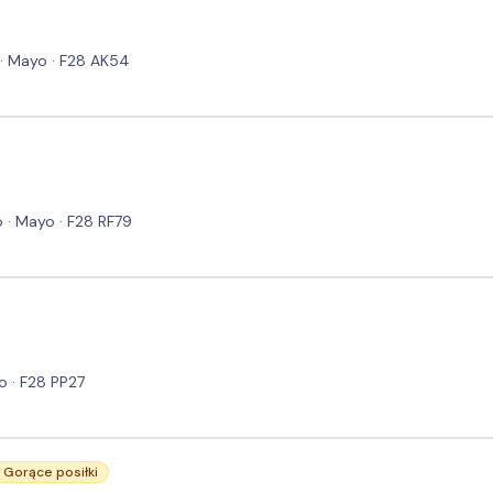
 · Mayo · F28 AK54
o · Mayo · F28 RF79
o · F28 PP27
Gorące posiłki