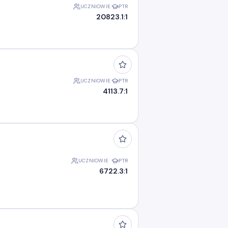
UCZNIOWIE
PTR
208
23.1:1
UCZNIOWIE
PTR
41
13.7:1
UCZNIOWIE
PTR
67
22.3:1