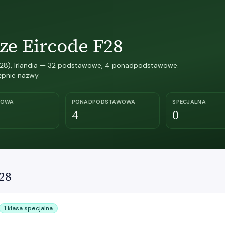
ze Eircode F28
 (F28), Irlandia — 32 podstawowe, 4 ponadpodstawowe.
ępnie nazwy.
WOWA
PONADPODSTAWOWA
SPECJALNA
4
0
28
1 klasa specjalna