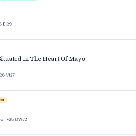
8 E129
 The Heart Of Mayo
 Situated In The Heart Of Mayo
F28 V127
łki
yo · F28 DW72