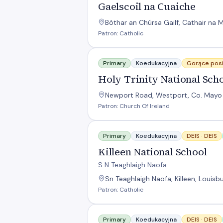
Gaelscoil na Cuaiche
Bóthar an Chúrsa Gailf, Cathair na 
Patron: Catholic
Holy Trinity National School
Primary
Koedukacyjna
Gorące posi
Holy Trinity National Sch
Newport Road, Westport, Co. Mayo 
Patron: Church Of Ireland
Killeen National School
Primary
Koedukacyjna
DEIS ·
DEIS
Killeen National School
S N Teaghlaigh Naofa
Sn Teaghlaigh Naofa, Killeen, Louis
Patron: Catholic
Knockrooskey NS Home
Primary
Koedukacyjna
DEIS ·
DEIS