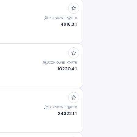
UCZNIOWIE
PTR
49
16.3:1
UCZNIOWIE
PTR
102
20.4:1
UCZNIOWIE
PTR
243
22.1:1