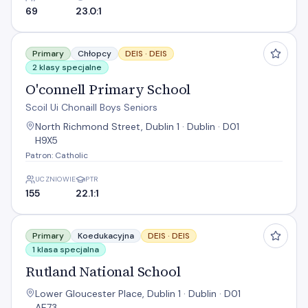
69
23.0:1
O'connell Primary School
Primary
Chłopcy
DEIS ·
DEIS
2 klasy specjalne
O'connell Primary School
Scoil Ui Chonaill Boys Seniors
North Richmond Street, Dublin 1 · Dublin · D01
H9X5
Patron: Catholic
UCZNIOWIE
PTR
155
22.1:1
Rutland National School
Primary
Koedukacyjna
DEIS ·
DEIS
1 klasa specjalna
Rutland National School
Lower Gloucester Place, Dublin 1 · Dublin · D01
AE73