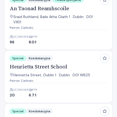
Special
Koedukacyjna
1 klasa specjalna
An Taonad Reamhscoile
Sraid Ruthland, Baile Atha Cliath 1 · Dublin · D01
VX01
Patron: Catholic
UCZNIOWIE
PTR
96
8.0:1
Henrietta Street School
Special
Koedukacyjna
Henrietta Street School
Henrietta Street, Dublin 1 · Dublin · D01 W825
Patron: Catholic
UCZNIOWIE
PTR
20
6.7:1
Hospital School CHI at Temple Street
Special
Koedukacyjna