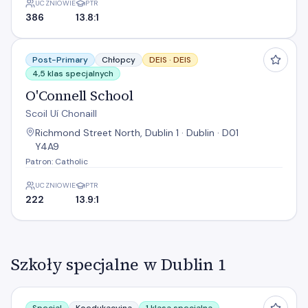
UCZNIOWIE
PTR
386
13.8:1
O'Connell School
Post-Primary
Chłopcy
DEIS ·
DEIS
4,5 klas specjalnych
O'Connell School
Scoil Uí Chonaill
Richmond Street North, Dublin 1 · Dublin · D01
Y4A9
Patron: Catholic
UCZNIOWIE
PTR
222
13.9:1
Szkoły specjalne w Dublin 1
An Taonad Reamhscoile