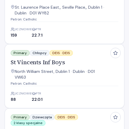
St. Laurence Place East,, Seville Place,, Dublin 1 ·
Dublin · D01 WY82
Patron: Catholic
UCZNIOWIE
PTR
159
22.7:1
St Vincents Inf Boys
Primary
Chłopcy
DEIS ·
DEIS
St Vincents Inf Boys
North William Street, Dublin 1 · Dublin · D01
VW63
Patron: Catholic
UCZNIOWIE
PTR
88
22.0:1
St. Vincent's GNS
Primary
Dziewczęta
DEIS ·
DEIS
2 klasy specjalne