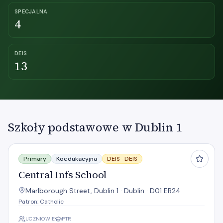
SPECJALNA
4
DEIS
13
Szkoły podstawowe w Dublin 1
Central Infs School
Primary
Koedukacyjna
DEIS ·
DEIS
Central Infs School
Marlborough Street, Dublin 1 · Dublin · D01 ER24
Patron: Catholic
UCZNIOWIE
PTR