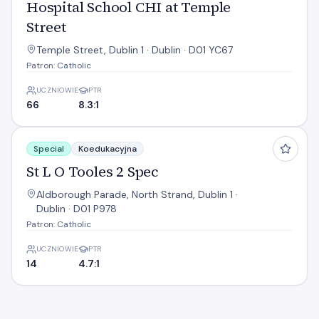
Hospital School CHI at Temple
Street
Temple Street, Dublin 1 · Dublin · D01 YC67
Patron: Catholic
UCZNIOWIE
PTR
66
8.3:1
St L O Tooles 2 Spec
Special
Koedukacyjna
St L O Tooles 2 Spec
Aldborough Parade, North Strand, Dublin 1 ·
Dublin · D01 P978
Patron: Catholic
UCZNIOWIE
PTR
14
4.7:1