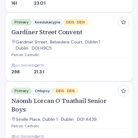
161
23.0:1
Gardiner Street Convent
Primary
Koedukacyjna
DEIS ·
DEIS
Gardiner Street Convent
Gardiner Street, Belvedere Court, Dublin 1 ·
Dublin · D01 H9C5
Patron: Catholic
UCZNIOWIE
PTR
298
21.3:1
Naomh Lorcan O Tuathail Senior Boys
Primary
Chłopcy
DEIS ·
DEIS
Naomh Lorcan O Tuathail Senior
Boys
Seville Place, Dublin 1 · Dublin · D01 A439
Patron: Catholic
UCZNIOWIE
PTR