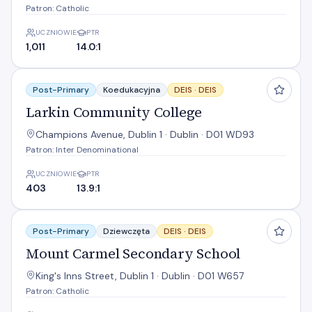
Patron: Catholic
UCZNIOWIE
PTR
1,011
14.0:1
Larkin Community College
Post-Primary
Koedukacyjna
DEIS ·
DEIS
Larkin Community College
Champions Avenue, Dublin 1 · Dublin · D01 WD93
Patron: Inter Denominational
UCZNIOWIE
PTR
403
13.9:1
Mount Carmel Secondary School
Post-Primary
Dziewczęta
DEIS ·
DEIS
Mount Carmel Secondary School
King's Inns Street, Dublin 1 · Dublin · D01 W657
Patron: Catholic