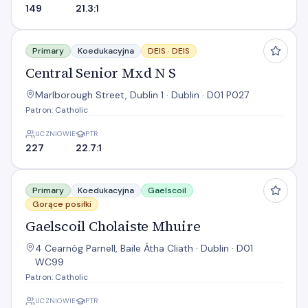
149
21.3:1
Central Senior Mxd N S
Primary
Koedukacyjna
DEIS ·
DEIS
Central Senior Mxd N S
Marlborough Street, Dublin 1 · Dublin · D01 P027
Patron: Catholic
UCZNIOWIE
PTR
227
22.7:1
Gaelscoil Cholaiste Mhuire
Primary
Koedukacyjna
Gaelscoil
Gorące posiłki
Gaelscoil Cholaiste Mhuire
4 Cearnóg Parnell, Baile Átha Cliath · Dublin · D01
WC99
Patron: Catholic
UCZNIOWIE
PTR