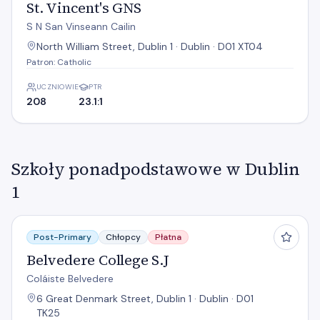
St. Vincent's GNS
S N San Vinseann Cailin
North William Street, Dublin 1 · Dublin · D01 XT04
Patron: Catholic
UCZNIOWIE
PTR
208
23.1:1
Szkoły ponadpodstawowe w Dublin
1
Belvedere College S.J
Post-Primary
Chłopcy
Płatna
Belvedere College S.J
Coláiste Belvedere
6 Great Denmark Street, Dublin 1 · Dublin · D01
TK25