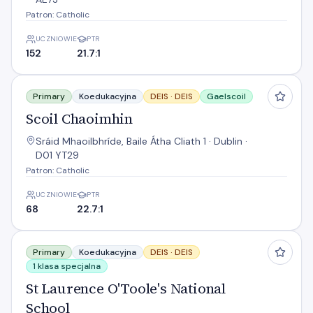
Patron: Catholic
UCZNIOWIE
PTR
152
21.7:1
Scoil Chaoimhin
Primary
Koedukacyjna
DEIS ·
DEIS
Gaelscoil
Scoil Chaoimhin
Sráid Mhaoilbhríde, Baile Átha Cliath 1 · Dublin ·
D01 YT29
Patron: Catholic
UCZNIOWIE
PTR
68
22.7:1
St Laurence O'Toole's National School
Primary
Koedukacyjna
DEIS ·
DEIS
1 klasa specjalna
St Laurence O'Toole's National
School