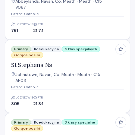
Abbeylands, Navan, Co. Meath · Meath · C15
V067
Patron: Catholic
UCZNIOWIE
PTR
761
21.7:1
St Stephens Ns
Primary
Koedukacyjna
5 klas specjalnych
Gorące posiłki
St Stephens Ns
Johnstown, Navan, Co. Meath · Meath · C15
AE03
Patron: Catholic
UCZNIOWIE
PTR
805
21.8:1
St. Dympna'S National School
Primary
Koedukacyjna
3 klasy specjalne
Gorące posiłki