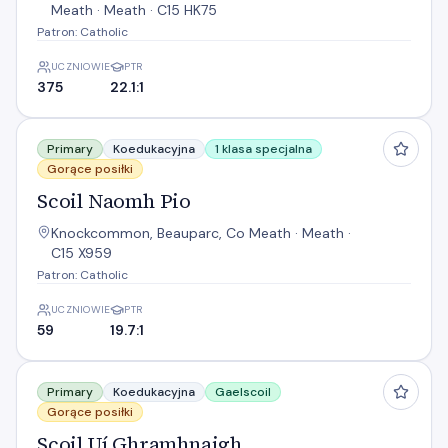
Meath · Meath · C15 HK75
Patron: Catholic
UCZNIOWIE
PTR
375
22.1:1
Scoil Naomh Pio
Primary
Koedukacyjna
1 klasa specjalna
Gorące posiłki
Scoil Naomh Pio
Knockcommon, Beauparc, Co Meath · Meath ·
C15 X959
Patron: Catholic
UCZNIOWIE
PTR
59
19.7:1
Scoil Uí Ghramhnaigh
Primary
Koedukacyjna
Gaelscoil
Gorące posiłki
Scoil Uí Ghramhnaigh