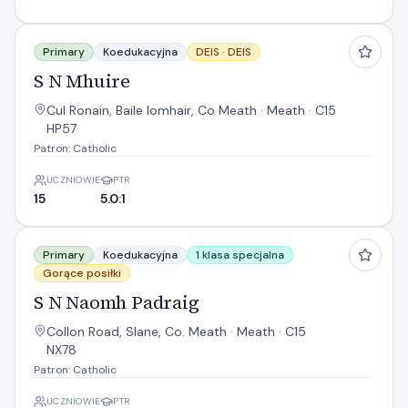
S N Mhuire
Primary
Koedukacyjna
DEIS ·
DEIS
S N Mhuire
Cul Ronain, Baile Iomhair, Co Meath · Meath · C15
HP57
Patron: Catholic
UCZNIOWIE
PTR
15
5.0:1
S N Naomh Padraig
Primary
Koedukacyjna
1 klasa specjalna
Gorące posiłki
S N Naomh Padraig
Collon Road, Slane, Co. Meath · Meath · C15
NX78
Patron: Catholic
UCZNIOWIE
PTR