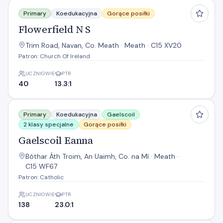
Flowerfield N S
Primary
Koedukacyjna
Gorące posiłki
Flowerfield N S
Trim Road, Navan, Co. Meath · Meath · C15 XV20
Patron: Church Of Ireland
UCZNIOWIE
PTR
40
13.3:1
Gaelscoil Eanna
Primary
Koedukacyjna
Gaelscoil
2 klasy specjalne
Gorące posiłki
Gaelscoil Eanna
Bóthar Áth Troim, An Uaimh, Co. na Mí · Meath ·
C15 WF67
Patron: Catholic
UCZNIOWIE
PTR
138
23.0:1