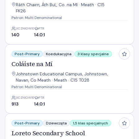
Ráth Chairn, Áth Buí,, Co. na Mí · Meath · C15
FK26
Patron: Multi Denominational
UCZNIOWIE
PTR
140
14.0:1
Coláiste na Mí
Post-Primary
Koedukacyjna
3 klasy specjalne
Coláiste na Mí
Johnstown Educational Campus, Johnstown,
Navan, Co Meath · Meath · C15 T028
Patron: Multi Denominational
UCZNIOWIE
PTR
913
14.0:1
Loreto Secondary School
Post-Primary
Dziewczęta
1,5 klas specjalnych
Loreto Secondary School