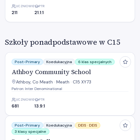
UCZNIOWIE
PTR
211
21.1:1
Szkoły ponadpodstawowe w C15
Athboy Community School
Post-Primary
Koedukacyjna
6 klas specjalnych
Athboy Community School
Athboy, Co Meath · Meath · C15 XY73
Patron: Inter Denominational
UCZNIOWIE
PTR
681
13.9:1
Beaufort College
Post-Primary
Koedukacyjna
DEIS ·
DEIS
3 klasy specjalne