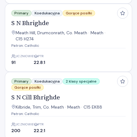
S N Bhrighde
Primary
Koedukacyjna
Gorące posiłki
S N Bhrighde
Meath Hill, Drumconrath, Co. Meath · Meath ·
C15 H274
Patron: Catholic
UCZNIOWIE
PTR
91
22.8:1
S N Cill Bhrighde
Primary
Koedukacyjna
2 klasy specjalne
Gorące posiłki
S N Cill Bhrighde
Kilbride, Trim, Co. Meath · Meath · C15 EK88
Patron: Catholic
UCZNIOWIE
PTR
200
22.2:1