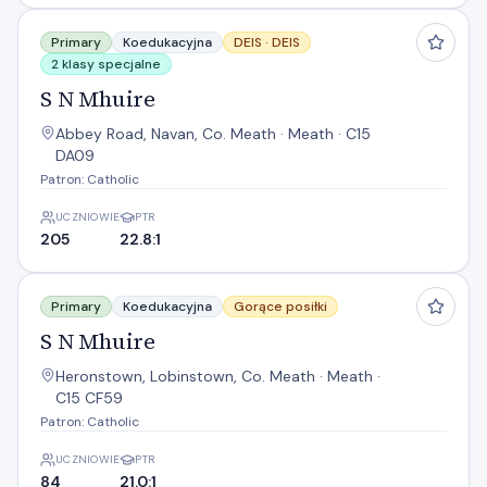
S N Mhuire
Primary
Koedukacyjna
DEIS ·
DEIS
2 klasy specjalne
S N Mhuire
Abbey Road, Navan, Co. Meath · Meath · C15
DA09
Patron: Catholic
UCZNIOWIE
PTR
205
22.8:1
S N Mhuire
Primary
Koedukacyjna
Gorące posiłki
S N Mhuire
Heronstown, Lobinstown, Co. Meath · Meath ·
C15 CF59
Patron: Catholic
UCZNIOWIE
PTR
84
21.0:1