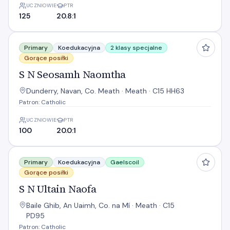
UCZNIOWIE
PTR
125
20.8:1
S N Seosamh Naomtha
Primary
Koedukacyjna
2 klasy specjalne
Gorące posiłki
S N Seosamh Naomtha
Dunderry, Navan, Co. Meath · Meath · C15 HH63
Patron: Catholic
UCZNIOWIE
PTR
100
20.0:1
S N Ultain Naofa
Primary
Koedukacyjna
Gaelscoil
Gorące posiłki
S N Ultain Naofa
Baile Ghib, An Uaimh, Co. na Mí · Meath · C15
PD95
Patron: Catholic