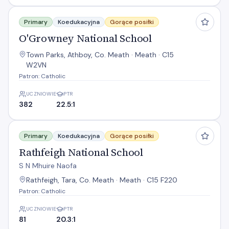
O'Growney National School
Primary
Koedukacyjna
Gorące posiłki
O'Growney National School
Town Parks, Athboy, Co. Meath · Meath · C15
W2VN
Patron: Catholic
UCZNIOWIE
PTR
382
22.5:1
Rathfeigh National School
Primary
Koedukacyjna
Gorące posiłki
Rathfeigh National School
S N Mhuire Naofa
Rathfeigh, Tara, Co. Meath · Meath · C15 F220
Patron: Catholic
UCZNIOWIE
PTR
81
20.3:1