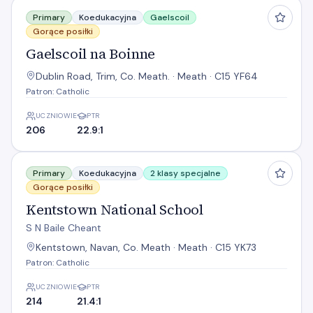
Gaelscoil na Boinne
Primary
Koedukacyjna
Gaelscoil
Gorące posiłki
Gaelscoil na Boinne
Dublin Road, Trim, Co. Meath. · Meath · C15 YF64
Patron: Catholic
UCZNIOWIE
PTR
206
22.9:1
Kentstown National School
Primary
Koedukacyjna
2 klasy specjalne
Gorące posiłki
Kentstown National School
S N Baile Cheant
Kentstown, Navan, Co. Meath · Meath · C15 YK73
Patron: Catholic
UCZNIOWIE
PTR
214
21.4:1