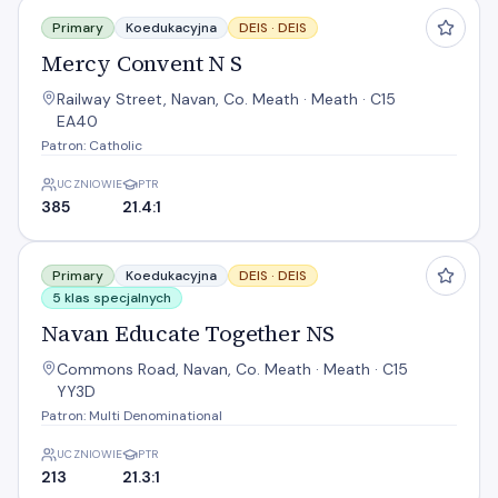
Mercy Convent N S
Primary
Koedukacyjna
DEIS ·
DEIS
Mercy Convent N S
Railway Street, Navan, Co. Meath · Meath · C15
EA40
Patron: Catholic
UCZNIOWIE
PTR
385
21.4:1
Navan Educate Together NS
Primary
Koedukacyjna
DEIS ·
DEIS
5 klas specjalnych
Navan Educate Together NS
Commons Road, Navan, Co. Meath · Meath · C15
YY3D
Patron: Multi Denominational
UCZNIOWIE
PTR
213
21.3:1