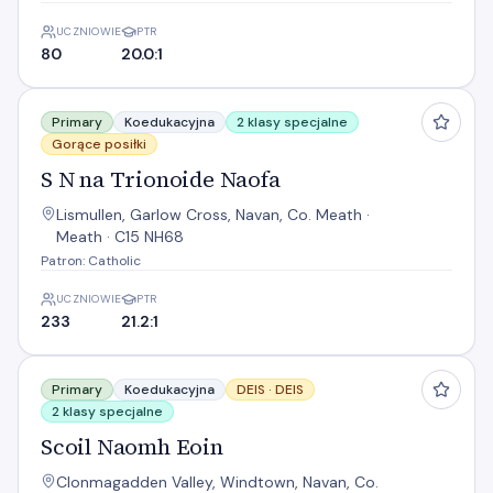
UCZNIOWIE
PTR
80
20.0:1
S N na Trionoide Naofa
Primary
Koedukacyjna
2 klasy specjalne
Gorące posiłki
S N na Trionoide Naofa
Lismullen, Garlow Cross, Navan, Co. Meath ·
Meath · C15 NH68
Patron: Catholic
UCZNIOWIE
PTR
233
21.2:1
Scoil Naomh Eoin
Primary
Koedukacyjna
DEIS ·
DEIS
2 klasy specjalne
Scoil Naomh Eoin
Clonmagadden Valley, Windtown, Navan, Co.