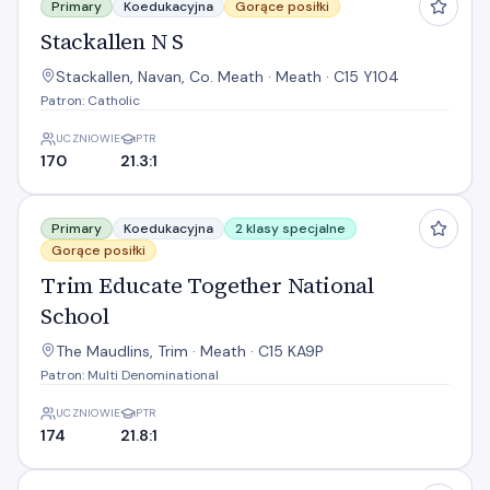
Primary
Koedukacyjna
Gorące posiłki
Stackallen N S
Stackallen, Navan, Co. Meath · Meath · C15 Y104
Patron: Catholic
UCZNIOWIE
PTR
170
21.3:1
Trim Educate Together National School
Primary
Koedukacyjna
2 klasy specjalne
Gorące posiłki
Trim Educate Together National
School
The Maudlins, Trim · Meath · C15 KA9P
Patron: Multi Denominational
UCZNIOWIE
PTR
174
21.8:1
Wilkinstown National School