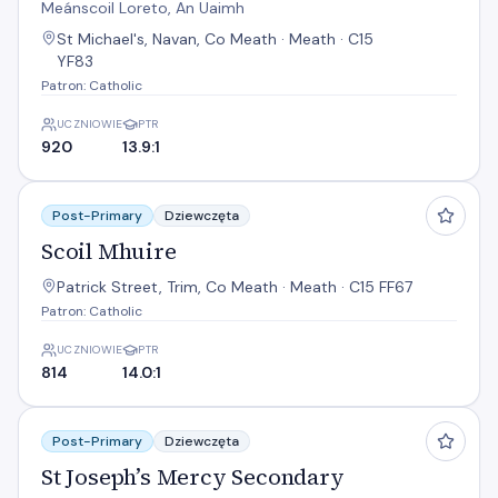
Meánscoil Loreto, An Uaimh
St Michael's, Navan, Co Meath · Meath · C15
YF83
Patron: Catholic
UCZNIOWIE
PTR
920
13.9:1
Scoil Mhuire
Post-Primary
Dziewczęta
Scoil Mhuire
Patrick Street, Trim, Co Meath · Meath · C15 FF67
Patron: Catholic
UCZNIOWIE
PTR
814
14.0:1
St Joseph’s Mercy Secondary School
Post-Primary
Dziewczęta
St Joseph’s Mercy Secondary