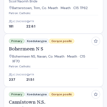
Scoil Naomh Bride
Batterstown, Trim, Co. Meath · Meath · C15 TP62
Patron: Catholic
UCZNIOWIE
PTR
181
22.6:1
Bohermeen N S
Primary
Koedukacyjna
Gorące posiłki
Bohermeen N S
Bohermeen NS, Navan, Co. Meath · Meath · C15
XF70
Patron: Catholic
UCZNIOWIE
PTR
237
21.5:1
Cannistown N.S.
Primary
Koedukacyjna
Gorące posiłki
Cannistown N.S.