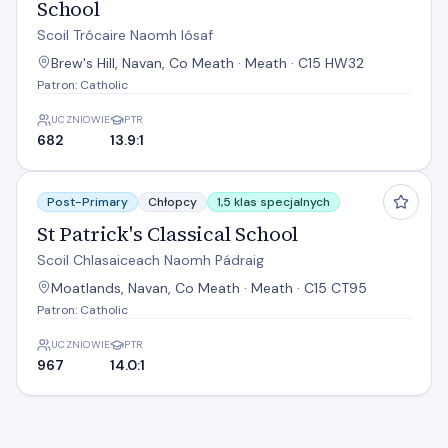
School
Scoil Trócaire Naomh Iósaf
Brew's Hill, Navan, Co Meath · Meath · C15 HW32
Patron: Catholic
UCZNIOWIE
PTR
682
13.9:1
St Patrick's Classical School
Post-Primary
Chłopcy
1,5 klas specjalnych
St Patrick's Classical School
Scoil Chlasaiceach Naomh Pádraig
Moatlands, Navan, Co Meath · Meath · C15 CT95
Patron: Catholic
UCZNIOWIE
PTR
967
14.0:1