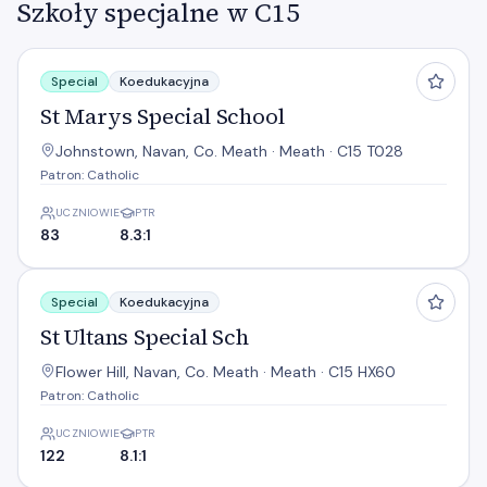
Szkoły specjalne w C15
St Marys Special School
Special
Koedukacyjna
St Marys Special School
Johnstown, Navan, Co. Meath · Meath · C15 T028
Patron: Catholic
UCZNIOWIE
PTR
83
8.3:1
St Ultans Special Sch
Special
Koedukacyjna
St Ultans Special Sch
Flower Hill, Navan, Co. Meath · Meath · C15 HX60
Patron: Catholic
UCZNIOWIE
PTR
122
8.1:1