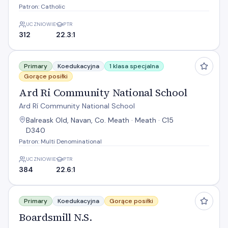
Patron: Catholic
UCZNIOWIE
PTR
312
22.3:1
Ard Ri Community National School
Primary
Koedukacyjna
1 klasa specjalna
Gorące posiłki
Ard Ri Community National School
Ard Rí Community National School
Balreask Old, Navan, Co. Meath · Meath · C15
D340
Patron: Multi Denominational
UCZNIOWIE
PTR
384
22.6:1
Boardsmill N.S.
Primary
Koedukacyjna
Gorące posiłki
Boardsmill N.S.