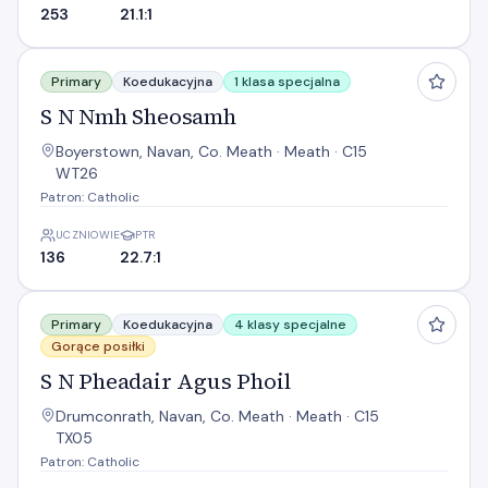
253
21.1:1
S N Nmh Sheosamh
Primary
Koedukacyjna
1 klasa specjalna
S N Nmh Sheosamh
Boyerstown, Navan, Co. Meath · Meath · C15
WT26
Patron: Catholic
UCZNIOWIE
PTR
136
22.7:1
S N Pheadair Agus Phoil
Primary
Koedukacyjna
4 klasy specjalne
Gorące posiłki
S N Pheadair Agus Phoil
Drumconrath, Navan, Co. Meath · Meath · C15
TX05
Patron: Catholic