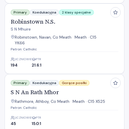
Robinstown N.S.
Primary
Koedukacyjna
2 klasy specjalne
Robinstown N.S.
S N Mhuire
Robinstown, Navan, Co Meath · Meath · C15
YK66
Patron: Catholic
UCZNIOWIE
PTR
194
21.6:1
S N An Rath Mhor
Primary
Koedukacyjna
Gorące posiłki
S N An Rath Mhor
Rathmore, Athboy, Co Meath · Meath · C15 X525
Patron: Catholic
UCZNIOWIE
PTR
45
15.0:1