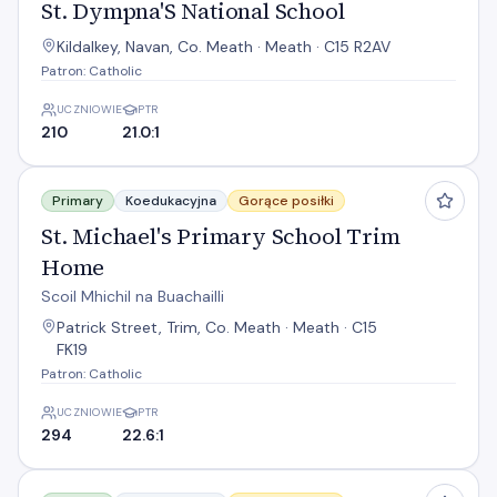
St. Dympna'S National School
Kildalkey, Navan, Co. Meath · Meath · C15 R2AV
Patron: Catholic
UCZNIOWIE
PTR
210
21.0:1
St. Michael's Primary School Trim Home
Primary
Koedukacyjna
Gorące posiłki
St. Michael's Primary School Trim
Home
Scoil Mhichil na Buachailli
Patrick Street, Trim, Co. Meath · Meath · C15
FK19
Patron: Catholic
UCZNIOWIE
PTR
294
22.6:1
Stackallen N S