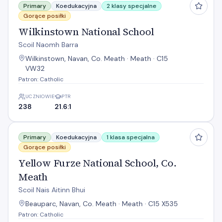
Primary
Koedukacyjna
2 klasy specjalne
Gorące posiłki
Wilkinstown National School
Scoil Naomh Barra
Wilkinstown, Navan, Co. Meath · Meath · C15
VW32
Patron: Catholic
UCZNIOWIE
PTR
238
21.6:1
Yellow Furze National School, Co. Meath
Primary
Koedukacyjna
1 klasa specjalna
Gorące posiłki
Yellow Furze National School, Co.
Meath
Scoil Nais Aitinn Bhui
Beauparc, Navan, Co. Meath · Meath · C15 X535
Patron: Catholic