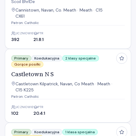
Scoil BhrÍDe
Cannistown, Navan, Co. Meath · Meath · C15
CX61
Patron: Catholic
UCZNIOWIE
PTR
392
21.8:1
Castletown N S
Primary
Koedukacyjna
2 klasy specjalne
Gorące posiłki
Castletown N S
Castletown Kilpatrick, Navan, Co Meath · Meath ·
C15 K225
Patron: Catholic
UCZNIOWIE
PTR
102
20.4:1
Cluain Maolain N S
Primary
Koedukacyjna
1 klasa specjalna