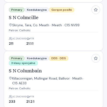
S N Colmcille
Primary
Koedukacyjna
Gorące posiłki
S N Colmcille
Skryne, Tara, Co. Meath · Meath · C15 NV99
Patron: Catholic
UCZNIOWIE
PTR
211
21.1:1
S N Columbain
Primary
Koedukacyjna
DEIS ·
DEIS
3 klasy specjalne
S N Columbain
Killaconnigan, Mullingar Road, Ballivor · Meath ·
C15 AE33
Patron: Catholic
UCZNIOWIE
PTR
233
21.2:1