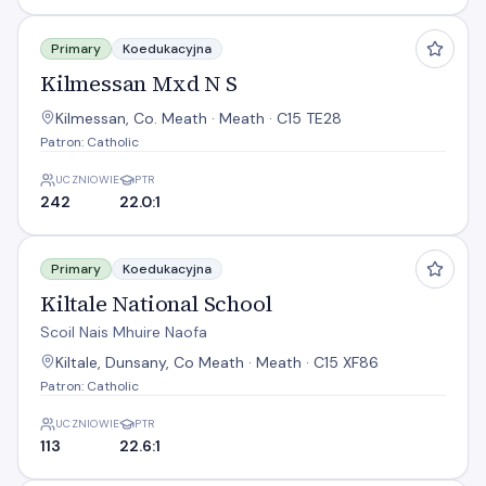
Kilmessan Mxd N S
Primary
Koedukacyjna
Kilmessan Mxd N S
Kilmessan, Co. Meath · Meath · C15 TE28
Patron: Catholic
UCZNIOWIE
PTR
242
22.0:1
Kiltale National School
Primary
Koedukacyjna
Kiltale National School
Scoil Nais Mhuire Naofa
Kiltale, Dunsany, Co Meath · Meath · C15 XF86
Patron: Catholic
UCZNIOWIE
PTR
113
22.6:1