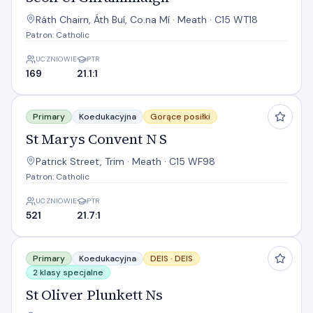
Ráth Chairn, Áth Buí, Co.na Mí · Meath · C15 WT18
Patron: Catholic
UCZNIOWIE
PTR
169
21.1:1
St Marys Convent N S
Primary
Koedukacyjna
Gorące posiłki
St Marys Convent N S
Patrick Street, Trim · Meath · C15 WF98
Patron: Catholic
UCZNIOWIE
PTR
521
21.7:1
St Oliver Plunkett Ns
Primary
Koedukacyjna
DEIS ·
DEIS
2 klasy specjalne
St Oliver Plunkett Ns