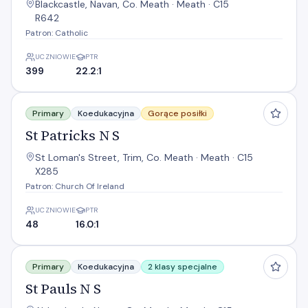
Blackcastle, Navan, Co. Meath · Meath · C15
R642
Patron: Catholic
UCZNIOWIE
PTR
399
22.2:1
St Patricks N S
Primary
Koedukacyjna
Gorące posiłki
St Patricks N S
St Loman's Street, Trim, Co. Meath · Meath · C15
X285
Patron: Church Of Ireland
UCZNIOWIE
PTR
48
16.0:1
St Pauls N S
Primary
Koedukacyjna
2 klasy specjalne
St Pauls N S