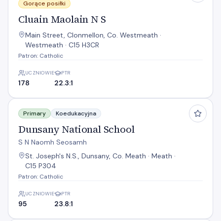
Gorące posiłki
Cluain Maolain N S
Main Street, Clonmellon, Co. Westmeath ·
Westmeath · C15 H3CR
Patron: Catholic
UCZNIOWIE
PTR
178
22.3:1
Dunsany National School
Primary
Koedukacyjna
Dunsany National School
S N Naomh Seosamh
St. Joseph's N.S., Dunsany, Co. Meath · Meath ·
C15 P304
Patron: Catholic
UCZNIOWIE
PTR
95
23.8:1