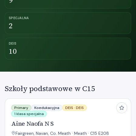
9
SPECJALNA
2
DEIS
10
Szkoły podstawowe w C15
Aine Naofa N S
Primary
Koedukacyjna
DEIS ·
DEIS
1 klasa specjalna
Aine Naofa N S
Fairgreen, Navan, Co. Meath · Meath · C15 E208