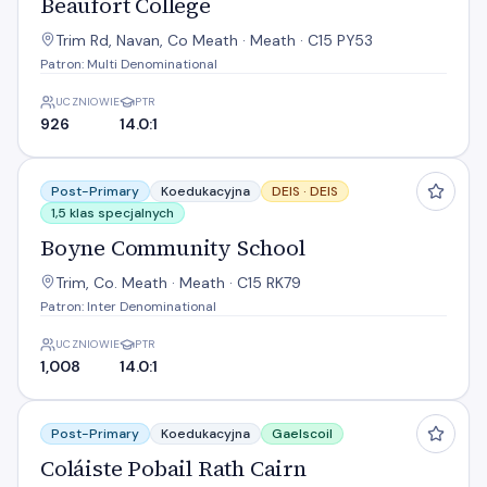
Beaufort College
Trim Rd, Navan, Co Meath · Meath · C15 PY53
Patron: Multi Denominational
UCZNIOWIE
PTR
926
14.0:1
Boyne Community School
Post-Primary
Koedukacyjna
DEIS ·
DEIS
1,5 klas specjalnych
Boyne Community School
Trim, Co. Meath · Meath · C15 RK79
Patron: Inter Denominational
UCZNIOWIE
PTR
1,008
14.0:1
Coláiste Pobail Rath Cairn
Post-Primary
Koedukacyjna
Gaelscoil
Coláiste Pobail Rath Cairn