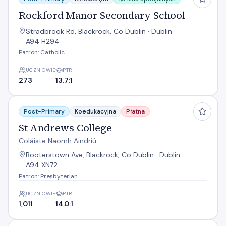
Rockford Manor Secondary School
Stradbrook Rd, Blackrock, Co Dublin · Dublin ·
A94 H294
Patron: Catholic
UCZNIOWIE
PTR
273
13.7:1
St Andrews College
Post-Primary
Koedukacyjna
Płatna
St Andrews College
Coláiste Naomh Aindriú
Booterstown Ave, Blackrock, Co Dublin · Dublin ·
A94 XN72
Patron: Presbyterian
UCZNIOWIE
PTR
1,011
14.0:1
St Benildus College