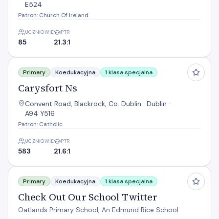
E524
Patron: Church Of Ireland
UCZNIOWIE
PTR
85
21.3:1
Carysfort Ns
Primary
Koedukacyjna
1 klasa specjalna
Carysfort Ns
Convent Road, Blackrock, Co. Dublin · Dublin ·
A94 Y516
Patron: Catholic
UCZNIOWIE
PTR
583
21.6:1
Check Out Our School Twitter
Primary
Koedukacyjna
1 klasa specjalna
Check Out Our School Twitter
Oatlands Primary School, An Edmund Rice School