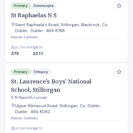
Primary
Dziewczęta
St Raphaelas N S
Saint Raphaela's Road, Stillorgan, Blackrock, Co.
Dublin · Dublin · A94 R7N8
Patron: Catholic
UCZNIOWIE
PTR
375
22.1:1
St. Laurence's Boys' National School, Stillorgan
Primary
Chłopcy
St. Laurence's Boys' National
School, Stillorgan
S N Naomh Lorcan
Upper Kilmacud Road, Stillorgan, Co. Dublin ·
Dublin · A94 KD62
Patron: Catholic
UCZNIOWIE
PTR