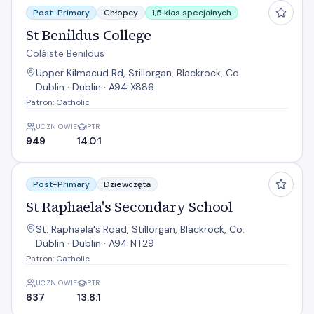
Post-Primary
Chłopcy
1,5 klas specjalnych
St Benildus College
Coláiste Benildus
Upper Kilmacud Rd, Stillorgan, Blackrock, Co
Dublin · Dublin · A94 X886
Patron: Catholic
UCZNIOWIE
PTR
949
14.0:1
St Raphaela's Secondary School
Post-Primary
Dziewczęta
St Raphaela's Secondary School
St. Raphaela's Road, Stillorgan, Blackrock, Co.
Dublin · Dublin · A94 NT29
Patron: Catholic
UCZNIOWIE
PTR
637
13.8:1