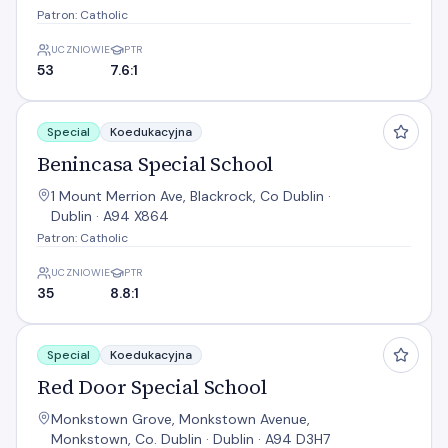
Patron: Catholic
UCZNIOWIE
PTR
53
7.6:1
Benincasa Special School
Special
Koedukacyjna
Benincasa Special School
1 Mount Merrion Ave, Blackrock, Co Dublin ·
Dublin · A94 X864
Patron: Catholic
UCZNIOWIE
PTR
35
8.8:1
Red Door Special School
Special
Koedukacyjna
Red Door Special School
Monkstown Grove, Monkstown Avenue,
Monkstown, Co. Dublin · Dublin · A94 D3H7