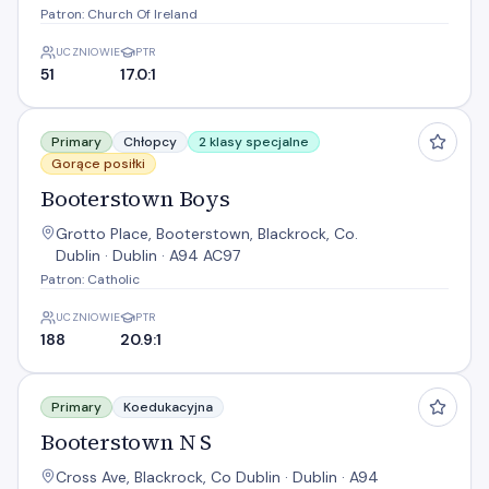
Patron: Church Of Ireland
UCZNIOWIE
PTR
51
17.0:1
Booterstown Boys
Primary
Chłopcy
2 klasy specjalne
Gorące posiłki
Booterstown Boys
Grotto Place, Booterstown, Blackrock, Co.
Dublin · Dublin · A94 AC97
Patron: Catholic
UCZNIOWIE
PTR
188
20.9:1
Booterstown N S
Primary
Koedukacyjna
Booterstown N S
Cross Ave, Blackrock, Co Dublin · Dublin · A94