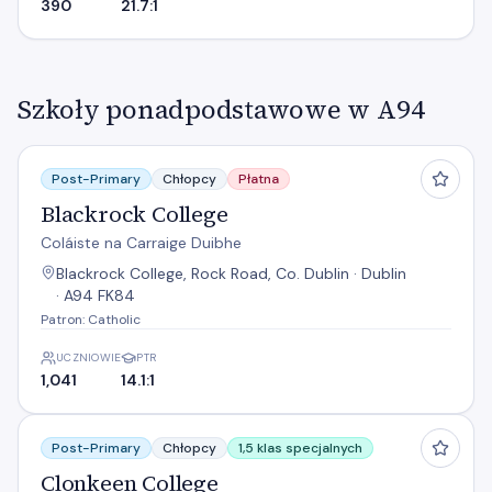
390
21.7:1
Szkoły ponadpodstawowe w A94
Blackrock College
Post-Primary
Chłopcy
Płatna
Blackrock College
Coláiste na Carraige Duibhe
Blackrock College, Rock Road, Co. Dublin · Dublin
· A94 FK84
Patron: Catholic
UCZNIOWIE
PTR
1,041
14.1:1
Clonkeen College
Post-Primary
Chłopcy
1,5 klas specjalnych
Clonkeen College