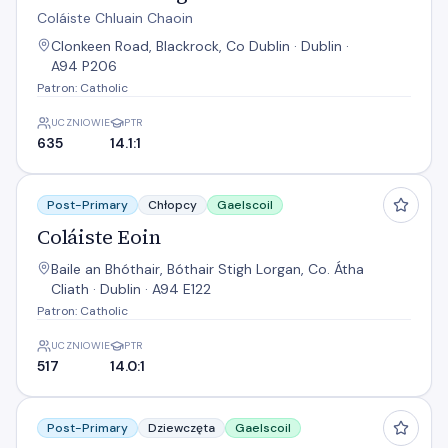
Coláiste Chluain Chaoin
Clonkeen Road, Blackrock, Co Dublin · Dublin ·
A94 P206
Patron: Catholic
UCZNIOWIE
PTR
635
14.1:1
Coláiste Eoin
Post-Primary
Chłopcy
Gaelscoil
Coláiste Eoin
Baile an Bhóthair, Bóthair Stigh Lorgan, Co. Átha
Cliath · Dublin · A94 E122
Patron: Catholic
UCZNIOWIE
PTR
517
14.0:1
Coláiste Íosagáin
Post-Primary
Dziewczęta
Gaelscoil