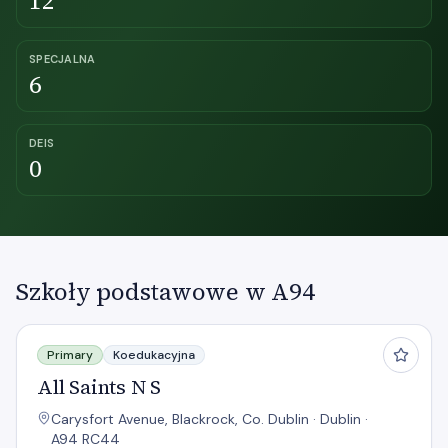
12
SPECJALNA
6
DEIS
0
Szkoły podstawowe w A94
All Saints N S
Primary
Koedukacyjna
All Saints N S
Carysfort Avenue, Blackrock, Co. Dublin · Dublin ·
A94 RC44