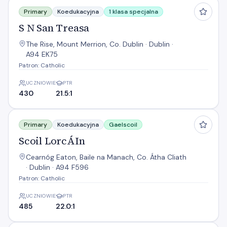
S N San Treasa
Primary
Koedukacyjna
1 klasa specjalna
S N San Treasa
The Rise, Mount Merrion, Co. Dublin · Dublin ·
A94 EK75
Patron: Catholic
UCZNIOWIE
PTR
430
21.5:1
Scoil LorcÁIn
Primary
Koedukacyjna
Gaelscoil
Scoil LorcÁIn
Cearnóg Eaton, Baile na Manach, Co. Átha Cliath
· Dublin · A94 F596
Patron: Catholic
UCZNIOWIE
PTR
485
22.0:1