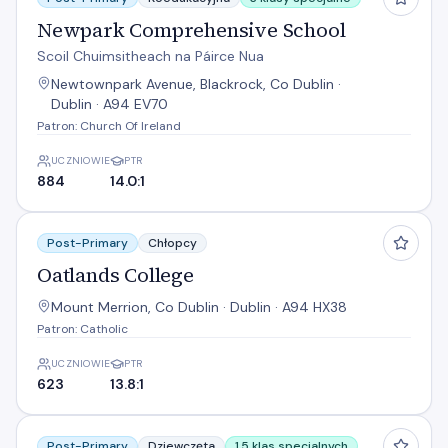
Newpark Comprehensive School
Scoil Chuimsitheach na Páirce Nua
Newtownpark Avenue, Blackrock, Co Dublin ·
Dublin · A94 EV70
Patron: Church Of Ireland
UCZNIOWIE
PTR
884
14.0:1
Oatlands College
Post-Primary
Chłopcy
Oatlands College
Mount Merrion, Co Dublin · Dublin · A94 HX38
Patron: Catholic
UCZNIOWIE
PTR
623
13.8:1
Rockford Manor Secondary School
Post-Primary
Dziewczęta
1,5 klas specjalnych