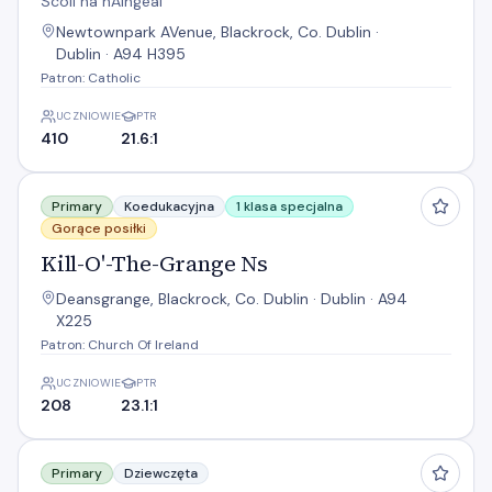
Scoil na nAingeal
Newtownpark AVenue, Blackrock, Co. Dublin ·
Dublin · A94 H395
Patron: Catholic
UCZNIOWIE
PTR
410
21.6:1
Kill-O'-The-Grange Ns
Primary
Koedukacyjna
1 klasa specjalna
Gorące posiłki
Kill-O'-The-Grange Ns
Deansgrange, Blackrock, Co. Dublin · Dublin · A94
X225
Patron: Church Of Ireland
UCZNIOWIE
PTR
208
23.1:1
Mount Anville Primary School
Primary
Dziewczęta