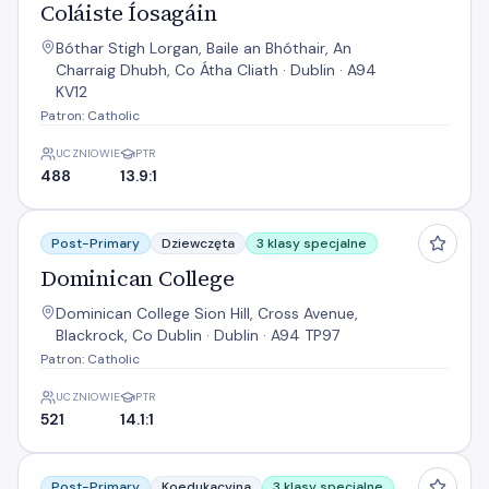
Coláiste Íosagáin
Bóthar Stigh Lorgan, Baile an Bhóthair, An
Charraig Dhubh, Co Átha Cliath · Dublin · A94
KV12
Patron: Catholic
UCZNIOWIE
PTR
488
13.9:1
Dominican College
Post-Primary
Dziewczęta
3 klasy specjalne
Dominican College
Dominican College Sion Hill, Cross Avenue,
Blackrock, Co Dublin · Dublin · A94 TP97
Patron: Catholic
UCZNIOWIE
PTR
521
14.1:1
Newpark Comprehensive School
Post-Primary
Koedukacyjna
3 klasy specjalne