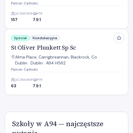
Patron: Catholic
UCZNIOWIE
PTR
157
7.9:1
St Oliver Plunkett Sp Sc
Special
Koedukacyjna
St Oliver Plunkett Sp Sc
Alma Place, Carrigbreannan, Blackrock, Co
Dublin · Dublin · A94 H562
Patron: Catholic
UCZNIOWIE
PTR
63
7.9:1
Szkoły w A94 — najczęstsze