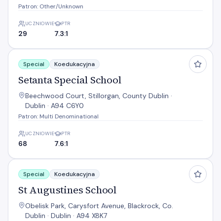
Patron: Other/Unknown
UCZNIOWIE
PTR
29
7.3:1
Setanta Special School
Special
Koedukacyjna
Setanta Special School
Beechwood Court, Stillorgan, County Dublin ·
Dublin · A94 C6Y0
Patron: Multi Denominational
UCZNIOWIE
PTR
68
7.6:1
St Augustines School
Special
Koedukacyjna
St Augustines School
Obelisk Park, Carysfort Avenue, Blackrock, Co.
Dublin · Dublin · A94 X8K7