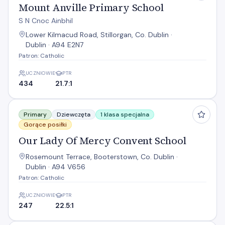
Mount Anville Primary School
S N Cnoc Ainbhil
Lower Kilmacud Road, Stillorgan, Co. Dublin ·
Dublin · A94 E2N7
Patron: Catholic
UCZNIOWIE
PTR
434
21.7:1
Our Lady Of Mercy Convent School
Primary
Dziewczęta
1 klasa specjalna
Gorące posiłki
Our Lady Of Mercy Convent School
Rosemount Terrace, Booterstown, Co. Dublin ·
Dublin · A94 V656
Patron: Catholic
UCZNIOWIE
PTR
247
22.5:1