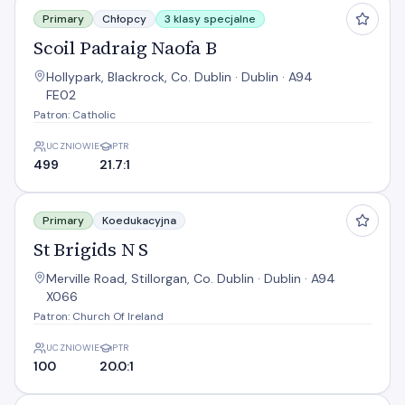
Scoil Padraig Naofa B
Primary
Chłopcy
3 klasy specjalne
Scoil Padraig Naofa B
Hollypark, Blackrock, Co. Dublin · Dublin · A94
FE02
Patron: Catholic
UCZNIOWIE
PTR
499
21.7:1
St Brigids N S
Primary
Koedukacyjna
St Brigids N S
Merville Road, Stillorgan, Co. Dublin · Dublin · A94
X066
Patron: Church Of Ireland
UCZNIOWIE
PTR
100
20.0:1
St Raphaelas N S