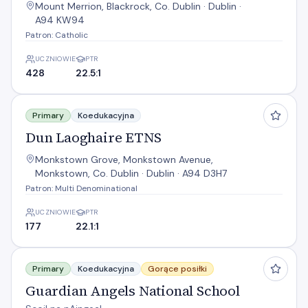
Mount Merrion, Blackrock, Co. Dublin · Dublin ·
A94 KW94
Patron: Catholic
UCZNIOWIE
PTR
428
22.5:1
Dun Laoghaire ETNS
Primary
Koedukacyjna
Dun Laoghaire ETNS
Monkstown Grove, Monkstown Avenue,
Monkstown, Co. Dublin · Dublin · A94 D3H7
Patron: Multi Denominational
UCZNIOWIE
PTR
177
22.1:1
Guardian Angels National School
Primary
Koedukacyjna
Gorące posiłki
Guardian Angels National School