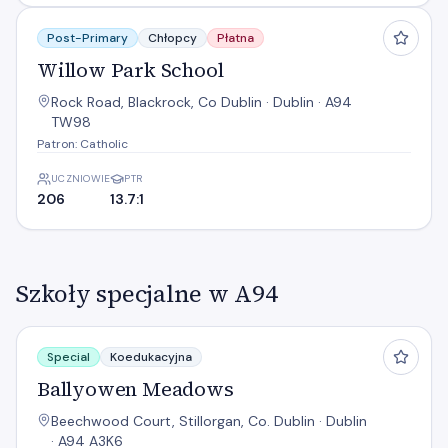
Willow Park School
Post-Primary
Chłopcy
Płatna
Willow Park School
Rock Road, Blackrock, Co Dublin · Dublin · A94
TW98
Patron: Catholic
UCZNIOWIE
PTR
206
13.7:1
Szkoły specjalne w A94
Ballyowen Meadows
Special
Koedukacyjna
Ballyowen Meadows
Beechwood Court, Stillorgan, Co. Dublin · Dublin
· A94 A3K6