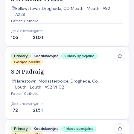
Bellewstown, Drogheda, CO Meath · Meath · A92
AX28
Patron: Catholic
UCZNIOWIE
PTR
105
21.0:1
S N Padraig
Primary
Koedukacyjna
2 klasy specjalne
Gorące posiłki
S N Padraig
Harestown, Monasterboice, Drogheda, Co.
Louth · Louth · A92 VH02
Patron: Catholic
UCZNIOWIE
PTR
172
21.5:1
S N Tigh an Lubhair
Primary
Koedukacyjna
1 klasa specjalna