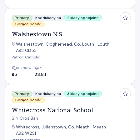
Walshestown N S
Primary
Koedukacyjna
2 klasy specjalne
Gorące posiłki
Walshestown N S
Walshestown, Clogherhead, Co. Louth · Louth ·
A92 CD53
Patron: Catholic
UCZNIOWIE
PTR
95
23.8:1
Whitecross National School
Primary
Koedukacyjna
3 klasy specjalne
Gorące posiłki
Whitecross National School
S N Cros Ban
Whitecross, Julianstown, Co. Meath · Meath ·
A92 W291