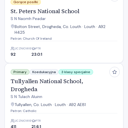
Gorące posiłki
St. Peters National School
S N Naomh Peadar
Bolton Street, Drogheda, Co. Louth · Louth · A92
H425
Patron: Church Of Ireland
UCZNIOWIE
PTR
92
23.0:1
Tullyallen National School, Drogheda
Primary
Koedukacyjna
3 klasy specjalne
Tullyallen National School,
Drogheda
S N Tulach Aluinn
Tullyallen, Co. Louth · Louth · A92 AE81
Patron: Catholic
UCZNIOWIE
PTR
411
21.6:1