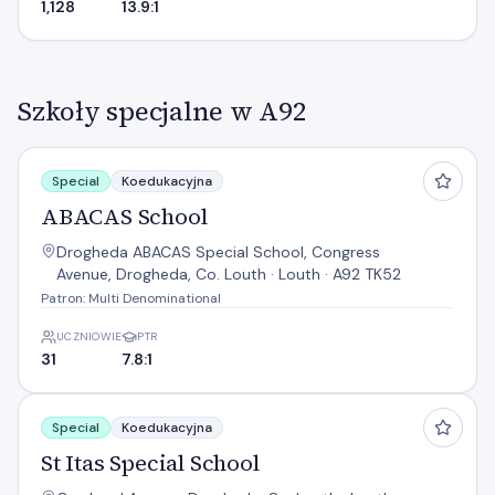
1,128
13.9:1
Szkoły specjalne w A92
ABACAS School
Special
Koedukacyjna
ABACAS School
Drogheda ABACAS Special School, Congress
Avenue, Drogheda, Co. Louth · Louth · A92 TK52
Patron: Multi Denominational
UCZNIOWIE
PTR
31
7.8:1
St Itas Special School
Special
Koedukacyjna
St Itas Special School