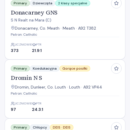
Primary
Dziewczęta
2 klasy specjalne
Donacarney GNS
S N Realt na Mara (C)
Donacarney, Co. Meath · Meath · A92 T382
Patron: Catholic
UCZNIOWIE
PTR
373
21.9:1
Dromin N S
Primary
Koedukacyjna
Gorące posiłki
Dromin N S
Dromin, Dunleer, Co. Louth · Louth · A92 VP44
Patron: Catholic
UCZNIOWIE
PTR
97
24.3:1
Duleek Boys National School
Primary
Chłopcy
DEIS ·
DEIS