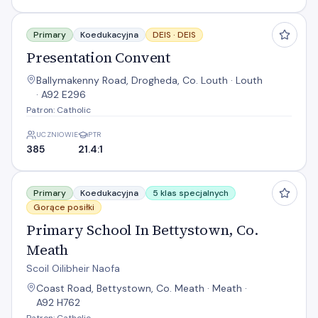
Presentation Convent
Primary
Koedukacyjna
DEIS ·
DEIS
Presentation Convent
Ballymakenny Road, Drogheda, Co. Louth · Louth
· A92 E296
Patron: Catholic
UCZNIOWIE
PTR
385
21.4:1
Primary School In Bettystown, Co. Meath
Primary
Koedukacyjna
5 klas specjalnych
Gorące posiłki
Primary School In Bettystown, Co.
Meath
Scoil Oilibheir Naofa
Coast Road, Bettystown, Co. Meath · Meath ·
A92 H762