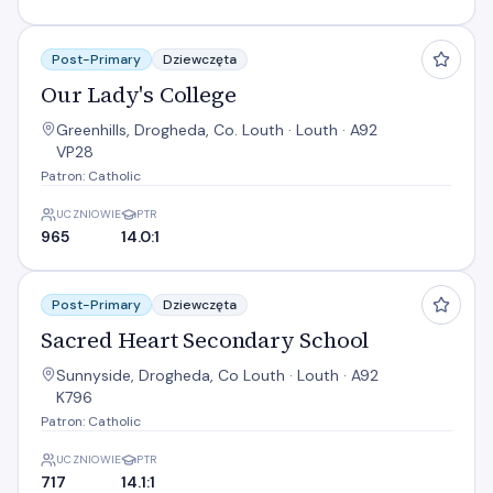
Our Lady's College
Post-Primary
Dziewczęta
Our Lady's College
Greenhills, Drogheda, Co. Louth · Louth · A92
VP28
Patron: Catholic
UCZNIOWIE
PTR
965
14.0:1
Sacred Heart Secondary School
Post-Primary
Dziewczęta
Sacred Heart Secondary School
Sunnyside, Drogheda, Co Louth · Louth · A92
K796
Patron: Catholic
UCZNIOWIE
PTR
717
14.1:1