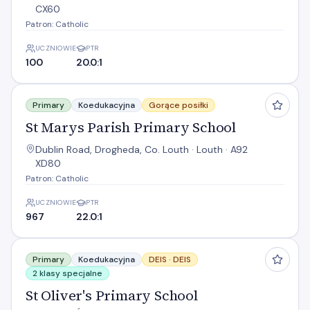
CX60
Patron: Catholic
UCZNIOWIE
PTR
100
20.0:1
St Marys Parish Primary School
Primary
Koedukacyjna
Gorące posiłki
St Marys Parish Primary School
Dublin Road, Drogheda, Co. Louth · Louth · A92
XD80
Patron: Catholic
UCZNIOWIE
PTR
967
22.0:1
St Oliver's Primary School
Primary
Koedukacyjna
DEIS ·
DEIS
2 klasy specjalne
St Oliver's Primary School