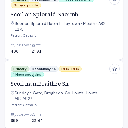
Gorące posiłki
Scoil an Spioraid Naoimh
Scoil an Spioraid Naoimh, Laytown · Meath · A92
E273
Patron: Catholic
UCZNIOWIE
PTR
438
21.9:1
Scoil na mBraithre Sn
Primary
Koedukacyjna
DEIS ·
DEIS
1 klasa specjalna
Scoil na mBraithre Sn
Sunday's Gate, Drogheda, Co. Louth · Louth ·
A92 Y927
Patron: Catholic
UCZNIOWIE
PTR
359
22.4:1