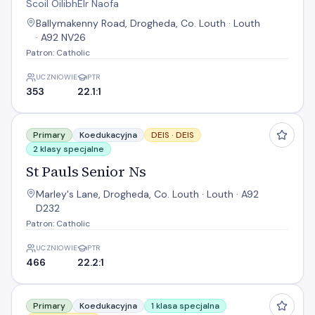
Scoil OilibhÉIr Naofa
Ballymakenny Road, Drogheda, Co. Louth · Louth
· A92 NV26
Patron: Catholic
UCZNIOWIE
PTR
353
22.1:1
St Pauls Senior Ns
Primary
Koedukacyjna
DEIS ·
DEIS
2 klasy specjalne
St Pauls Senior Ns
Marley's Lane, Drogheda, Co. Louth · Louth · A92
D232
Patron: Catholic
UCZNIOWIE
PTR
466
22.2:1
St. Peters National School
Primary
Koedukacyjna
1 klasa specjalna