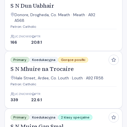
S N Dun Uabhair
Donore, Drogheda, Co. Meath · Meath · A92
A568
Patron: Catholic
UCZNIOWIE
PTR
166
20.8:1
S N Mhuire na Trocaire
Primary
Koedukacyjna
Gorące posiłki
S N Mhuire na Trocaire
Hale Street, Ardee, Co. Louth · Louth · A92 FR58
Patron: Catholic
UCZNIOWIE
PTR
339
22.6:1
S N Muire Gan Smal
Primary
Koedukacyjna
2 klasy specjalne
S N Muire Gan Smal