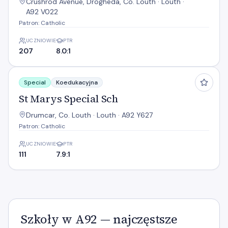
Crushrod Avenue, Drogheda, Co. Louth · Louth ·
A92 V022
Patron: Catholic
UCZNIOWIE
PTR
207
8.0:1
St Marys Special Sch
Special
Koedukacyjna
St Marys Special Sch
Drumcar, Co. Louth · Louth · A92 Y627
Patron: Catholic
UCZNIOWIE
PTR
111
7.9:1
Szkoły w A92 — najczęstsze