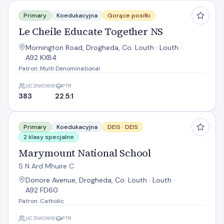
Le Cheile Educate Together NS
Primary
Koedukacyjna
Gorące posiłki
Le Cheile Educate Together NS
Mornington Road, Drogheda, Co. Louth · Louth ·
A92 KX84
Patron: Multi Denominational
UCZNIOWIE
PTR
383
22.5:1
Marymount National School
Primary
Koedukacyjna
DEIS ·
DEIS
2 klasy specjalne
Marymount National School
S N Ard Mhuire C
Donore Avenue, Drogheda, Co. Louth · Louth ·
A92 FD60
Patron: Catholic
UCZNIOWIE
PTR