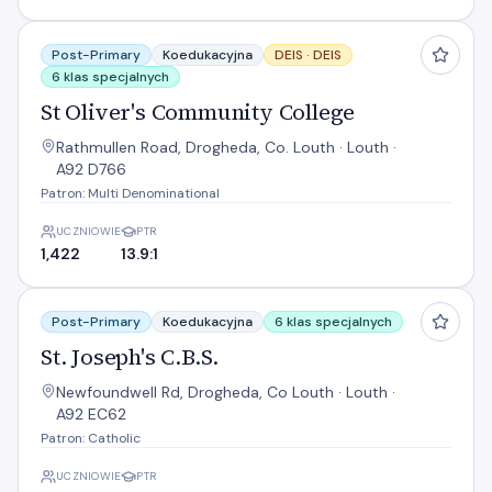
St Oliver's Community College
Post-Primary
Koedukacyjna
DEIS ·
DEIS
6 klas specjalnych
St Oliver's Community College
Rathmullen Road, Drogheda, Co. Louth · Louth ·
A92 D766
Patron: Multi Denominational
UCZNIOWIE
PTR
1,422
13.9:1
St. Joseph's C.B.S.
Post-Primary
Koedukacyjna
6 klas specjalnych
St. Joseph's C.B.S.
Newfoundwell Rd, Drogheda, Co Louth · Louth ·
A92 EC62
Patron: Catholic
UCZNIOWIE
PTR