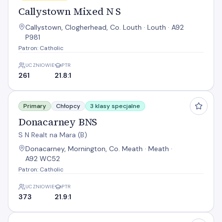
Callystown Mixed N S
Callystown, Clogherhead, Co. Louth · Louth · A92
P981
Patron: Catholic
UCZNIOWIE
PTR
261
21.8:1
Donacarney BNS
Primary
Chłopcy
3 klasy specjalne
Donacarney BNS
S N Realt na Mara (B)
Donacarney, Mornington, Co. Meath · Meath ·
A92 WC52
Patron: Catholic
UCZNIOWIE
PTR
373
21.9:1
Donacarney GNS