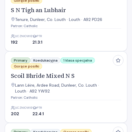
Gorące posiłki
S N Tigh an Lubhair
Tenure, Dunleer, Co. Louth · Louth · A92 PD26
Patron: Catholic
UCZNIOWIE
PTR
192
21.3:1
Scoil Bhride Mixed N S
Primary
Koedukacyjna
1 klasa specjalna
Gorące posiłki
Scoil Bhride Mixed N S
Lann Léire, Ardee Road, Dunleer, Co. Louth ·
Louth · A92 YW92
Patron: Catholic
UCZNIOWIE
PTR
202
22.4:1
Scoil Naomh Fainche