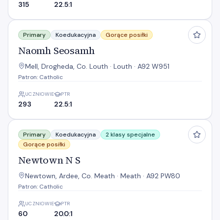
315
22.5:1
Naomh Seosamh
Primary
Koedukacyjna
Gorące posiłki
Naomh Seosamh
Mell, Drogheda, Co. Louth · Louth · A92 W951
Patron: Catholic
UCZNIOWIE
PTR
293
22.5:1
Newtown N S
Primary
Koedukacyjna
2 klasy specjalne
Gorące posiłki
Newtown N S
Newtown, Ardee, Co. Meath · Meath · A92 PW80
Patron: Catholic
UCZNIOWIE
PTR
60
20.0:1