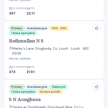
Patron: Catholic
UCZNIOWIE
PTR
397
22.1:1
Rathmullan N S
Primary
Koedukacyjna
DEIS ·
DEIS
1 klasa specjalna
Rathmullan N S
Marley's Lane, Drogheda, Co. Louth · Louth · A92
DD39
Patron: Catholic
UCZNIOWIE
PTR
373
21.9:1
S N Aonghusa
Primary
Koedukacyjna
Gaelscoil
1 klasa specjalna
Gorące posiłki
S N Aonghusa
Geata an Domhnaigh, Droichead Atha, Co Lu ·