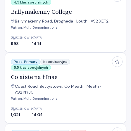
4,5 klas specjalnych
Ballymakenny College
Ballymakenny Road, Drogheda · Louth · A92 XET2
Patron: Multi Denominational
UCZNIOWIE
PTR
998
14.1:1
Colaiste na hInse
Post-Primary
Koedukacyjna
5,5 klas specjalnych
Colaiste na hInse
Coast Road, Bettystown, Co Meath · Meath ·
A92 NY30
Patron: Multi Denominational
UCZNIOWIE
PTR
1,021
14.0:1
Drogheda Grammar School