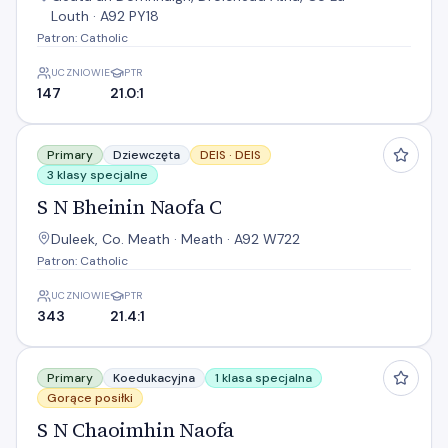
Louth · A92 PY18
Patron: Catholic
UCZNIOWIE
PTR
147
21.0:1
S N Bheinin Naofa C
Primary
Dziewczęta
DEIS ·
DEIS
3 klasy specjalne
S N Bheinin Naofa C
Duleek, Co. Meath · Meath · A92 W722
Patron: Catholic
UCZNIOWIE
PTR
343
21.4:1
S N Chaoimhin Naofa
Primary
Koedukacyjna
1 klasa specjalna
Gorące posiłki
S N Chaoimhin Naofa