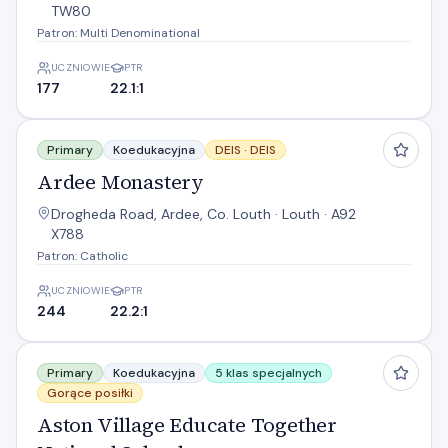
TW80
Patron: Multi Denominational
UCZNIOWIE
PTR
177
22.1:1
Ardee Monastery
Primary
Koedukacyjna
DEIS ·
DEIS
Ardee Monastery
Drogheda Road, Ardee, Co. Louth · Louth · A92
X788
Patron: Catholic
UCZNIOWIE
PTR
244
22.2:1
Aston Village Educate Together National School
Primary
Koedukacyjna
5 klas specjalnych
Gorące posiłki
Aston Village Educate Together