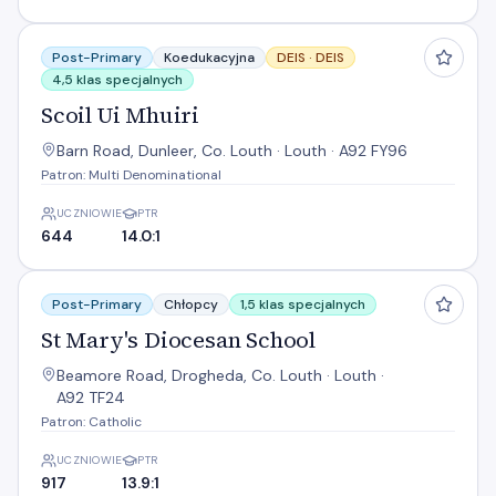
Scoil Ui Mhuiri
Post-Primary
Koedukacyjna
DEIS ·
DEIS
4,5 klas specjalnych
Scoil Ui Mhuiri
Barn Road, Dunleer, Co. Louth · Louth · A92 FY96
Patron: Multi Denominational
UCZNIOWIE
PTR
644
14.0:1
St Mary's Diocesan School
Post-Primary
Chłopcy
1,5 klas specjalnych
St Mary's Diocesan School
Beamore Road, Drogheda, Co. Louth · Louth ·
A92 TF24
Patron: Catholic
UCZNIOWIE
PTR
917
13.9:1