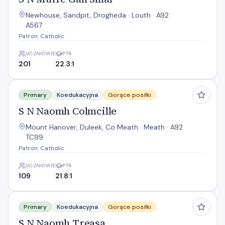
Newhouse, Sandpit, Drogheda · Louth · A92
A567
Patron: Catholic
UCZNIOWIE
PTR
201
22.3:1
S N Naomh Colmcille
Primary
Koedukacyjna
Gorące posiłki
S N Naomh Colmcille
Mount Hanover, Duleek, Co Meath · Meath · A92
TC99
Patron: Catholic
UCZNIOWIE
PTR
109
21.8:1
S N Naomh Treasa
Primary
Koedukacyjna
Gorące posiłki
S N Naomh Treasa