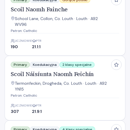
Primary
Koedukacyjna
Gorące posiłki
Scoil Naomh Fainche
School Lane, Collon, Co. Louth · Louth · A92
WV96
Patron: Catholic
UCZNIOWIE
PTR
190
21.1:1
Scoil Náisíunta Naomh Feichín
Primary
Koedukacyjna
2 klasy specjalne
Scoil Náisíunta Naomh Feichín
Termonfeckin, Drogheda, Co. Louth · Louth · A92
YN15
Patron: Catholic
UCZNIOWIE
PTR
307
21.9:1
Scoil an Spioraid Naoimh
Primary
Koedukacyjna
4 klasy specjalne