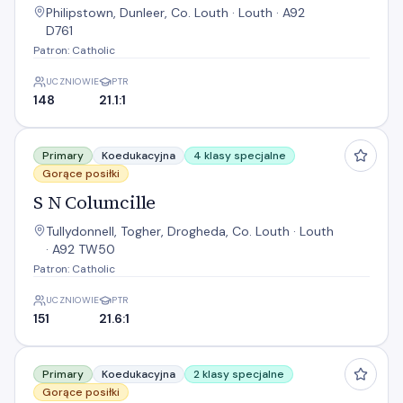
Philipstown, Dunleer, Co. Louth · Louth · A92
D761
Patron: Catholic
UCZNIOWIE
PTR
148
21.1:1
S N Columcille
Primary
Koedukacyjna
4 klasy specjalne
Gorące posiłki
S N Columcille
Tullydonnell, Togher, Drogheda, Co. Louth · Louth
· A92 TW50
Patron: Catholic
UCZNIOWIE
PTR
151
21.6:1
S N Dun Uabhair
Primary
Koedukacyjna
2 klasy specjalne
Gorące posiłki