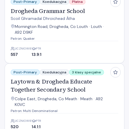
Post-Primary
Koedukacyjna
Płatna
Drogheda Grammar School
Scoil Ghramadaí Dhroichead Átha
Mornington Road, Drogheda, Co Louth · Louth ·
A92 D9KF
Patron: Quaker
UCZNIOWIE
PTR
557
13.9:1
Laytown & Drogheda Educate Together Secondary School
Post-Primary
Koedukacyjna
3 klasy specjalne
Laytown & Drogheda Educate
Together Secondary School
Colpe East, Drogheda, Co Meath · Meath · A92
K0VC
Patron: Multi Denominational
UCZNIOWIE
PTR
520
14.1:1