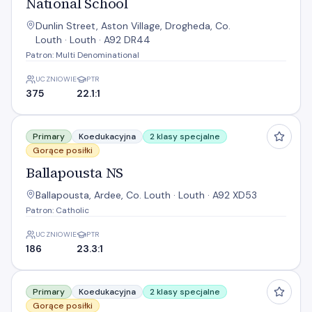
National School
Dunlin Street, Aston Village, Drogheda, Co.
Louth · Louth · A92 DR44
Patron: Multi Denominational
UCZNIOWIE
PTR
375
22.1:1
Ballapousta NS
Primary
Koedukacyjna
2 klasy specjalne
Gorące posiłki
Ballapousta NS
Ballapousta, Ardee, Co. Louth · Louth · A92 XD53
Patron: Catholic
UCZNIOWIE
PTR
186
23.3:1
Callystown Mixed N S
Primary
Koedukacyjna
2 klasy specjalne
Gorące posiłki