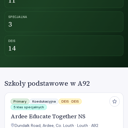
11
SPECJALNA
3
DEIS
14
Szkoły podstawowe w A92
Ardee Educate Together NS
Primary
Koedukacyjna
DEIS ·
DEIS
5 klas specjalnych
Ardee Educate Together NS
Dundalk Road, Ardee, Co. Louth · Louth · A92