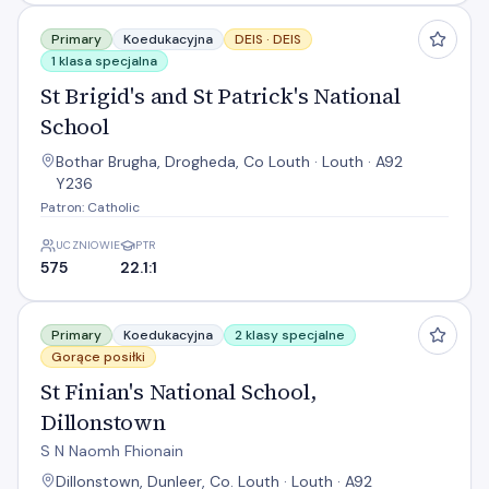
St Brigid's and St Patrick's National School
Primary
Koedukacyjna
DEIS ·
DEIS
1 klasa specjalna
St Brigid's and St Patrick's National
School
Bothar Brugha, Drogheda, Co Louth · Louth · A92
Y236
Patron: Catholic
UCZNIOWIE
PTR
575
22.1:1
St Finian's National School, Dillonstown
Primary
Koedukacyjna
2 klasy specjalne
Gorące posiłki
St Finian's National School,
Dillonstown
S N Naomh Fhionain
Dillonstown, Dunleer, Co. Louth · Louth · A92