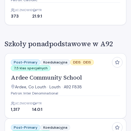
Patron: Catholic
UCZNIOWIE
PTR
373
21.9:1
Szkoły ponadpodstawowe w A92
Ardee Community School
Post-Primary
Koedukacyjna
DEIS ·
DEIS
7,5 klas specjalnych
Ardee Community School
Ardee, Co Louth · Louth · A92 F838
Patron: Inter Denominational
UCZNIOWIE
PTR
1,317
14.0:1
Ballymakenny College
Post-Primary
Koedukacyjna