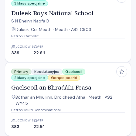
3 klasy specjalne
Duleek Boys National School
S N Bheinn Naofa B
Duleek, Co. Meath · Meath · A92 C903
Patron: Catholic
UCZNIOWIE
PTR
339
22.6:1
Gaelscoil an Bhradáin Feasa
Primary
Koedukacyjna
Gaelscoil
2 klasy specjalne
Gorące posiłki
Gaelscoil an Bhradáin Feasa
Bóthar an Mhuilinn, Droichead Átha · Meath · A92
WY45
Patron: Multi Denominational
UCZNIOWIE
PTR
383
22.5:1