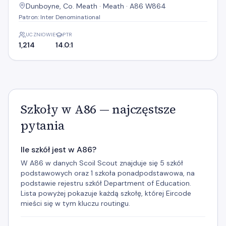
Dunboyne, Co. Meath · Meath · A86 W864
Patron: Inter Denominational
UCZNIOWIE
PTR
1,214
14.0:1
Szkoły w A86 — najczęstsze
pytania
Ile szkół jest w A86?
W A86 w danych Scoil Scout znajduje się 5 szkół
podstawowych oraz 1 szkoła ponadpodstawowa, na
podstawie rejestru szkół Department of Education.
Lista powyżej pokazuje każdą szkołę, której Eircode
mieści się w tym kluczu routingu.