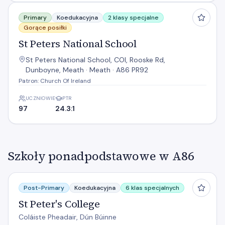
St Peters National School
Primary
Koedukacyjna
2 klasy specjalne
Gorące posiłki
St Peters National School
St Peters National School, COI, Rooske Rd,
Dunboyne, Meath · Meath · A86 PR92
Patron: Church Of Ireland
UCZNIOWIE
PTR
97
24.3:1
Szkoły ponadpodstawowe w A86
St Peter's College
Post-Primary
Koedukacyjna
6 klas specjalnych
St Peter's College
Coláiste Pheadair, Dún Búinne