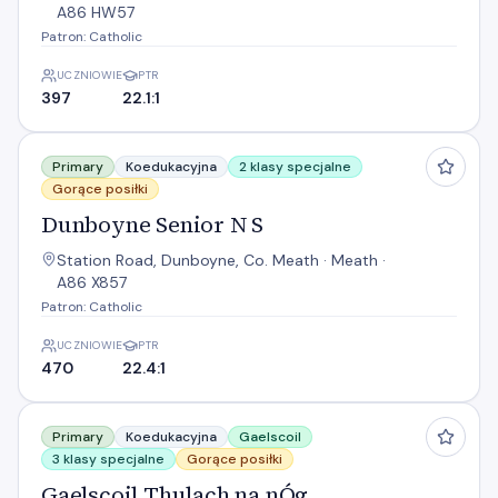
A86 HW57
Patron: Catholic
UCZNIOWIE
PTR
397
22.1:1
Dunboyne Senior N S
Primary
Koedukacyjna
2 klasy specjalne
Gorące posiłki
Dunboyne Senior N S
Station Road, Dunboyne, Co. Meath · Meath ·
A86 X857
Patron: Catholic
UCZNIOWIE
PTR
470
22.4:1
Gaelscoil Thulach na nÓg
Primary
Koedukacyjna
Gaelscoil
3 klasy specjalne
Gorące posiłki
Gaelscoil Thulach na nÓg