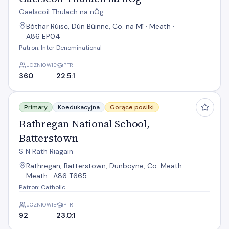
Gaelscoil Thulach na nÓg
Bóthar Rúisc, Dún Búinne, Co. na Mí · Meath ·
A86 EP04
Patron: Inter Denominational
UCZNIOWIE
PTR
360
22.5:1
Rathregan National School, Batterstown
Primary
Koedukacyjna
Gorące posiłki
Rathregan National School,
Batterstown
S N Rath Riagain
Rathregan, Batterstown, Dunboyne, Co. Meath ·
Meath · A86 T665
Patron: Catholic
UCZNIOWIE
PTR
92
23.0:1