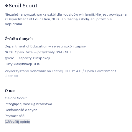
Scoil Scout
🍀
Niezależna wyszukiwarka szkół dla rodziców w Irlandii. Nie jest powiązana
z Department of Education, NCSE ani żadną szkołą, ani przez nie
popierana.
Źródła danych
Department of Education — rejestr szkół i zapisy
NCSE Open Data — przydziały SNA i SET
gov.ie — raporty z inspekcji
Listy klasyfikacji DEIS
Wykorzystano ponownie na licencji CC BY 4.0 / Open Government
Licence.
O nas
O Scoil Scout
Przeglądaj według hrabstwa
Dokładność danych
Prywatność
Wyślij opinię