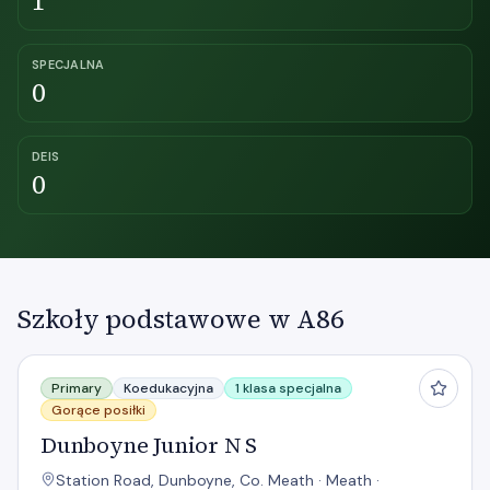
1
SPECJALNA
0
DEIS
0
Szkoły podstawowe w A86
Dunboyne Junior N S
Primary
Koedukacyjna
1 klasa specjalna
Gorące posiłki
Dunboyne Junior N S
Station Road, Dunboyne, Co. Meath · Meath ·