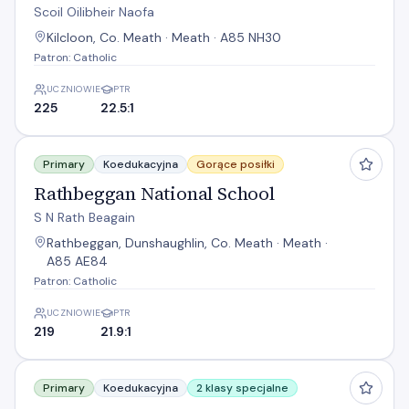
Scoil Oilibheir Naofa
Kilcloon, Co. Meath · Meath · A85 NH30
Patron: Catholic
UCZNIOWIE
PTR
225
22.5:1
Rathbeggan National School
Primary
Koedukacyjna
Gorące posiłki
Rathbeggan National School
S N Rath Beagain
Rathbeggan, Dunshaughlin, Co. Meath · Meath ·
A85 AE84
Patron: Catholic
UCZNIOWIE
PTR
219
21.9:1
Ratoath Junior N S
Primary
Koedukacyjna
2 klasy specjalne