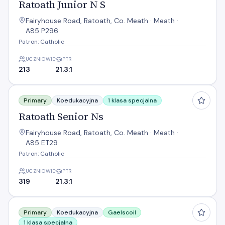
Ratoath Junior N S
Fairyhouse Road, Ratoath, Co. Meath · Meath ·
A85 P296
Patron: Catholic
UCZNIOWIE
PTR
213
21.3:1
Ratoath Senior Ns
Primary
Koedukacyjna
1 klasa specjalna
Ratoath Senior Ns
Fairyhouse Road, Ratoath, Co. Meath · Meath ·
A85 ET29
Patron: Catholic
UCZNIOWIE
PTR
319
21.3:1
Scoil na Rithe
Primary
Koedukacyjna
Gaelscoil
1 klasa specjalna