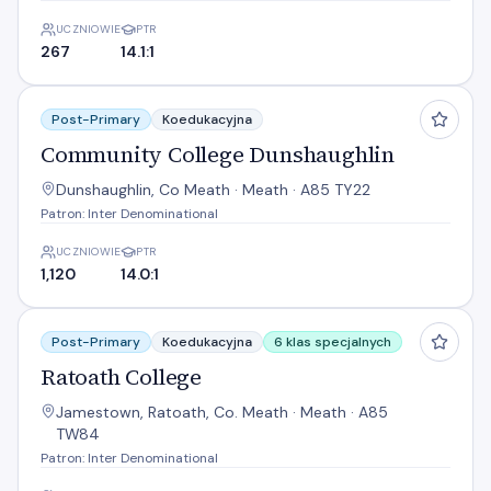
UCZNIOWIE
PTR
267
14.1:1
Community College Dunshaughlin
Post-Primary
Koedukacyjna
Community College Dunshaughlin
Dunshaughlin, Co Meath · Meath · A85 TY22
Patron: Inter Denominational
UCZNIOWIE
PTR
1,120
14.0:1
Ratoath College
Post-Primary
Koedukacyjna
6 klas specjalnych
Ratoath College
Jamestown, Ratoath, Co. Meath · Meath · A85
TW84
Patron: Inter Denominational