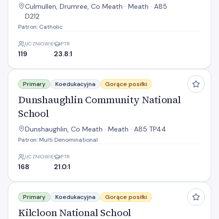
Culmullen, Drumree, Co Meath · Meath · A85
D212
Patron: Catholic
UCZNIOWIE
PTR
119
23.8:1
Dunshaughlin Community National School
Primary
Koedukacyjna
Gorące posiłki
Dunshaughlin Community National
School
Dunshaughlin, Co Meath · Meath · A85 TP44
Patron: Multi Denominational
UCZNIOWIE
PTR
168
21.0:1
Kilcloon National School
Primary
Koedukacyjna
Gorące posiłki
Kilcloon National School