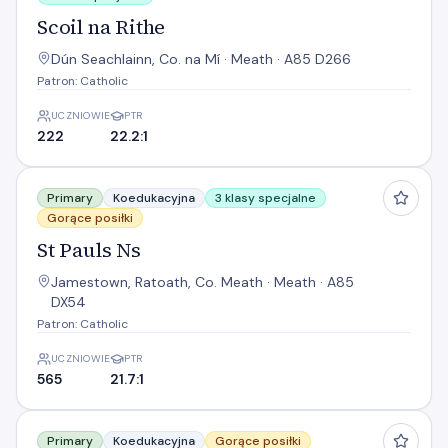
Scoil na Rithe
Dún Seachlainn, Co. na Mí · Meath · A85 D266
Patron: Catholic
UCZNIOWIE
PTR
222
22.2:1
St Pauls Ns
Primary
Koedukacyjna
3 klasy specjalne
Gorące posiłki
St Pauls Ns
Jamestown, Ratoath, Co. Meath · Meath · A85
DX54
Patron: Catholic
UCZNIOWIE
PTR
565
21.7:1
St. Seachnall's N.S. Dunshaughlin
Primary
Koedukacyjna
Gorące posiłki