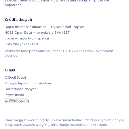
z Department of Education, NCSE ani żadną szkołą, ani przez nie
popierana.
Źródła danych
Department of Education — rejestr szkół i zapisy
NCSE Open Data — przydziały SNA i SET
gov.ie — raporty z inspekcji
Listy klasyfikacji DEIS
Wykorzystano ponownie na licencji CC BY 4.0 / Open Government
Licence.
O nas
O Scoil Scout
Przeglądaj według hrabstwa
Dokładność danych
Prywatność
Wyślij opinię
Dane mogą zawierać błędy lub być nieaktualne. Przed podjęciem decyzji
o zapisach zawsze weryfikuj informacje bezpośrednio w szkole.