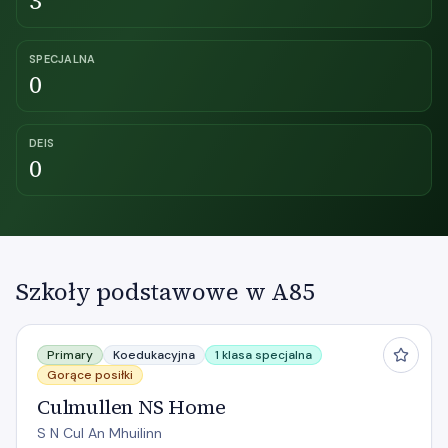
3
SPECJALNA
0
DEIS
0
Szkoły podstawowe w A85
Culmullen NS Home
Primary
Koedukacyjna
1 klasa specjalna
Gorące posiłki
Culmullen NS Home
S N Cul An Mhuilinn