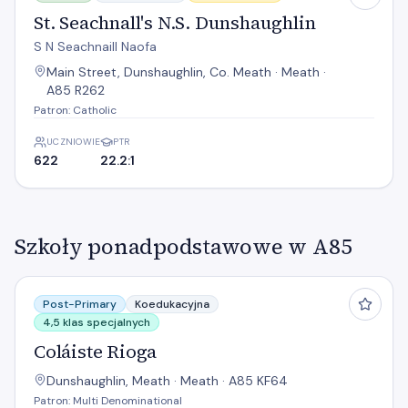
St. Seachnall's N.S. Dunshaughlin
S N Seachnaill Naofa
Main Street, Dunshaughlin, Co. Meath · Meath ·
A85 R262
Patron: Catholic
UCZNIOWIE
PTR
622
22.2:1
Szkoły ponadpodstawowe w A85
Coláiste Rioga
Post-Primary
Koedukacyjna
4,5 klas specjalnych
Coláiste Rioga
Dunshaughlin, Meath · Meath · A85 KF64
Patron: Multi Denominational