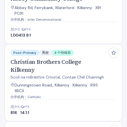
Abbey Rd, Ferrybank, Waterford · Kilkenny · X91
PC91
办学机构：Inter Denominational
学生
PTR
1,004
13.9:1
Christian Brothers College Kilkenny
Post-Primary
男校
3 个特殊班
Christian Brothers College
Kilkenny
Scoil na mBráithre Críostaí, Contae Chill Chainnigh
Dunningstown Road,, Kilkenny · Kilkenny · R95
X6CX
办学机构：Catholic
学生
PTR
816
14.1:1
City Vocational School