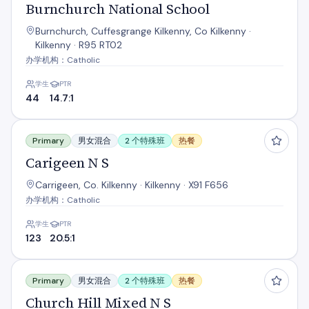
Burnchurch National School
Burnchurch, Cuffesgrange Kilkenny, Co Kilkenny ·
Kilkenny · R95 RT02
办学机构：Catholic
学生
PTR
44
14.7:1
Carigeen N S
Primary
男女混合
2 个特殊班
热餐
Carigeen N S
Carrigeen, Co. Kilkenny · Kilkenny · X91 F656
办学机构：Catholic
学生
PTR
123
20.5:1
Church Hill Mixed N S
Primary
男女混合
2 个特殊班
热餐
Church Hill Mixed N S