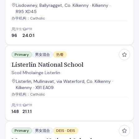
Lisdowney, Ballyragget, Co. Kilkenny · Kilkenny ·
R95 XD45
办学机构：Catholic
学生
PTR
96
24.0:1
Listerlin National School
Primary
男女混合
热餐
Listerlin National School
Scoil Mholainge Listerlin
Listerlin, Mullinavat, via Waterford, Co. Kilkenny ·
Kilkenny · X91 EA09
办学机构：Catholic
学生
PTR
148
21.1:1
Moneenroe National School
Primary
男女混合
DEIS ·
DEIS