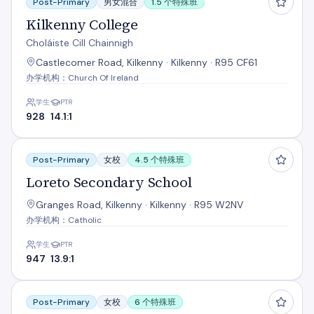
Post-Primary
男女混合
1.5 个特殊班
Kilkenny College
Choláiste Cill Chainnigh
Castlecomer Road, Kilkenny · Kilkenny · R95 CF61
办学机构：Church Of Ireland
学生
PTR
928
14.1:1
Loreto Secondary School
Post-Primary
女校
4.5 个特殊班
Loreto Secondary School
Granges Road, Kilkenny · Kilkenny · R95 W2NV
办学机构：Catholic
学生
PTR
947
13.9:1
Presentation Secondary School
Post-Primary
女校
6 个特殊班