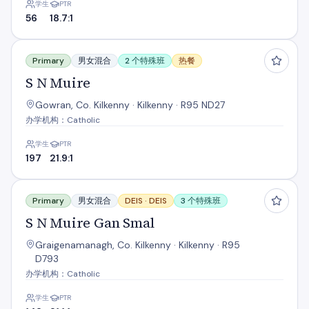
学生
PTR
56
18.7:1
S N Muire
Primary
男女混合
2 个特殊班
热餐
S N Muire
Gowran, Co. Kilkenny · Kilkenny · R95 ND27
办学机构：Catholic
学生
PTR
197
21.9:1
S N Muire Gan Smal
Primary
男女混合
DEIS ·
DEIS
3 个特殊班
S N Muire Gan Smal
Graigenamanagh, Co. Kilkenny · Kilkenny · R95
D793
办学机构：Catholic
学生
PTR