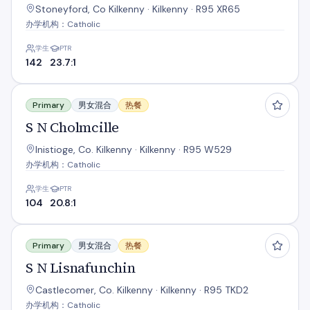
Stoneyford, Co Kilkenny · Kilkenny · R95 XR65
办学机构：Catholic
学生
PTR
142
23.7:1
S N Cholmcille
Primary
男女混合
热餐
S N Cholmcille
Inistioge, Co. Kilkenny · Kilkenny · R95 W529
办学机构：Catholic
学生
PTR
104
20.8:1
S N Lisnafunchin
Primary
男女混合
热餐
S N Lisnafunchin
Castlecomer, Co. Kilkenny · Kilkenny · R95 TKD2
办学机构：Catholic