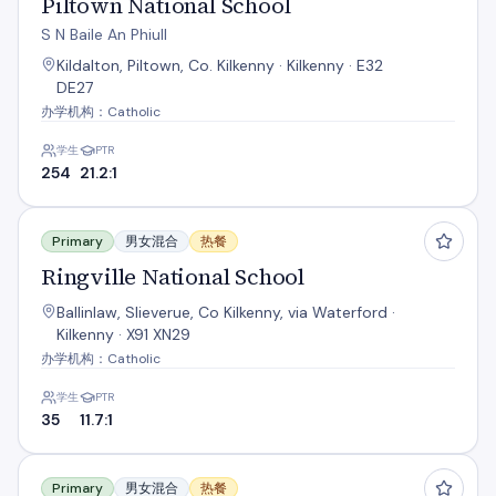
Piltown National School
S N Baile An Phiull
Kildalton, Piltown, Co. Kilkenny · Kilkenny · E32
DE27
办学机构：Catholic
学生
PTR
254
21.2:1
Ringville National School
Primary
男女混合
热餐
Ringville National School
Ballinlaw, Slieverue, Co Kilkenny, via Waterford ·
Kilkenny · X91 XN29
办学机构：Catholic
学生
PTR
35
11.7:1
S N Baile An Fhasaigh
Primary
男女混合
热餐