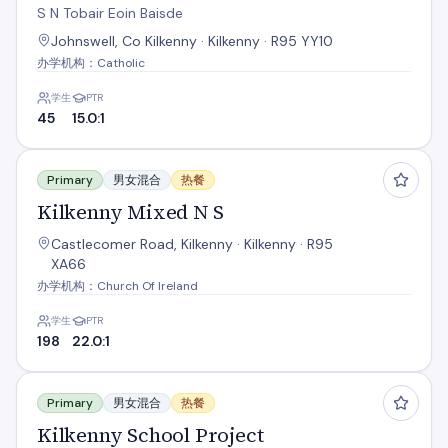
S N Tobair Eoin Baisde
Johnswell, Co Kilkenny · Kilkenny · R95 YY10
办学机构：Catholic
学生
PTR
45
15.0:1
Kilkenny Mixed N S
Primary
男女混合
热餐
Kilkenny Mixed N S
Castlecomer Road, Kilkenny · Kilkenny · R95
XA66
办学机构：Church Of Ireland
学生
PTR
198
22.0:1
Kilkenny School Project
Primary
男女混合
热餐
Kilkenny School Project