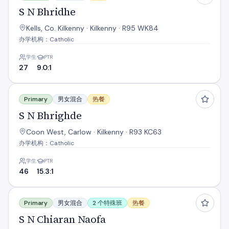
S N Bhridhe
Kells, Co. Kilkenny · Kilkenny · R95 WK84
办学机构：Catholic
学生
PTR
27
9.0:1
S N Bhrighde
Primary
男女混合
热餐
S N Bhrighde
Coon West, Carlow · Kilkenny · R93 KC63
办学机构：Catholic
学生
PTR
46
15.3:1
S N Chiaran Naofa
Primary
男女混合
2 个特殊班
热餐
S N Chiaran Naofa