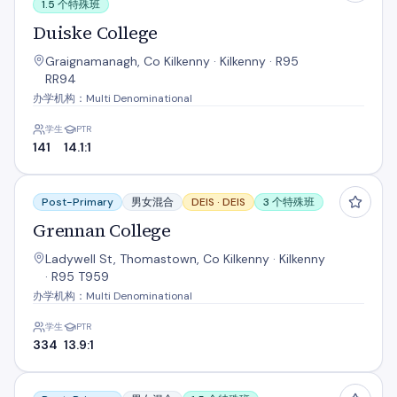
1.5 个特殊班
Duiske College
Graignamanagh, Co Kilkenny · Kilkenny · R95
RR94
办学机构：Multi Denominational
学生
PTR
141
14.1:1
Grennan College
Post-Primary
男女混合
DEIS ·
DEIS
3 个特殊班
Grennan College
Ladywell St, Thomastown, Co Kilkenny · Kilkenny
· R95 T959
办学机构：Multi Denominational
学生
PTR
334
13.9:1
Kilkenny College