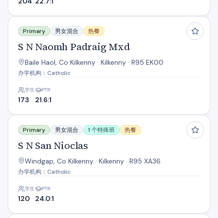
204
22.7:1
S N Naomh Padraig Mxd
Primary
男女混合
热餐
S N Naomh Padraig Mxd
Baile Haol, Co Kilkenny · Kilkenny · R95 EK00
办学机构：Catholic
学生
PTR
173
21.6:1
S N San Nioclas
Primary
男女混合
1 个特殊班
热餐
S N San Nioclas
Windgap, Co Kilkenny · Kilkenny · R95 XA36
办学机构：Catholic
学生
PTR
120
24.0:1