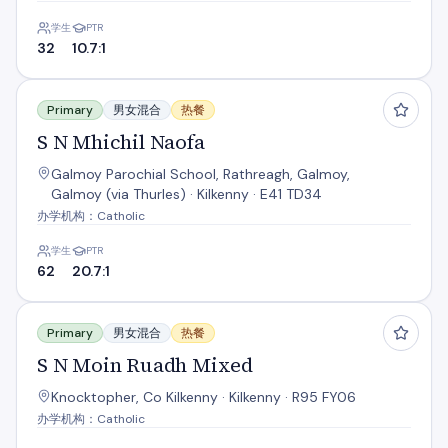
学生
PTR
32
10.7:1
S N Mhichil Naofa
Primary
男女混合
热餐
S N Mhichil Naofa
Galmoy Parochial School, Rathreagh, Galmoy,
Galmoy (via Thurles) · Kilkenny · E41 TD34
办学机构：Catholic
学生
PTR
62
20.7:1
S N Moin Ruadh Mixed
Primary
男女混合
热餐
S N Moin Ruadh Mixed
Knocktopher, Co Kilkenny · Kilkenny · R95 FY06
办学机构：Catholic