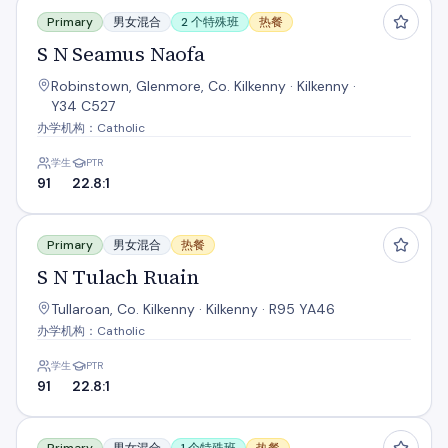
S N Seamus Naofa
Primary
男女混合
2 个特殊班
热餐
S N Seamus Naofa
Robinstown, Glenmore, Co. Kilkenny · Kilkenny ·
Y34 C527
办学机构：Catholic
学生
PTR
91
22.8:1
S N Tulach Ruain
Primary
男女混合
热餐
S N Tulach Ruain
Tullaroan, Co. Kilkenny · Kilkenny · R95 YA46
办学机构：Catholic
学生
PTR
91
22.8:1
Scoil Bhride B7c