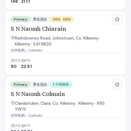
148
21.1:1
S N Naomh Chiarain
Primary
男女混合
DEIS ·
DEIS
S N Naomh Chiarain
Rathdowney Road, Johnstown, Co. Kilkenny ·
Kilkenny · E41 N820
办学机构：Catholic
学生
PTR
90
22.5:1
S N Naomh Colmain
Primary
男女混合
1 个特殊班
S N Naomh Colmain
Clarabricken, Clara, Co. Kilkenny · Kilkenny · R95
YW73
办学机构：Catholic
学生
PTR