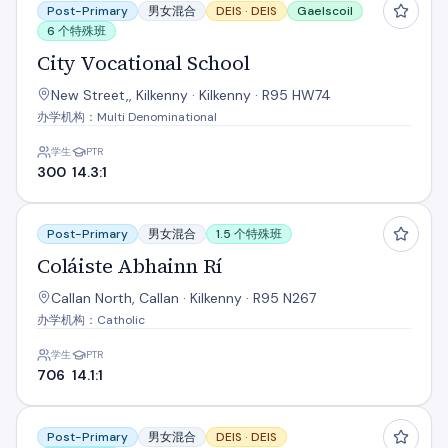
Post-Primary
男女混合
DEIS ·
DEIS
Gaelscoil
6 个特殊班
City Vocational School
New Street,, Kilkenny · Kilkenny · R95 HW74
办学机构：Multi Denominational
学生
PTR
300
14.3:1
Coláiste Abhainn Rí
Post-Primary
男女混合
1.5 个特殊班
Coláiste Abhainn Rí
Callan North, Callan · Kilkenny · R95 N267
办学机构：Catholic
学生
PTR
706
14.1:1
Coláiste Cois Siúire
Post-Primary
男女混合
DEIS ·
DEIS