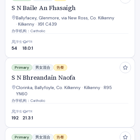
S N Baile An Fhasaigh
Ballyfacey, Glenmore, via New Ross, Co. Kilkenny
· Kilkenny · X91 C439
办学机构：Catholic
学生
PTR
54
18.0:1
S N Bhreandain Naofa
Primary
男女混合
热餐
S N Bhreandain Naofa
Clorinka, Ballyfoyle, Co. Kilkenny · Kilkenny · R95
YN60
办学机构：Catholic
学生
PTR
192
21.3:1
S N Bhridhe
Primary
男女混合
热餐