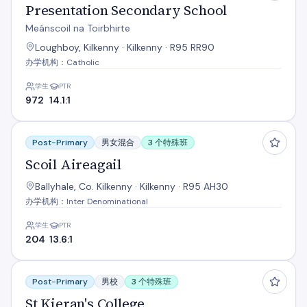
Presentation Secondary School
Meánscoil na Toirbhirte
Loughboy, Kilkenny · Kilkenny · R95 RR90
办学机构：Catholic
学生
PTR
972
14.1:1
Scoil Aireagail
Post-Primary
男女混合
3 个特殊班
Scoil Aireagail
Ballyhale, Co. Kilkenny · Kilkenny · R95 AH30
办学机构：Inter Denominational
学生
PTR
204
13.6:1
St Kieran's College
Post-Primary
男校
3 个特殊班
St Kieran's College