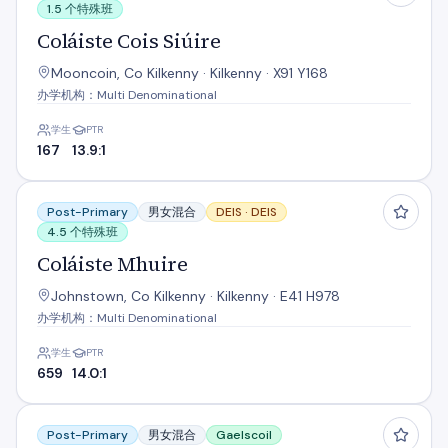
1.5 个特殊班
Coláiste Cois Siúire
Mooncoin, Co Kilkenny · Kilkenny · X91 Y168
办学机构：Multi Denominational
学生
PTR
167
13.9:1
Coláiste Mhuire
Post-Primary
男女混合
DEIS ·
DEIS
4.5 个特殊班
Coláiste Mhuire
Johnstown, Co Kilkenny · Kilkenny · E41 H978
办学机构：Multi Denominational
学生
PTR
659
14.0:1
Coláiste Pobail Osraí
Post-Primary
男女混合
Gaelscoil