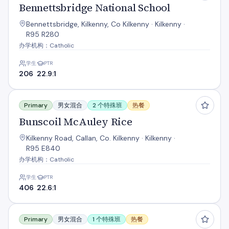
Bennettsbridge National School
Bennettsbridge, Kilkenny, Co Kilkenny · Kilkenny ·
R95 R280
办学机构：Catholic
学生
PTR
206
22.9:1
Bunscoil McAuley Rice
Primary
男女混合
2 个特殊班
热餐
Bunscoil McAuley Rice
Kilkenny Road, Callan, Co. Kilkenny · Kilkenny ·
R95 E840
办学机构：Catholic
学生
PTR
406
22.6:1
Burnchurch National School
Primary
男女混合
1 个特殊班
热餐