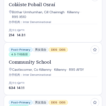
Coláiste Pobail Osraí
Bóthar Urmhumhan, Cill Chainnigh · Kilkenny ·
R95 X510
办学机构：Inter Denominational
学生
PTR
214
14.3:1
Community School
Post-Primary
男女混合
DEIS ·
DEIS
4.5 个特殊班
Community School
Castlecomer, Co Kilkenny · Kilkenny · R95 AF5Y
办学机构：Inter Denominational
学生
PTR
634
14.1:1
Duiske College
Post-Primary
男女混合
DEIS ·
DEIS