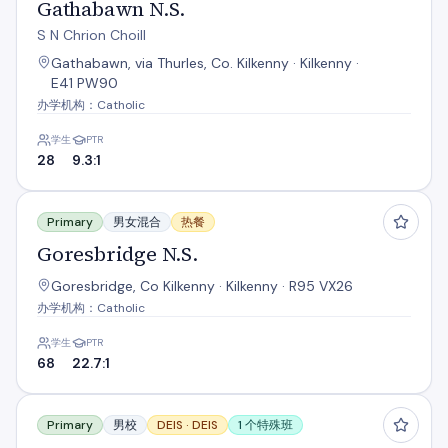
Gathabawn N.S.
S N Chrion Choill
Gathabawn, via Thurles, Co. Kilkenny · Kilkenny ·
E41 PW90
办学机构：Catholic
学生
PTR
28
9.3:1
Goresbridge N.S.
Primary
男女混合
热餐
Goresbridge N.S.
Goresbridge, Co Kilkenny · Kilkenny · R95 VX26
办学机构：Catholic
学生
PTR
68
22.7:1
Graig na Manach Buac
Primary
男校
DEIS ·
DEIS
1 个特殊班