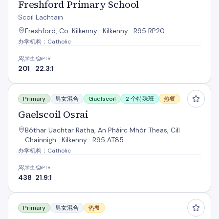
Freshford Primary School
Scoil Lachtain
Freshford, Co. Kilkenny · Kilkenny · R95 RP20
办学机构：Catholic
学生
PTR
201
22.3:1
Gaelscoil Osrai
Primary
男女混合
Gaelscoil
2 个特殊班
热餐
Gaelscoil Osrai
Bóthar Uachtar Ratha, An Pháirc Mhór Theas, Cill
Chainnigh · Kilkenny · R95 AT85
办学机构：Catholic
学生
PTR
438
21.9:1
Gathabawn N.S.
Primary
男女混合
热餐