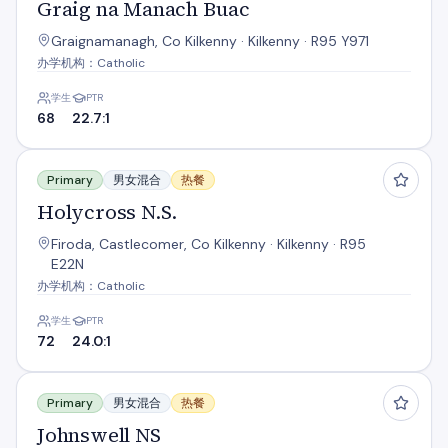
Graig na Manach Buac
Graignamanagh, Co Kilkenny · Kilkenny · R95 Y971
办学机构：Catholic
学生
PTR
68
22.7:1
Holycross N.S.
Primary
男女混合
热餐
Holycross N.S.
Firoda, Castlecomer, Co Kilkenny · Kilkenny · R95
E22N
办学机构：Catholic
学生
PTR
72
24.0:1
Johnswell NS
Primary
男女混合
热餐
Johnswell NS