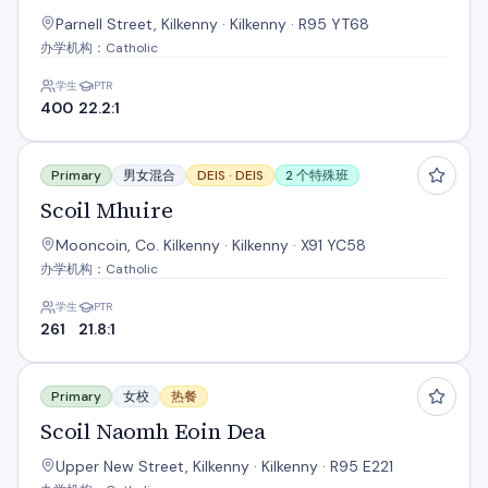
Parnell Street, Kilkenny · Kilkenny · R95 YT68
办学机构：Catholic
学生
PTR
400
22.2:1
Scoil Mhuire
Primary
男女混合
DEIS ·
DEIS
2 个特殊班
Scoil Mhuire
Mooncoin, Co. Kilkenny · Kilkenny · X91 YC58
办学机构：Catholic
学生
PTR
261
21.8:1
Scoil Naomh Eoin Dea
Primary
女校
热餐
Scoil Naomh Eoin Dea
Upper New Street, Kilkenny · Kilkenny · R95 E221