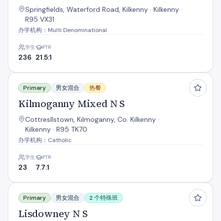
Springfields, Waterford Road, Kilkenny · Kilkenny ·
R95 VX31
办学机构：Multi Denominational
学生
PTR
236
21.5:1
Kilmoganny Mixed N S
Primary
男女混合
热餐
Kilmoganny Mixed N S
Cottresllstown, Kilmoganny, Co. Kilkenny ·
Kilkenny · R95 TK70
办学机构：Catholic
学生
PTR
23
7.7:1
Lisdowney N S
Primary
男女混合
2 个特殊班
Lisdowney N S