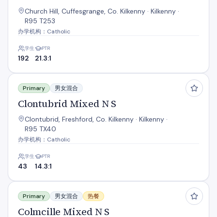
Church Hill, Cuffesgrange, Co. Kilkenny · Kilkenny ·
R95 T253
办学机构：Catholic
学生
PTR
192
21.3:1
Clontubrid Mixed N S
Primary
男女混合
Clontubrid Mixed N S
Clontubrid, Freshford, Co. Kilkenny · Kilkenny ·
R95 TX40
办学机构：Catholic
学生
PTR
43
14.3:1
Colmcille Mixed N S
Primary
男女混合
热餐
Colmcille Mixed N S