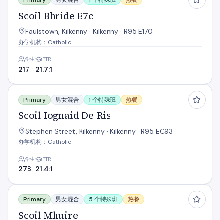
Primary
男女混合
1 个特殊班
热餐
Scoil Bhride B7c
Paulstown, Kilkenny · Kilkenny · R95 E170
办学机构：Catholic
学生
PTR
217
21.7:1
Scoil Iognaid De Ris
Primary
男女混合
1 个特殊班
热餐
Scoil Iognaid De Ris
Stephen Street, Kilkenny · Kilkenny · R95 EC93
办学机构：Catholic
学生
PTR
278
21.4:1
Scoil Mhuire
Primary
男女混合
5 个特殊班
热餐
Scoil Mhuire