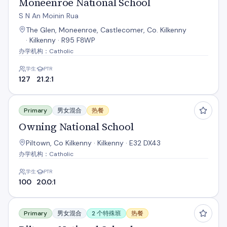
Moneenroe National School
S N An Moinin Rua
The Glen, Moneenroe, Castlecomer, Co. Kilkenny
· Kilkenny · R95 F8WP
办学机构：Catholic
学生
PTR
127
21.2:1
Owning National School
Primary
男女混合
热餐
Owning National School
Piltown, Co Kilkenny · Kilkenny · E32 DX43
办学机构：Catholic
学生
PTR
100
20.0:1
Piltown National School
Primary
男女混合
2 个特殊班
热餐