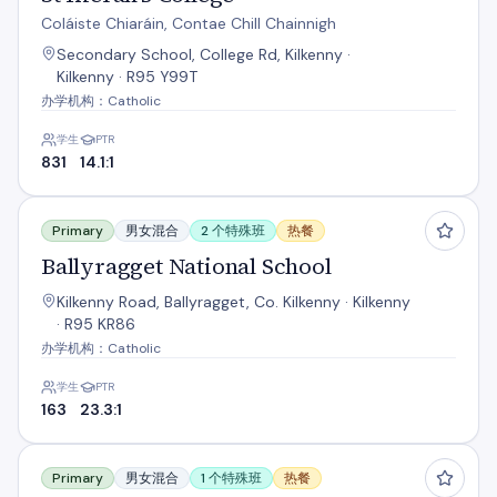
Coláiste Chiaráin, Contae Chill Chainnigh
Secondary School, College Rd, Kilkenny ·
Kilkenny · R95 Y99T
办学机构：Catholic
学生
PTR
831
14.1:1
Ballyragget National School
Primary
男女混合
2 个特殊班
热餐
Ballyragget National School
Kilkenny Road, Ballyragget, Co. Kilkenny · Kilkenny
· R95 KR86
办学机构：Catholic
学生
PTR
163
23.3:1
Bennettsbridge National School
Primary
男女混合
1 个特殊班
热餐