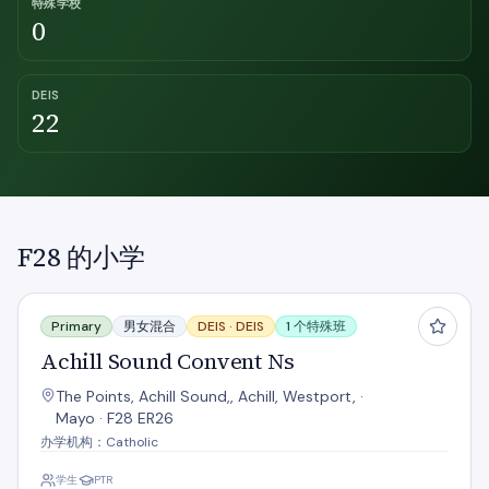
特殊学校
0
DEIS
22
F28 的小学
Achill Sound Convent Ns
Primary
男女混合
DEIS ·
DEIS
1 个特殊班
Achill Sound Convent Ns
The Points, Achill Sound,, Achill, Westport, ·
Mayo · F28 ER26
办学机构：Catholic
学生
PTR