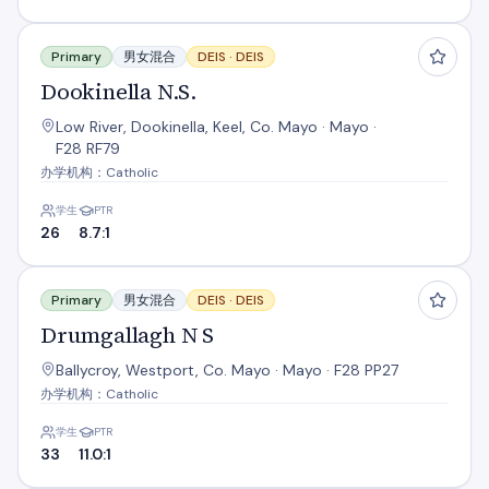
Dookinella N.S.
Primary
男女混合
DEIS ·
DEIS
Dookinella N.S.
Low River, Dookinella, Keel, Co. Mayo · Mayo ·
F28 RF79
办学机构：Catholic
学生
PTR
26
8.7:1
Drumgallagh N S
Primary
男女混合
DEIS ·
DEIS
Drumgallagh N S
Ballycroy, Westport, Co. Mayo · Mayo · F28 PP27
办学机构：Catholic
学生
PTR
33
11.0:1