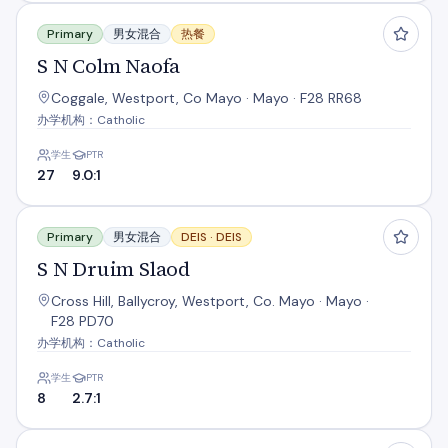
S N Colm Naofa
Primary
男女混合
热餐
S N Colm Naofa
Coggale, Westport, Co Mayo · Mayo · F28 RR68
办学机构：Catholic
学生
PTR
27
9.0:1
S N Druim Slaod
Primary
男女混合
DEIS ·
DEIS
S N Druim Slaod
Cross Hill, Ballycroy, Westport, Co. Mayo · Mayo ·
F28 PD70
办学机构：Catholic
学生
PTR
8
2.7:1
S N Faitche