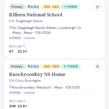
Killeen National School
Primary
男女混合
DEIS ·
DEIS
1 个特殊班
Killeen National School
S N Teaghlaigh Naofa
Sn Teaghlaigh Naofa, Killeen, Louisburgh Co
Mayo · Mayo · F28 X2D6
办学机构：Catholic
学生
PTR
67
22.3:1
Knockrooskey NS Home
Primary
男女混合
DEIS ·
DEIS
5 个特殊班
Knockrooskey NS Home
S N Cnoc Ruscaighe
Knockrooskey, Westport · Mayo · F28 E129
办学机构：Catholic
学生
PTR
206
22.9:1