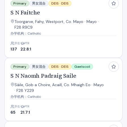
Primary
男女混合
DEIS ·
DEIS
S N Faitche
Toorgarve, Fahy, Westport, Co. Mayo · Mayo ·
F28 R9C9
办学机构：Catholic
学生
PTR
137
22.8:1
S N Naomh Padraig Saile
Primary
男女混合
DEIS ·
DEIS
Gaelscoil
S N Naomh Padraig Saile
Sáile, Gob a Choire, Acaill, Co. Mhaigh Eo · Mayo
· F28 Y229
办学机构：Catholic
学生
PTR
65
21.7:1
S N Padraig Naofa