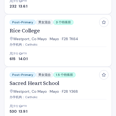
学生
PTR
232
13.6:1
Rice College
Post-Primary
男女混合
3 个特殊班
Rice College
Westport, Co Mayo · Mayo · F28 TK64
办学机构：Catholic
学生
PTR
615
14.0:1
Sacred Heart School
Post-Primary
男女混合
1.5 个特殊班
Sacred Heart School
Westport, Co Mayo · Mayo · F28 Y368
办学机构：Catholic
学生
PTR
530
13.9:1