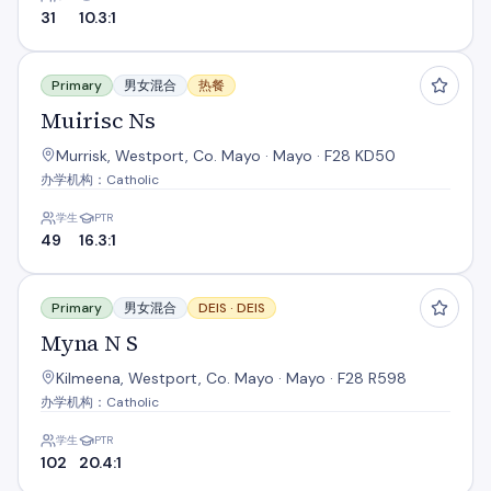
31
10.3:1
Muirisc Ns
Primary
男女混合
热餐
Muirisc Ns
Murrisk, Westport, Co. Mayo · Mayo · F28 KD50
办学机构：Catholic
学生
PTR
49
16.3:1
Myna N S
Primary
男女混合
DEIS ·
DEIS
Myna N S
Kilmeena, Westport, Co. Mayo · Mayo · F28 R598
办学机构：Catholic
学生
PTR
102
20.4:1