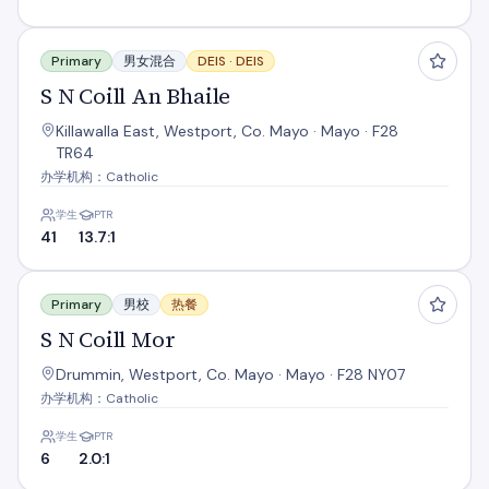
S N Coill An Bhaile
Primary
男女混合
DEIS ·
DEIS
S N Coill An Bhaile
Killawalla East, Westport, Co. Mayo · Mayo · F28
TR64
办学机构：Catholic
学生
PTR
41
13.7:1
S N Coill Mor
Primary
男校
热餐
S N Coill Mor
Drummin, Westport, Co. Mayo · Mayo · F28 NY07
办学机构：Catholic
学生
PTR
6
2.0:1