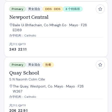
Newport Central
Primary
男女混合
DEIS ·
DEIS
3 个特殊班
Newport Central
Baile Ui Bhfiachain, Co Mhaigh Eo · Mayo · F28
ED89
办学机构：Catholic
学生
PTR
243
22.1:1
Quay School
Primary
男女混合
热餐
Quay School
S N Naomh Colm Cille
The Quay, Westport, Co. Mayo · Mayo · F28
W267
办学机构：Catholic
学生
PTR
206
22.9:1