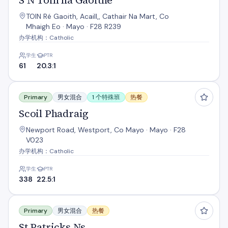
S N Toin na Gaoithe
TOIN Ré Gaoith, Acaill,, Cathair Na Mart, Co
Mhaigh Eo · Mayo · F28 R239
办学机构：Catholic
学生
PTR
61
20.3:1
Scoil Phadraig
Primary
男女混合
1 个特殊班
热餐
Scoil Phadraig
Newport Road, Westport, Co Mayo · Mayo · F28
V023
办学机构：Catholic
学生
PTR
338
22.5:1
St Patricks Ns
Primary
男女混合
热餐
St Patricks Ns