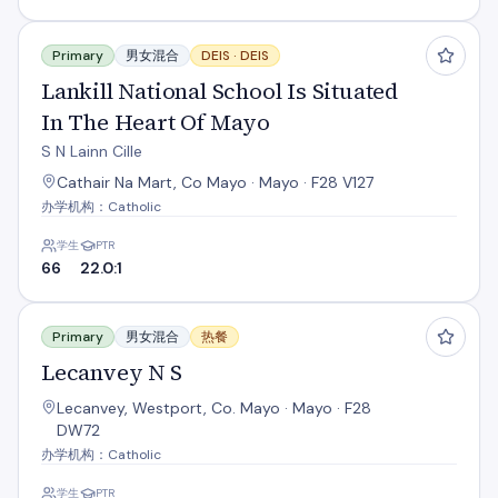
Lankill National School Is Situated In The Heart Of Mayo
Primary
男女混合
DEIS ·
DEIS
Lankill National School Is Situated
In The Heart Of Mayo
S N Lainn Cille
Cathair Na Mart, Co Mayo · Mayo · F28 V127
办学机构：Catholic
学生
PTR
66
22.0:1
Lecanvey N S
Primary
男女混合
热餐
Lecanvey N S
Lecanvey, Westport, Co. Mayo · Mayo · F28
DW72
办学机构：Catholic
学生
PTR