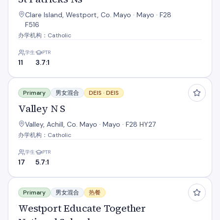
Clare Island, Westport, Co. Mayo · Mayo · F28
F516
办学机构：Catholic
学生
PTR
11
3.7:1
Valley N S
Primary
男女混合
DEIS ·
DEIS
Valley N S
Valley, Achill, Co. Mayo · Mayo · F28 HY27
办学机构：Catholic
学生
PTR
17
5.7:1
Westport Educate Together National School
Primary
男女混合
热餐
Westport Educate Together