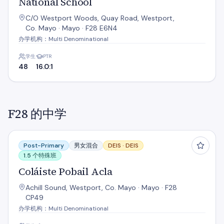
National School
C/O Westport Woods, Quay Road, Westport,
Co. Mayo · Mayo · F28 E6N4
办学机构：Multi Denominational
学生
PTR
48
16.0:1
F28 的中学
Coláiste Pobail Acla
Post-Primary
男女混合
DEIS ·
DEIS
1.5 个特殊班
Coláiste Pobail Acla
Achill Sound, Westport, Co. Mayo · Mayo · F28
CP49
办学机构：Multi Denominational