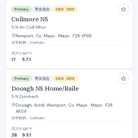
Cuilmore NS
Primary
男女混合
DEIS ·
DEIS
Cuilmore NS
S N An Coill Mhor
Newport, Co. Mayo · Mayo · F28 VF68
办学机构：Catholic
学生
PTR
17
5.7:1
Dooagh NS Home/Baile
Primary
男女混合
DEIS ·
DEIS
Dooagh NS Home/Baile
S N Dumhach
Dooagh, Achill, Westport, Co. Mayo · Mayo · F28
AK54
办学机构：Catholic
学生
PTR
28
9.3:1