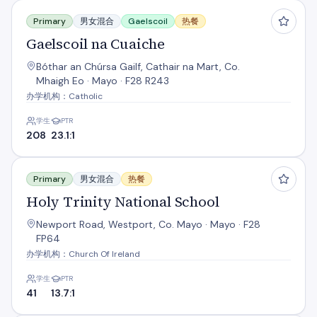
Gaelscoil na Cuaiche
Primary
男女混合
Gaelscoil
热餐
Gaelscoil na Cuaiche
Bóthar an Chúrsa Gailf, Cathair na Mart, Co.
Mhaigh Eo · Mayo · F28 R243
办学机构：Catholic
学生
PTR
208
23.1:1
Holy Trinity National School
Primary
男女混合
热餐
Holy Trinity National School
Newport Road, Westport, Co. Mayo · Mayo · F28
FP64
办学机构：Church Of Ireland
学生
PTR
41
13.7:1