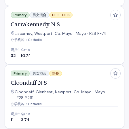
Carrakennedy N S
Primary
男女混合
DEIS ·
DEIS
Carrakennedy N S
Liscarney, Westport, Co. Mayo · Mayo · F28 RF74
办学机构：Catholic
学生
PTR
32
10.7:1
Cloondaff N S
Primary
男女混合
热餐
Cloondaff N S
Cloondaff, Glenhest, Newport, Co. Mayo · Mayo
· F28 Y261
办学机构：Catholic
学生
PTR
11
3.7:1