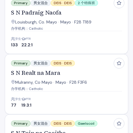
Primary
男女混合
DEIS ·
DEIS
2 个特殊班
S N Padraig Naofa
Louisburgh, Co. Mayo · Mayo · F28 T189
办学机构：Catholic
学生
PTR
133
22.2:1
S N Realt na Mara
Primary
男女混合
DEIS ·
DEIS
S N Realt na Mara
Mulranny, Co Mayo · Mayo · F28 F3F6
办学机构：Catholic
学生
PTR
77
19.3:1
S N Toin na Gaoithe
Primary
男女混合
DEIS ·
DEIS
Gaelscoil