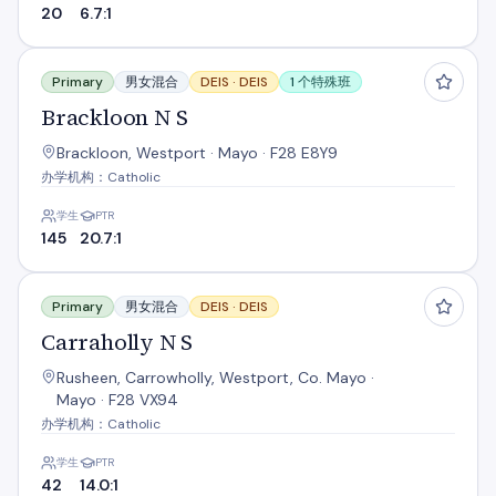
20
6.7:1
Brackloon N S
Primary
男女混合
DEIS ·
DEIS
1 个特殊班
Brackloon N S
Brackloon, Westport · Mayo · F28 E8Y9
办学机构：Catholic
学生
PTR
145
20.7:1
Carraholly N S
Primary
男女混合
DEIS ·
DEIS
Carraholly N S
Rusheen, Carrowholly, Westport, Co. Mayo ·
Mayo · F28 VX94
办学机构：Catholic
学生
PTR
42
14.0:1