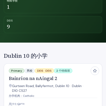
特殊学校
1
DEIS
9
Dublin 10 的小学
Bainrion na nAingal 2
Primary
男校
DEIS ·
DEIS
2 个特殊班
Bainrion na nAingal 2
Gurteen Road, Ballyfermot, Dublin 10 · Dublin ·
D10 C527
办学机构：Catholic
学生
PTR