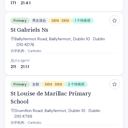
171
21.4:1
St Gabriels Ns
Primary
男女混合
DEIS ·
DEIS
1 个特殊班
St Gabriels Ns
Ballyfermot Road, Ballyfermot, Dublin 10 · Dublin
· D10 KD76
办学机构：Catholic
学生
PTR
211
21.1:1
St Louise de Marillac Primary School
Primary
女校
DEIS ·
DEIS
2 个特殊班
St Louise de Marillac Primary
School
Drumfinn Road, Ballyfermot, Dublin 10 · Dublin ·
D10 KT99
办学机构：Catholic