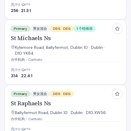
学生
PTR
256
21.3:1
St Michaels Ns
Primary
男女混合
DEIS ·
DEIS
1 个特殊班
St Michaels Ns
Kylemore Road, Ballyfermot, Dublin 10 · Dublin ·
D10 YK84
办学机构：Catholic
学生
PTR
314
22.4:1
St Raphaels Ns
Primary
男女混合
DEIS ·
DEIS
St Raphaels Ns
Ballyfermot Road, Dublin 10 · Dublin · D10 XW56
办学机构：Catholic
学生
PTR