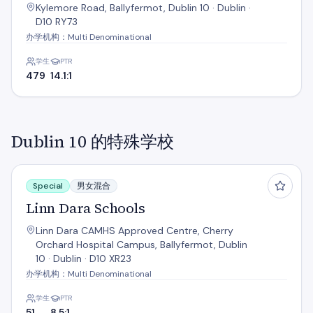
Kylemore Road, Ballyfermot, Dublin 10 · Dublin ·
D10 RY73
办学机构：Multi Denominational
学生
PTR
479
14.1:1
Dublin 10 的特殊学校
Linn Dara Schools
Special
男女混合
Linn Dara Schools
Linn Dara CAMHS Approved Centre, Cherry
Orchard Hospital Campus, Ballyfermot, Dublin
10 · Dublin · D10 XR23
办学机构：Multi Denominational
学生
PTR
51
8.5:1