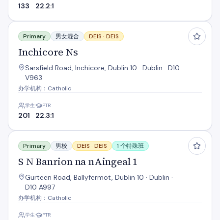
133
22.2:1
Inchicore Ns
Primary
男女混合
DEIS ·
DEIS
Inchicore Ns
Sarsfield Road, Inchicore, Dublin 10 · Dublin · D10
V963
办学机构：Catholic
学生
PTR
201
22.3:1
S N Banrion na nAingeal 1
Primary
男校
DEIS ·
DEIS
1 个特殊班
S N Banrion na nAingeal 1
Gurteen Road, Ballyfermot, Dublin 10 · Dublin ·
D10 A997
办学机构：Catholic
学生
PTR