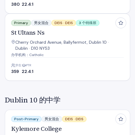
380
22.4:1
St Ultans Ns
Primary
男女混合
DEIS ·
DEIS
3 个特殊班
St Ultans Ns
Cherry Orchard Avenue, Ballyfermot, Dublin 10 ·
Dublin · D10 NY53
办学机构：Catholic
学生
PTR
359
22.4:1
Dublin 10 的中学
Kylemore College
Post-Primary
男女混合
DEIS ·
DEIS
Kylemore College