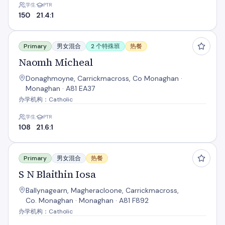
学生
PTR
150
21.4:1
Naomh Micheal
Primary
男女混合
2 个特殊班
热餐
Naomh Micheal
Donaghmoyne, Carrickmacross, Co Monaghan ·
Monaghan · A81 EA37
办学机构：Catholic
学生
PTR
108
21.6:1
S N Blaithin Iosa
Primary
男女混合
热餐
S N Blaithin Iosa
Ballynagearn, Magheracloone, Carrickmacross,
Co. Monaghan · Monaghan · A81 F892
办学机构：Catholic