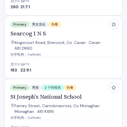
学生
PTR
260
21.7:1
Searcog I N S
Primary
男女混合
热餐
Searcog I N S
Kingscourt Road, Shercock, Co. Cavan · Cavan ·
A81 DK60
办学机构：Catholic
学生
PTR
183
22.9:1
St Joseph's National School
Primary
男校
2 个特殊班
热餐
St Joseph's National School
Farney Street, Carrickmacross, Co Monaghan ·
Monaghan · A81 KX96
办学机构：Catholic