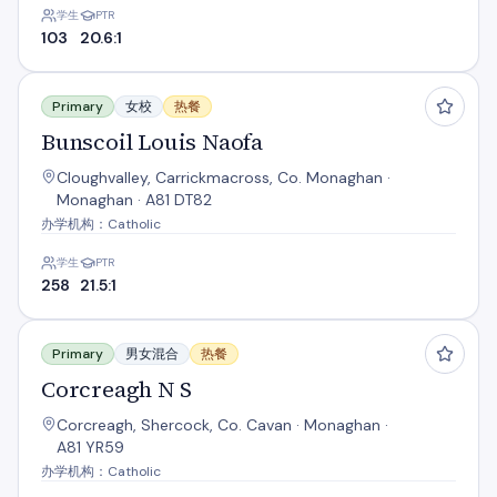
学生
PTR
103
20.6:1
Bunscoil Louis Naofa
Primary
女校
热餐
Bunscoil Louis Naofa
Cloughvalley, Carrickmacross, Co. Monaghan ·
Monaghan · A81 DT82
办学机构：Catholic
学生
PTR
258
21.5:1
Corcreagh N S
Primary
男女混合
热餐
Corcreagh N S
Corcreagh, Shercock, Co. Cavan · Monaghan ·
A81 YR59
办学机构：Catholic