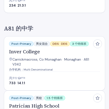
学生
PTR
234
21.3:1
A81 的中学
Inver College
Post-Primary
男女混合
DEIS ·
DEIS
3 个特殊班
Inver College
Carrickmacross, Co Monaghan · Monaghan · A81
V342
办学机构：Multi Denominational
学生
PTR
733
14.1:1
Patrician High School
Post-Primary
男校
1.5 个特殊班
Patrician High School