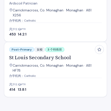
Ardscoil Patrician
Carrickmacross, Co. Monaghan · Monaghan · A81
X256
办学机构：Catholic
学生
PTR
453
14.2:1
St Louis Secondary School
Post-Primary
女校
3 个特殊班
St Louis Secondary School
Carrickmacross, Co. Monaghan · Monaghan · A81
HF78
办学机构：Catholic
学生
PTR
414
13.8:1