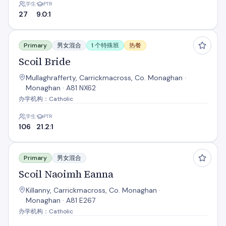
学生
PTR
27
9.0:1
Scoil Bride
Primary
男女混合
1 个特殊班
热餐
Scoil Bride
Mullaghrafferty, Carrickmacross, Co. Monaghan ·
Monaghan · A81 NX62
办学机构：Catholic
学生
PTR
106
21.2:1
Scoil Naoimh Eanna
Primary
男女混合
Scoil Naoimh Eanna
Killanny, Carrickmacross, Co. Monaghan ·
Monaghan · A81 E267
办学机构：Catholic