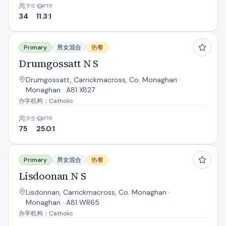
学生
PTR
34
11.3:1
Drumgossatt N S
Primary
男女混合
热餐
Drumgossatt N S
Drumgossatt, Carrickmacross, Co. Monaghan ·
Monaghan · A81 X827
办学机构：Catholic
学生
PTR
75
25.0:1
Lisdoonan N S
Primary
男女混合
热餐
Lisdoonan N S
Lisdonnan, Carrickmacross, Co. Monaghan ·
Monaghan · A81 WR65
办学机构：Catholic