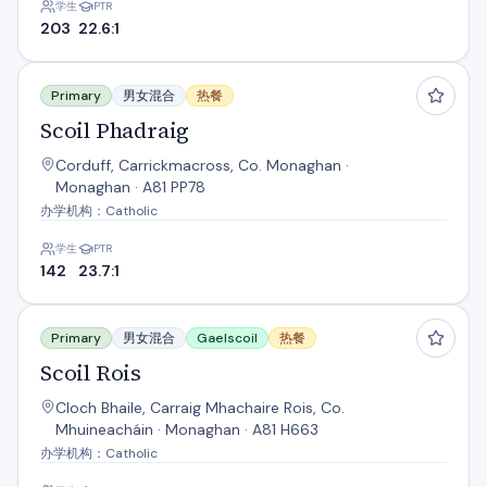
学生
PTR
203
22.6:1
Scoil Phadraig
Primary
男女混合
热餐
Scoil Phadraig
Corduff, Carrickmacross, Co. Monaghan ·
Monaghan · A81 PP78
办学机构：Catholic
学生
PTR
142
23.7:1
Scoil Rois
Primary
男女混合
Gaelscoil
热餐
Scoil Rois
Cloch Bhaile, Carraig Mhachaire Rois, Co.
Mhuineacháin · Monaghan · A81 H663
办学机构：Catholic