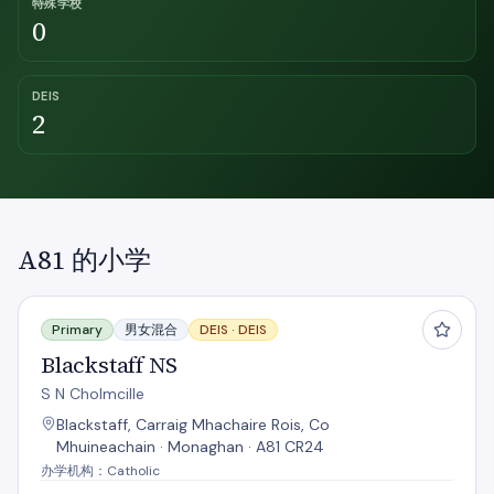
特殊学校
0
DEIS
2
A81 的小学
Blackstaff NS
Primary
男女混合
DEIS ·
DEIS
Blackstaff NS
S N Cholmcille
Blackstaff, Carraig Mhachaire Rois, Co
Mhuineachain · Monaghan · A81 CR24
办学机构：Catholic