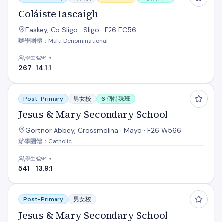
Coláiste Iascaigh
Easkey, Co Sligo · Sligo · F26 EC56
辦學團體：Multi Denominational
學生
PTR
267
14.1:1
Jesus & Mary Secondary School
Post-Primary
男女校
6 個特殊班
Jesus & Mary Secondary School
Gortnor Abbey, Crossmolina · Mayo · F26 W566
辦學團體：Catholic
學生
PTR
541
13.9:1
Jesus & Mary Secondary School
Post-Primary
男女校
Jesus & Mary Secondary School