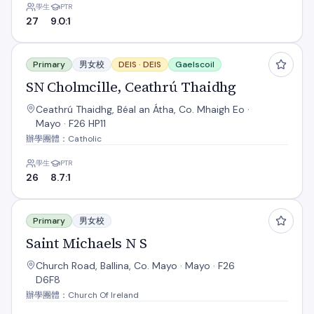
學生
PTR
27
9.0:1
SN Cholmcille, Ceathrú Thaidhg
Primary
男女校
DEIS ·
DEIS
Gaelscoil
SN Cholmcille, Ceathrú Thaidhg
Ceathrú Thaidhg, Béal an Átha, Co. Mhaigh Eo ·
Mayo · F26 HP11
辦學團體：Catholic
學生
PTR
26
8.7:1
Saint Michaels N S
Primary
男女校
Saint Michaels N S
Church Road, Ballina, Co. Mayo · Mayo · F26
D6F8
辦學團體：Church Of Ireland