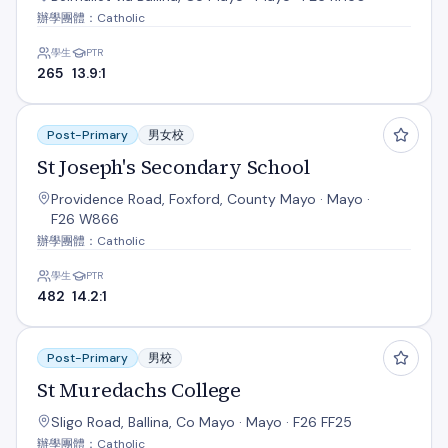
辦學團體：Catholic
學生
PTR
265
13.9:1
St Joseph's Secondary School
Post-Primary
男女校
St Joseph's Secondary School
Providence Road, Foxford, County Mayo · Mayo ·
F26 W866
辦學團體：Catholic
學生
PTR
482
14.2:1
St Muredachs College
Post-Primary
男校
St Muredachs College
Sligo Road, Ballina, Co Mayo · Mayo · F26 FF25
辦學團體：Catholic