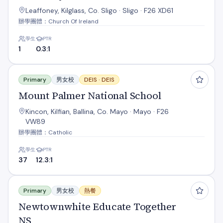
Leaffoney, Kilglass, Co. Sligo · Sligo · F26 XD61
辦學團體：Church Of Ireland
學生
PTR
1
0.3:1
Mount Palmer National School
Primary
男女校
DEIS ·
DEIS
Mount Palmer National School
Kincon, Kilfian, Ballina, Co. Mayo · Mayo · F26
VW89
辦學團體：Catholic
學生
PTR
37
12.3:1
Newtownwhite Educate Together NS
Primary
男女校
熱餐
Newtownwhite Educate Together
NS