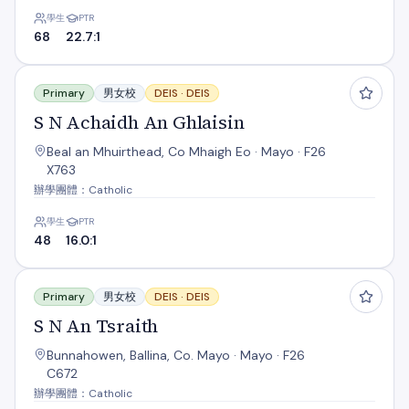
學生
PTR
68
22.7:1
S N Achaidh An Ghlaisin
Primary
男女校
DEIS ·
DEIS
S N Achaidh An Ghlaisin
Beal an Mhuirthead, Co Mhaigh Eo · Mayo · F26
X763
辦學團體：Catholic
學生
PTR
48
16.0:1
S N An Tsraith
Primary
男女校
DEIS ·
DEIS
S N An Tsraith
Bunnahowen, Ballina, Co. Mayo · Mayo · F26
C672
辦學團體：Catholic