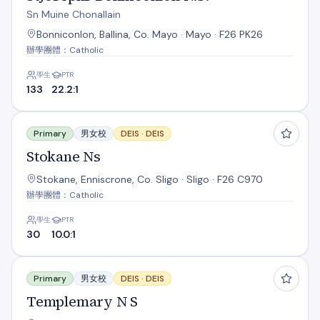
Sn Muine Chonallain
Bonniconlon, Ballina, Co. Mayo · Mayo · F26 PK26
辦學團體：Catholic
學生
PTR
133
22.2:1
Stokane Ns
Primary
男女校
DEIS ·
DEIS
Stokane Ns
Stokane, Enniscrone, Co. Sligo · Sligo · F26 C970
辦學團體：Catholic
學生
PTR
30
10.0:1
Templemary N S
Primary
男女校
DEIS ·
DEIS
Templemary N S