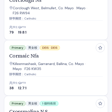
Corclough Ns
Corclough West, Belmullet, Co. Mayo · Mayo ·
F26 RW94
辦學團體：Catholic
學生
PTR
79
19.8:1
Cormaic Nfa
Primary
男女校
DEIS ·
DEIS
Cormaic Nfa
Killeennashask, Garranard, Ballina, Co. Mayo ·
Mayo · F26 KW35
辦學團體：Catholic
學生
PTR
38
12.7:1
Crossmolina N.S.
Primary
男女校
1 個特殊班
Crossmolina N.S.