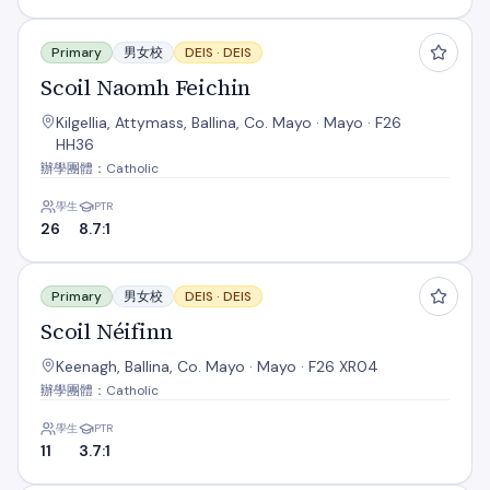
Scoil Naomh Feichin
Primary
男女校
DEIS ·
DEIS
Scoil Naomh Feichin
Kilgellia, Attymass, Ballina, Co. Mayo · Mayo · F26
HH36
辦學團體：Catholic
學生
PTR
26
8.7:1
Scoil Néifinn
Primary
男女校
DEIS ·
DEIS
Scoil Néifinn
Keenagh, Ballina, Co. Mayo · Mayo · F26 XR04
辦學團體：Catholic
學生
PTR
11
3.7:1