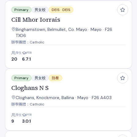
Cill Mhor Iorrais
Primary
男女校
DEIS ·
DEIS
Cill Mhor Iorrais
Binghamstown, Belmullet, Co. Mayo · Mayo · F26
TX06
辦學團體：Catholic
學生
PTR
20
6.7:1
Cloghans N S
Primary
男女校
熱餐
Cloghans N S
Cloghans, Knockmore, Ballina · Mayo · F26 A403
辦學團體：Catholic
學生
PTR
9
3.0:1
Cooneal N.S.