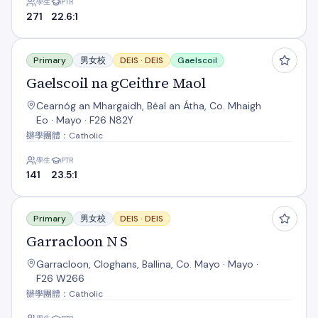
學生
PTR
271
22.6:1
Gaelscoil na gCeithre Maol
Primary
男女校
DEIS ·
DEIS
Gaelscoil
Gaelscoil na gCeithre Maol
Cearnóg an Mhargaidh, Béal an Átha, Co. Mhaigh
Eo · Mayo · F26 N82Y
辦學團體：Catholic
學生
PTR
141
23.5:1
Garracloon N S
Primary
男女校
DEIS ·
DEIS
Garracloon N S
Garracloon, Cloghans, Ballina, Co. Mayo · Mayo ·
F26 W266
辦學團體：Catholic