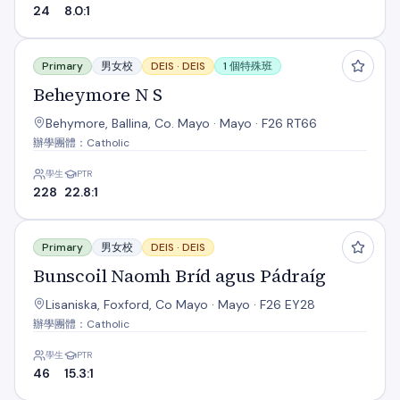
24
8.0:1
Beheymore N S
Primary
男女校
DEIS ·
DEIS
1 個特殊班
Beheymore N S
Behymore, Ballina, Co. Mayo · Mayo · F26 RT66
辦學團體：Catholic
學生
PTR
228
22.8:1
Bunscoil Naomh Bríd agus Pádraíg
Primary
男女校
DEIS ·
DEIS
Bunscoil Naomh Bríd agus Pádraíg
Lisaniska, Foxford, Co Mayo · Mayo · F26 EY28
辦學團體：Catholic
學生
PTR
46
15.3:1