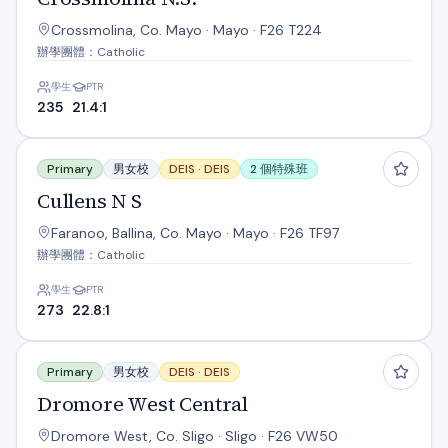
Crossmolina, Co. Mayo · Mayo · F26 T224
辦學團體：Catholic
學生
PTR
235
21.4:1
Cullens N S
Primary
男女校
DEIS ·
DEIS
2 個特殊班
Cullens N S
Faranoo, Ballina, Co. Mayo · Mayo · F26 TF97
辦學團體：Catholic
學生
PTR
273
22.8:1
Dromore West Central
Primary
男女校
DEIS ·
DEIS
Dromore West Central
Dromore West, Co. Sligo · Sligo · F26 VW50