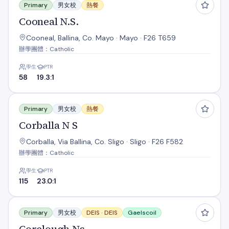
Primary
男女校
熱餐
Cooneal N.S.
Cooneal, Ballina, Co. Mayo · Mayo · F26 T659
辦學團體：Catholic
學生
PTR
58
19.3:1
Corballa N S
Primary
男女校
熱餐
Corballa N S
Corballa, Via Ballina, Co. Sligo · Sligo · F26 F582
辦學團體：Catholic
學生
PTR
115
23.0:1
Corclough Ns
Primary
男女校
DEIS ·
DEIS
Gaelscoil