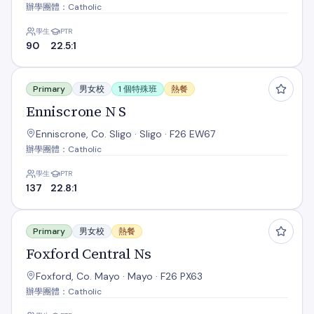
辦學團體：Catholic
學生
PTR
90
22.5:1
Enniscrone N S
Primary
男女校
1 個特殊班
熱餐
Enniscrone N S
Enniscrone, Co. Sligo · Sligo · F26 EW67
辦學團體：Catholic
學生
PTR
137
22.8:1
Foxford Central Ns
Primary
男女校
熱餐
Foxford Central Ns
Foxford, Co. Mayo · Mayo · F26 PX63
辦學團體：Catholic