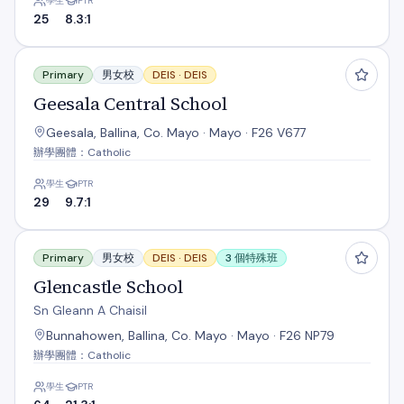
學生
PTR
25
8.3:1
Geesala Central School
Primary
男女校
DEIS ·
DEIS
Geesala Central School
Geesala, Ballina, Co. Mayo · Mayo · F26 V677
辦學團體：Catholic
學生
PTR
29
9.7:1
Glencastle School
Primary
男女校
DEIS ·
DEIS
3 個特殊班
Glencastle School
Sn Gleann A Chaisil
Bunnahowen, Ballina, Co. Mayo · Mayo · F26 NP79
辦學團體：Catholic
學生
PTR