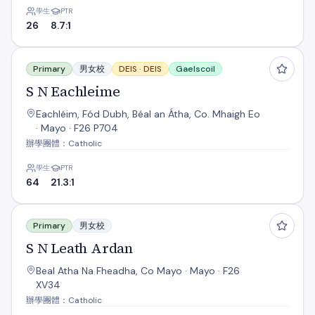
學生
PTR
26
8.7:1
S N Eachleime
Primary
男女校
DEIS ·
DEIS
Gaelscoil
S N Eachleime
Eachléim, Fód Dubh, Béal an Átha, Co. Mhaigh Eo
· Mayo · F26 P704
辦學團體：Catholic
學生
PTR
64
21.3:1
S N Leath Ardan
Primary
男女校
S N Leath Ardan
Beal Atha Na Fheadha, Co Mayo · Mayo · F26
XV34
辦學團體：Catholic