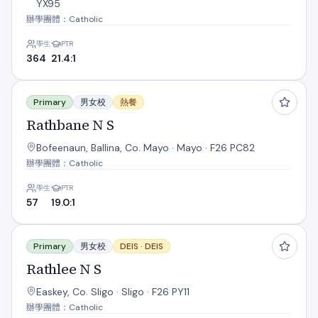
YX95
辦學團體：Catholic
學生
PTR
364
21.4:1
Rathbane N S
Primary
男女校
熱餐
Rathbane N S
Bofeenaun, Ballina, Co. Mayo · Mayo · F26 PC82
辦學團體：Catholic
學生
PTR
57
19.0:1
Rathlee N S
Primary
男女校
DEIS ·
DEIS
Rathlee N S
Easkey, Co. Sligo · Sligo · F26 PY11
辦學團體：Catholic