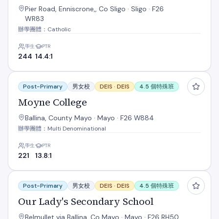
Pier Road, Enniscrone,, Co Sligo · Sligo · F26
WR83
辦學團體：Catholic
學生
PTR
244
14.4:1
Moyne College
Post-Primary
男女校
DEIS ·
DEIS
4.5 個特殊班
Moyne College
Ballina, County Mayo · Mayo · F26 W884
辦學團體：Multi Denominational
學生
PTR
221
13.8:1
Our Lady's Secondary School
Post-Primary
男女校
DEIS ·
DEIS
4.5 個特殊班
Our Lady's Secondary School
Belmullet via Ballina, Co Mayo · Mayo · F26 RH50