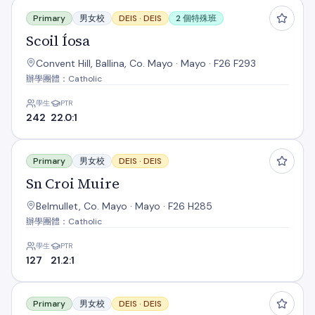
Scoil Íosa
Primary
男女校
DEIS ·
DEIS
2 個特殊班
Scoil Íosa
Convent Hill, Ballina, Co. Mayo · Mayo · F26 F293
辦學團體：Catholic
學生
PTR
242
22.0:1
Sn Croi Muire
Primary
男女校
DEIS ·
DEIS
Sn Croi Muire
Belmullet, Co. Mayo · Mayo · F26 H285
辦學團體：Catholic
學生
PTR
127
21.2:1
Sn Inbhear
Primary
男女校
DEIS ·
DEIS