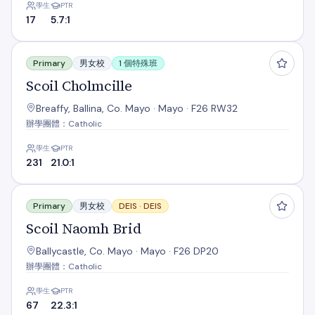
學生
PTR
17
5.7:1
Scoil Cholmcille
Primary
男女校
1 個特殊班
Scoil Cholmcille
Breaffy, Ballina, Co. Mayo · Mayo · F26 RW32
辦學團體：Catholic
學生
PTR
231
21.0:1
Scoil Naomh Brid
Primary
男女校
DEIS ·
DEIS
Scoil Naomh Brid
Ballycastle, Co. Mayo · Mayo · F26 DP20
辦學團體：Catholic
學生
PTR
67
22.3:1