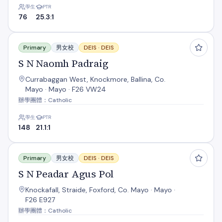
學生
PTR
76
25.3:1
S N Naomh Padraig
Primary
男女校
DEIS ·
DEIS
S N Naomh Padraig
Currabaggan West, Knockmore, Ballina, Co.
Mayo · Mayo · F26 VW24
辦學團體：Catholic
學生
PTR
148
21.1:1
S N Peadar Agus Pol
Primary
男女校
DEIS ·
DEIS
S N Peadar Agus Pol
Knockafall, Straide, Foxford, Co. Mayo · Mayo ·
F26 E927
辦學團體：Catholic