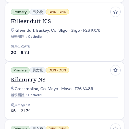
Killeenduff N S
Primary
男女校
DEIS ·
DEIS
Killeenduff N S
Killeenduff, Easkey, Co. Sligo · Sligo · F26 KX78
辦學團體：Catholic
學生
PTR
20
6.7:1
Kilmurry NS
Primary
男女校
DEIS ·
DEIS
Kilmurry NS
Crossmolina, Co. Mayo · Mayo · F26 V489
辦學團體：Catholic
學生
PTR
65
21.7:1
Knockanillo N S
Primary
男女校
DEIS ·
DEIS