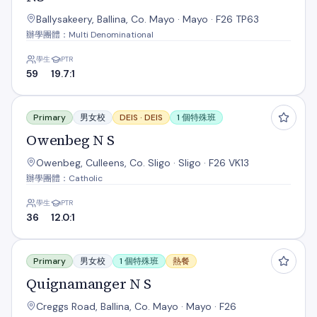
Ballysakeery, Ballina, Co. Mayo · Mayo · F26 TP63
辦學團體：Multi Denominational
學生
PTR
59
19.7:1
Owenbeg N S
Primary
男女校
DEIS ·
DEIS
1 個特殊班
Owenbeg N S
Owenbeg, Culleens, Co. Sligo · Sligo · F26 VK13
辦學團體：Catholic
學生
PTR
36
12.0:1
Quignamanger N S
Primary
男女校
1 個特殊班
熱餐
Quignamanger N S
Creggs Road, Ballina, Co. Mayo · Mayo · F26