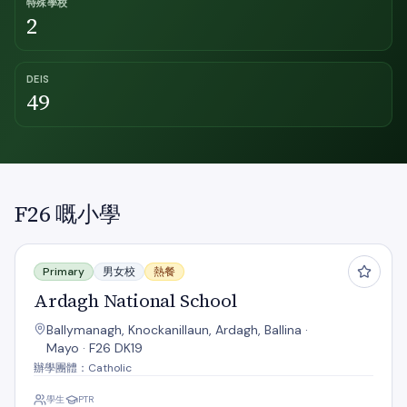
特殊學校
2
DEIS
49
F26 嘅小學
Ardagh National School
Primary
男女校
熱餐
Ardagh National School
Ballymanagh, Knockanillaun, Ardagh, Ballina ·
Mayo · F26 DK19
辦學團體：Catholic
學生
PTR