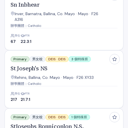
Sn Inbhear
Inver, Barnatra, Ballina, Co. Mayo · Mayo · F26
A316
辦學團體：Catholic
學生
PTR
67
22.3:1
St Joseph's NS
Primary
男女校
DEIS ·
DEIS
3 個特殊班
St Joseph's NS
Rehins, Ballina, Co. Mayo · Mayo · F26 XY33
辦學團體：Catholic
學生
PTR
217
21.7:1
StJosephs Bonniconlon N.S.
Primary
男女校
DEIS ·
DEIS
1 個特殊班
StJosephs Bonniconlon N.S.