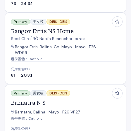
73
24.3:1
Bangor Erris NS Home
Primary
男女校
DEIS ·
DEIS
Bangor Erris NS Home
Scoil ChroÍ RÓ Naofa Beannchor Iorrais
Bangor Erris, Ballina, Co. Mayo · Mayo · F26
WD59
辦學團體：Catholic
學生
PTR
61
20.3:1
Barnatra N S
Primary
男女校
DEIS ·
DEIS
Barnatra N S
Barnatra, Ballina · Mayo · F26 VP27
辦學團體：Catholic
學生
PTR