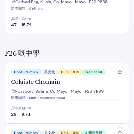
Carbad Beg, Killala, Co. Mayo · Mayo · F26 R838
辦學團體：Catholic
學生
PTR
47
15.7:1
F26 嘅中學
Colaiste Chomain
Post-Primary
男女校
DEIS ·
DEIS
Gaelscoil
Colaiste Chomain
Rossport, Ballina, Co Mayo · Mayo · F26 YR99
辦學團體：Multi Denominational
學生
PTR
29
9.7:1
Coláiste Iascaigh
Post-Primary
男女校
DEIS ·
DEIS
3 個特殊班