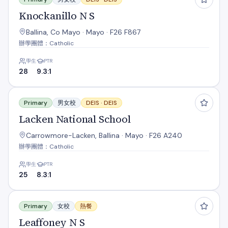
Knockanillo N S
Ballina, Co Mayo · Mayo · F26 F867
辦學團體：Catholic
學生
PTR
28
9.3:1
Lacken National School
Primary
男女校
DEIS ·
DEIS
Lacken National School
Carrowmore-Lacken, Ballina · Mayo · F26 A240
辦學團體：Catholic
學生
PTR
25
8.3:1
Leaffoney N S
Primary
女校
熱餐
Leaffoney N S