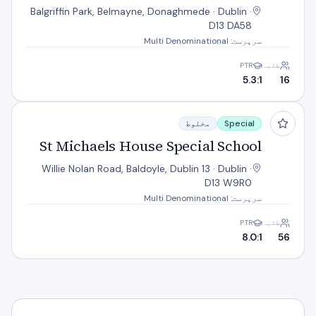
Balgriffin Park, Belmayne, Donaghmede · Dublin ·
D13 DA58
سرپرست: Multi Denominational
طلبہ
PTR
5.3:1
16
St Michaels House Special School
Special
مخلوط
St Michaels House Special School
Willie Nolan Road, Baldoyle, Dublin 13 · Dublin ·
D13 W9R0
سرپرست: Multi Denominational
طلبہ
PTR
8.0:1
56