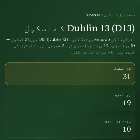
صفحۂ اول
اسکول
Dublin 13
Dublin 13 (D13) کے اسکول
آئرلینڈ کی Eircode روٹنگ کلید D13 (Dublin 13) میں 31 اسکول —
19 پرائمری، 10 پوسٹ پرائمری اور 2 خصوصی۔ پہلے اسکول کی
قسم، پھر نام سے ترتیب دی گئی۔
کُل اسکول
31
پرائمری
19
پوسٹ پرائمری
10