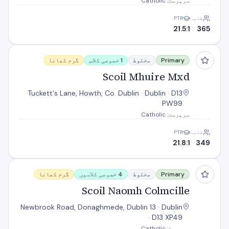
سرپرست: Catholic
طلبہ
PTR
21.5:1
365
Scoil Mhuire Mxd
Primary
مخلوط
1 خصوصی کلاس
گرم کھانا
Scoil Mhuire Mxd
Tuckett's Lane, Howth, Co. Dublin · Dublin · D13
PW99
سرپرست: Catholic
طلبہ
PTR
21.8:1
349
Scoil Naomh Colmcille
Primary
مخلوط
4 خصوصی کلاسیں
گرم کھانا
Scoil Naomh Colmcille
Newbrook Road, Donaghmede, Dublin 13 · Dublin
· D13 XP49
سرپرست: Catholic