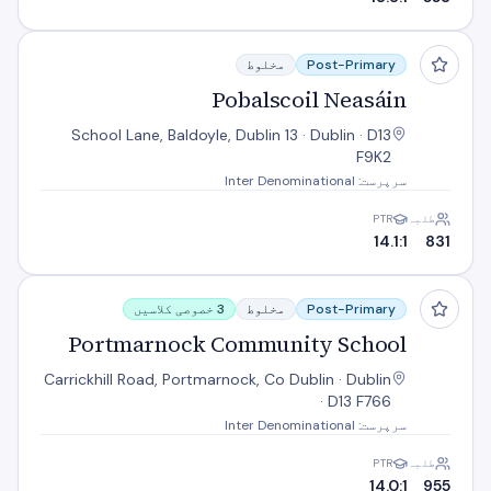
Pobalscoil Neasáin
Post-Primary
مخلوط
Pobalscoil Neasáin
School Lane, Baldoyle, Dublin 13 · Dublin · D13
F9K2
سرپرست: Inter Denominational
طلبہ
PTR
14.1:1
831
Portmarnock Community School
Post-Primary
مخلوط
3 خصوصی کلاسیں
Portmarnock Community School
Carrickhill Road, Portmarnock, Co Dublin · Dublin
· D13 F766
سرپرست: Inter Denominational
طلبہ
PTR
14.0:1
955