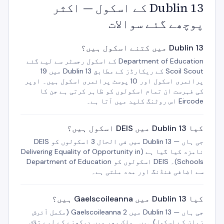
Dublin 13 کے اسکول — اکثر
پوچھے گئے سوالات
Dublin 13 میں کتنے اسکول ہیں؟
Department of Education کے اسکول رجسٹر سے لیے گئے
Scoil Scout کے ریکارڈز کے مطابق Dublin 13 میں 19
پرائمری اسکول اور 10 پوسٹ پرائمری اسکول ہیں۔ اوپر
کی فہرست ان تمام اسکولوں کو ظاہر کرتی ہے جن کا
Eircode اس روٹنگ کلید میں آتا ہے۔
کیا Dublin 13 میں DEIS اسکول ہیں؟
جی ہاں — Dublin 13 میں فی الحال 3 اسکولوں کو DEIS
نامزد کیا گیا ہے (Delivering Equality of Opportunity in
Schools)۔ DEIS اسکولوں کو Department of Education
سے اضافی فنڈنگ اور مدد ملتی ہے۔
کیا Dublin 13 میں Gaelscoileanna ہیں؟
جی ہاں — Dublin 13 میں 2 Gaelscoileanna (مکمل آئرش
زبان کے اسکول) ہیں۔ ملک بھر میں دیکھنے کے لیے تلاش