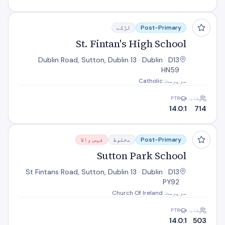
St. Fintan's High School
Post-Primary
لڑکے
St. Fintan's High School
Dublin Road, Sutton, Dublin 13 · Dublin · D13
HN59
سرپرست: Catholic
طلبہ
PTR
14.0:1
714
Sutton Park School
Post-Primary
مخلوط
فیس والا
Sutton Park School
St Fintans Road, Sutton, Dublin 13 · Dublin · D13
PY92
سرپرست: Church Of Ireland
طلبہ
PTR
14.0:1
503