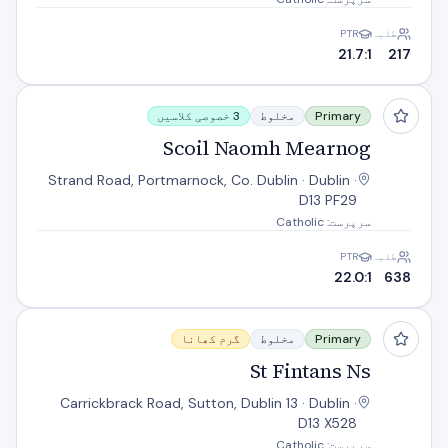
طلبہ
PTR
21.7:1
217
Scoil Naomh Mearnog
Primary
مخلوط
3 خصوصی کلاسیں
Scoil Naomh Mearnog
Strand Road, Portmarnock, Co. Dublin · Dublin ·
D13 PF29
سرپرست: Catholic
طلبہ
PTR
22.0:1
638
St Fintans Ns
Primary
مخلوط
گرم کھانا
St Fintans Ns
Carrickbrack Road, Sutton, Dublin 13 · Dublin ·
D13 X528
سرپرست: Catholic