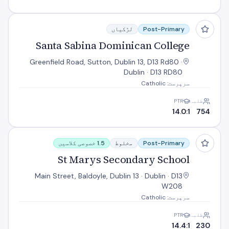
Santa Sabina Dominican College
Post-Primary
لڑکیاں
Santa Sabina Dominican College
Greenfield Road, Sutton, Dublin 13, D13 Rd80 ·
Dublin · D13 RD80
سرپرست: Catholic
طلبہ
PTR
14.0:1
754
St Marys Secondary School
Post-Primary
مخلوط
1.5 خصوصی کلاسیں
St Marys Secondary School
Main Street, Baldoyle, Dublin 13 · Dublin · D13
W208
سرپرست: Catholic
طلبہ
PTR
14.4:1
230