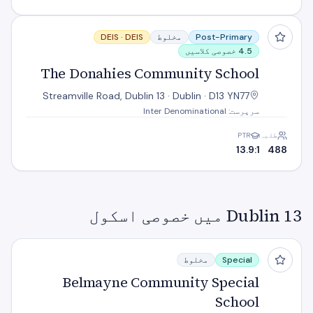
The Donahies Community School
Post-Primary
مخلوط
DEIS
DEIS ·
4.5 خصوصی کلاسیں
The Donahies Community School
Streamville Road, Dublin 13 · Dublin · D13 YN77
سرپرست: Inter Denominational
طلبہ
PTR
13.9:1
488
Dublin 13 میں خصوصی اسکول
Belmayne Community Special School
Special
مخلوط
Belmayne Community Special
School