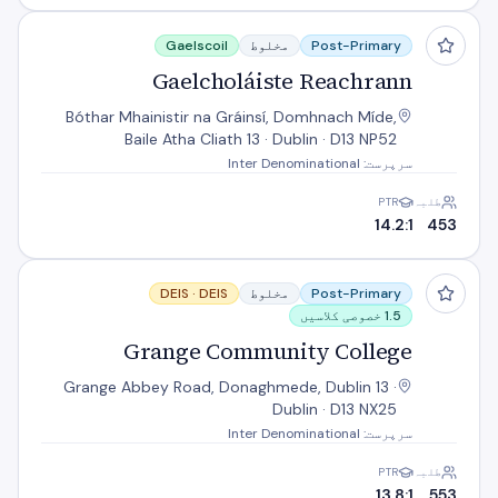
Gaelcholáiste Reachrann
Post-Primary
مخلوط
Gaelscoil
Gaelcholáiste Reachrann
Bóthar Mhainistir na Gráinsí, Domhnach Míde,
Baile Atha Cliath 13 · Dublin · D13 NP52
سرپرست: Inter Denominational
طلبہ
PTR
14.2:1
453
Grange Community College
Post-Primary
مخلوط
DEIS
DEIS ·
1.5 خصوصی کلاسیں
Grange Community College
Grange Abbey Road, Donaghmede, Dublin 13 ·
Dublin · D13 NX25
سرپرست: Inter Denominational
طلبہ
PTR
13.8:1
553