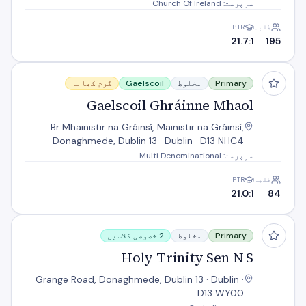
سرپرست: Church Of Ireland
طلبہ
PTR
21.7:1
195
Gaelscoil Ghráinne Mhaol
Primary
مخلوط
Gaelscoil
گرم کھانا
Gaelscoil Ghráinne Mhaol
Br Mhainistir na Gráinsí, Mainistir na Gráinsí,
Donaghmede, Dublin 13 · Dublin · D13 NHC4
سرپرست: Multi Denominational
طلبہ
PTR
21.0:1
84
Holy Trinity Sen N S
Primary
مخلوط
2 خصوصی کلاسیں
Holy Trinity Sen N S
Grange Road, Donaghmede, Dublin 13 · Dublin ·
D13 WY00