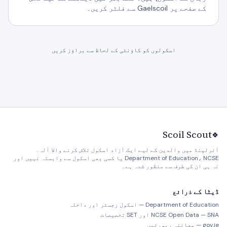
کے صفحے پر Gaelscoil سے فلٹر کریں۔
اسکولوں کو کاؤنٹی کے لحاظ سے براؤز کریں
Scoil Scout
🍀
آئرلینڈ میں والدین کے لیے ایک آزاد اسکول تلاش کرنے والا آلہ۔
Department of Education، NCSE یا کسی بھی اسکول سے وابستہ نہیں اور
نہ ہی ان کی طرف سے منظور شدہ ہے۔
ڈیٹا کے ذرائع
Department of Education — اسکول رجسٹر اور داخلہ
NCSE Open Data — SNA اور SET تخصیصات
gov.ie — معائنہ رپورٹیں