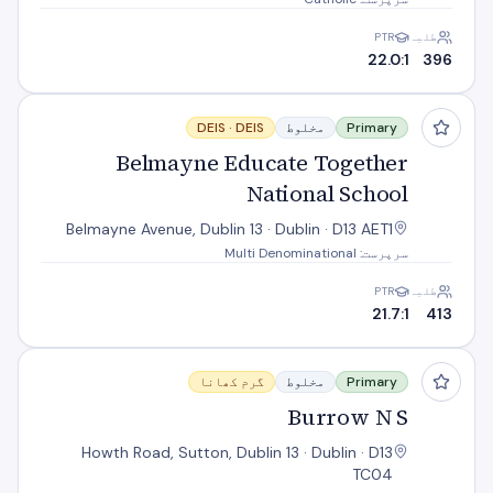
طلبہ
PTR
22.0:1
396
Belmayne Educate Together National School
Primary
مخلوط
DEIS
DEIS ·
Belmayne Educate Together
National School
Belmayne Avenue, Dublin 13 · Dublin · D13 AET1
سرپرست: Multi Denominational
طلبہ
PTR
21.7:1
413
Burrow N S
Primary
مخلوط
گرم کھانا
Burrow N S
Howth Road, Sutton, Dublin 13 · Dublin · D13
TC04