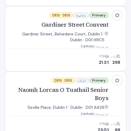
Gardiner Street Convent
Primary
مخلوط
DEIS
DEIS ·
Gardiner Street Convent
Gardiner Street, Belvedere Court, Dublin 1 ·
Dublin · D01 H9C5
سرپرست: Catholic
طلبہ
PTR
21.3:1
298
Naomh Lorcan O Tuathail Senior Boys
Primary
لڑکے
DEIS
DEIS ·
Naomh Lorcan O Tuathail Senior
Boys
Seville Place, Dublin 1 · Dublin · D01 A439
سرپرست: Catholic
طلبہ
PTR
23.0:1
69