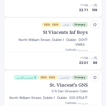
طلبہ
PTR
22.7:1
159
St Vincents Inf Boys
Primary
لڑکے
DEIS
DEIS ·
St Vincents Inf Boys
North William Street, Dublin 1 · Dublin · D01
VW63
سرپرست: Catholic
طلبہ
PTR
22.0:1
88
St. Vincent's GNS
Primary
لڑکیاں
DEIS
DEIS ·
2 خصوصی کلاسیں
St. Vincent's GNS
S N San Vinseann Cailin
North William Street, Dublin 1 · Dublin · D01 XT04
سرپرست: Catholic