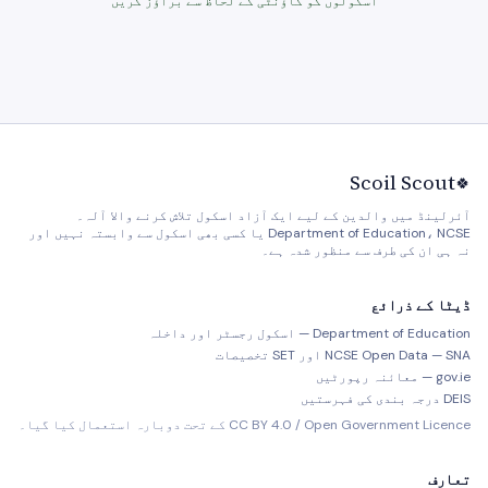
اسکولوں کو کاؤنٹی کے لحاظ سے براؤز کریں
Scoil Scout
🍀
آئرلینڈ میں والدین کے لیے ایک آزاد اسکول تلاش کرنے والا آلہ۔
Department of Education، NCSE یا کسی بھی اسکول سے وابستہ نہیں اور
نہ ہی ان کی طرف سے منظور شدہ ہے۔
ڈیٹا کے ذرائع
Department of Education — اسکول رجسٹر اور داخلہ
NCSE Open Data — SNA اور SET تخصیصات
gov.ie — معائنہ رپورٹیں
DEIS درجہ بندی کی فہرستیں
CC BY 4.0 / Open Government Licence کے تحت دوبارہ استعمال کیا گیا۔
تعارف