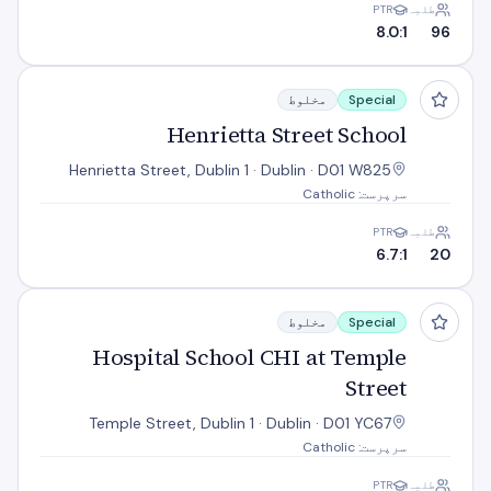
طلبہ
PTR
8.0:1
96
Henrietta Street School
Special
مخلوط
Henrietta Street School
Henrietta Street, Dublin 1 · Dublin · D01 W825
سرپرست: Catholic
طلبہ
PTR
6.7:1
20
Hospital School CHI at Temple Street
Special
مخلوط
Hospital School CHI at Temple
Street
Temple Street, Dublin 1 · Dublin · D01 YC67
سرپرست: Catholic
طلبہ
PTR