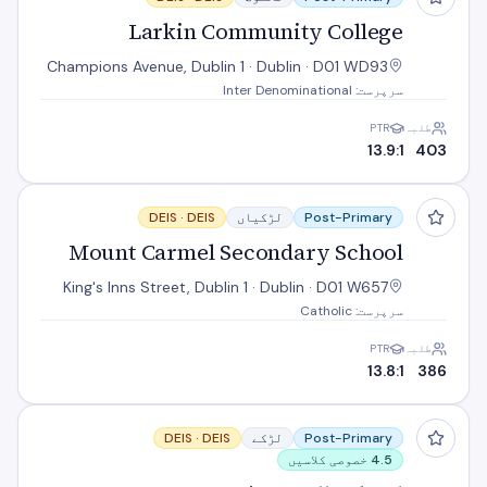
Larkin Community College
Champions Avenue, Dublin 1 · Dublin · D01 WD93
سرپرست: Inter Denominational
طلبہ
PTR
13.9:1
403
Mount Carmel Secondary School
Post-Primary
لڑکیاں
DEIS
DEIS ·
Mount Carmel Secondary School
King's Inns Street, Dublin 1 · Dublin · D01 W657
سرپرست: Catholic
طلبہ
PTR
13.8:1
386
O'Connell School
Post-Primary
لڑکے
DEIS
DEIS ·
4.5 خصوصی کلاسیں