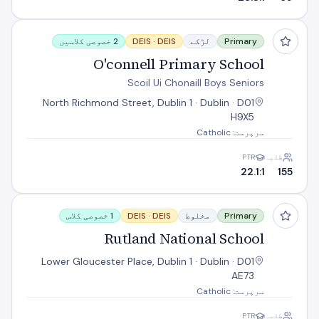
O'connell Primary School
Primary
لڑکے
DEIS
DEIS ·
2 خصوصی کلاسیں
O'connell Primary School
Scoil Ui Chonaill Boys Seniors
North Richmond Street, Dublin 1 · Dublin · D01
H9X5
سرپرست: Catholic
طلبہ
PTR
22.1:1
155
Rutland National School
Primary
مخلوط
DEIS
DEIS ·
1 خصوصی کلاس
Rutland National School
Lower Gloucester Place, Dublin 1 · Dublin · D01
AE73
سرپرست: Catholic
طلبہ
PTR