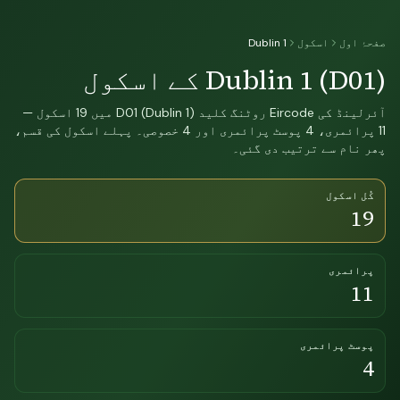
صفحۂ اول
اسکول
Dublin 1
Dublin 1 (D01) کے اسکول
آئرلینڈ کی Eircode روٹنگ کلید D01 (Dublin 1) میں 19 اسکول —
11 پرائمری، 4 پوسٹ پرائمری اور 4 خصوصی۔ پہلے اسکول کی قسم،
پھر نام سے ترتیب دی گئی۔
کُل اسکول
19
پرائمری
11
پوسٹ پرائمری
4