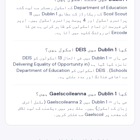
Department of Education کے اسکول رجسٹر سے لیے گئے
Scoil Scout کے ریکارڈز کے مطابق Dublin 1 میں 11
پرائمری اسکول اور 4 پوسٹ پرائمری اسکول ہیں۔ اوپر
کی فہرست ان تمام اسکولوں کو ظاہر کرتی ہے جن کا
Eircode اس روٹنگ کلید میں آتا ہے۔
کیا Dublin 1 میں DEIS اسکول ہیں؟
جی ہاں — Dublin 1 میں فی الحال 13 اسکولوں کو DEIS
نامزد کیا گیا ہے (Delivering Equality of Opportunity in
Schools)۔ DEIS اسکولوں کو Department of Education
سے اضافی فنڈنگ اور مدد ملتی ہے۔
کیا Dublin 1 میں Gaelscoileanna ہیں؟
جی ہاں — Dublin 1 میں 2 Gaelscoileanna (مکمل آئرش
زبان کے اسکول) ہیں۔ ملک بھر میں دیکھنے کے لیے تلاش
کے صفحے پر Gaelscoil سے فلٹر کریں۔