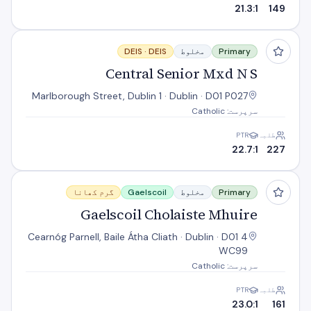
21.3:1
149
Central Senior Mxd N S
Primary
مخلوط
DEIS
DEIS ·
Central Senior Mxd N S
Marlborough Street, Dublin 1 · Dublin · D01 P027
سرپرست: Catholic
طلبہ
PTR
22.7:1
227
Gaelscoil Cholaiste Mhuire
Primary
مخلوط
Gaelscoil
گرم کھانا
Gaelscoil Cholaiste Mhuire
4 Cearnóg Parnell, Baile Átha Cliath · Dublin · D01
WC99
سرپرست: Catholic
طلبہ
PTR
23.0:1
161