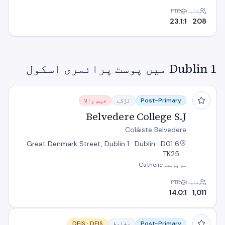
طلبہ
PTR
23.1:1
208
Dublin 1 میں پوسٹ پرائمری اسکول
Belvedere College S.J
Post-Primary
لڑکے
فیس والا
Belvedere College S.J
Coláiste Belvedere
6 Great Denmark Street, Dublin 1 · Dublin · D01
TK25
سرپرست: Catholic
طلبہ
PTR
14.0:1
1,011
Larkin Community College
Post-Primary
مخلوط
DEIS
DEIS ·