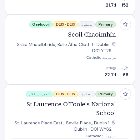
21.7:1
152
Scoil Chaoimhin
Primary
مخلوط
DEIS
DEIS ·
Gaelscoil
Scoil Chaoimhin
Sráid Mhaoilbhríde, Baile Átha Cliath 1 · Dublin ·
D01 YT29
سرپرست: Catholic
طلبہ
PTR
22.7:1
68
St Laurence O'Toole's National School
Primary
مخلوط
DEIS
DEIS ·
1 خصوصی کلاس
St Laurence O'Toole's National
School
St. Laurence Place East,, Seville Place,, Dublin 1 ·
Dublin · D01 WY82
سرپرست: Catholic