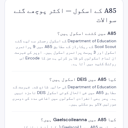
A85 کے اسکول — اکثر پوچھے گئے
سوالات
A85 میں کتنے اسکول ہیں؟
Department of Education کے اسکول رجسٹر سے لیے گئے
Scoil Scout کے ریکارڈز کے مطابق A85 میں 9 پرائمری
اسکول اور 3 پوسٹ پرائمری اسکول ہیں۔ اوپر کی فہرست
ان تمام اسکولوں کو ظاہر کرتی ہے جن کا Eircode اس
روٹنگ کلید میں آتا ہے۔
کیا A85 میں DEIS اسکول ہیں؟
Department of Education کی حالیہ شائع شدہ فہرست کے
مطابق A85 میں فی الحال کوئی اسکول DEIS نامزد نہیں
ہے۔ پھر بھی انفرادی اسکولوں میں اضافی مدد کی دوسری
صورتیں لاگو ہو سکتی ہیں۔
کیا A85 میں Gaelscoileanna ہیں؟
جی ہاں — A85 میں 1 Gaelscoil (مکمل آئرش زبان کا