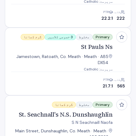
سرپرست: Catholic
طلبہ
PTR
22.2:1
222
St Pauls Ns
Primary
مخلوط
3 خصوصی کلاسیں
گرم کھانا
St Pauls Ns
Jamestown, Ratoath, Co. Meath · Meath · A85
DX54
سرپرست: Catholic
طلبہ
PTR
21.7:1
565
St. Seachnall's N.S. Dunshaughlin
Primary
مخلوط
گرم کھانا
St. Seachnall's N.S. Dunshaughlin
S N Seachnaill Naofa
Main Street, Dunshaughlin, Co. Meath · Meath ·