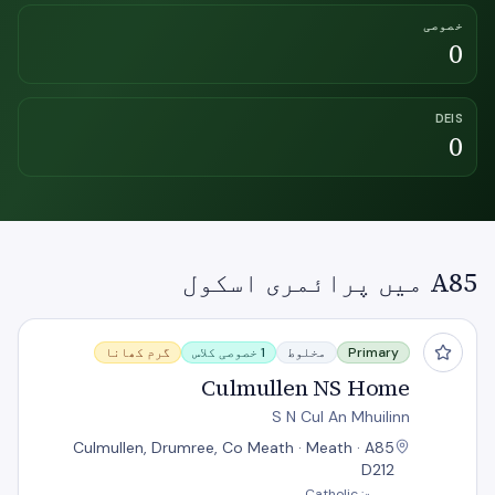
خصوصی
0
DEIS
0
A85 میں پرائمری اسکول
Culmullen NS Home
Primary
مخلوط
1 خصوصی کلاس
گرم کھانا
Culmullen NS Home
S N Cul An Mhuilinn
Culmullen, Drumree, Co Meath · Meath · A85
D212
سرپرست: Catholic