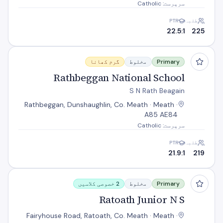
سرپرست: Catholic
طلبہ
PTR
22.5:1
225
Rathbeggan National School
Primary
مخلوط
گرم کھانا
Rathbeggan National School
S N Rath Beagain
Rathbeggan, Dunshaughlin, Co. Meath · Meath ·
A85 AE84
سرپرست: Catholic
طلبہ
PTR
21.9:1
219
Ratoath Junior N S
Primary
مخلوط
2 خصوصی کلاسیں
Ratoath Junior N S
Fairyhouse Road, Ratoath, Co. Meath · Meath ·