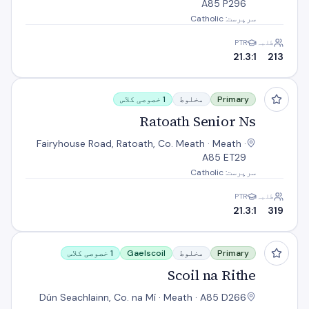
A85 P296
سرپرست: Catholic
طلبہ
PTR
21.3:1
213
Ratoath Senior Ns
Primary
مخلوط
1 خصوصی کلاس
Ratoath Senior Ns
Fairyhouse Road, Ratoath, Co. Meath · Meath ·
A85 ET29
سرپرست: Catholic
طلبہ
PTR
21.3:1
319
Scoil na Rithe
Primary
مخلوط
Gaelscoil
1 خصوصی کلاس
Scoil na Rithe
Dún Seachlainn, Co. na Mí · Meath · A85 D266