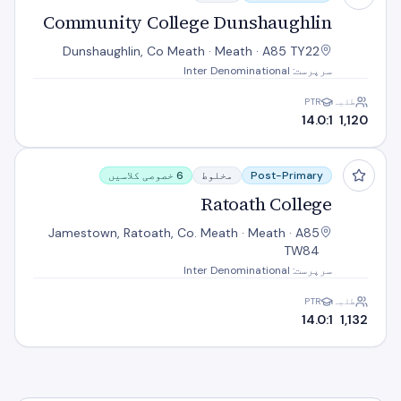
Community College Dunshaughlin
Dunshaughlin, Co Meath · Meath · A85 TY22
سرپرست: Inter Denominational
طلبہ
PTR
14.0:1
1,120
Ratoath College
Post-Primary
مخلوط
6 خصوصی کلاسیں
Ratoath College
Jamestown, Ratoath, Co. Meath · Meath · A85
TW84
سرپرست: Inter Denominational
طلبہ
PTR
14.0:1
1,132