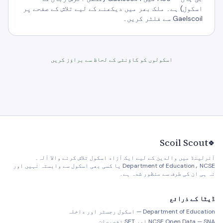
اسکول) ہے۔ ملک بھر میں دیکھنے کے لیے تلاش کے صفحے پر
Gaelscoil سے فلٹر کریں۔
اسکولوں کو کاؤنٹی کے لحاظ سے براؤز کریں
Scoil Scout
🍀
آئرلینڈ میں والدین کے لیے ایک آزاد اسکول تلاش کرنے والا آلہ۔
Department of Education، NCSE یا کسی بھی اسکول سے وابستہ نہیں اور
نہ ہی ان کی طرف سے منظور شدہ ہے۔
ڈیٹا کے ذرائع
Department of Education — اسکول رجسٹر اور داخلہ
NCSE Open Data — SNA اور SET تخصیصات