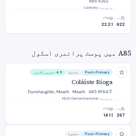
A85 R262
سرپرست: Catholic
طلبہ
PTR
22.2:1
622
A85 میں پوسٹ پرائمری اسکول
Coláiste Rioga
Post-Primary
مخلوط
4.5 خصوصی کلاسیں
Coláiste Rioga
Dunshaughlin, Meath · Meath · A85 KF64
سرپرست: Multi Denominational
طلبہ
PTR
14.1:1
267
Community College Dunshaughlin
Post-Primary
مخلوط