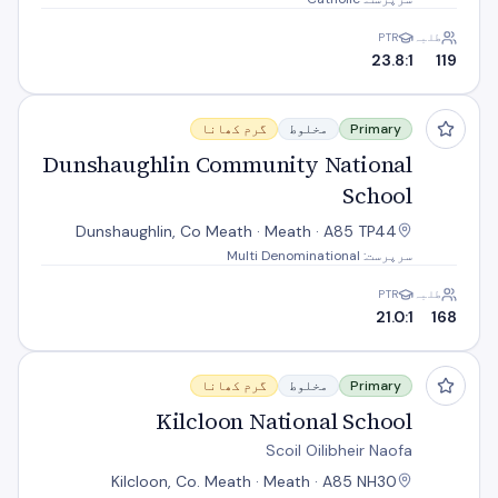
طلبہ
PTR
23.8:1
119
Dunshaughlin Community National School
Primary
مخلوط
گرم کھانا
Dunshaughlin Community National
School
Dunshaughlin, Co Meath · Meath · A85 TP44
سرپرست: Multi Denominational
طلبہ
PTR
21.0:1
168
Kilcloon National School
Primary
مخلوط
گرم کھانا
Kilcloon National School
Scoil Oilibheir Naofa
Kilcloon, Co. Meath · Meath · A85 NH30