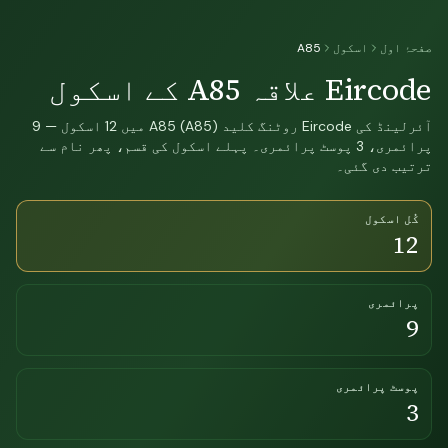
صفحۂ اول
اسکول
A85
Eircode علاقہ A85 کے اسکول
آئرلینڈ کی Eircode روٹنگ کلید A85 (A85) میں 12 اسکول — 9
پرائمری، 3 پوسٹ پرائمری۔ پہلے اسکول کی قسم، پھر نام سے
ترتیب دی گئی۔
کُل اسکول
12
پرائمری
9
پوسٹ پرائمری
3