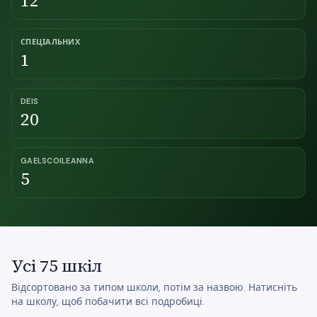
12
СПЕЦІАЛЬНИХ
1
DEIS
20
GAELSCOILEANNA
5
Усі 75 шкіл
Відсортовано за типом школи, потім за назвою. Натисніть
на школу, щоб побачити всі подробиці.