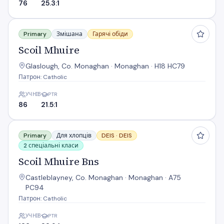
76
25.3:1
Scoil Mhuire
Primary
Змішана
Гарячі обіди
Scoil Mhuire
Glaslough, Co. Monaghan · Monaghan · H18 HC79
Патрон: Catholic
УЧНІВ
PTR
86
21.5:1
Scoil Mhuire Bns
Primary
Для хлопців
DEIS ·
DEIS
2 спеціальні класи
Scoil Mhuire Bns
Castleblayney, Co. Monaghan · Monaghan · A75
PC94
Патрон: Catholic
УЧНІВ
PTR