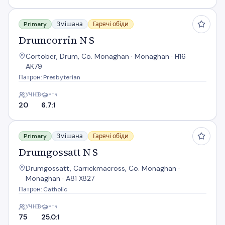
Drumcorrin N S
Primary
Змішана
Гарячі обіди
Drumcorrin N S
Cortober, Drum, Co. Monaghan · Monaghan · H16
AK79
Патрон: Presbyterian
УЧНІВ
PTR
20
6.7:1
Drumgossatt N S
Primary
Змішана
Гарячі обіди
Drumgossatt N S
Drumgossatt, Carrickmacross, Co. Monaghan ·
Monaghan · A81 X827
Патрон: Catholic
УЧНІВ
PTR
75
25.0:1