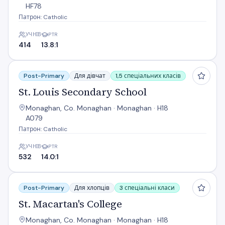
HF78
Патрон: Catholic
УЧНІВ
PTR
414
13.8:1
St. Louis Secondary School
Post-Primary
Для дівчат
1,5 спеціальних класів
St. Louis Secondary School
Monaghan, Co. Monaghan · Monaghan · H18
A079
Патрон: Catholic
УЧНІВ
PTR
532
14.0:1
St. Macartan's College
Post-Primary
Для хлопців
3 спеціальні класи
St. Macartan's College
Monaghan, Co. Monaghan · Monaghan · H18