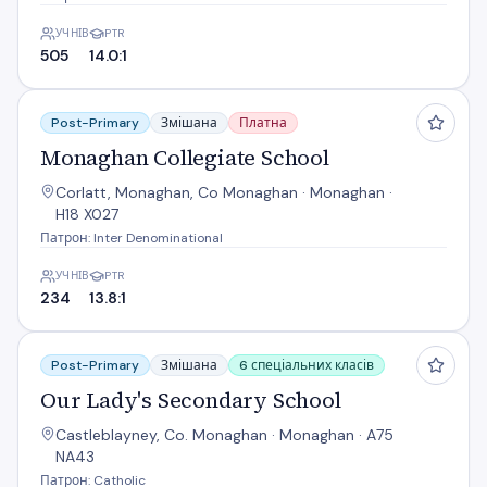
УЧНІВ
PTR
505
14.0:1
Monaghan Collegiate School
Post-Primary
Змішана
Платна
Monaghan Collegiate School
Corlatt, Monaghan, Co Monaghan · Monaghan ·
H18 X027
Патрон: Inter Denominational
УЧНІВ
PTR
234
13.8:1
Our Lady's Secondary School
Post-Primary
Змішана
6 спеціальних класів
Our Lady's Secondary School
Castleblayney, Co. Monaghan · Monaghan · A75
NA43
Патрон: Catholic