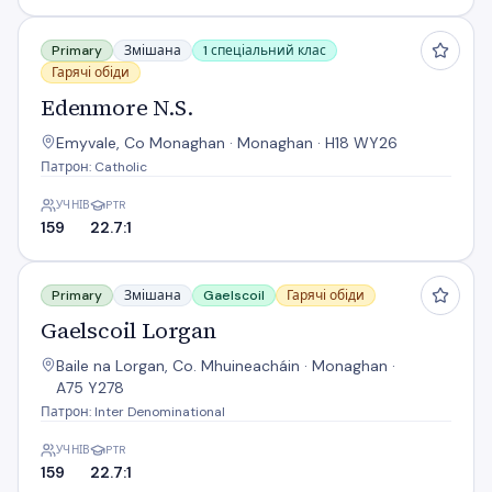
Edenmore N.S.
Primary
Змішана
1 спеціальний клас
Гарячі обіди
Edenmore N.S.
Emyvale, Co Monaghan · Monaghan · H18 WY26
Патрон: Catholic
УЧНІВ
PTR
159
22.7:1
Gaelscoil Lorgan
Primary
Змішана
Gaelscoil
Гарячі обіди
Gaelscoil Lorgan
Baile na Lorgan, Co. Mhuineacháin · Monaghan ·
A75 Y278
Патрон: Inter Denominational
УЧНІВ
PTR
159
22.7:1