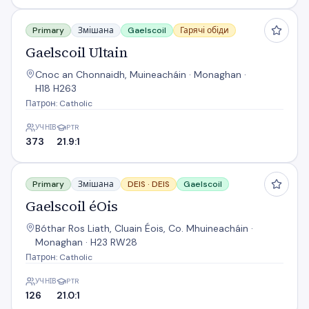
Gaelscoil Ultain
Primary
Змішана
Gaelscoil
Гарячі обіди
Gaelscoil Ultain
Cnoc an Chonnaidh, Muineacháin · Monaghan ·
H18 H263
Патрон: Catholic
УЧНІВ
PTR
373
21.9:1
Gaelscoil éOis
Primary
Змішана
DEIS ·
DEIS
Gaelscoil
Gaelscoil éOis
Bóthar Ros Liath, Cluain Éois, Co. Mhuineacháin ·
Monaghan · H23 RW28
Патрон: Catholic
УЧНІВ
PTR
126
21.0:1