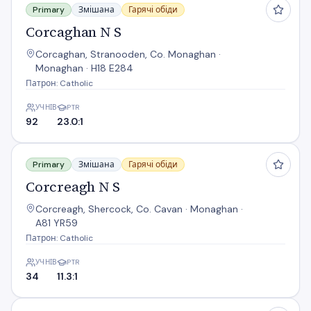
Primary
Змішана
Гарячі обіди
Corcaghan N S
Corcaghan, Stranooden, Co. Monaghan ·
Monaghan · H18 E284
Патрон: Catholic
УЧНІВ
PTR
92
23.0:1
Corcreagh N S
Primary
Змішана
Гарячі обіди
Corcreagh N S
Corcreagh, Shercock, Co. Cavan · Monaghan ·
A81 YR59
Патрон: Catholic
УЧНІВ
PTR
34
11.3:1
Corr A Chrainn National School