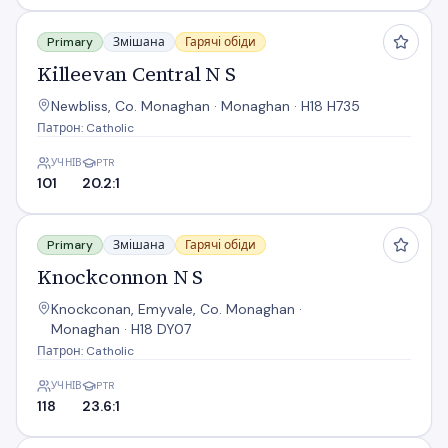
Killeevan Central N S
Primary
Змішана
Гарячі обіди
Killeevan Central N S
Newbliss, Co. Monaghan · Monaghan · H18 H735
Патрон: Catholic
УЧНІВ
PTR
101
20.2:1
Knockconnon N S
Primary
Змішана
Гарячі обіди
Knockconnon N S
Knockconan, Emyvale, Co. Monaghan ·
Monaghan · H18 DY07
Патрон: Catholic
УЧНІВ
PTR
118
23.6:1
Latnamard N S