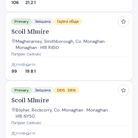
106
21.2:1
Scoil Mhuire
Primary
Змішана
Гарячі обіди
Scoil Mhuire
Magherarney, Smithborough, Co. Monaghan ·
Monaghan · H18 RX50
Патрон: Catholic
УЧНІВ
PTR
99
19.8:1
Scoil Mhuire
Primary
Змішана
DEIS ·
DEIS
Scoil Mhuire
Boyher, Rockcorry, Co. Monaghan · Monaghan ·
H18 NY50
Патрон: Catholic
УЧНІВ
PTR