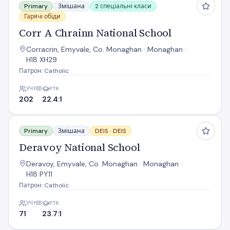
Primary
Змішана
2 спеціальні класи
Гарячі обіди
Corr A Chrainn National School
Corracrin, Emyvale, Co. Monaghan · Monaghan ·
H18 XH29
Патрон: Catholic
УЧНІВ
PTR
202
22.4:1
Deravoy National School
Primary
Змішана
DEIS ·
DEIS
Deravoy National School
Deravoy, Emyvale, Co. Monaghan · Monaghan ·
H18 PY11
Патрон: Catholic
УЧНІВ
PTR
71
23.7:1