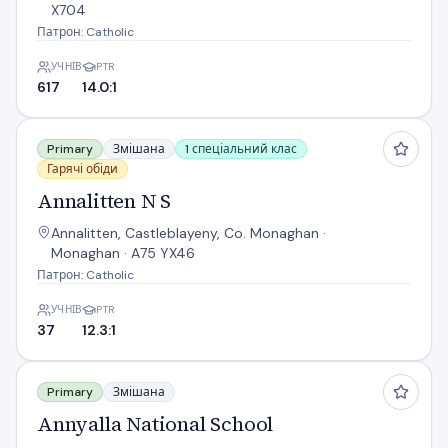
X704
Патрон: Catholic
УЧНІВ
PTR
617
14.0:1
Annalitten N S
Primary
Змішана
1 спеціальний клас
Гарячі обіди
Annalitten N S
Annalitten, Castleblayeny, Co. Monaghan ·
Monaghan · A75 YX46
Патрон: Catholic
УЧНІВ
PTR
37
12.3:1
Annyalla National School
Primary
Змішана
Annyalla National School