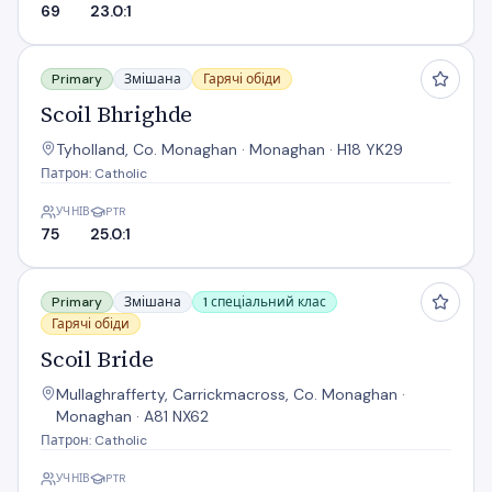
69
23.0:1
Scoil Bhrighde
Primary
Змішана
Гарячі обіди
Scoil Bhrighde
Tyholland, Co. Monaghan · Monaghan · H18 YK29
Патрон: Catholic
УЧНІВ
PTR
75
25.0:1
Scoil Bride
Primary
Змішана
1 спеціальний клас
Гарячі обіди
Scoil Bride
Mullaghrafferty, Carrickmacross, Co. Monaghan ·
Monaghan · A81 NX62
Патрон: Catholic
УЧНІВ
PTR