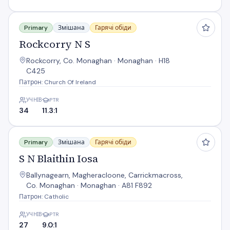
Rockcorry N S
Primary
Змішана
Гарячі обіди
Rockcorry N S
Rockcorry, Co. Monaghan · Monaghan · H18
C425
Патрон: Church Of Ireland
УЧНІВ
PTR
34
11.3:1
S N Blaithin Iosa
Primary
Змішана
Гарячі обіди
S N Blaithin Iosa
Ballynagearn, Magheracloone, Carrickmacross,
Co. Monaghan · Monaghan · A81 F892
Патрон: Catholic
УЧНІВ
PTR
27
9.0:1