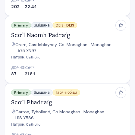
УЧНІВ
PTR
202
22.4:1
Scoil Naomh Padraig
Primary
Змішана
DEIS ·
DEIS
Scoil Naomh Padraig
Oram, Castleblayney, Co. Monaghan · Monaghan
· A75 XN97
Патрон: Catholic
УЧНІВ
PTR
87
21.8:1
Scoil Phadraig
Primary
Змішана
Гарячі обіди
Scoil Phadraig
Garron, Tyholland, Co Monaghan · Monaghan ·
H18 Y586
Патрон: Catholic
УЧНІВ
PTR