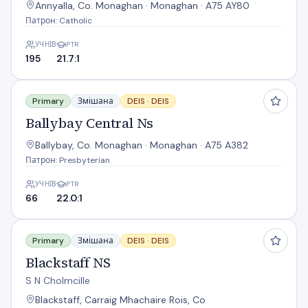
Annyalla, Co. Monaghan · Monaghan · A75 AY80
Патрон: Catholic
УЧНІВ
PTR
195
21.7:1
Ballybay Central Ns
Primary
Змішана
DEIS ·
DEIS
Ballybay Central Ns
Ballybay, Co. Monaghan · Monaghan · A75 A382
Патрон: Presbyterian
УЧНІВ
PTR
66
22.0:1
Blackstaff NS
Primary
Змішана
DEIS ·
DEIS
Blackstaff NS
S N Cholmcille
Blackstaff, Carraig Mhachaire Rois, Co