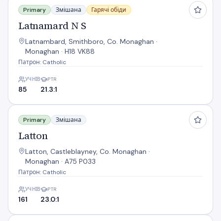
Primary
Змішана
Гарячі обіди
Latnamard N S
Latnambard, Smithboro, Co. Monaghan ·
Monaghan · H18 VK88
Патрон: Catholic
УЧНІВ
PTR
85
21.3:1
Latton
Primary
Змішана
Latton
Latton, Castleblayney, Co. Monaghan ·
Monaghan · A75 P033
Патрон: Catholic
УЧНІВ
PTR
161
23.0:1
Lisdoonan N S