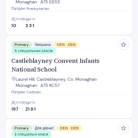
Monaghan · A75 E653
Патрон: Presbyterian
УЧНІВ
PTR
10
3.3:1
Castleblayney Convent Infants National School
Primary
Змішана
DEIS ·
DEIS
5 спеціальних класів
Castleblayney Convent Infants
National School
Laurel Hill, Castleblayney, Co. Monaghan ·
Monaghan · A75 KC57
Патрон: Catholic
УЧНІВ
PTR
197
21.9:1
Castleblayney Convent National School
Primary
Для дівчат
DEIS ·
DEIS
2 спеціальні класи