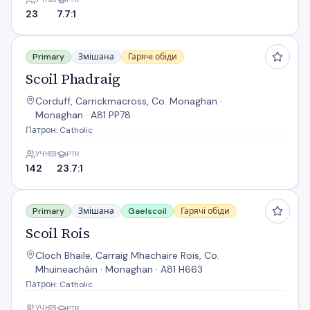
23
7.7:1
Scoil Phadraig
Primary
Змішана
Гарячі обіди
Scoil Phadraig
Corduff, Carrickmacross, Co. Monaghan ·
Monaghan · A81 PP78
Патрон: Catholic
УЧНІВ
PTR
142
23.7:1
Scoil Rois
Primary
Змішана
Gaelscoil
Гарячі обіди
Scoil Rois
Cloch Bhaile, Carraig Mhachaire Rois, Co.
Mhuineacháin · Monaghan · A81 H663
Патрон: Catholic
УЧНІВ
PTR