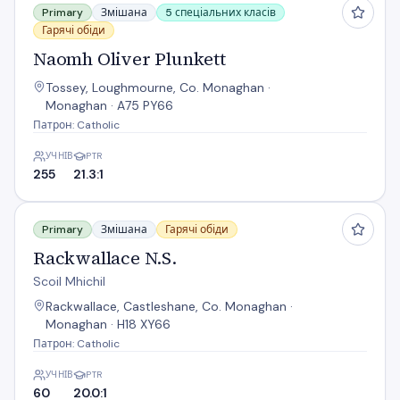
Primary
Змішана
5 спеціальних класів
Гарячі обіди
Naomh Oliver Plunkett
Tossey, Loughmourne, Co. Monaghan ·
Monaghan · A75 PY66
Патрон: Catholic
УЧНІВ
PTR
255
21.3:1
Rackwallace N.S.
Primary
Змішана
Гарячі обіди
Rackwallace N.S.
Scoil Mhichil
Rackwallace, Castleshane, Co. Monaghan ·
Monaghan · H18 XY66
Патрон: Catholic
УЧНІВ
PTR
60
20.0:1