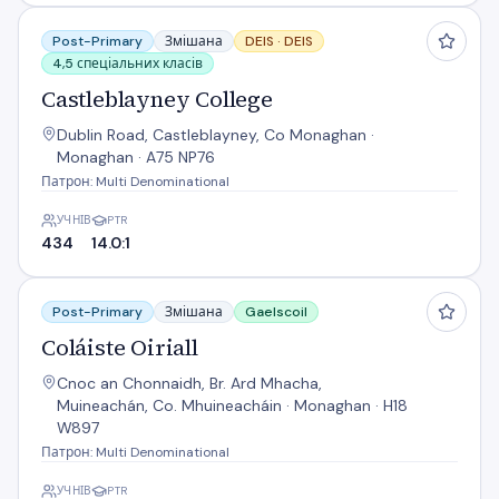
Castleblayney College
Post-Primary
Змішана
DEIS ·
DEIS
4,5 спеціальних класів
Castleblayney College
Dublin Road, Castleblayney, Co Monaghan ·
Monaghan · A75 NP76
Патрон: Multi Denominational
УЧНІВ
PTR
434
14.0:1
Coláiste Oiriall
Post-Primary
Змішана
Gaelscoil
Coláiste Oiriall
Cnoc an Chonnaidh, Br. Ard Mhacha,
Muineachán, Co. Mhuineacháin · Monaghan · H18
W897
Патрон: Multi Denominational
УЧНІВ
PTR