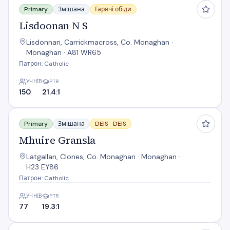
Primary
Змішана
Гарячі обіди
Lisdoonan N S
Lisdonnan, Carrickmacross, Co. Monaghan ·
Monaghan · A81 WR65
Патрон: Catholic
УЧНІВ
PTR
150
21.4:1
Mhuire Gransla
Primary
Змішана
DEIS ·
DEIS
Mhuire Gransla
Latgallan, Clones, Co. Monaghan · Monaghan ·
H23 EY86
Патрон: Catholic
УЧНІВ
PTR
77
19.3:1
Monaghan Model School