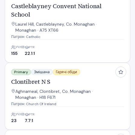
Castleblayney Convent National
School
Laurel Hill, Castleblayney, Co. Monaghan ·
Monaghan · A75 XT66
Патрон: Catholic
УЧНІВ
PTR
155
22.1:1
Clontibret N S
Primary
Змішана
Гарячі обіди
Clontibret N S
Aghnameal, Clontibret, Co. Monaghan ·
Monaghan · H18 F671
Патрон: Church Of Ireland
УЧНІВ
PTR
23
7.7:1
Corcaghan N S