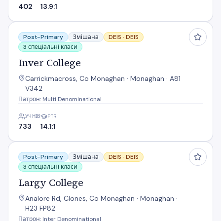
402
13.9:1
Inver College
Post-Primary
Змішана
DEIS ·
DEIS
3 спеціальні класи
Inver College
Carrickmacross, Co Monaghan · Monaghan · A81
V342
Патрон: Multi Denominational
УЧНІВ
PTR
733
14.1:1
Largy College
Post-Primary
Змішана
DEIS ·
DEIS
3 спеціальні класи
Largy College
Analore Rd, Clones, Co Monaghan · Monaghan ·
H23 FP82
Патрон: Inter Denominational