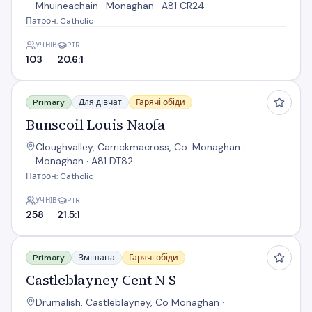
Mhuineachain · Monaghan · A81 CR24
Патрон: Catholic
УЧНІВ
PTR
103
20.6:1
Bunscoil Louis Naofa
Primary
Для дівчат
Гарячі обіди
Bunscoil Louis Naofa
Cloughvalley, Carrickmacross, Co. Monaghan ·
Monaghan · A81 DT82
Патрон: Catholic
УЧНІВ
PTR
258
21.5:1
Castleblayney Cent N S
Primary
Змішана
Гарячі обіди
Castleblayney Cent N S
Drumalish, Castleblayney, Co Monaghan ·