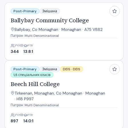
Ballybay Community College
Post-Primary
Змішана
Ballybay Community College
Ballybay, Co Monaghan · Monaghan · A75 V882
Патрон: Multi Denominational
УЧНІВ
PTR
344
13.8:1
Beech Hill College
Post-Primary
Змішана
DEIS ·
DEIS
1,5 спеціальних класів
Beech Hill College
Tirkeenan, Monaghan, Co Monaghan · Monaghan
· H18 P997
Патрон: Multi Denominational
УЧНІВ
PTR
897
14.0:1