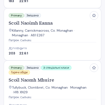
183
22.9:1
Scoil Naoimh Eanna
Primary
Змішана
Scoil Naoimh Eanna
Killanny, Carrickmacross, Co. Monaghan ·
Monaghan · A81 E267
Патрон: Catholic
УЧНІВ
PTR
203
22.6:1
Scoil Naomh Mhuire
Primary
Змішана
3 спеціальні класи
Гарячі обіди
Scoil Naomh Mhuire
Tullybuck, Clontibret, Co. Monaghan · Monaghan
· H18 XN29
Патрон: Catholic