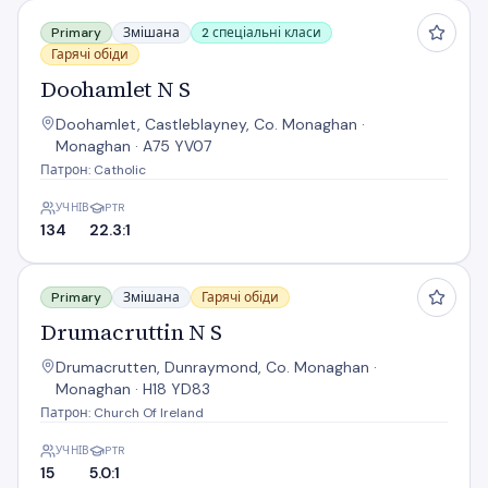
Doohamlet N S
Primary
Змішана
2 спеціальні класи
Гарячі обіди
Doohamlet N S
Doohamlet, Castleblayney, Co. Monaghan ·
Monaghan · A75 YV07
Патрон: Catholic
УЧНІВ
PTR
134
22.3:1
Drumacruttin N S
Primary
Змішана
Гарячі обіди
Drumacruttin N S
Drumacrutten, Dunraymond, Co. Monaghan ·
Monaghan · H18 YD83
Патрон: Church Of Ireland
УЧНІВ
PTR
15
5.0:1