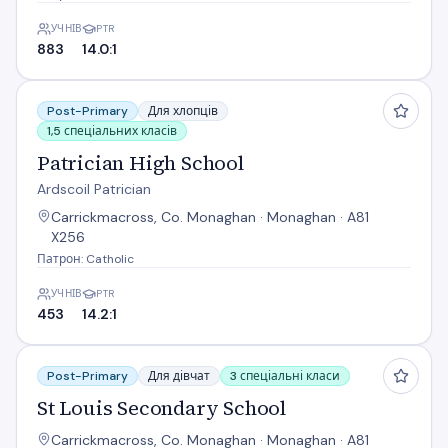
УЧНІВ
PTR
883
14.0:1
Patrician High School
Post-Primary
Для хлопців
1,5 спеціальних класів
Patrician High School
Ardscoil Patrician
Carrickmacross, Co. Monaghan · Monaghan · A81
X256
Патрон: Catholic
УЧНІВ
PTR
453
14.2:1
St Louis Secondary School
Post-Primary
Для дівчат
3 спеціальні класи
St Louis Secondary School
Carrickmacross, Co. Monaghan · Monaghan · A81