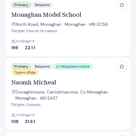
Primary
Змішана
Monaghan Model School
North Road, Monaghan · Monaghan · H18 EC56
Патрон: Church Of Ireland
УЧНІВ
PTR
199
22.1:1
Naomh Micheal
Primary
Змішана
2 спеціальні класи
Гарячі обіди
Naomh Micheal
Donaghmoyne, Carrickmacross, Co Monaghan ·
Monaghan · A81 EA37
Патрон: Catholic
УЧНІВ
PTR
108
21.6:1
Naomh Oliver Plunkett