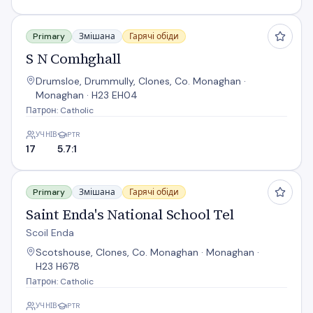
S N Comhghall
Primary
Змішана
Гарячі обіди
S N Comhghall
Drumsloe, Drummully, Clones, Co. Monaghan ·
Monaghan · H23 EH04
Патрон: Catholic
УЧНІВ
PTR
17
5.7:1
Saint Enda's National School Tel
Primary
Змішана
Гарячі обіди
Saint Enda's National School Tel
Scoil Enda
Scotshouse, Clones, Co. Monaghan · Monaghan ·
H23 H678
Патрон: Catholic
УЧНІВ
PTR