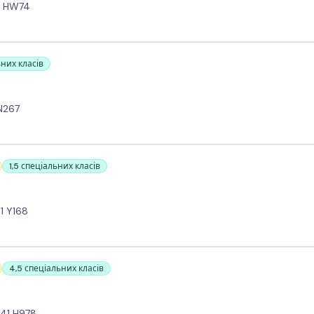
95 HW74
ьних класів
 N267
1,5 спеціальних класів
91 Y168
4,5 спеціальних класів
E41 H978