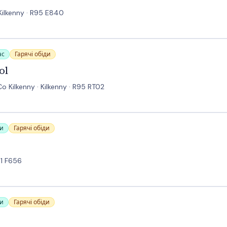
 Kilkenny · R95 E840
ас
Гарячі обіди
ol
o Kilkenny · Kilkenny · R95 RT02
си
Гарячі обіди
91 F656
си
Гарячі обіди