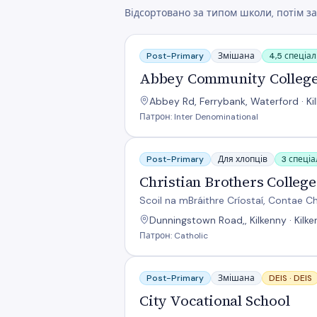
Відсортовано за типом школи, потім за
Abbey Community College
Post-Primary
Змішана
4,5 спеціал
Abbey Community Colleg
Abbey Rd, Ferrybank, Waterford · Kil
Патрон: Inter Denominational
Christian Brothers College Kilkenny
Post-Primary
Для хлопців
3 спеціа
Christian Brothers Colleg
Scoil na mBráithre Críostaí, Contae Ch
Dunningstown Road,, Kilkenny · Kilk
Патрон: Catholic
City Vocational School
Post-Primary
Змішана
DEIS ·
DEIS
City Vocational School