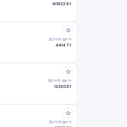
406
22.6:1
УЧНІВ
PTR
44
14.7:1
УЧНІВ
PTR
123
20.5:1
УЧНІВ
PTR