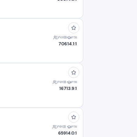
УЧНІВ
PTR
706
14.1:1
УЧНІВ
PTR
167
13.9:1
УЧНІВ
PTR
659
14.0:1