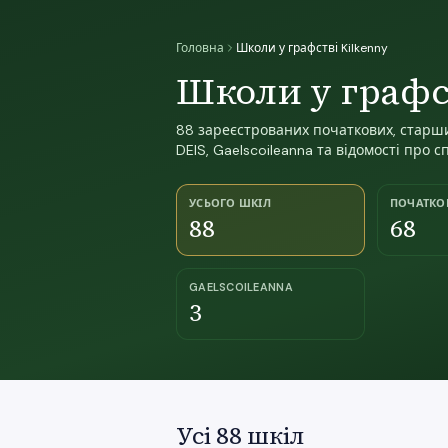
Головна
Школи у графстві Kilkenny
Школи у графс
88 зареєстрованих початкових, старших
DEIS, Gaelscoileanna та відомості про с
УСЬОГО ШКІЛ
ПОЧАТКО
88
68
GAELSCOILEANNA
3
Усі 88 шкіл