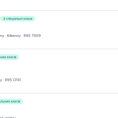
3 спеціальні класи
y · Kilkenny · R95 T959
ьних класів
y · R95 CF61
альних класів