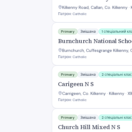
Kilkenny Road, Callan, Co. Kilkenny ·
Патрон: Catholic
Burnchurch National School
Primary
Змішана
1 спеціальний кл
Burnchurch National Scho
Burnchurch, Cuffesgrange Kilkenny, C
Патрон: Catholic
Carigeen N S
Primary
Змішана
2 спеціальні кла
Carigeen N S
Carrigeen, Co. Kilkenny · Kilkenny · X
Патрон: Catholic
Church Hill Mixed N S
Primary
Змішана
2 спеціальні кла
Church Hill Mixed N S