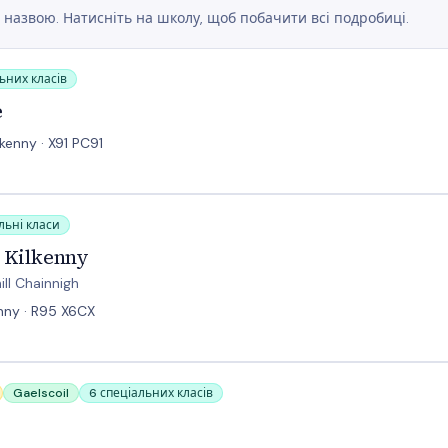
 назвою. Натисніть на школу, щоб побачити всі подробиці.
ьних класів
e
kenny · X91 PC91
льні класи
e Kilkenny
ill Chainnigh
enny · R95 X6CX
Gaelscoil
6 спеціальних класів