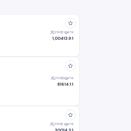
УЧНІВ
PTR
1,004
13.9:1
УЧНІВ
PTR
816
14.1:1
УЧНІВ
PTR
300
14.3:1