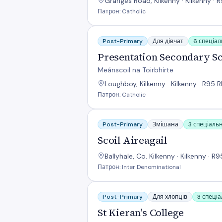
Granges Road, Kilkenny · Kilkenny ·
Патрон: Catholic
Presentation Secondary School
Post-Primary
Для дівчат
6 спеціал
Presentation Secondary S
Meánscoil na Toirbhirte
Loughboy, Kilkenny · Kilkenny · R95 
Патрон: Catholic
Scoil Aireagail
Post-Primary
Змішана
3 спеціальн
Scoil Aireagail
Ballyhale, Co. Kilkenny · Kilkenny · 
Патрон: Inter Denominational
St Kieran's College
Post-Primary
Для хлопців
3 спеціа
St Kieran's College