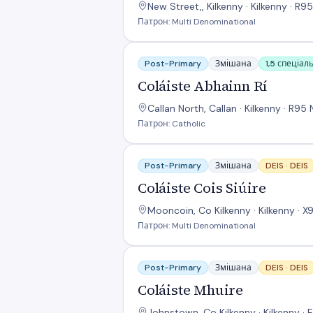
New Street,, Kilkenny · Kilkenny · R
Патрон: Multi Denominational
Coláiste Abhainn Rí
Post-Primary
Змішана
1,5 спеціал
Coláiste Abhainn Rí
Callan North, Callan · Kilkenny · R95
Патрон: Catholic
Coláiste Cois Siúire
Post-Primary
Змішана
DEIS ·
DEIS
Coláiste Cois Siúire
Mooncoin, Co Kilkenny · Kilkenny · X
Патрон: Multi Denominational
Coláiste Mhuire
Post-Primary
Змішана
DEIS ·
DEIS
Coláiste Mhuire
Johnstown, Co Kilkenny · Kilkenny · 