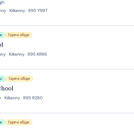
igh
nny · Kilkenny · R95 Y99T
си
Гарячі обіди
ol
nny · Kilkenny · R95 KR86
ас
Гарячі обіди
chool
y · Kilkenny · R95 R280
си
Гарячі обіди