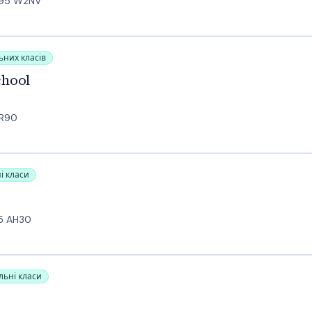
 R95 W2NV
ьних класів
chool
RR90
і класи
R95 AH30
льні класи