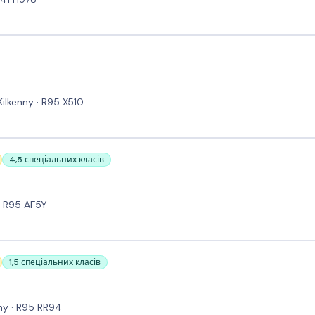
Kilkenny · R95 X510
4,5 спеціальних класів
 · R95 AF5Y
1,5 спеціальних класів
ny · R95 RR94