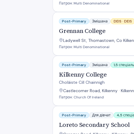
Патрон: Multi Denominational
Grennan College
Post-Primary
Змішана
DEIS ·
DEIS
Grennan College
Ladywell St, Thomastown, Co Kilkenn
Патрон: Multi Denominational
Kilkenny College
Post-Primary
Змішана
1,5 спеціал
Kilkenny College
Choláiste Cill Chainnigh
Castlecomer Road, Kilkenny · Kilkenn
Патрон: Church Of Ireland
Loreto Secondary School
Post-Primary
Для дівчат
4,5 спеці
Loreto Secondary School