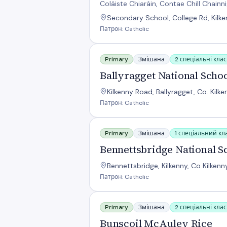
Coláiste Chiaráin, Contae Chill Chainn
Secondary School, College Rd, Kilke
Патрон: Catholic
Ballyragget National School
Primary
Змішана
2 спеціальні кла
Ballyragget National Scho
Kilkenny Road, Ballyragget, Co. Kilke
Патрон: Catholic
Bennettsbridge National School
Primary
Змішана
1 спеціальний кл
Bennettsbridge National S
Bennettsbridge, Kilkenny, Co Kilkenn
Патрон: Catholic
Bunscoil McAuley Rice
Primary
Змішана
2 спеціальні кла
Bunscoil McAuley Rice