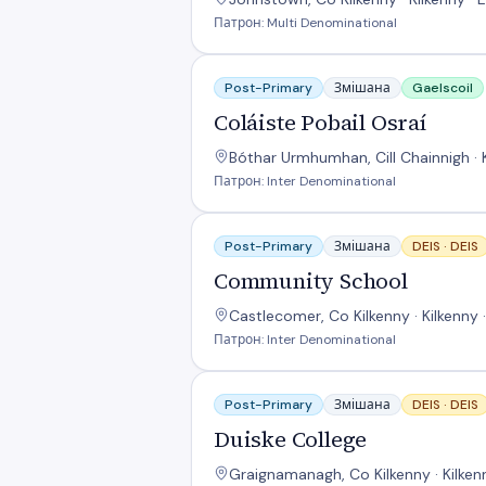
Патрон: Multi Denominational
Coláiste Pobail Osraí
Post-Primary
Змішана
Gaelscoil
Coláiste Pobail Osraí
Bóthar Urmhumhan, Cill Chainnigh · 
Патрон: Inter Denominational
Community School
Post-Primary
Змішана
DEIS ·
DEIS
Community School
Castlecomer, Co Kilkenny · Kilkenny
Патрон: Inter Denominational
Duiske College
Post-Primary
Змішана
DEIS ·
DEIS
Duiske College
Graignamanagh, Co Kilkenny · Kilken