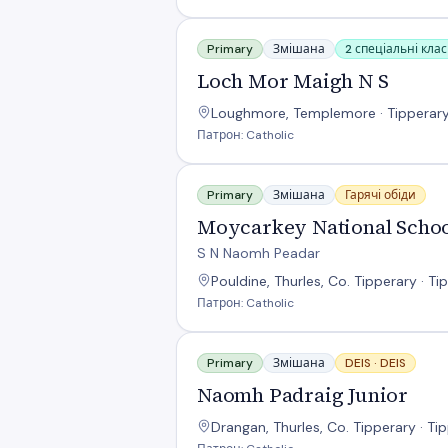
Loch Mor Maigh N S
Primary
Змішана
2 спеціальні кла
Loch Mor Maigh N S
Loughmore, Templemore · Tipperary 
Патрон: Catholic
Moycarkey National School
Primary
Змішана
Гарячі обіди
Moycarkey National Scho
S N Naomh Peadar
Pouldine, Thurles, Co. Tipperary · Ti
Патрон: Catholic
Naomh Padraig Junior
Primary
Змішана
DEIS ·
DEIS
Naomh Padraig Junior
Drangan, Thurles, Co. Tipperary · Ti