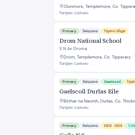
Clonmore, Templemore, Co. Tipperar
Патрон: Catholic
Drom National School
Primary
Змішана
Гарячі обіди
Drom National School
S N An Droma
Drom, Templemore, Co. Tipperary · 
Патрон: Catholic
Gaelscoil Durlas Eile
Primary
Змішана
Gaelscoil
Гаря
Gaelscoil Durlas Eile
Bóthar na Naomh, Durlas, Co. Thiobr
Патрон: Catholic
Gaile N S
Primary
Змішана
DEIS ·
DEIS
1 с