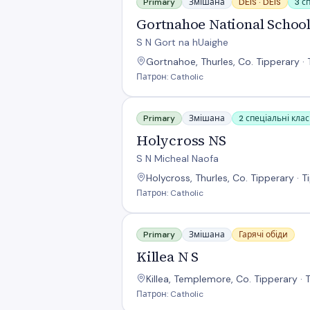
Primary
Змішана
DEIS ·
DEIS
3 с
Gortnahoe National Schoo
S N Gort na hUaighe
Gortnahoe, Thurles, Co. Tipperary · 
Патрон: Catholic
Holycross NS
Primary
Змішана
2 спеціальні кла
Holycross NS
S N Micheal Naofa
Holycross, Thurles, Co. Tipperary · 
Патрон: Catholic
Killea N S
Primary
Змішана
Гарячі обіди
Killea N S
Killea, Templemore, Co. Tipperary ·
Патрон: Catholic