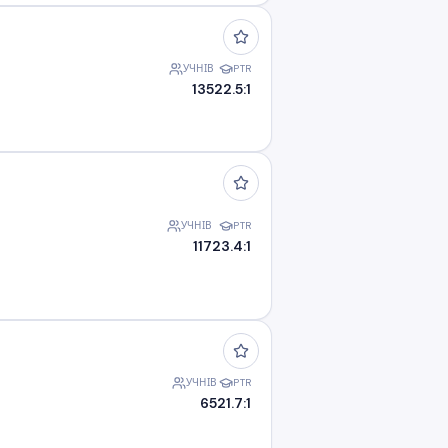
УЧНІВ
PTR
135
22.5:1
УЧНІВ
PTR
117
23.4:1
УЧНІВ
PTR
65
21.7:1