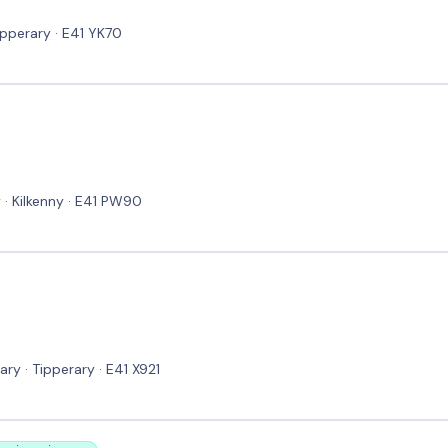
Tipperary · E41 YK70
 · Kilkenny · E41 PW90
ry · Tipperary · E41 X921