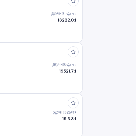
УЧНІВ
PTR
132
22.0:1
УЧНІВ
PTR
195
21.7:1
УЧНІВ
PTR
19
6.3:1