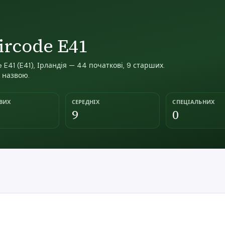
ircode E41
E41 (E41), Ірландія — 44 початкові, 9 старших.
а назвою.
ВИХ
СЕРЕДНІХ
СПЕЦІАЛЬНИХ
9
0