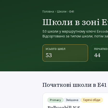
Головна
Школи
E41
Школи в зоні E
53 школи у маршрутному ключі Eircode 
Відсортовано за типом школи, потім з
УСЬОГО ШКІЛ
ПОЧАТКО
53
44
Початкові школи в E41
Ballycahill N S
Primary
Змішана
Гарячі обіди
Ballycahill N S