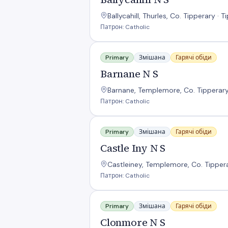
Ballycahill, Thurles, Co. Tipperary · 
Патрон: Catholic
Barnane N S
Primary
Змішана
Гарячі обіди
Barnane N S
Barnane, Templemore, Co. Tipperary 
Патрон: Catholic
Castle Iny N S
Primary
Змішана
Гарячі обіди
Castle Iny N S
Castleiney, Templemore, Co. Tippera
Патрон: Catholic
Clonmore N S
Primary
Змішана
Гарячі обіди
Clonmore N S