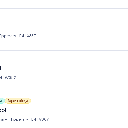
ipperary · E41 X337
l
 E41 W352
си
Гарячі обіди
ool
rary · Tipperary · E41 V967