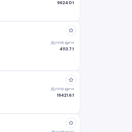
96
24.0:1
УЧНІВ
PTR
41
13.7:1
УЧНІВ
PTR
194
21.6:1