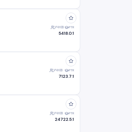
УЧНІВ
PTR
54
18.0:1
УЧНІВ
PTR
71
23.7:1
УЧНІВ
PTR
247
22.5:1