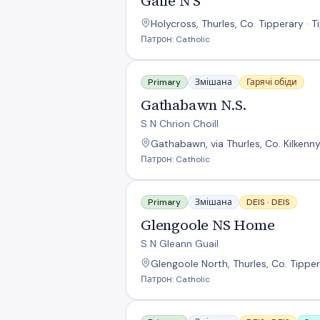
Gaile N S
Holycross, Thurles, Co. Tipperary · 
Патрон: Catholic
Gathabawn N.S.
Primary
Змішана
Гарячі обіди
Gathabawn N.S.
S N Chrion Choill
Gathabawn, via Thurles, Co. Kilkenny
Патрон: Catholic
Glengoole NS Home
Primary
Змішана
DEIS ·
DEIS
Glengoole NS Home
S N Gleann Guail
Glengoole North, Thurles, Co. Tippera
Патрон: Catholic
Gortnahoe National School