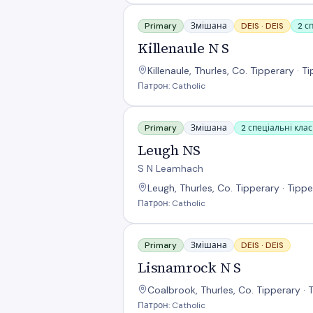
Killenaule N S
Primary
Змішана
DEIS ·
DEIS
2 с
Killenaule N S
Killenaule, Thurles, Co. Tipperary · T
Патрон: Catholic
Leugh NS
Primary
Змішана
2 спеціальні кла
Leugh NS
S N Leamhach
Leugh, Thurles, Co. Tipperary · Tippe
Патрон: Catholic
Lisnamrock N S
Primary
Змішана
DEIS ·
DEIS
Lisnamrock N S
Coalbrook, Thurles, Co. Tipperary · 
Патрон: Catholic