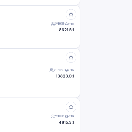
УЧНІВ
PTR
86
21.5:1
УЧНІВ
PTR
138
23.0:1
УЧНІВ
PTR
46
15.3:1