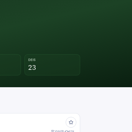
DEIS
23
УЧНІВ
PTR