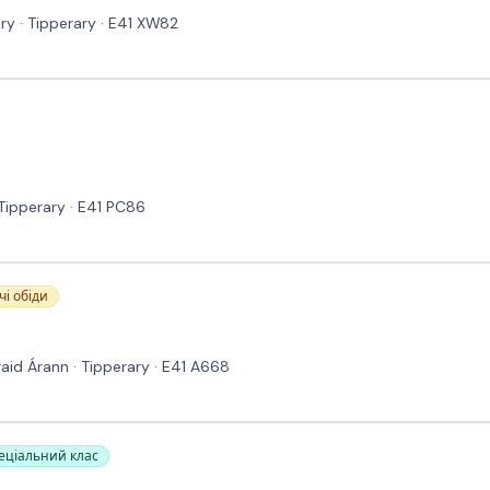
y · Tipperary · E41 XW82
Tipperary · E41 PC86
чі обіди
aid Árann · Tipperary · E41 A668
пеціальний клас