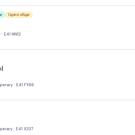
си
Гарячі обіди
· E41 NN12
ol
pperary · E41 FY66
pperary · E41 X337