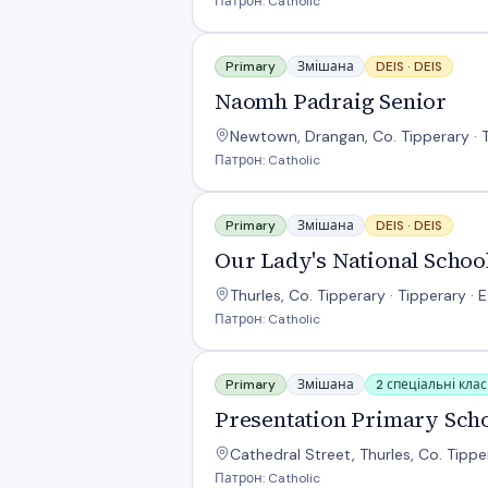
Патрон: Catholic
Naomh Padraig Senior
Primary
Змішана
DEIS ·
DEIS
Naomh Padraig Senior
Newtown, Drangan, Co. Tipperary · T
Патрон: Catholic
Our Lady's National School
Primary
Змішана
DEIS ·
DEIS
Our Lady's National Schoo
Thurles, Co. Tipperary · Tipperary ·
Патрон: Catholic
Presentation Primary School
Primary
Змішана
2 спеціальні кла
Presentation Primary Sch
Cathedral Street, Thurles, Co. Tippe
Патрон: Catholic