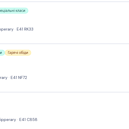
пеціальні класи
ipperary · E41 RK33
си
Гарячі обіди
rary · E41 NF72
Tipperary · E41 C858