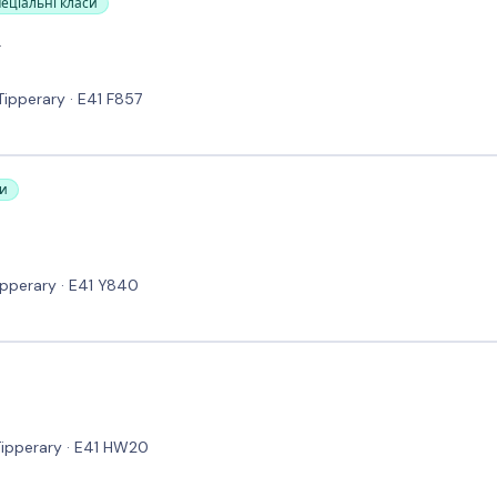
пеціальні класи
l
Tipperary · E41 F857
си
Tipperary · E41 Y840
 Tipperary · E41 HW20