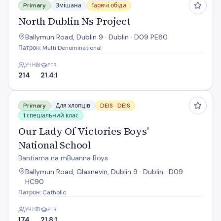
Primary
Змішана
Гарячі обіди
North Dublin Ns Project
Ballymun Road, Dublin 9 · Dublin · D09 PE80
Патрон: Multi Denominational
УЧНІВ
PTR
214
21.4:1
Our Lady Of Victories Boys' National School
Primary
Для хлопців
DEIS ·
DEIS
1 спеціальний клас
Our Lady Of Victories Boys'
National School
Bantiarna na mBuanna Boys
Ballymun Road, Glasnevin, Dublin 9 · Dublin · D09
HC90
Патрон: Catholic
УЧНІВ
PTR
174
21.8:1