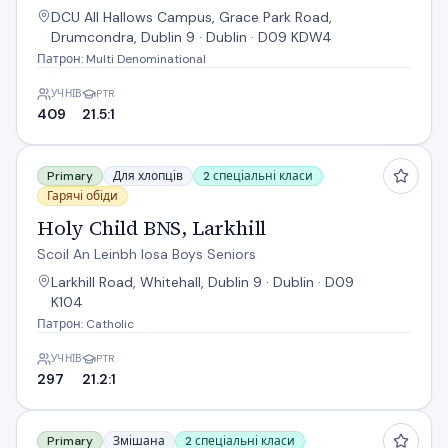
DCU All Hallows Campus, Grace Park Road,
Drumcondra, Dublin 9 · Dublin · D09 KDW4
Патрон: Multi Denominational
УЧНІВ
PTR
409
21.5:1
Holy Child BNS, Larkhill
Primary
Для хлопців
2 спеціальні класи
Гарячі обіди
Holy Child BNS, Larkhill
Scoil An Leinbh Iosa Boys Seniors
Larkhill Road, Whitehall, Dublin 9 · Dublin · D09
K104
Патрон: Catholic
УЧНІВ
PTR
297
21.2:1
Holy Child National School
Primary
Змішана
2 спеціальні класи