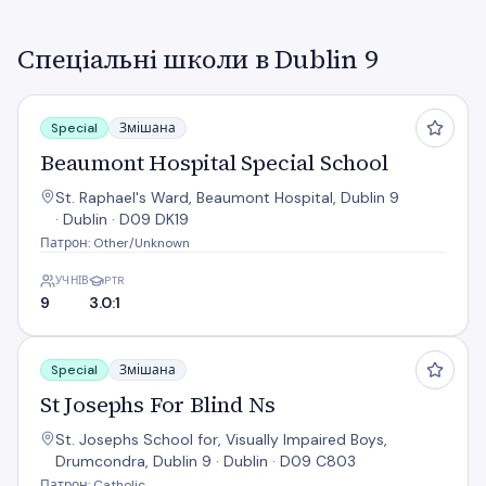
Спеціальні школи в Dublin 9
Beaumont Hospital Special School
Special
Змішана
Beaumont Hospital Special School
St. Raphael's Ward, Beaumont Hospital, Dublin 9
· Dublin · D09 DK19
Патрон: Other/Unknown
УЧНІВ
PTR
9
3.0:1
St Josephs For Blind Ns
Special
Змішана
St Josephs For Blind Ns
St. Josephs School for, Visually Impaired Boys,
Drumcondra, Dublin 9 · Dublin · D09 C803
Патрон: Catholic