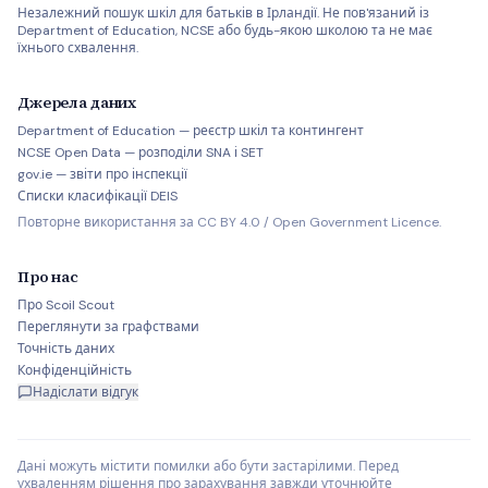
Незалежний пошук шкіл для батьків в Ірландії. Не пов'язаний із
Department of Education, NCSE або будь-якою школою та не має
їхнього схвалення.
Джерела даних
Department of Education — реєстр шкіл та контингент
NCSE Open Data — розподіли SNA і SET
gov.ie — звіти про інспекції
Списки класифікації DEIS
Повторне використання за CC BY 4.0 / Open Government Licence.
Про нас
Про Scoil Scout
Переглянути за графствами
Точність даних
Конфіденційність
Надіслати відгук
Дані можуть містити помилки або бути застарілими. Перед
ухваленням рішення про зарахування завжди уточнюйте