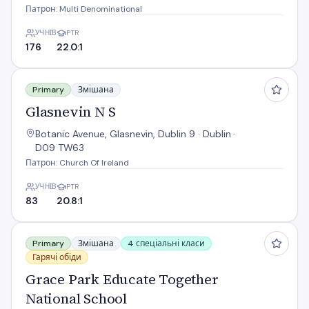
Патрон: Multi Denominational
УЧНІВ
PTR
176
22.0:1
Glasnevin N S
Primary
Змішана
Glasnevin N S
Botanic Avenue, Glasnevin, Dublin 9 · Dublin ·
D09 TW63
Патрон: Church Of Ireland
УЧНІВ
PTR
83
20.8:1
Grace Park Educate Together National School
Primary
Змішана
4 спеціальні класи
Гарячі обіди
Grace Park Educate Together
National School