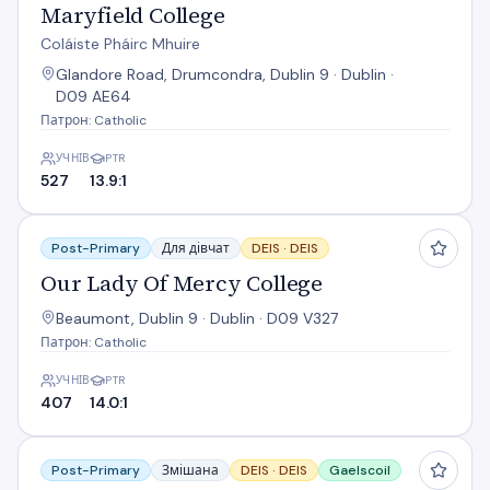
Maryfield College
Coláiste Pháirc Mhuire
Glandore Road, Drumcondra, Dublin 9 · Dublin ·
D09 AE64
Патрон: Catholic
УЧНІВ
PTR
527
13.9:1
Our Lady Of Mercy College
Post-Primary
Для дівчат
DEIS ·
DEIS
Our Lady Of Mercy College
Beaumont, Dublin 9 · Dublin · D09 V327
Патрон: Catholic
УЧНІВ
PTR
407
14.0:1
Scoil Chaitriona
Post-Primary
Змішана
DEIS ·
DEIS
Gaelscoil