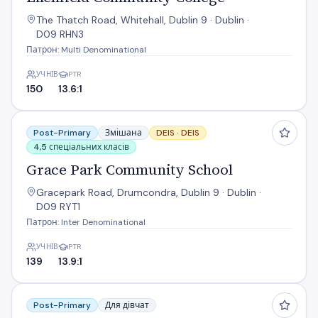
The Thatch Road, Whitehall, Dublin 9 · Dublin ·
D09 RHN3
Патрон: Multi Denominational
УЧНІВ
PTR
150
13.6:1
Grace Park Community School
Post-Primary
Змішана
DEIS ·
DEIS
4,5 спеціальних класів
Grace Park Community School
Gracepark Road, Drumcondra, Dublin 9 · Dublin ·
D09 RYT1
Патрон: Inter Denominational
УЧНІВ
PTR
139
13.9:1
Maryfield College
Post-Primary
Для дівчат