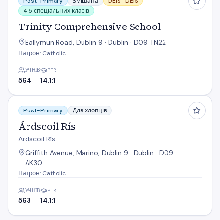
Post-Primary
Змішана
DEIS ·
DEIS
4,5 спеціальних класів
Trinity Comprehensive School
Ballymun Road, Dublin 9 · Dublin · D09 TN22
Патрон: Catholic
УЧНІВ
PTR
564
14.1:1
Árdscoil Rís
Post-Primary
Для хлопців
Árdscoil Rís
Ardscoil Rís
Griffith Avenue, Marino, Dublin 9 · Dublin · D09
AK30
Патрон: Catholic
УЧНІВ
PTR
563
14.1:1