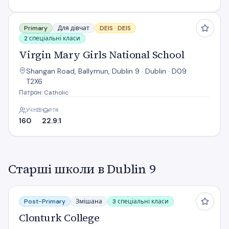
Virgin Mary Girls National School
Primary
Для дівчат
DEIS ·
DEIS
2 спеціальні класи
Virgin Mary Girls National School
Shangan Road, Ballymun, Dublin 9 · Dublin · D09
T2X6
Патрон: Catholic
УЧНІВ
PTR
160
22.9:1
Старші школи в Dublin 9
Clonturk College
Post-Primary
Змішана
3 спеціальні класи
Clonturk College