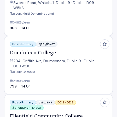
Swords Road, Whitehall, Dublin 9 · Dublin · D09
W5K6
Патрон: Multi Denominational
УЧНІВ
PTR
968
14.0:1
Dominican College
Post-Primary
Для дівчат
Dominican College
204, Griffith Ave, Drumcondra, Dublin 9 · Dublin ·
D09 A5X0
Патрон: Catholic
УЧНІВ
PTR
799
14.0:1
Ellenfield Community College
Post-Primary
Змішана
DEIS ·
DEIS
3 спеціальні класи
Ellenfield Community College