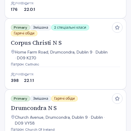
УЧНІВ
PTR
176
22.0:1
Corpus Christi N S
Primary
Змішана
2 спеціальні класи
Гарячі обіди
Corpus Christi N S
Home Farm Road, Drumcondra, Dublin 9 · Dublin
· D09 K270
Патрон: Catholic
УЧНІВ
PTR
398
22.1:1
Drumcondra N S
Primary
Змішана
Гарячі обіди
Drumcondra N S
Church Avenue, Drumcondra, Dublin 9 · Dublin ·
D09 VY58
Патрон: Church Of Ireland