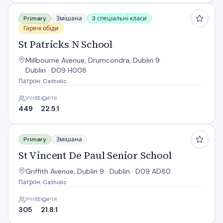
St Patricks N School
Primary
Змішана
3 спеціальні класи
Гарячі обіди
St Patricks N School
Millbourne Avenue, Drumcondra, Dublin 9 ·
Dublin · D09 H008
Патрон: Catholic
УЧНІВ
PTR
449
22.5:1
St Vincent De Paul Senior School
Primary
Змішана
St Vincent De Paul Senior School
Griffith Avenue, Dublin 9 · Dublin · D09 AD80
Патрон: Catholic
УЧНІВ
PTR
305
21.8:1