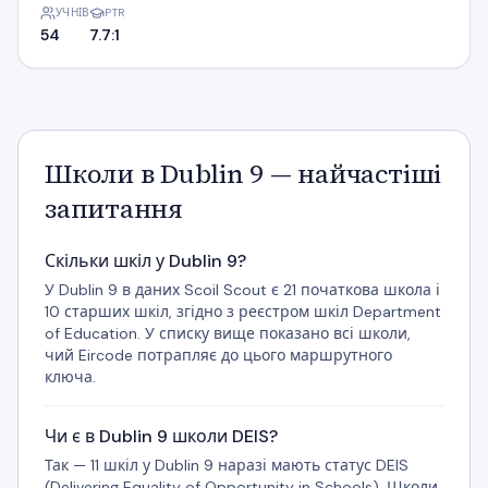
УЧНІВ
PTR
54
7.7:1
Школи в Dublin 9 — найчастіші
запитання
Скільки шкіл у Dublin 9?
У Dublin 9 в даних Scoil Scout є 21 початкова школа і
10 старших шкіл, згідно з реєстром шкіл Department
of Education. У списку вище показано всі школи,
чий Eircode потрапляє до цього маршрутного
ключа.
Чи є в Dublin 9 школи DEIS?
Так — 11 шкіл у Dublin 9 наразі мають статус DEIS
(Delivering Equality of Opportunity in Schools). Школи