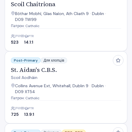
Scoil Chaitriona
Bóthar Mobhí, Glas Naíon, Ath Cliath 9 · Dublin ·
D09 TW99
Патрон: Catholic
УЧНІВ
PTR
523
14.1:1
St. Aidan's C.B.S.
Post-Primary
Для хлопців
St. Aidan's C.B.S.
Scoil Aodháin
Collins Avenue Ext, Whitehall, Dublin 9 · Dublin ·
D09 XT54
Патрон: Catholic
УЧНІВ
PTR
725
13.9:1
Trinity Comprehensive School