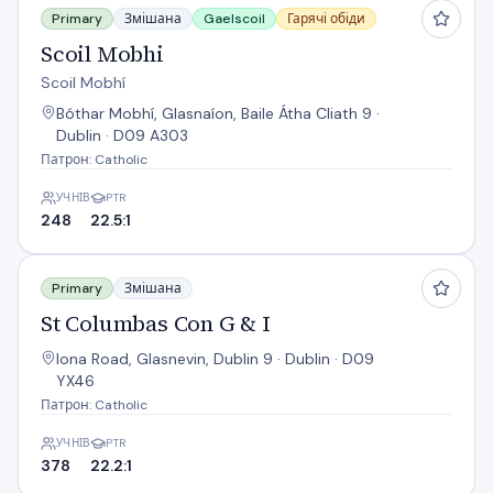
Primary
Змішана
Gaelscoil
Гарячі обіди
Scoil Mobhi
Scoil Mobhí
Bóthar Mobhí, Glasnaíon, Baile Átha Cliath 9 ·
Dublin · D09 A303
Патрон: Catholic
УЧНІВ
PTR
248
22.5:1
St Columbas Con G & I
Primary
Змішана
St Columbas Con G & I
Iona Road, Glasnevin, Dublin 9 · Dublin · D09
YX46
Патрон: Catholic
УЧНІВ
PTR
378
22.2:1