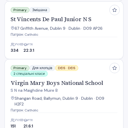
St Vincents De Paul Junior N S
Primary
Змішана
St Vincents De Paul Junior N S
67 Griffith Avenue, Dublin 9 · Dublin · D09 AP26
Патрон: Catholic
УЧНІВ
PTR
334
22.3:1
Virgin Mary Boys National School
Primary
Для хлопців
DEIS ·
DEIS
2 спеціальні класи
Virgin Mary Boys National School
S N na Maighdine Muire B
Shangan Road, Ballymun, Dublin 9 · Dublin · D09
H2F2
Патрон: Catholic
УЧНІВ
PTR
151
21.6:1