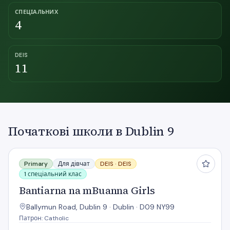
СПЕЦІАЛЬНИХ
4
DEIS
11
Початкові школи в Dublin 9
Bantiarna na mBuanna Girls
Primary
Для дівчат
DEIS ·
DEIS
1 спеціальний клас
Bantiarna na mBuanna Girls
Ballymun Road, Dublin 9 · Dublin · D09 NY99
Патрон: Catholic