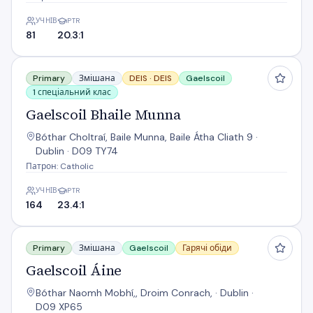
УЧНІВ
PTR
81
20.3:1
Gaelscoil Bhaile Munna
Primary
Змішана
DEIS ·
DEIS
Gaelscoil
1 спеціальний клас
Gaelscoil Bhaile Munna
Bóthar Choltraí, Baile Munna, Baile Átha Cliath 9 ·
Dublin · D09 TY74
Патрон: Catholic
УЧНІВ
PTR
164
23.4:1
Gaelscoil Áine
Primary
Змішана
Gaelscoil
Гарячі обіди
Gaelscoil Áine
Bóthar Naomh Mobhí,, Droim Conrach, · Dublin ·
D09 XP65