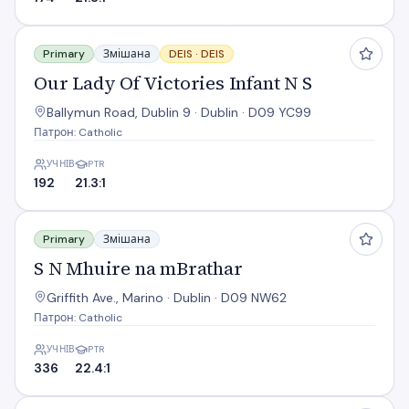
Our Lady Of Victories Infant N S
Primary
Змішана
DEIS ·
DEIS
Our Lady Of Victories Infant N S
Ballymun Road, Dublin 9 · Dublin · D09 YC99
Патрон: Catholic
УЧНІВ
PTR
192
21.3:1
S N Mhuire na mBrathar
Primary
Змішана
S N Mhuire na mBrathar
Griffith Ave., Marino · Dublin · D09 NW62
Патрон: Catholic
УЧНІВ
PTR
336
22.4:1
Scoil Mobhi