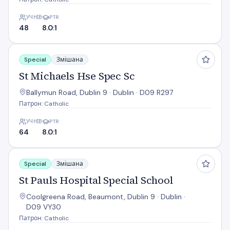
УЧНІВ
PTR
48
8.0:1
St Michaels Hse Spec Sc
Special
Змішана
St Michaels Hse Spec Sc
Ballymun Road, Dublin 9 · Dublin · D09 R297
Патрон: Catholic
УЧНІВ
PTR
64
8.0:1
St Pauls Hospital Special School
Special
Змішана
St Pauls Hospital Special School
Coolgreena Road, Beaumont, Dublin 9 · Dublin ·
D09 VY30
Патрон: Catholic