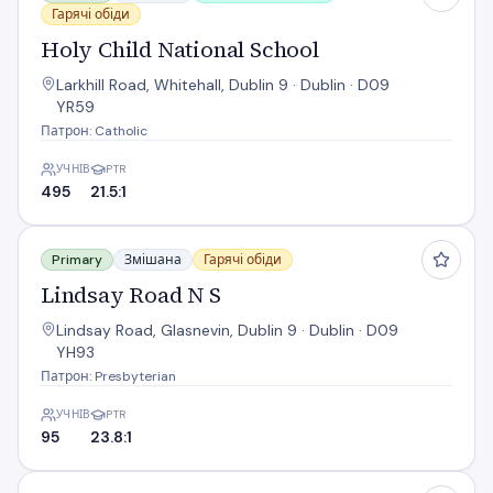
Гарячі обіди
Holy Child National School
Larkhill Road, Whitehall, Dublin 9 · Dublin · D09
YR59
Патрон: Catholic
УЧНІВ
PTR
495
21.5:1
Lindsay Road N S
Primary
Змішана
Гарячі обіди
Lindsay Road N S
Lindsay Road, Glasnevin, Dublin 9 · Dublin · D09
YH93
Патрон: Presbyterian
УЧНІВ
PTR
95
23.8:1
North Dublin Ns Project