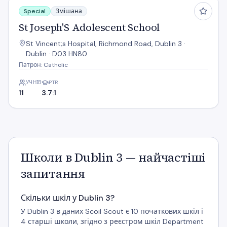
St Joseph'S Adolescent School
Special
Змішана
St Joseph'S Adolescent School
St Vincent;s Hospital, Richmond Road, Dublin 3 ·
Dublin · D03 HN80
Патрон: Catholic
УЧНІВ
PTR
11
3.7:1
Школи в Dublin 3 — найчастіші
запитання
Скільки шкіл у Dublin 3?
У Dublin 3 в даних Scoil Scout є 10 початкових шкіл і
4 старші школи, згідно з реєстром шкіл Department