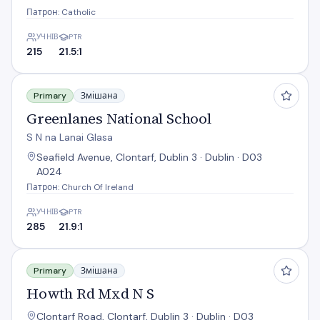
Патрон: Catholic
УЧНІВ
PTR
215
21.5:1
Greenlanes National School
Primary
Змішана
Greenlanes National School
S N na Lanai Glasa
Seafield Avenue, Clontarf, Dublin 3 · Dublin · D03
A024
Патрон: Church Of Ireland
УЧНІВ
PTR
285
21.9:1
Howth Rd Mxd N S
Primary
Змішана
Howth Rd Mxd N S
Clontarf Road, Clontarf, Dublin 3 · Dublin · D03