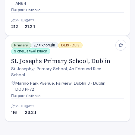
AH64
Патрон: Catholic
УЧНІВ
PTR
212
21.2:1
St. Josephs Primary School, Dublin
Primary
Для хлопців
DEIS ·
DEIS
3 спеціальні класи
St. Josephs Primary School, Dublin
St Joseph¿s Primary School, An Edmund Rice
School
Marino Park Avenue, Fairview, Dublin 3 · Dublin ·
D03 PF72
Патрон: Catholic
УЧНІВ
PTR
116
23.2:1