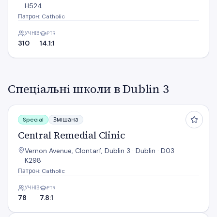
H524
Патрон: Catholic
УЧНІВ
PTR
310
14.1:1
Спеціальні школи в Dublin 3
Central Remedial Clinic
Special
Змішана
Central Remedial Clinic
Vernon Avenue, Clontarf, Dublin 3 · Dublin · D03
K298
Патрон: Catholic
УЧНІВ
PTR
78
7.8:1