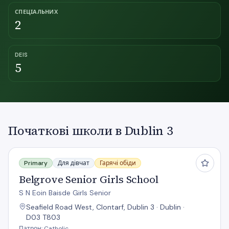
СПЕЦІАЛЬНИХ
2
DEIS
5
Початкові школи в Dublin 3
Belgrove Senior Girls School
Primary
Для дівчат
Гарячі обіди
Belgrove Senior Girls School
S N Eoin Baisde Girls Senior
Seafield Road West, Clontarf, Dublin 3 · Dublin ·
D03 T803
Патрон: Catholic