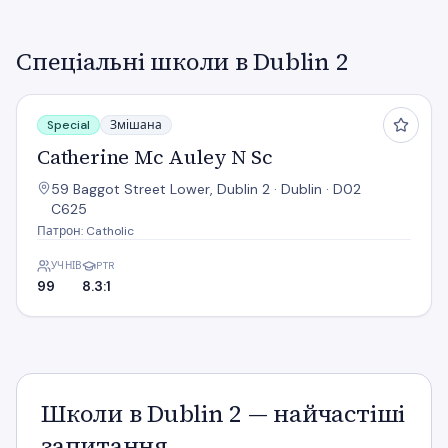
Спеціальні школи в Dublin 2
Catherine Mc Auley N Sc
Special
Змішана
Catherine Mc Auley N Sc
59 Baggot Street Lower, Dublin 2 · Dublin · D02
C625
Патрон: Catholic
УЧНІВ
PTR
99
8.3:1
Школи в Dublin 2 — найчастіші
запитання