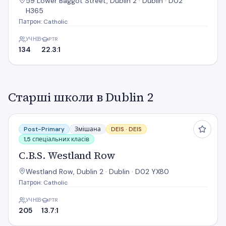
59 Lower Baggot Street, Dublin 2 · Dublin · D02
H365
Патрон: Catholic
УЧНІВ
PTR
134
22.3:1
Старші школи в Dublin 2
C.B.S. Westland Row
Post-Primary
Змішана
DEIS ·
DEIS
1,5 спеціальних класів
C.B.S. Westland Row
Westland Row, Dublin 2 · Dublin · D02 YX80
Патрон: Catholic
УЧНІВ
PTR
205
13.7:1