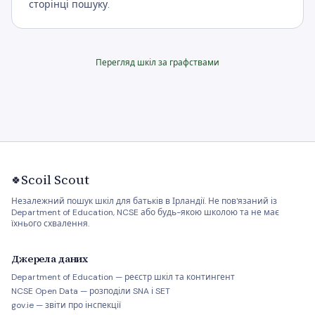
сторінці пошуку.
Перегляд шкіл за графствами
Scoil Scout
🍀
Незалежний пошук шкіл для батьків в Ірландії. Не пов'язаний із
Department of Education, NCSE або будь-якою школою та не має
їхнього схвалення.
Джерела даних
Department of Education — реєстр шкіл та контингент
NCSE Open Data — розподіли SNA і SET
gov.ie — звіти про інспекції