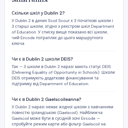
Скільки шкіл у Dublin 2?
У Dublin 2 в даних Scoil Scout є 3 початкові школи і
3 старші школи, згідно з реєстром шкіл Department
of Education. У списку вище показано всі школи,
чий Eircode потрапляє до цього маршрутного
ключа.
Чи є в Dublin 2 школи DEIS?
Так — 3 школи в Dublin 2 наразі мають статус DEIS
(Delivering Equality of Opportunity in Schools). Школи
DEIS отримують додаткове фінансування та
підтримку від Department of Education.
Чи є в Dublin 2 Gaelscoileanna?
У Dublin 2 наразі немає жодної школи з навчанням
повністю ірландською (Gaelscoil). Найближча
Gaelscoil може бути в сусідній зоні Eircode —
спробуйте режим карти або фільтр Gaelscoil на