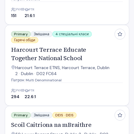
УЧНІВ
PTR
151
21.6:1
Harcourt Terrace Educate Together National School
Primary
Змішана
4 спеціальні класи
Гарячі обіди
Harcourt Terrace Educate
Together National School
Harcourt Terrace ETNS, Harcourt Terrace, Dublin
2 · Dublin · D02 FC64
Патрон: Multi Denominational
УЧНІВ
PTR
294
22.6:1
Scoil Caitriona na mBraithre
Primary
Змішана
DEIS ·
DEIS
Scoil Caitriona na mBraithre