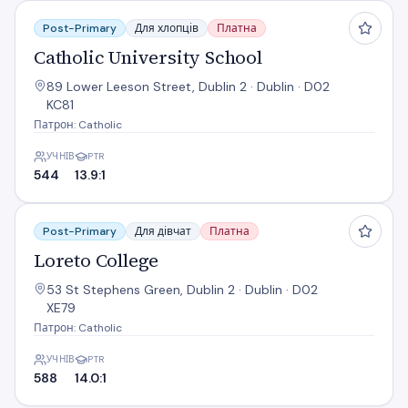
Catholic University School
Post-Primary
Для хлопців
Платна
Catholic University School
89 Lower Leeson Street, Dublin 2 · Dublin · D02
KC81
Патрон: Catholic
УЧНІВ
PTR
544
13.9:1
Loreto College
Post-Primary
Для дівчат
Платна
Loreto College
53 St Stephens Green, Dublin 2 · Dublin · D02
XE79
Патрон: Catholic
УЧНІВ
PTR
588
14.0:1