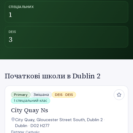
СПЕЦІАЛЬНИХ
1
DEIS
3
Початкові школи в Dublin 2
City Quay Ns
Primary
Змішана
DEIS ·
DEIS
1 спеціальний клас
City Quay Ns
City Quay, Gloucester Street South, Dublin 2 ·
Dublin · D02 H277
Патрон: Catholic