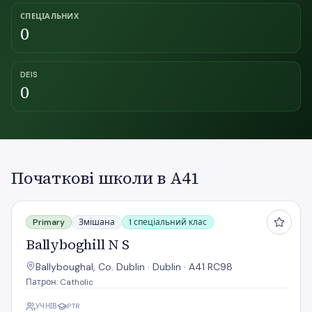
СПЕЦІАЛЬНИХ
0
DEIS
0
Початкові школи в A41
Ballyboghill N S
Primary
Змішана
1 спеціальний клас
Ballyboghill N S
Ballyboughal, Co. Dublin · Dublin · A41 RC98
Патрон: Catholic
УЧНІВ
PTR