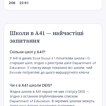
206
22.9:1
Школи в A41 — найчастіші
запитання
Скільки шкіл у A41?
У A41 в даних Scoil Scout є 1 початкова школа і 0
старших шкіл, згідно з реєстром шкіл Department of
Education. У списку вище показано всі школи, чий
Eircode потрапляє до цього маршрутного ключа.
Чи є в A41 школи DEIS?
Жодна школа в A41 наразі не має статусу DEIS —
згідно з останнім опублікованим списком
Department of Education. В окремих школах можуть
діяти інші форми додаткової підтримки.