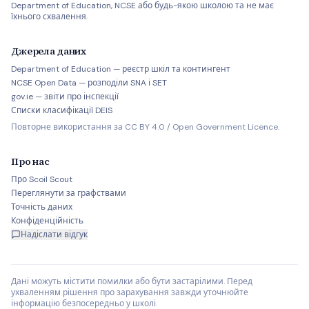
Department of Education, NCSE або будь-якою школою та не має
їхнього схвалення.
Джерела даних
Department of Education — реєстр шкіл та контингент
NCSE Open Data — розподіли SNA і SET
gov.ie — звіти про інспекції
Списки класифікації DEIS
Повторне використання за CC BY 4.0 / Open Government Licence.
Про нас
Про Scoil Scout
Переглянути за графствами
Точність даних
Конфіденційність
Надіслати відгук
Дані можуть містити помилки або бути застарілими. Перед
ухваленням рішення про зарахування завжди уточнюйте
інформацію безпосередньо у школі.