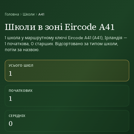
Головна
Школи
A41
Школи в зоні Eircode A41
1 школа у маршрутному ключі Eircode A41 (A41), Ірландія —
1 початкова, 0 старших. Відсортовано за типом школи,
потім за назвою.
УСЬОГО ШКІЛ
1
ПОЧАТКОВИХ
1
СЕРЕДНІХ
0