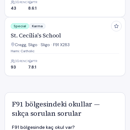
ÖĞRENCI
PTR
43
8.6:1
St. Cecilia's School
Special
Karma
St. Cecilia's School
Cregg, Sligo · Sligo · F91 X283
Hami: Catholic
ÖĞRENCI
PTR
93
7.8:1
F91 bölgesindeki okullar —
sıkça sorulan sorular
F91 bölgesinde kaç okul var?