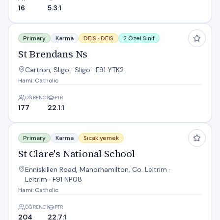
16
5.3:1
St Brendans Ns
Primary
Karma
DEIS ·
DEIS
2 Özel Sınıf
St Brendans Ns
Cartron, Sligo · Sligo · F91 YTK2
Hami: Catholic
ÖĞRENCI
PTR
177
22.1:1
St Clare's National School
Primary
Karma
Sıcak yemek
St Clare's National School
Enniskillen Road, Manorhamilton, Co. Leitrim ·
Leitrim · F91 NP08
Hami: Catholic
ÖĞRENCI
PTR
204
22.7:1