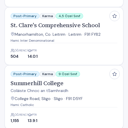
St. Clare's Comprehensive School
Post-Primary
Karma
4,5 Özel Sınıf
St. Clare's Comprehensive School
Manorhamilton, Co. Leitrim · Leitrim · F91 FY82
Hami: Inter Denominational
ÖĞRENCI
PTR
504
14.0:1
Summerhill College
Post-Primary
Karma
9 Özel Sınıf
Summerhill College
Coláiste Chnoc an tSamhraidh
College Road, Sligo · Sligo · F91 D5YF
Hami: Catholic
ÖĞRENCI
PTR
1,155
13.9:1