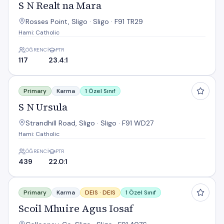
S N Realt na Mara
Rosses Point, Sligo · Sligo · F91 TR29
Hami: Catholic
ÖĞRENCI
PTR
117
23.4:1
S N Ursula
Primary
Karma
1 Özel Sınıf
S N Ursula
Strandhill Road, Sligo · Sligo · F91 WD27
Hami: Catholic
ÖĞRENCI
PTR
439
22.0:1
Scoil Mhuire Agus Iosaf
Primary
Karma
DEIS ·
DEIS
1 Özel Sınıf
Scoil Mhuire Agus Iosaf