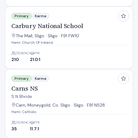
Carbury National School
Primary
Karma
Carbury National School
The Mall, Sligo · Sligo · F91 FW10
Hami: Church Of Ireland
ÖĞRENCI
PTR
210
21.0:1
Carns NS
Primary
Karma
Carns NS
S N Bhride
Carn, Moneygold, Co. Sligo · Sligo · F91 N528
Hami: Catholic
ÖĞRENCI
PTR
35
11.7:1