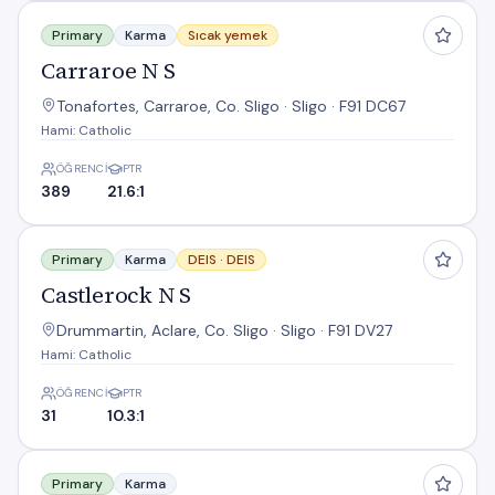
Carraroe N S
Primary
Karma
Sıcak yemek
Carraroe N S
Tonafortes, Carraroe, Co. Sligo · Sligo · F91 DC67
Hami: Catholic
ÖĞRENCI
PTR
389
21.6:1
Castlerock N S
Primary
Karma
DEIS ·
DEIS
Castlerock N S
Drummartin, Aclare, Co. Sligo · Sligo · F91 DV27
Hami: Catholic
ÖĞRENCI
PTR
31
10.3:1
Cliffoney N S
Primary
Karma