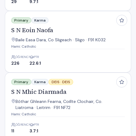
29
9.7:1
S N Eoin Naofa
Primary
Karma
S N Eoin Naofa
Baile Easa Dara, Co Sligeach · Sligo · F91 K032
Hami: Catholic
ÖĞRENCI
PTR
226
22.6:1
S N Mhic Diarmada
Primary
Karma
DEIS ·
DEIS
S N Mhic Diarmada
Bóthar Ghleann Fearna, Coillte Clochair, Co.
Liatroma · Leitrim · F91 NF72
Hami: Catholic
ÖĞRENCI
PTR
11
3.7:1