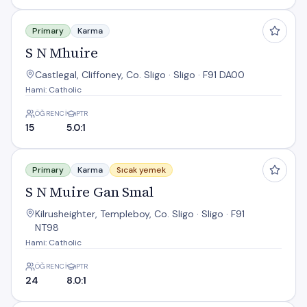
S N Mhuire
Primary
Karma
S N Mhuire
Castlegal, Cliffoney, Co. Sligo · Sligo · F91 DA00
Hami: Catholic
ÖĞRENCI
PTR
15
5.0:1
S N Muire Gan Smal
Primary
Karma
Sıcak yemek
S N Muire Gan Smal
Kilrusheighter, Templeboy, Co. Sligo · Sligo · F91
NT98
Hami: Catholic
ÖĞRENCI
PTR
24
8.0:1