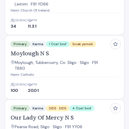
Leitrim · F91 YD86
Hami: Church Of Ireland
ÖĞRENCI
PTR
34
11.3:1
Moylough N S
Primary
Karma
1 Özel Sınıf
Sıcak yemek
Moylough N S
Moylough, Tubbercurry, Co. Sligo · Sligo · F91
T880
Hami: Catholic
ÖĞRENCI
PTR
100
20.0:1
Our Lady Of Mercy N S
Primary
Karma
DEIS ·
DEIS
4 Özel Sınıf
Our Lady Of Mercy N S
Pearse Road, Sligo · Sligo · F91 YY06