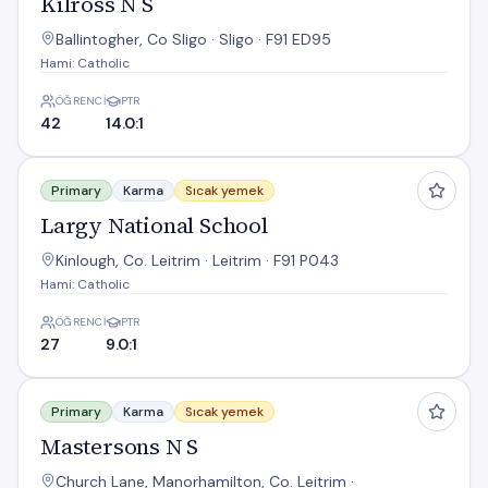
Kilross N S
Ballintogher, Co Sligo · Sligo · F91 ED95
Hami: Catholic
ÖĞRENCI
PTR
42
14.0:1
Largy National School
Primary
Karma
Sıcak yemek
Largy National School
Kinlough, Co. Leitrim · Leitrim · F91 P043
Hami: Catholic
ÖĞRENCI
PTR
27
9.0:1
Mastersons N S
Primary
Karma
Sıcak yemek
Mastersons N S
Church Lane, Manorhamilton, Co. Leitrim ·