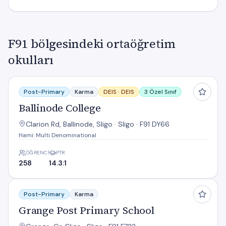
F91 bölgesindeki ortaöğretim
okulları
Ballinode College
Post-Primary
Karma
DEIS ·
DEIS
3 Özel Sınıf
Ballinode College
Clarion Rd, Ballinode, Sligo · Sligo · F91 DY66
Hami: Multi Denominational
ÖĞRENCI
PTR
258
14.3:1
Grange Post Primary School
Post-Primary
Karma
Grange Post Primary School