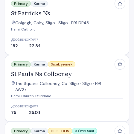
Primary
Karma
St Patricks Ns
Colgagh, Calry, Sligo · Sligo · F91 DP48
Hami: Catholic
ÖĞRENCI
PTR
182
22.8:1
St Pauls Ns Collooney
Primary
Karma
Sıcak yemek
St Pauls Ns Collooney
The Square, Collooney, Co. Sligo · Sligo · F91
AW27
Hami: Church Of Ireland
ÖĞRENCI
PTR
75
25.0:1
St. John's Co-Educational N.S. Sligo
Primary
Karma
DEIS ·
DEIS
3 Özel Sınıf