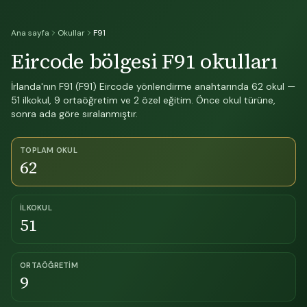
Ana sayfa
Okullar
F91
Eircode bölgesi F91 okulları
İrlanda'nın F91 (F91) Eircode yönlendirme anahtarında 62 okul —
51 ilkokul, 9 ortaöğretim ve 2 özel eğitim. Önce okul türüne,
sonra ada göre sıralanmıştır.
TOPLAM OKUL
62
İLKOKUL
51
ORTAÖĞRETIM
9