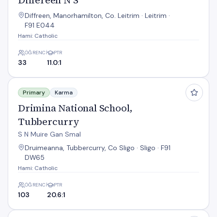
Differeen N S
Diffreen, Manorhamilton, Co. Leitrim · Leitrim ·
F91 E044
Hami: Catholic
ÖĞRENCI
PTR
33
11.0:1
Drimina National School, Tubbercurry
Primary
Karma
Drimina National School,
Tubbercurry
S N Muire Gan Smal
Druimeanna, Tubbercurry, Co Sligo · Sligo · F91
DW65
Hami: Catholic
ÖĞRENCI
PTR
103
20.6:1
Drumlease N S