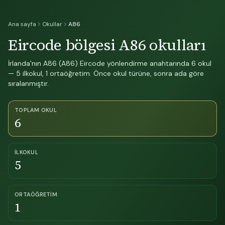
Ana sayfa
Okullar
A86
Eircode bölgesi A86 okulları
İrlanda'nın A86 (A86) Eircode yönlendirme anahtarında 6 okul
— 5 ilkokul, 1 ortaöğretim. Önce okul türüne, sonra ada göre
sıralanmıştır.
TOPLAM OKUL
6
İLKOKUL
5
ORTAÖĞRETIM
1