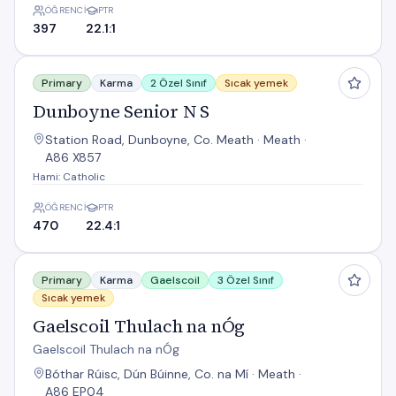
ÖĞRENCI
PTR
397
22.1:1
Dunboyne Senior N S
Primary
Karma
2 Özel Sınıf
Sıcak yemek
Dunboyne Senior N S
Station Road, Dunboyne, Co. Meath · Meath ·
A86 X857
Hami: Catholic
ÖĞRENCI
PTR
470
22.4:1
Gaelscoil Thulach na nÓg
Primary
Karma
Gaelscoil
3 Özel Sınıf
Sıcak yemek
Gaelscoil Thulach na nÓg
Gaelscoil Thulach na nÓg
Bóthar Rúisc, Dún Búinne, Co. na Mí · Meath ·
A86 EP04