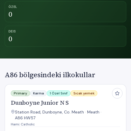
ÖZEL
0
DEIS
0
A86 bölgesindeki ilkokullar
Dunboyne Junior N S
Primary
Karma
1 Özel Sınıf
Sıcak yemek
Dunboyne Junior N S
Station Road, Dunboyne, Co. Meath · Meath ·
A86 HW57
Hami: Catholic