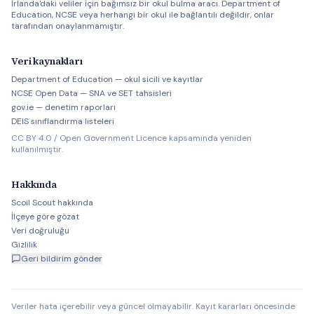
İrlanda'daki veliler için bağımsız bir okul bulma aracı. Department of
Education, NCSE veya herhangi bir okul ile bağlantılı değildir, onlar
tarafından onaylanmamıştır.
Veri kaynakları
Department of Education — okul sicili ve kayıtlar
NCSE Open Data — SNA ve SET tahsisleri
gov.ie — denetim raporları
DEIS sınıflandırma listeleri
CC BY 4.0 / Open Government Licence kapsamında yeniden
kullanılmıştır.
Hakkında
Scoil Scout hakkında
İlçeye göre gözat
Veri doğruluğu
Gizlilik
Geri bildirim gönder
Veriler hata içerebilir veya güncel olmayabilir. Kayıt kararları öncesinde