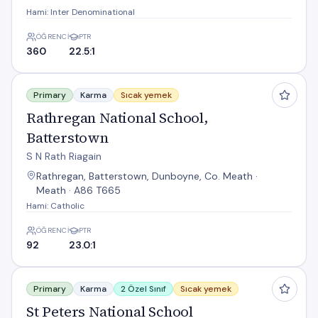
Hami: Inter Denominational
ÖĞRENCI
PTR
360
22.5:1
Rathregan National School, Batterstown
Primary
Karma
Sıcak yemek
Rathregan National School,
Batterstown
S N Rath Riagain
Rathregan, Batterstown, Dunboyne, Co. Meath ·
Meath · A86 T665
Hami: Catholic
ÖĞRENCI
PTR
92
23.0:1
St Peters National School
Primary
Karma
2 Özel Sınıf
Sıcak yemek
St Peters National School