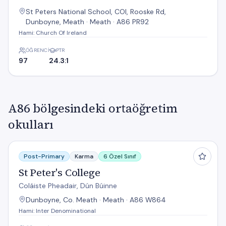
St Peters National School, COI, Rooske Rd,
Dunboyne, Meath · Meath · A86 PR92
Hami: Church Of Ireland
ÖĞRENCI
PTR
97
24.3:1
A86 bölgesindeki ortaöğretim
okulları
St Peter's College
Post-Primary
Karma
6 Özel Sınıf
St Peter's College
Coláiste Pheadair, Dún Búinne
Dunboyne, Co. Meath · Meath · A86 W864
Hami: Inter Denominational