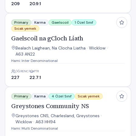
209
20.9:1
Gaelscoil na gCloch Liath
Primary
Karma
Gaelscoil
1 Özel Sınıf
Sıcak yemek
Gaelscoil na gCloch Liath
Bealach Laighean, Na Clocha Liatha · Wicklow ·
A63 AN22
Hami: Inter Denominational
ÖĞRENCI
PTR
227
22.7:1
Greystones Community NS
Primary
Karma
4 Özel Sınıf
Sıcak yemek
Greystones Community NS
Greystones CNS, Charlesland, Greystones ·
Wicklow · A63 HH94
Hami: Multi Denominational