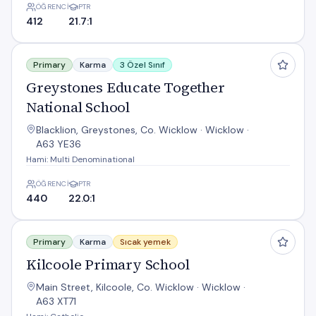
ÖĞRENCI
PTR
412
21.7:1
Greystones Educate Together National School
Primary
Karma
3 Özel Sınıf
Greystones Educate Together
National School
Blacklion, Greystones, Co. Wicklow · Wicklow ·
A63 YE36
Hami: Multi Denominational
ÖĞRENCI
PTR
440
22.0:1
Kilcoole Primary School
Primary
Karma
Sıcak yemek
Kilcoole Primary School
Main Street, Kilcoole, Co. Wicklow · Wicklow ·
A63 XT71