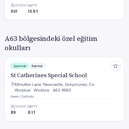
ÖĞRENCI
PTR
931
13.9:1
A63 bölgesindeki özel eğitim
okulları
St Catherines Special School
Special
Karma
St Catherines Special School
Kilmullen Lane, Newcastle, Greystones, Co.
Wicklow · Wicklow · A63 X985
Hami: Catholic
ÖĞRENCI
PTR
89
8.1:1