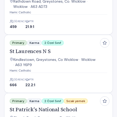
Rathdown Road, Greystones, Co. Wicklow ·
Wicklow · A63 AD73
Hami: Catholic
ÖĞRENCI
PTR
459
21.9:1
St Laurences N S
Primary
Karma
2 Özel Sınıf
St Laurences N S
Kindlestown, Greystones, Co Wicklow · Wicklow
· A63 Y6P9
Hami: Catholic
ÖĞRENCI
PTR
666
22.2:1
St Patrick's National School
Primary
Karma
2 Özel Sınıf
Sıcak yemek
St Patrick's National School