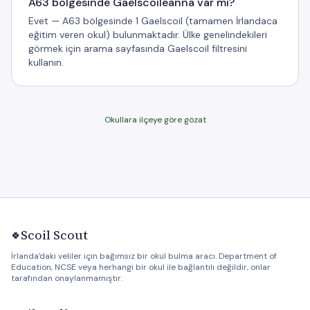
A63 bölgesinde Gaelscoileanna var mı?
Evet — A63 bölgesinde 1 Gaelscoil (tamamen İrlandaca
eğitim veren okul) bulunmaktadır. Ülke genelindekileri
görmek için arama sayfasında Gaelscoil filtresini
kullanın.
Okullara ilçeye göre gözat
Scoil Scout
🍀
İrlanda'daki veliler için bağımsız bir okul bulma aracı. Department of
Education, NCSE veya herhangi bir okul ile bağlantılı değildir, onlar
tarafından onaylanmamıştır.