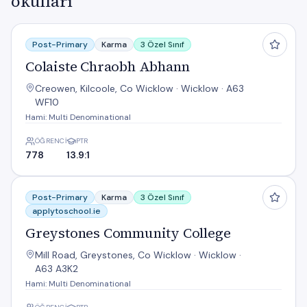
okulları
Colaiste Chraobh Abhann
Post-Primary
Karma
3 Özel Sınıf
Colaiste Chraobh Abhann
Creowen, Kilcoole, Co Wicklow · Wicklow · A63
WF10
Hami: Multi Denominational
ÖĞRENCI
PTR
778
13.9:1
Greystones Community College
Post-Primary
Karma
3 Özel Sınıf
applytoschool.ie
Greystones Community College
Mill Road, Greystones, Co Wicklow · Wicklow ·
A63 A3K2
Hami: Multi Denominational