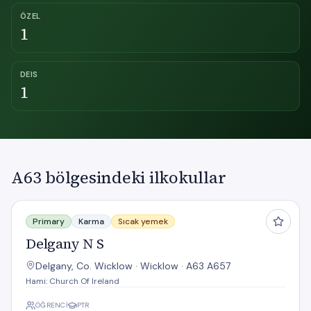
ÖZEL
1
DEIS
1
A63 bölgesindeki ilkokullar
Delgany N S
Primary
Karma
Sıcak yemek
Delgany N S
Delgany, Co. Wicklow · Wicklow · A63 A657
Hami: Church Of Ireland
ÖĞRENCI
PTR