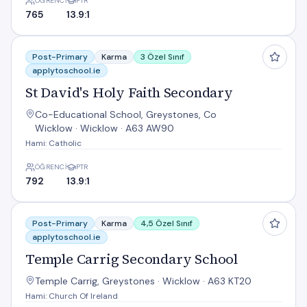
ÖĞRENCI
PTR
765
13.9:1
St David's Holy Faith Secondary
Post-Primary
Karma
3 Özel Sınıf
applytoschool.ie
St David's Holy Faith Secondary
Co-Educational School, Greystones, Co
Wicklow · Wicklow · A63 AW90
Hami: Catholic
ÖĞRENCI
PTR
792
13.9:1
Temple Carrig Secondary School
Post-Primary
Karma
4,5 Özel Sınıf
applytoschool.ie
Temple Carrig Secondary School
Temple Carrig, Greystones · Wicklow · A63 KT20
Hami: Church Of Ireland