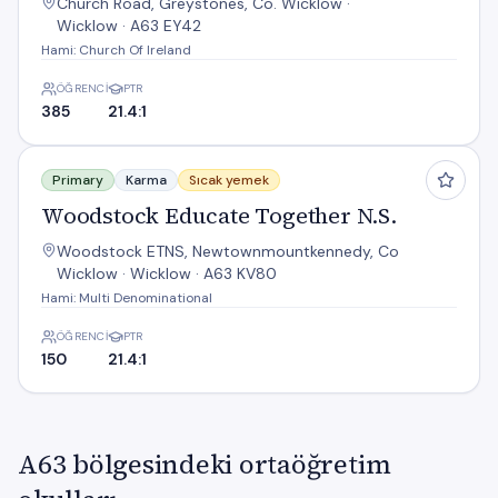
Church Road, Greystones, Co. Wicklow ·
Wicklow · A63 EY42
Hami: Church Of Ireland
ÖĞRENCI
PTR
385
21.4:1
Woodstock Educate Together N.S.
Primary
Karma
Sıcak yemek
Woodstock Educate Together N.S.
Woodstock ETNS, Newtownmountkennedy, Co
Wicklow · Wicklow · A63 KV80
Hami: Multi Denominational
ÖĞRENCI
PTR
150
21.4:1
A63 bölgesindeki ortaöğretim