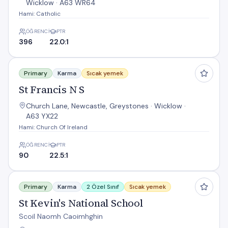
Wicklow · A63 WR64
Hami: Catholic
ÖĞRENCI
PTR
396
22.0:1
St Francis N S
Primary
Karma
Sıcak yemek
St Francis N S
Church Lane, Newcastle, Greystones · Wicklow ·
A63 YX22
Hami: Church Of Ireland
ÖĞRENCI
PTR
90
22.5:1
St Kevin's National School
Primary
Karma
2 Özel Sınıf
Sıcak yemek
St Kevin's National School
Scoil Naomh Caoimhghin