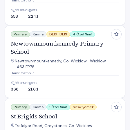
Hami: Catholic
ÖĞRENCI
PTR
553
22.1:1
Newtownmountkennedy Primary School
Primary
Karma
DEIS ·
DEIS
4 Özel Sınıf
Newtownmountkennedy Primary
School
Newtownmountkennedy, Co. Wicklow · Wicklow
· A63 FP76
Hami: Catholic
ÖĞRENCI
PTR
368
21.6:1
St Brigids School
Primary
Karma
1 Özel Sınıf
Sıcak yemek
St Brigids School
Trafalgar Road, Greystones, Co. Wicklow ·