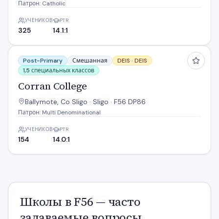
Патрон: Catholic
УЧЕНИКОВ
PTR
325
14.1:1
Corran College
Post-Primary
Смешанная
DEIS ·
DEIS
1,5 специальных классов
Corran College
Ballymote, Co Sligo · Sligo · F56 DP86
Патрон: Multi Denominational
УЧЕНИКОВ
PTR
154
14.0:1
Школы в F56 — часто
задаваемые вопросы