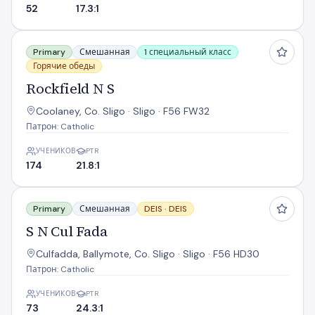
52
17.3:1
Rockfield N S
Primary
Смешанная
1 специальный класс
Горячие обеды
Rockfield N S
Coolaney, Co. Sligo · Sligo · F56 FW32
Патрон: Catholic
УЧЕНИКОВ
PTR
174
21.8:1
S N Cul Fada
Primary
Смешанная
DEIS ·
DEIS
S N Cul Fada
Culfadda, Ballymote, Co. Sligo · Sligo · F56 HD30
Патрон: Catholic
УЧЕНИКОВ
PTR
73
24.3:1