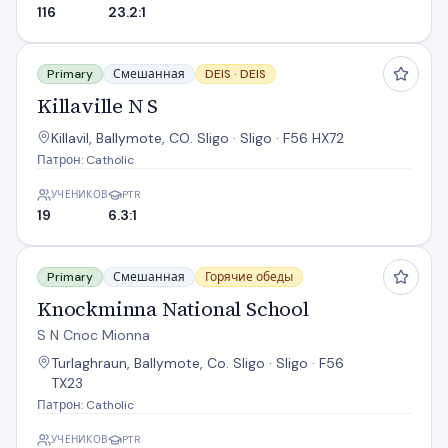
116
23.2:1
Killaville N S
Primary
Смешанная
DEIS ·
DEIS
Killaville N S
Killavil, Ballymote, CO. Sligo · Sligo · F56 HX72
Патрон: Catholic
УЧЕНИКОВ
PTR
19
6.3:1
Knockminna National School
Primary
Смешанная
Горячие обеды
Knockminna National School
S N Cnoc Mionna
Turlaghraun, Ballymote, Co. Sligo · Sligo · F56
TX23
Патрон: Catholic
УЧЕНИКОВ
PTR