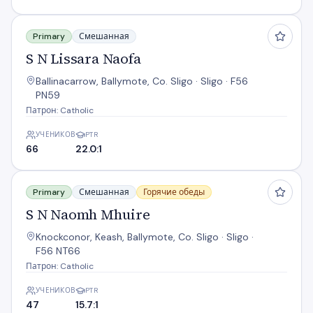
S N Lissara Naofa
Primary
Смешанная
S N Lissara Naofa
Ballinacarrow, Ballymote, Co. Sligo · Sligo · F56
PN59
Патрон: Catholic
УЧЕНИКОВ
PTR
66
22.0:1
S N Naomh Mhuire
Primary
Смешанная
Горячие обеды
S N Naomh Mhuire
Knockconor, Keash, Ballymote, Co. Sligo · Sligo ·
F56 NT66
Патрон: Catholic
УЧЕНИКОВ
PTR
47
15.7:1