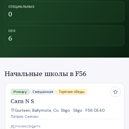
СПЕЦИАЛЬНЫХ
0
DEIS
6
Начальные школы в F56
Carn N S
Primary
Смешанная
Горячие обеды
Carn N S
Gurteen, Ballymote, Co. Sligo · Sligo · F56 DE40
Патрон: Catholic
УЧЕНИКОВ
PTR