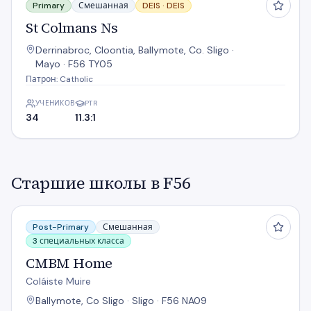
Primary
Смешанная
DEIS ·
DEIS
St Colmans Ns
Derrinabroc, Cloontia, Ballymote, Co. Sligo ·
Mayo · F56 TY05
Патрон: Catholic
УЧЕНИКОВ
PTR
34
11.3:1
Старшие школы в F56
CMBM Home
Post-Primary
Смешанная
3 специальных класса
CMBM Home
Coláiste Muire
Ballymote, Co Sligo · Sligo · F56 NA09