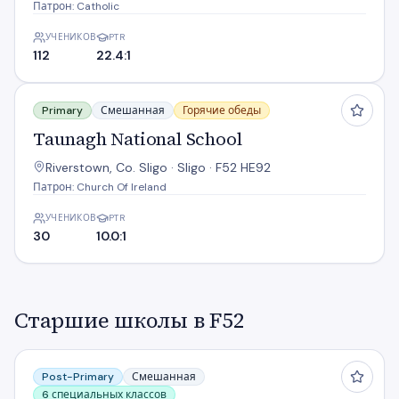
Патрон: Catholic
УЧЕНИКОВ
PTR
112
22.4:1
Taunagh National School
Primary
Смешанная
Горячие обеды
Taunagh National School
Riverstown, Co. Sligo · Sligo · F52 HE92
Патрон: Church Of Ireland
УЧЕНИКОВ
PTR
30
10.0:1
Старшие школы в F52
Abbey Community College
Post-Primary
Смешанная
6 специальных классов