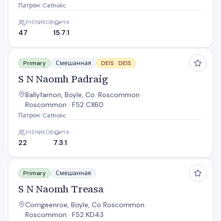
Патрон: Catholic
УЧЕНИКОВ
PTR
47
15.7:1
S N Naomh Padraig
Primary
Смешанная
DEIS ·
DEIS
S N Naomh Padraig
Ballyfarnon, Boyle, Co. Roscommon ·
Roscommon · F52 CX60
Патрон: Catholic
УЧЕНИКОВ
PTR
22
7.3:1
S N Naomh Treasa
Primary
Смешанная
S N Naomh Treasa
Corrigeenroe, Boyle, Co Roscommon ·
Roscommon · F52 KD43