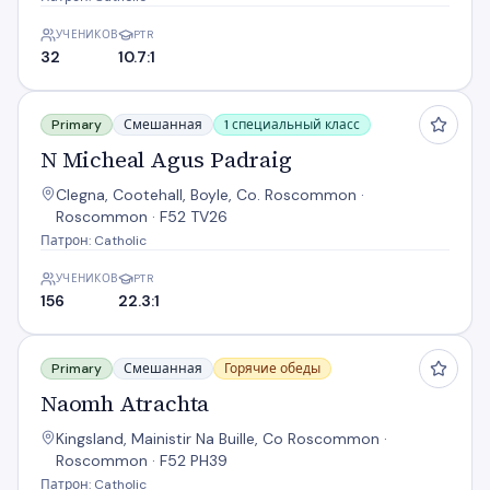
УЧЕНИКОВ
PTR
32
10.7:1
N Micheal Agus Padraig
Primary
Смешанная
1 специальный класс
N Micheal Agus Padraig
Clegna, Cootehall, Boyle, Co. Roscommon ·
Roscommon · F52 TV26
Патрон: Catholic
УЧЕНИКОВ
PTR
156
22.3:1
Naomh Atrachta
Primary
Смешанная
Горячие обеды
Naomh Atrachta
Kingsland, Mainistir Na Buille, Co Roscommon ·
Roscommon · F52 PH39
Патрон: Catholic