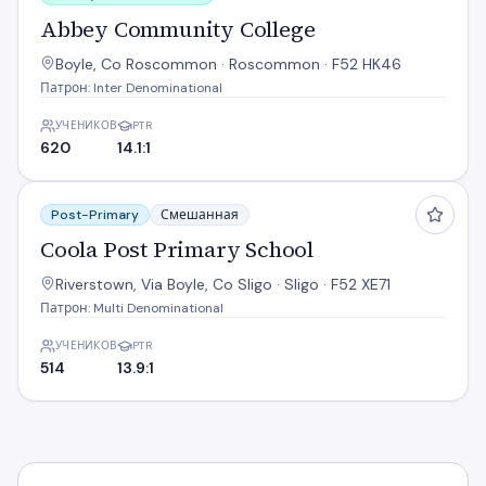
Abbey Community College
Boyle, Co Roscommon · Roscommon · F52 HK46
Патрон: Inter Denominational
УЧЕНИКОВ
PTR
620
14.1:1
Coola Post Primary School
Post-Primary
Смешанная
Coola Post Primary School
Riverstown, Via Boyle, Co Sligo · Sligo · F52 XE71
Патрон: Multi Denominational
УЧЕНИКОВ
PTR
514
13.9:1