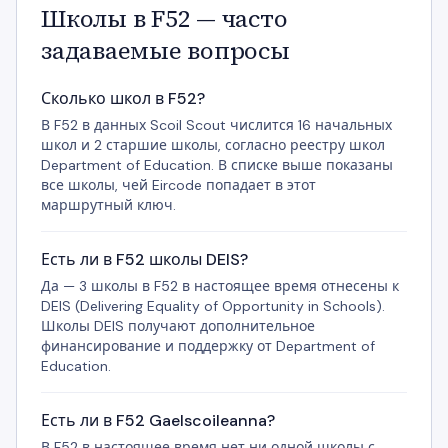
Школы в F52 — часто
задаваемые вопросы
Сколько школ в F52?
В F52 в данных Scoil Scout числится 16 начальных
школ и 2 старшие школы, согласно реестру школ
Department of Education. В списке выше показаны
все школы, чей Eircode попадает в этот
маршрутный ключ.
Есть ли в F52 школы DEIS?
Да — 3 школы в F52 в настоящее время отнесены к
DEIS (Delivering Equality of Opportunity in Schools).
Школы DEIS получают дополнительное
финансирование и поддержку от Department of
Education.
Есть ли в F52 Gaelscoileanna?
В F52 в настоящее время нет ни одной школы с