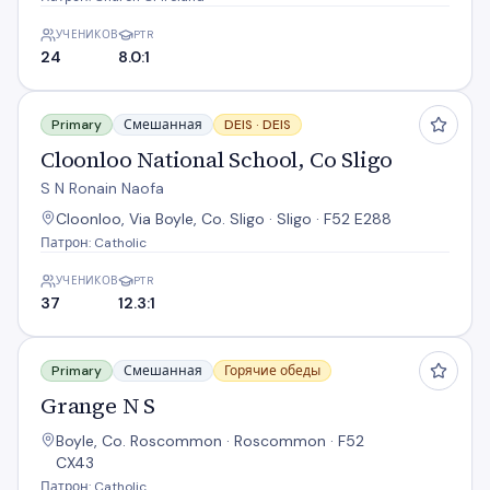
УЧЕНИКОВ
PTR
24
8.0:1
Cloonloo National School, Co Sligo
Primary
Смешанная
DEIS ·
DEIS
Cloonloo National School, Co Sligo
S N Ronain Naofa
Cloonloo, Via Boyle, Co. Sligo · Sligo · F52 E288
Патрон: Catholic
УЧЕНИКОВ
PTR
37
12.3:1
Grange N S
Primary
Смешанная
Горячие обеды
Grange N S
Boyle, Co. Roscommon · Roscommon · F52
CX43
Патрон: Catholic