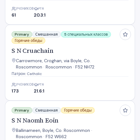
УЧЕНИКОВ
PTR
61
20.3:1
S N Cruachain
Primary
Смешанная
5 специальных классов
Горячие обеды
S N Cruachain
Carrowmore, Croghan, via Boyle, Co.
Roscommon · Roscommon · F52 NH72
Патрон: Catholic
УЧЕНИКОВ
PTR
173
21.6:1
S N Naomh Eoin
Primary
Смешанная
Горячие обеды
S N Naomh Eoin
Ballinameen, Boyle, Co. Roscommon ·
Roscommon · F52 W662