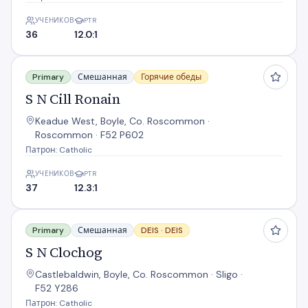
УЧЕНИКОВ
PTR
36
12.0:1
S N Cill Ronain
Primary
Смешанная
Горячие обеды
S N Cill Ronain
Keadue West, Boyle, Co. Roscommon ·
Roscommon · F52 P602
Патрон: Catholic
УЧЕНИКОВ
PTR
37
12.3:1
S N Clochog
Primary
Смешанная
DEIS ·
DEIS
S N Clochog
Castlebaldwin, Boyle, Co. Roscommon · Sligo ·
F52 Y286
Патрон: Catholic