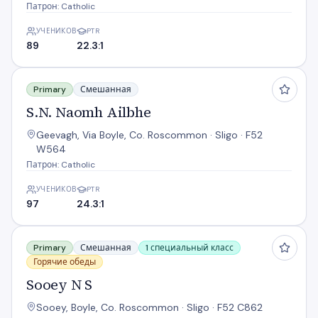
Патрон: Catholic
УЧЕНИКОВ
PTR
89
22.3:1
S.N. Naomh Ailbhe
Primary
Смешанная
S.N. Naomh Ailbhe
Geevagh, Via Boyle, Co. Roscommon · Sligo · F52
W564
Патрон: Catholic
УЧЕНИКОВ
PTR
97
24.3:1
Sooey N S
Primary
Смешанная
1 специальный класс
Горячие обеды
Sooey N S
Sooey, Boyle, Co. Roscommon · Sligo · F52 C862