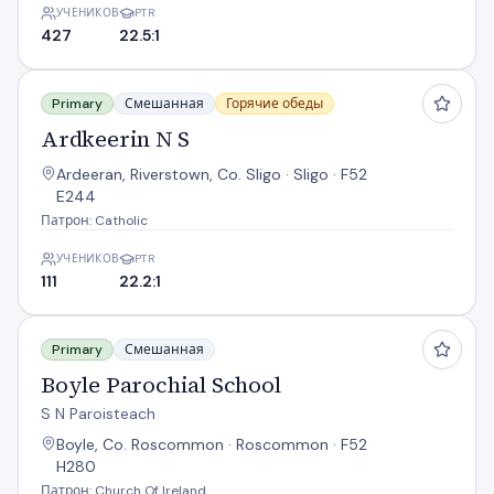
УЧЕНИКОВ
PTR
427
22.5:1
Ardkeerin N S
Primary
Смешанная
Горячие обеды
Ardkeerin N S
Ardeeran, Riverstown, Co. Sligo · Sligo · F52
E244
Патрон: Catholic
УЧЕНИКОВ
PTR
111
22.2:1
Boyle Parochial School
Primary
Смешанная
Boyle Parochial School
S N Paroisteach
Boyle, Co. Roscommon · Roscommon · F52
H280
Патрон: Church Of Ireland