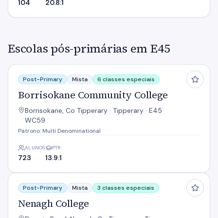
104
20.8:1
Escolas pós-primárias em E45
Borrisokane Community College
Post-Primary
Mista
6 classes especiais
Borrisokane Community College
Borrisokane, Co Tipperary · Tipperary · E45
WC59
Patrono: Multi Denominational
ALUNOS
PTR
723
13.9:1
Nenagh College
Post-Primary
Mista
3 classes especiais
Nenagh College