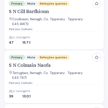
Primary
Mista
Refeições quentes
S N Cill Barfhionn
Coolbawn, Nenagh, Co. Tipperary · Tipperary ·
E45 AW72
Patrono: Catholic
ALUNOS
PTR
47
15.7:1
S N Colmain Naofa
Primary
Mista
Refeições quentes
S N Colmain Naofa
Terryglass, Nenagh, Co. Tipperary · Tipperary ·
E45 T671
Patrono: Catholic
ALUNOS
PTR
39
13.0:1
S N Lios An Halla