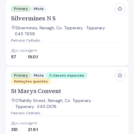
Silvermines N S
Primary
Mista
Silvermines N S
Silvermines, Nenagh, Co. Tipperary · Tipperary ·
E45 T658
Patrono: Catholic
ALUNOS
PTR
57
19.0:1
St Marys Convent
Primary
Mista
3 classes especiais
Refeições quentes
St Marys Convent
O'Rahilly Street, Nenagh, Co. Tipperary ·
Tipperary · E45 DX78
Patrono: Catholic
ALUNOS
PTR
351
21.9:1