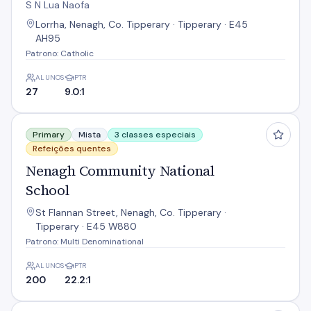
S N Lua Naofa
Lorrha, Nenagh, Co. Tipperary · Tipperary · E45
AH95
Patrono: Catholic
ALUNOS
PTR
27
9.0:1
Nenagh Community National School
Primary
Mista
3 classes especiais
Refeições quentes
Nenagh Community National
School
St Flannan Street, Nenagh, Co. Tipperary ·
Tipperary · E45 W880
Patrono: Multi Denominational
ALUNOS
PTR
200
22.2:1
Portroe N S