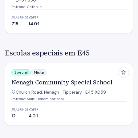
E45 F890
Patrono: Catholic
ALUNOS
PTR
715
14.0:1
Escolas especiais em E45
Nenagh Community Special School
Special
Mista
Nenagh Community Special School
Church Road, Nenagh · Tipperary · E45 XD59
Patrono: Multi Denominational
ALUNOS
PTR
12
4.0:1