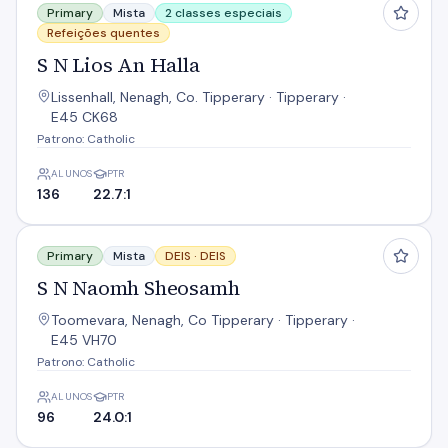
Primary
Mista
2 classes especiais
Refeições quentes
S N Lios An Halla
Lissenhall, Nenagh, Co. Tipperary · Tipperary ·
E45 CK68
Patrono: Catholic
ALUNOS
PTR
136
22.7:1
S N Naomh Sheosamh
Primary
Mista
DEIS ·
DEIS
S N Naomh Sheosamh
Toomevara, Nenagh, Co Tipperary · Tipperary ·
E45 VH70
Patrono: Catholic
ALUNOS
PTR
96
24.0:1