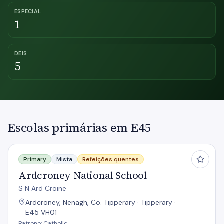
ESPECIAL
1
DEIS
5
Escolas primárias em E45
Ardcroney National School
Primary
Mista
Refeições quentes
Ardcroney National School
S N Ard Croine
Ardcroney, Nenagh, Co. Tipperary · Tipperary ·
E45 VH01
Patrono: Catholic