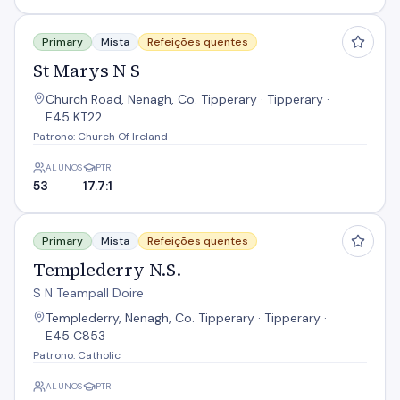
St Marys N S
Primary
Mista
Refeições quentes
St Marys N S
Church Road, Nenagh, Co. Tipperary · Tipperary ·
E45 KT22
Patrono: Church Of Ireland
ALUNOS
PTR
53
17.7:1
Templederry N.S.
Primary
Mista
Refeições quentes
Templederry N.S.
S N Teampall Doire
Templederry, Nenagh, Co. Tipperary · Tipperary ·
E45 C853
Patrono: Catholic
ALUNOS
PTR