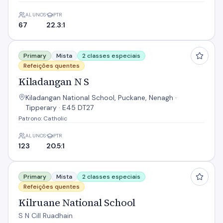
ALUNOS
PTR
67
22.3:1
Kiladangan N S
Primary
Mista
2 classes especiais
Refeições quentes
Kiladangan N S
Kiladangan National School, Puckane, Nenagh ·
Tipperary · E45 DT27
Patrono: Catholic
ALUNOS
PTR
123
20.5:1
Kilruane National School
Primary
Mista
2 classes especiais
Refeições quentes
Kilruane National School
S N Cill Ruadhain