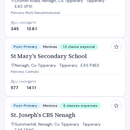
Dromin Road, Nenagh, Co Tipperary · Tipperary ·
E45 VF51
Patrono: Multi Denominational
ALUNOS
PTR
345
13.8:1
St Mary's Secondary School
Post-Primary
Meninas
1,5 classe especial
St Mary's Secondary School
Nenagh, Co Tipperary · Tipperary · E45 PX63
Patrono: Catholic
ALUNOS
PTR
577
14.1:1
St. Joseph's CBS Nenagh
Post-Primary
Meninos
6 classes especiais
St. Joseph's CBS Nenagh
Summerhill, Nenagh, Co Tipperary · Tipperary ·