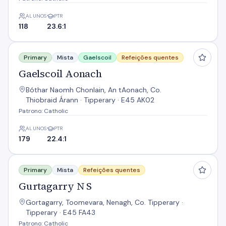
ALUNOS
PTR
118
23.6:1
Gaelscoil Aonach
Primary
Mista
Gaelscoil
Refeições quentes
Gaelscoil Aonach
Bóthar Naomh Chonlain, An tAonach, Co.
Thiobraid Árann · Tipperary · E45 AK02
Patrono: Catholic
ALUNOS
PTR
179
22.4:1
Gurtagarry N S
Primary
Mista
Refeições quentes
Gurtagarry N S
Gortagarry, Toomevara, Nenagh, Co. Tipperary ·
Tipperary · E45 FA43
Patrono: Catholic