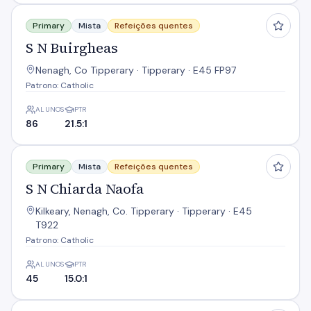
S N Buirgheas
Primary
Mista
Refeições quentes
S N Buirgheas
Nenagh, Co Tipperary · Tipperary · E45 FP97
Patrono: Catholic
ALUNOS
PTR
86
21.5:1
S N Chiarda Naofa
Primary
Mista
Refeições quentes
S N Chiarda Naofa
Kilkeary, Nenagh, Co. Tipperary · Tipperary · E45
T922
Patrono: Catholic
ALUNOS
PTR
45
15.0:1
S N Cill Barfhionn