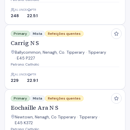
ALUNOS
PTR
248
22.5:1
Carrig N S
Primary
Mista
Refeições quentes
Carrig N S
Ballycommon, Nenagh, Co. Tipperary · Tipperary
· E45 P227
Patrono: Catholic
ALUNOS
PTR
229
22.9:1
Eochaille Ara N S
Primary
Mista
Refeições quentes
Eochaille Ara N S
Newtown, Nenagh, Co Tipperary · Tipperary ·
E45 K372
Patrono: Catholic