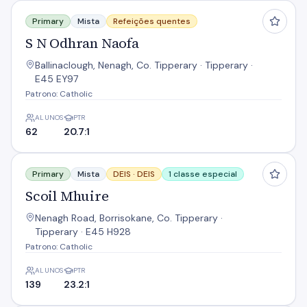
S N Odhran Naofa
Primary
Mista
Refeições quentes
S N Odhran Naofa
Ballinaclough, Nenagh, Co. Tipperary · Tipperary ·
E45 EY97
Patrono: Catholic
ALUNOS
PTR
62
20.7:1
Scoil Mhuire
Primary
Mista
DEIS ·
DEIS
1 classe especial
Scoil Mhuire
Nenagh Road, Borrisokane, Co. Tipperary ·
Tipperary · E45 H928
Patrono: Catholic
ALUNOS
PTR
139
23.2:1