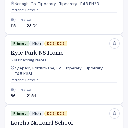
Nenagh, Co. Tipperary · Tipperary · E45 PN25
Patrono: Catholic
ALUNOS
PTR
115
23.0:1
Kyle Park NS Home
Primary
Mista
DEIS ·
DEIS
Kyle Park NS Home
S N Phadraig Naofa
Kylepark, Borrisokane, Co. Tipperary · Tipperary ·
E45 K681
Patrono: Catholic
ALUNOS
PTR
86
21.5:1
Lorrha National School
Primary
Mista
DEIS ·
DEIS
Lorrha National School