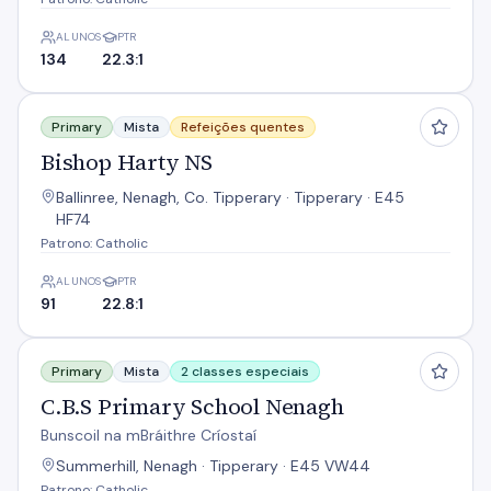
ALUNOS
PTR
134
22.3:1
Bishop Harty NS
Primary
Mista
Refeições quentes
Bishop Harty NS
Ballinree, Nenagh, Co. Tipperary · Tipperary · E45
HF74
Patrono: Catholic
ALUNOS
PTR
91
22.8:1
C.B.S Primary School Nenagh
Primary
Mista
2 classes especiais
C.B.S Primary School Nenagh
Bunscoil na mBráithre Críostaí
Summerhill, Nenagh · Tipperary · E45 VW44
Patrono: Catholic