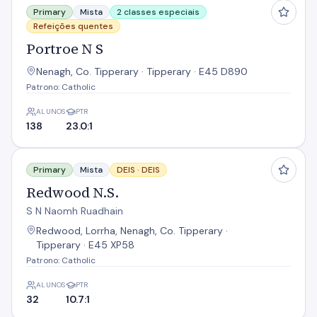
Primary
Mista
2 classes especiais
Refeições quentes
Portroe N S
Nenagh, Co. Tipperary · Tipperary · E45 D890
Patrono: Catholic
ALUNOS
PTR
138
23.0:1
Redwood N.S.
Primary
Mista
DEIS ·
DEIS
Redwood N.S.
S N Naomh Ruadhain
Redwood, Lorrha, Nenagh, Co. Tipperary ·
Tipperary · E45 XP58
Patrono: Catholic
ALUNOS
PTR
32
10.7:1