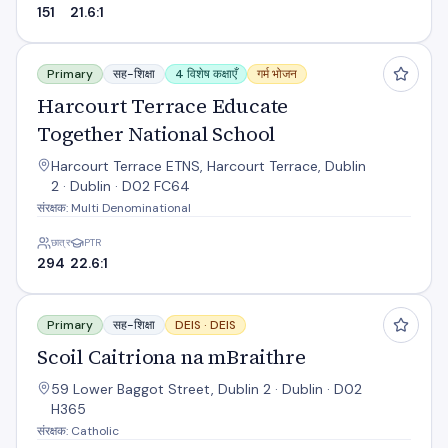
151
21.6:1
Harcourt Terrace Educate Together National School
Primary
सह-शिक्षा
4 विशेष कक्षाएँ
गर्म भोजन
Harcourt Terrace Educate
Together National School
Harcourt Terrace ETNS, Harcourt Terrace, Dublin
2 · Dublin · D02 FC64
संरक्षक: Multi Denominational
छात्र
PTR
294
22.6:1
Scoil Caitriona na mBraithre
Primary
सह-शिक्षा
DEIS ·
DEIS
Scoil Caitriona na mBraithre
59 Lower Baggot Street, Dublin 2 · Dublin · D02
H365
संरक्षक: Catholic