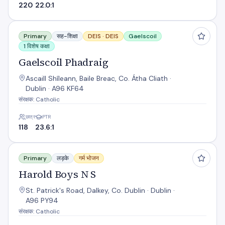
220
22.0:1
Gaelscoil Phadraig
Primary
सह-शिक्षा
DEIS ·
DEIS
Gaelscoil
1 विशेष कक्षा
Gaelscoil Phadraig
Ascaill Shíleann, Baile Breac, Co. Átha Cliath ·
Dublin · A96 KF64
संरक्षक: Catholic
छात्र
PTR
118
23.6:1
Harold Boys N S
Primary
लड़के
गर्म भोजन
Harold Boys N S
St. Patrick's Road, Dalkey, Co. Dublin · Dublin ·
A96 PY94
संरक्षक: Catholic