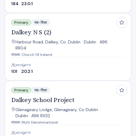
184
23.0:1
Dalkey N S (2)
Primary
सह-शिक्षा
Dalkey N S (2)
Harbour Road, Dalkey, Co. Dublin · Dublin · A96
RR04
संरक्षक: Church Of Ireland
छात्र
PTR
101
20.2:1
Dalkey School Project
Primary
सह-शिक्षा
Dalkey School Project
Glenageary Lodge, Glenageary, Co Dublin ·
Dublin · A96 RX32
संरक्षक: Multi Denominational
छात्र
PTR