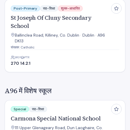
St Joseph Of Cluny Secondary School
Post-Primary
सह-शिक्षा
शुल्क-आधारित
St Joseph Of Cluny Secondary
School
Ballinclea Road, Killiney, Co. Dublin · Dublin · A96
DK13
संरक्षक: Catholic
छात्र
PTR
270
14.2:1
A96 में विशेष स्कूल
Carmona Special National School
Special
सह-शिक्षा
Carmona Special National School
111 Upper Glenageary Road, Dun Laoghaire, Co.