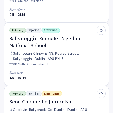
संरक्षक: Church Of Ireland
छात्र
PTR
211
21.1:1
Sallynoggin Educate Together National School
Primary
सह-शिक्षा
1 विशेष कक्षा
Sallynoggin Educate Together
National School
Sallynoggin Killiney ETNS, Pearse Street,
Sallynoggin · Dublin · A96 PXH3
संरक्षक: Multi Denominational
छात्र
PTR
45
15.0:1
Scoil Cholmcille Junior Ns
Primary
सह-शिक्षा
DEIS ·
DEIS
Scoil Cholmcille Junior Ns
Coolevin, Ballybrack, Co. Dublin · Dublin · A96