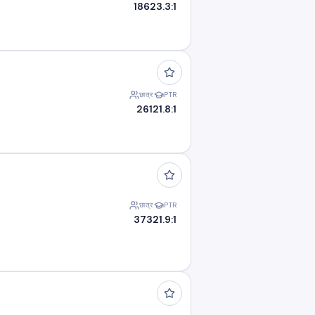
186
23.3:1
छात्र
PTR
261
21.8:1
छात्र
PTR
373
21.9:1