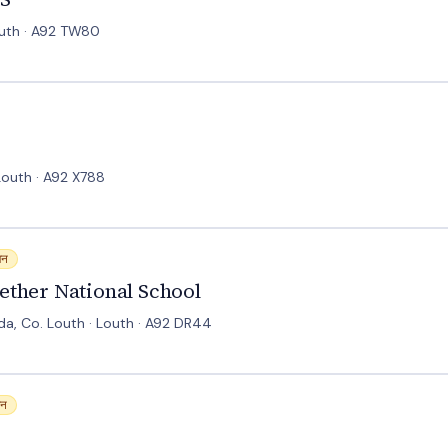
outh · A92 TW80
Louth · A92 X788
onal School
जन
ether National School
eda, Co. Louth · Louth · A92 DR44
जन