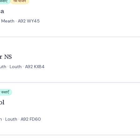
क्षाएँ
गर्म भोजन
sa
 · Meath · A92 WY45
r NS
th · Louth · A92 KX84
कक्षाएँ
ol
 · Louth · A92 FD60