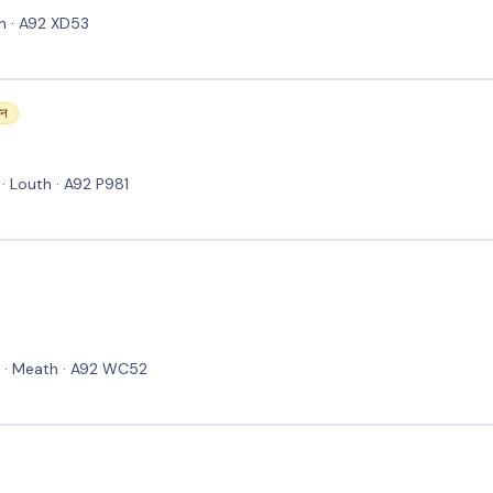
th · A92 XD53
जन
· Louth · A92 P981
 · Meath · A92 WC52