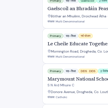
Primary
सह-शिक्षा
Gaelscoil
2 विशेष क
Gaelscoil an Bhradáin Fea
Bóthar an Mhuilinn, Droichead Átha
संरक्षक: Multi Denominational
Le Cheile Educate Together NS
Primary
सह-शिक्षा
गर्म भोजन
Le Cheile Educate Togethe
Mornington Road, Drogheda, Co. Lou
संरक्षक: Multi Denominational
Marymount National School
Primary
सह-शिक्षा
DEIS ·
DEIS
2 विशेष 
Marymount National Scho
S N Ard Mhuire C
Donore Avenue, Drogheda, Co. Louth
संरक्षक: Catholic
Naomh Seosamh