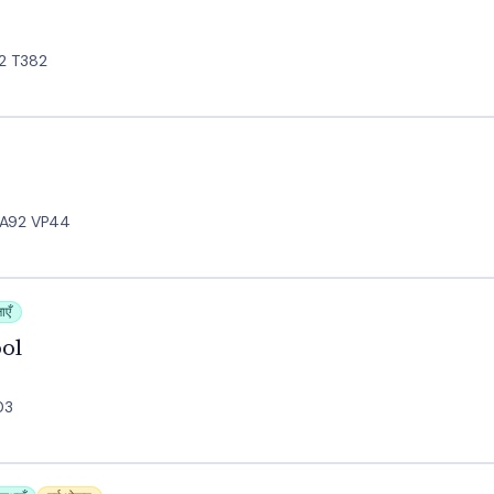
92 T382
· A92 VP44
ाएँ
ol
03