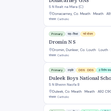
Donacarney GNS
S N Realt na Mara (C)
Donacarney, Co. Meath · Meath · A
संरक्षक: Catholic
Dromin N S
Primary
सह-शिक्षा
गर्म भोजन
Dromin N S
Dromin, Dunleer, Co. Louth · Louth 
संरक्षक: Catholic
Duleek Boys National School
Primary
लड़के
DEIS ·
DEIS
3 विशेष कक्ष
Duleek Boys National Scho
S N Bheinn Naofa B
Duleek, Co. Meath · Meath · A92 C9
संरक्षक: Catholic
Gaelscoil an Bhradáin Feasa