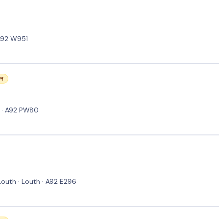
 A92 W951
जन
 · A92 PW80
outh · Louth · A92 E296
eath