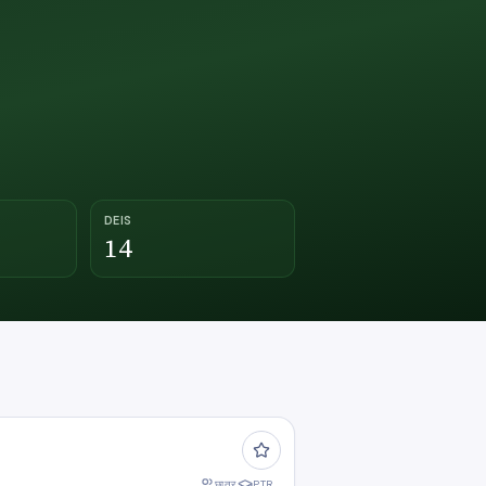
DEIS
14
छात्र
PTR