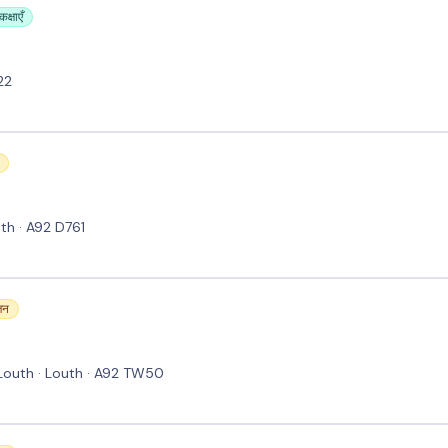
क्षाएँ
22
uth · A92 D761
ोजन
 Louth · Louth · A92 TW50