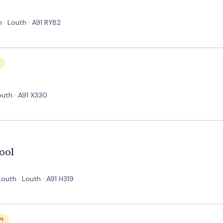
h · Louth · A91 RY82
outh · A91 X330
ool
outh · Louth · A91 H319
जन