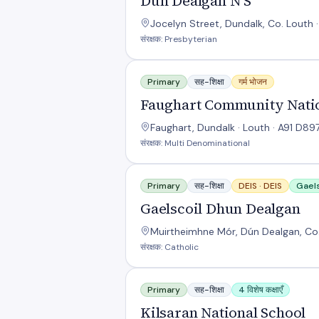
Dun Dealgan N S
Jocelyn Street, Dundalk, Co. Louth ·
संरक्षक: Presbyterian
Faughart Community National School
Primary
सह-शिक्षा
गर्म भोजन
Faughart Community Natio
Faughart, Dundalk · Louth · A91 D89
संरक्षक: Multi Denominational
Gaelscoil Dhun Dealgan
Primary
सह-शिक्षा
DEIS ·
DEIS
Gaels
Gaelscoil Dhun Dealgan
Muirtheimhne Mór, Dún Dealgan, Co. 
संरक्षक: Catholic
Kilsaran National School
Primary
सह-शिक्षा
4 विशेष कक्षाएँ
Kilsaran National School