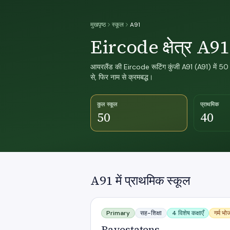
मुखपृष्ठ
स्कूल
A91
Eircode क्षेत्र A91
आयरलैंड की Eircode रूटिंग कुंजी A91 (A91) में 50 
से, फिर नाम से क्रमबद्ध।
कुल स्कूल
प्राथमिक
50
40
A91 में प्राथमिक स्कूल
Bayestatens
Primary
सह-शिक्षा
4 विशेष कक्षाएँ
गर्म भ
Bayestatens