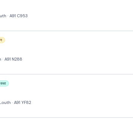
outh · A91 C953
जन
h · A91 N288
कक्षा
Louth · A91 YF82