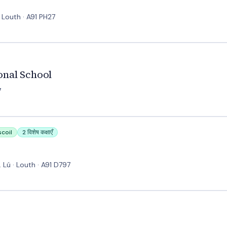
 Louth · A91 PH27
nal School
7
coil
2 विशेष कक्षाएँ
Lú · Louth · A91 D797