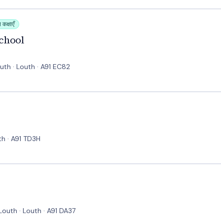
 कक्षाएँ
chool
th · Louth · A91 EC82
th · A91 TD3H
outh · Louth · A91 DA37