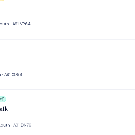
Louth · A91 VP64
h · A91 X098
ाएँ
alk
Louth · A91 DN76