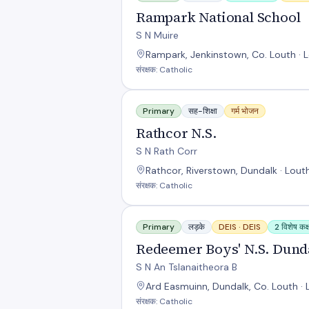
Rampark National School
S N Muire
Rampark, Jenkinstown, Co. Louth · 
संरक्षक: Catholic
Rathcor N.S.
Primary
सह-शिक्षा
गर्म भोजन
Rathcor N.S.
S N Rath Corr
Rathcor, Riverstown, Dundalk · Lout
संरक्षक: Catholic
Redeemer Boys' N.S. Dundalk
Primary
लड़के
DEIS ·
DEIS
2 विशेष कक्ष
Redeemer Boys' N.S. Dund
S N An Tslanaitheora B
Ard Easmuinn, Dundalk, Co. Louth · 
संरक्षक: Catholic