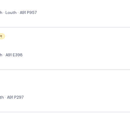
 · Louth · A91 P957
जन
h · A91 E398
th · A91 P297