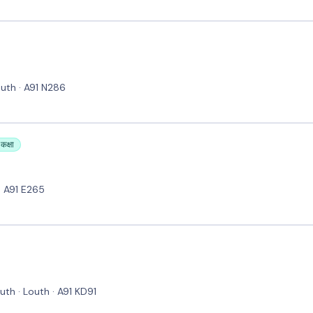
outh · A91 N286
कक्षा
· A91 E265
th · Louth · A91 KD91