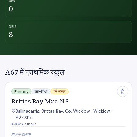
विशेष
0
DEIS
8
A67 में प्राथमिक स्कूल
Brittas Bay Mxd N S
Primary
सह-शिक्षा
गर्म भोजन
Brittas Bay Mxd N S
Ballinacarrig, Brittas Bay, Co. Wicklow · Wicklow ·
A67 XP71
संरक्षक: Catholic
छात्र
PTR