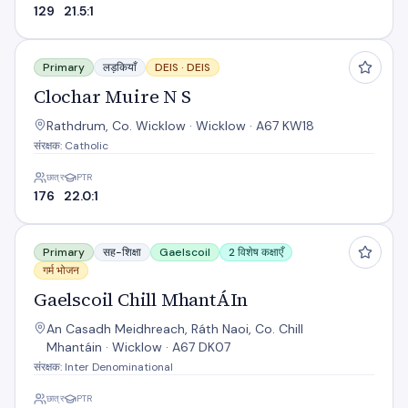
129
21.5:1
Clochar Muire N S
Primary
लड़कियाँ
DEIS ·
DEIS
Clochar Muire N S
Rathdrum, Co. Wicklow · Wicklow · A67 KW18
संरक्षक: Catholic
छात्र
PTR
176
22.0:1
Gaelscoil Chill MhantÁIn
Primary
सह-शिक्षा
Gaelscoil
2 विशेष कक्षाएँ
गर्म भोजन
Gaelscoil Chill MhantÁIn
An Casadh Meidhreach, Ráth Naoi, Co. Chill
Mhantáin · Wicklow · A67 DK07
संरक्षक: Inter Denominational
छात्र
PTR