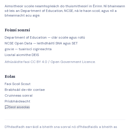
Aimsitheoir scoile neamhspleách do thuismitheoirí in Éirinn. Ní bhaineann
sé leis an Department of Education, NCSE, ná le haon scoil, agus níl a
bheannacht acu aige.
Foinsí sonraí
Department of Education — clár scoile agus rollú
NCSE Open Data — leithdháiltí SNA agus SET
gov.ie — tuairiscí cigireachta
Liostaí aicmithe DEIS
Athúsáidte faoi CC BY 4.0 / Open Government Licence.
Eolas
Faoi Scoil Scout
Brabhsáil de réir contae
Cruinneas sonraí
Príobháideacht
Seol aiseolas
D'fhéadfadh earráidí a bheith sna sonraí nó d'fhéadfaidís a bheith as