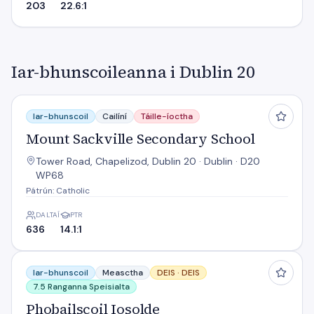
203
22.6:1
Iar-bhunscoileanna i Dublin 20
Mount Sackville Secondary School
Iar-bhunscoil
Cailíní
Táille-íoctha
Mount Sackville Secondary School
Tower Road, Chapelizod, Dublin 20 · Dublin · D20
WP68
Pátrún: Catholic
DALTAÍ
PTR
636
14.1:1
Phobailscoil Iosolde
Iar-bhunscoil
Measctha
DEIS ·
DEIS
7.5 Ranganna Speisialta
Phobailscoil Iosolde