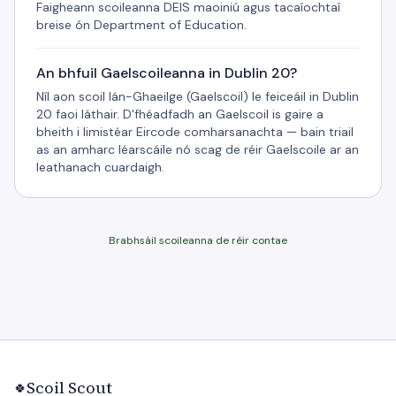
Faigheann scoileanna DEIS maoiniú agus tacaíochtaí
breise ón Department of Education.
An bhfuil Gaelscoileanna in Dublin 20?
Níl aon scoil lán-Ghaeilge (Gaelscoil) le feiceáil in Dublin
20 faoi láthair. D'fhéadfadh an Gaelscoil is gaire a
bheith i limistéar Eircode comharsanachta — bain triail
as an amharc léarscáile nó scag de réir Gaelscoile ar an
leathanach cuardaigh.
Brabhsáil scoileanna de réir contae
Scoil Scout
🍀