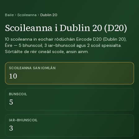
Baile
Scoileanna
Dublin 20
Scoileanna i Dublin 20 (D20)
10 scoileanna in eochair ródúcháin Eircode D20 (Dublin 20),
Éire — 5 bhunscoil, 3 iar-bhunscoil agus 2 scoil speisialta.
Sórtáilte de réir cineáil scoile, ansin ainm.
SCOILEANNA SAN IOMLÁN
10
BUNSCOIL
5
IAR-BHUNSCOIL
3