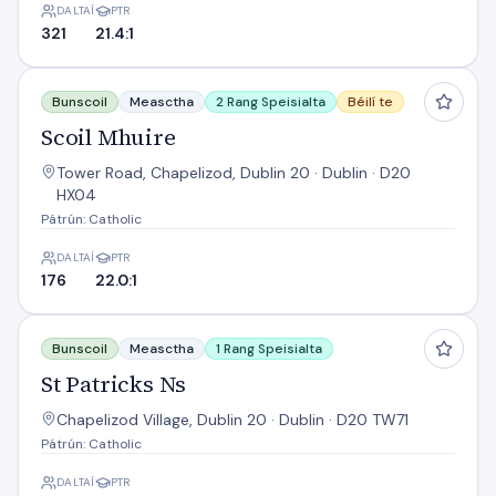
DALTAÍ
PTR
321
21.4:1
Scoil Mhuire
Bunscoil
Measctha
2 Rang Speisialta
Béilí te
Scoil Mhuire
Tower Road, Chapelizod, Dublin 20 · Dublin · D20
HX04
Pátrún: Catholic
DALTAÍ
PTR
176
22.0:1
St Patricks Ns
Bunscoil
Measctha
1 Rang Speisialta
St Patricks Ns
Chapelizod Village, Dublin 20 · Dublin · D20 TW71
Pátrún: Catholic
DALTAÍ
PTR