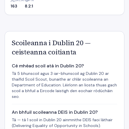
DALTAÍ
PTR
163
8.2:1
Scoileanna i Dublin 20 —
ceisteanna coitianta
Cé mhéad scoil atá in Dublin 20?
Tá 5 bhunscoil agus 3 iar-bhunscoil ag Dublin 20 ar
thaifid Scoil Scout, bunaithe ar chlár scoileanna an
Department of Education. Léiríonn an liosta thuas gach
scoil a bhfuil a Eircode laistigh den eochair ródúcháin
seo.
An bhfuil scoileanna DEIS in Dublin 20?
Tá — tá 1 scoil in Dublin 20 ainmnithe DEIS faoi láthair
(Delivering Equality of Opportunity in Schools).