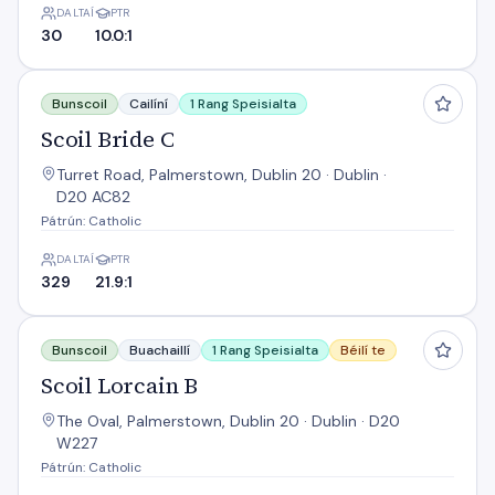
DALTAÍ
PTR
30
10.0:1
Scoil Bride C
Bunscoil
Cailíní
1 Rang Speisialta
Scoil Bride C
Turret Road, Palmerstown, Dublin 20 · Dublin ·
D20 AC82
Pátrún: Catholic
DALTAÍ
PTR
329
21.9:1
Scoil Lorcain B
Bunscoil
Buachaillí
1 Rang Speisialta
Béilí te
Scoil Lorcain B
The Oval, Palmerstown, Dublin 20 · Dublin · D20
W227
Pátrún: Catholic