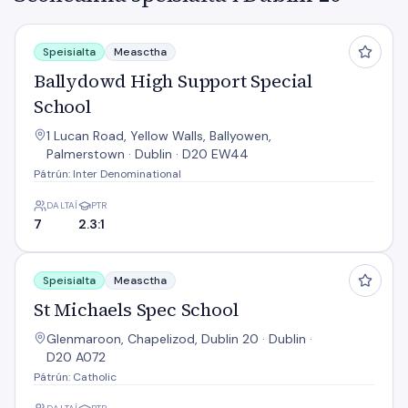
Ballydowd High Support Special School
Speisialta
Measctha
Ballydowd High Support Special
School
1 Lucan Road, Yellow Walls, Ballyowen,
Palmerstown · Dublin · D20 EW44
Pátrún: Inter Denominational
DALTAÍ
PTR
7
2.3:1
St Michaels Spec School
Speisialta
Measctha
St Michaels Spec School
Glenmaroon, Chapelizod, Dublin 20 · Dublin ·
D20 A072
Pátrún: Catholic