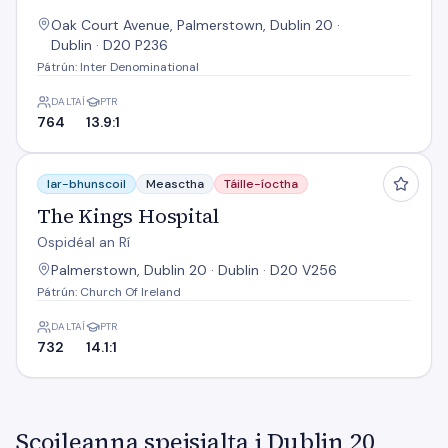
Oak Court Avenue, Palmerstown, Dublin 20 ·
Dublin · D20 P236
Pátrún: Inter Denominational
DALTAÍ
PTR
764
13.9:1
The Kings Hospital
Iar-bhunscoil
Measctha
Táille-íoctha
The Kings Hospital
Ospidéal an Rí
Palmerstown, Dublin 20 · Dublin · D20 V256
Pátrún: Church Of Ireland
DALTAÍ
PTR
732
14.1:1
Scoileanna speisialta i Dublin 20