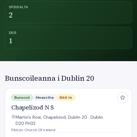
SPEISIALTA
2
DEIS
1
Bunscoileanna i Dublin 20
Chapelizod N S
Bunscoil
Measctha
Béilí te
Chapelizod N S
Martin's Row, Chapelizod, Dublin 20 · Dublin ·
D20 PH32
Pátrún: Church Of Ireland