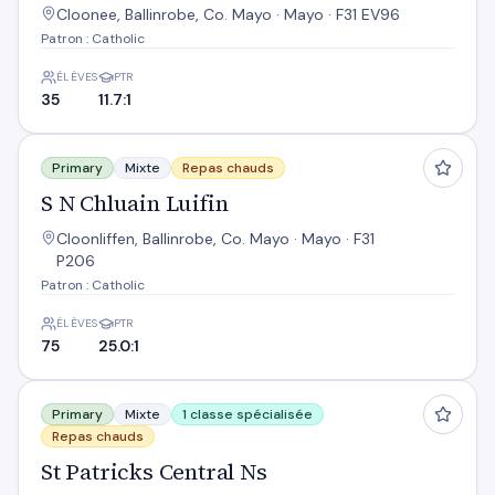
Cloonee, Ballinrobe, Co. Mayo · Mayo · F31 EV96
Patron : Catholic
ÉLÈVES
PTR
35
11.7:1
S N Chluain Luifin
Primary
Mixte
Repas chauds
S N Chluain Luifin
Cloonliffen, Ballinrobe, Co. Mayo · Mayo · F31
P206
Patron : Catholic
ÉLÈVES
PTR
75
25.0:1
St Patricks Central Ns
Primary
Mixte
1 classe spécialisée
Repas chauds
St Patricks Central Ns