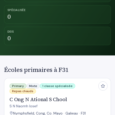
SPÉCIALISÉE
0
DEIS
0
Écoles primaires à F31
C Ong N Ational S Chool
Primary
Mixte
1 classe spécialisée
Repas chauds
C Ong N Ational S Chool
S N Naomh Iosef
Nymphsfield, Cong, Co. Mayo · Galway · F31