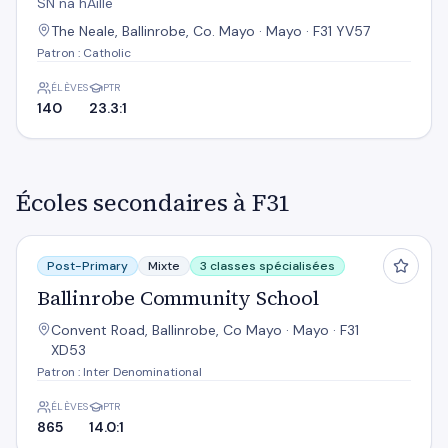
SN na hAille
The Neale, Ballinrobe, Co. Mayo · Mayo · F31 YV57
Patron : Catholic
ÉLÈVES
PTR
140
23.3:1
Écoles secondaires à F31
Ballinrobe Community School
Post-Primary
Mixte
3 classes spécialisées
Ballinrobe Community School
Convent Road, Ballinrobe, Co Mayo · Mayo · F31
XD53
Patron : Inter Denominational
ÉLÈVES
PTR
865
14.0:1