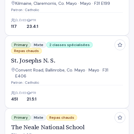
Kilmaine, Claremorris, Co. Mayo · Mayo · F31 E199
Patron : Catholic
ÉLÈVES
PTR
117
23.4:1
St. Josephs N. S.
Primary
Mixte
2 classes spécialisées
Repas chauds
St. Josephs N. S.
Convent Road, Ballinrobe, Co. Mayo · Mayo · F31
E406
Patron : Catholic
ÉLÈVES
PTR
451
21.5:1
The Neale National School
Primary
Mixte
Repas chauds
The Neale National School