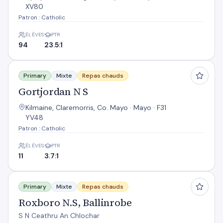
XV80
Patron : Catholic
ÉLÈVES
PTR
94
23.5:1
Gortjordan N S
Primary
Mixte
Repas chauds
Gortjordan N S
Kilmaine, Claremorris, Co. Mayo · Mayo · F31
YV48
Patron : Catholic
ÉLÈVES
PTR
11
3.7:1
Roxboro N.S, Ballinrobe
Primary
Mixte
Repas chauds
Roxboro N.S, Ballinrobe
S N Ceathru An Chlochar