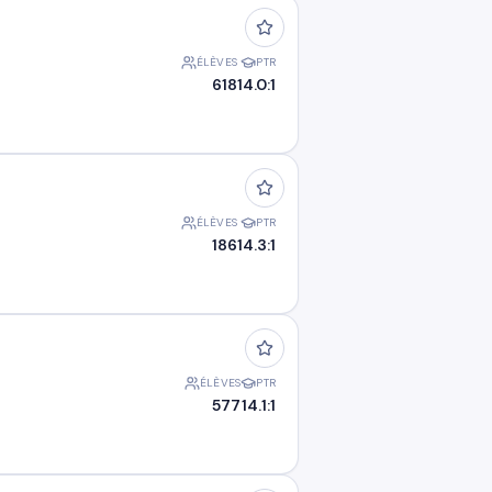
ÉLÈVES
PTR
618
14.0:1
ÉLÈVES
PTR
186
14.3:1
ÉLÈVES
PTR
577
14.1:1