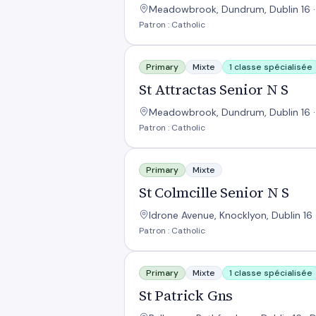
Meadowbrook, Dundrum, Dublin 16 · 
Patron : Catholic
St Attractas Senior N S
Primary
Mixte
1 classe spécialisée
St Attractas Senior N S
Meadowbrook, Dundrum, Dublin 16 ·
Patron : Catholic
St Colmcille Senior N S
Primary
Mixte
St Colmcille Senior N S
Idrone Avenue, Knocklyon, Dublin 16 
Patron : Catholic
St Patrick Gns
Primary
Mixte
1 classe spécialisée
St Patrick Gns