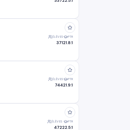
337
22.5:1
ÉLÈVES
PTR
371
21.8:1
ÉLÈVES
PTR
744
21.9:1
ÉLÈVES
PTR
472
22.5:1