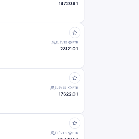
187
20.8:1
ÉLÈVES
PTR
231
21.0:1
ÉLÈVES
PTR
176
22.0:1
ÉLÈVES
PTR