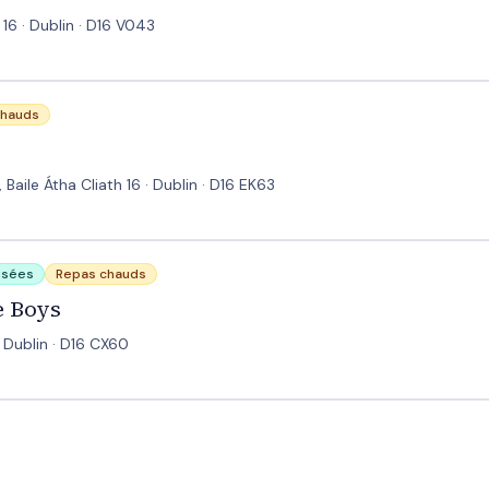
16 · Dublin · D16 V043
chauds
 Baile Átha Cliath 16 · Dublin · D16 EK63
lisées
Repas chauds
e Boys
· Dublin · D16 CX60