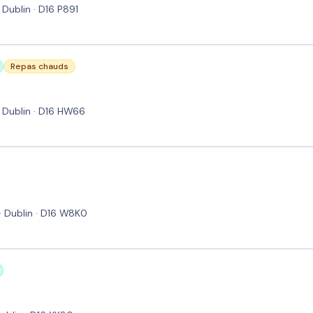
Dublin · D16 P891
Repas chauds
 Dublin · D16 HW66
· Dublin · D16 W8K0