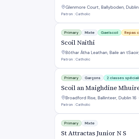
Glenmore Court, Ballyboden, Dublin 
Patron : Catholic
Scoil Naithi
Primary
Mixte
Gaelscoil
Repas 
Scoil Naithi
Bóthar Átha Leathan, Baile an tSaoir,
Patron : Catholic
Scoil an Maighdine Mhuire Boys
Primary
Garçons
2 classes spécia
Scoil an Maighdine Mhuir
Broadford Rise, Ballinteer, Dublin 16 
Patron : Catholic
St Attractas Junior N S
Primary
Mixte
St Attractas Junior N S