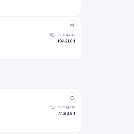
ÉLÈVES
PTR
194
21.6:1
ÉLÈVES
PTR
415
13.8:1