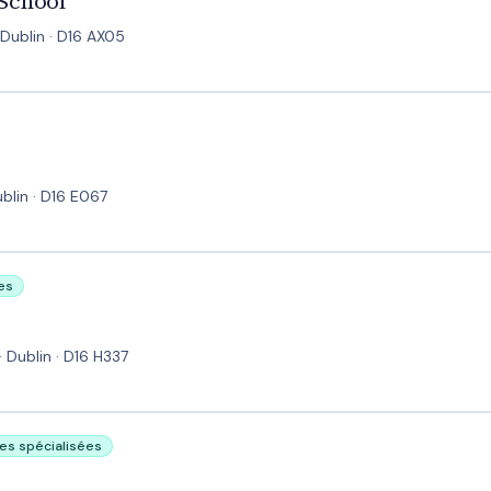
School
Dublin · D16 AX05
ublin · D16 E067
es
· Dublin · D16 H337
ses spécialisées