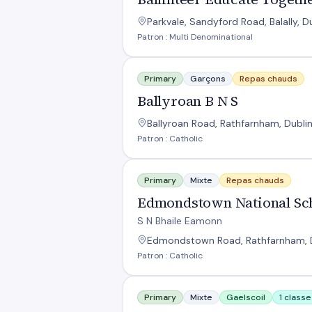
Parkvale, Sandyford Road, Balally, Du
Patron : Multi Denominational
Ballyroan B N S
Primary
Garçons
Repas chauds
Ballyroan B N S
Ballyroan Road, Rathfarnham, Dublin 
Patron : Catholic
Edmondstown National School
Primary
Mixte
Repas chauds
Edmondstown National Sc
S N Bhaile Eamonn
Edmondstown Road, Rathfarnham, Dub
Patron : Catholic
Gaelscoil Chnoc Liamhna
Primary
Mixte
Gaelscoil
1 class