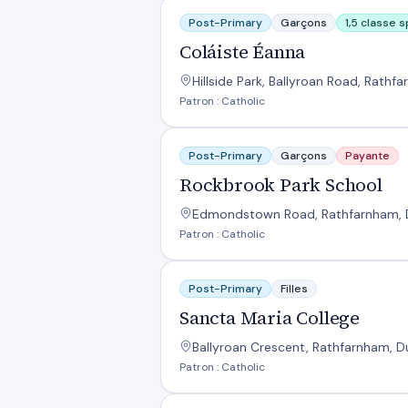
Coláiste Éanna
Post-Primary
Garçons
1,5 classe 
Coláiste Éanna
Hillside Park, Ballyroan Road, Rathfa
Patron : Catholic
Rockbrook Park School
Post-Primary
Garçons
Payante
Rockbrook Park School
Edmondstown Road, Rathfarnham, Dub
Patron : Catholic
Sancta Maria College
Post-Primary
Filles
Sancta Maria College
Ballyroan Crescent, Rathfarnham, Dub
Patron : Catholic
St Columba's College