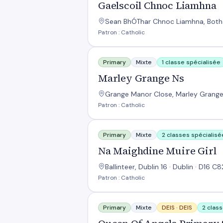
Gaelscoil Chnoc Liamhna
Sean BhÓThar Chnoc Liamhna, Bothar
Patron : Catholic
Marley Grange Ns
Primary
Mixte
1 classe spécialisée
Marley Grange Ns
Grange Manor Close, Marley Grange, 
Patron : Catholic
Na Maighdine Muire Girl
Primary
Mixte
2 classes spécialisé
Na Maighdine Muire Girl
Ballinteer, Dublin 16 · Dublin · D16 C
Patron : Catholic
Queen Of Angels Primary School
Primary
Mixte
DEIS ·
DEIS
2 clas