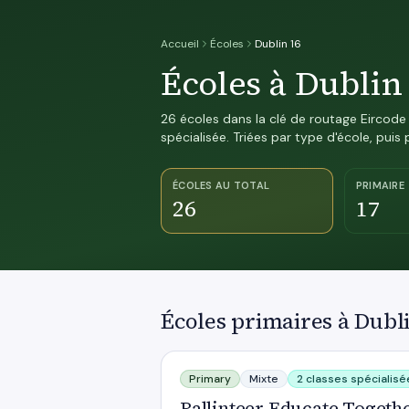
Accueil
Écoles
Dublin 16
Écoles à Dublin
26 écoles dans la clé de routage Eircode D
spécialisée. Triées par type d'école, puis
ÉCOLES AU TOTAL
PRIMAIRE
26
17
Écoles primaires à Dubl
Ballinteer Educate Together National
Primary
Mixte
2 classes spécialisé
Ballinteer Educate Togeth