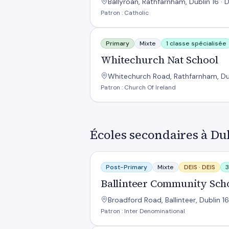
Ballyroan, Rathfarnham, Dublin 16 · 
Patron : Catholic
Whitechurch Nat School
Primary
Mixte
1 classe spécialisée
Whitechurch Nat School
Whitechurch Road, Rathfarnham, Dubl
Patron : Church Of Ireland
Écoles secondaires à Du
Ballinteer Community School
Post-Primary
Mixte
DEIS ·
DEIS
3
Ballinteer Community Sch
Broadford Road, Ballinteer, Dublin 16
Patron : Inter Denominational