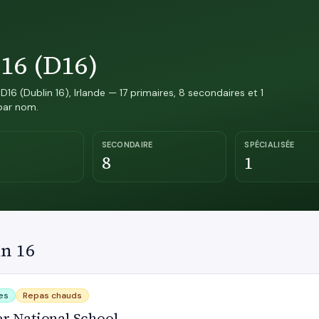
 16 (D16)
16 (Dublin 16), Irlande — 17 primaires, 8 secondaires et 1
 par nom.
SECONDAIRE
SPÉCIALISÉE
8
1
in 16
 School
es
Repas chauds
er National School