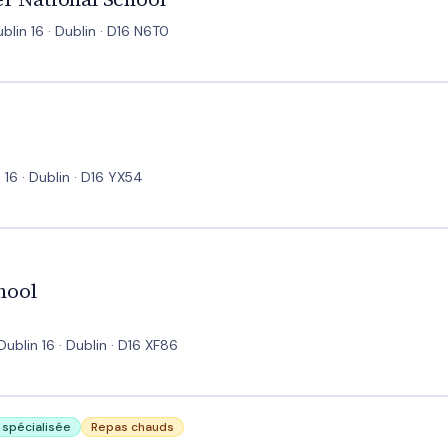
blin 16 · Dublin · D16 N6T0
16 · Dublin · D16 YX54
hool
lin 16 · Dublin · D16 XF86
e spécialisée
Repas chauds