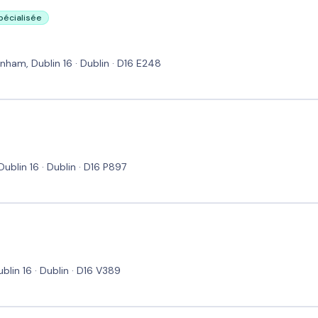
spécialisée
rnham, Dublin 16 · Dublin · D16 E248
lin 16 · Dublin · D16 P897
lin 16 · Dublin · D16 V389