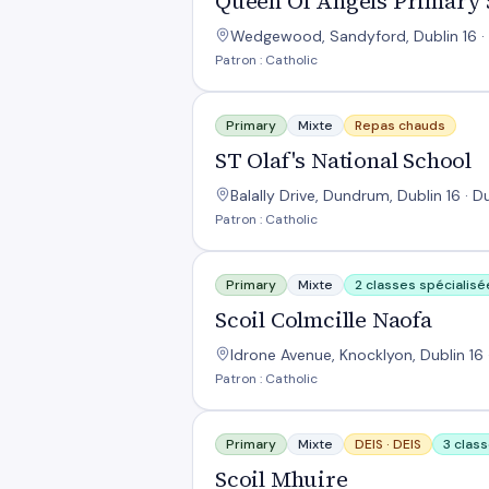
Queen Of Angels Primary 
Wedgewood, Sandyford, Dublin 16 · 
Patron : Catholic
ST Olaf's National School
Primary
Mixte
Repas chauds
ST Olaf's National School
Balally Drive, Dundrum, Dublin 16 · D
Patron : Catholic
Scoil Colmcille Naofa
Primary
Mixte
2 classes spécialisé
Scoil Colmcille Naofa
Idrone Avenue, Knocklyon, Dublin 16 
Patron : Catholic
Scoil Mhuire
Primary
Mixte
DEIS ·
DEIS
3 clas
Scoil Mhuire