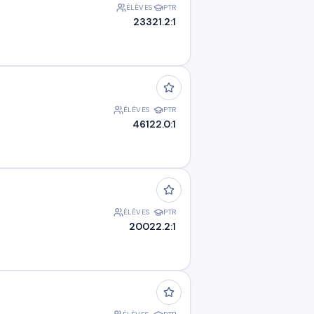
ÉLÈVES
PTR
233
21.2:1
ÉLÈVES
PTR
461
22.0:1
ÉLÈVES
PTR
200
22.2:1