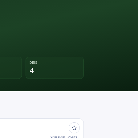
DEIS
4
ÉLÈVES
PTR