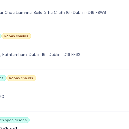
 Cnoc Liamhna, Baile áTha Cliath 16 · Dublin · D16 F9W8
Repas chauds
Rathfarnham, Dublin 16 · Dublin · D16 FF62
es
Repas chauds
820
ses spécialisées