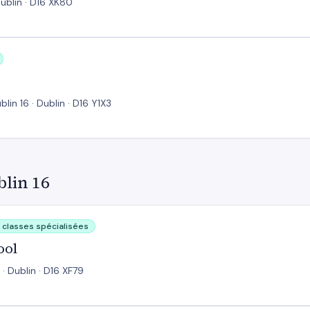
Dublin · D16 XK80
in 16 · Dublin · D16 Y1X3
blin 16
 classes spécialisées
ool
 · Dublin · D16 XF79