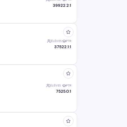
399
22.2:1
ÉLÈVES
PTR
375
22.1:1
ÉLÈVES
PTR
75
25.0:1