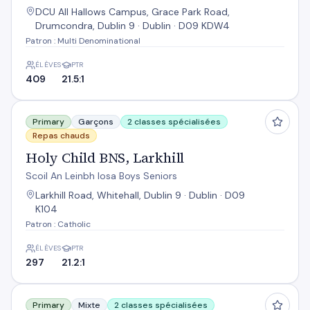
DCU All Hallows Campus, Grace Park Road,
Drumcondra, Dublin 9 · Dublin · D09 KDW4
Patron : Multi Denominational
ÉLÈVES
PTR
409
21.5:1
Holy Child BNS, Larkhill
Primary
Garçons
2 classes spécialisées
Repas chauds
Holy Child BNS, Larkhill
Scoil An Leinbh Iosa Boys Seniors
Larkhill Road, Whitehall, Dublin 9 · Dublin · D09
K104
Patron : Catholic
ÉLÈVES
PTR
297
21.2:1
Holy Child National School
Primary
Mixte
2 classes spécialisées