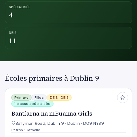
SPÉCIALISÉE
4
DEIS
11
Écoles primaires à Dublin 9
Bantiarna na mBuanna Girls
Primary
Filles
DEIS ·
DEIS
1 classe spécialisée
Bantiarna na mBuanna Girls
Ballymun Road, Dublin 9 · Dublin · D09 NY99
Patron : Catholic