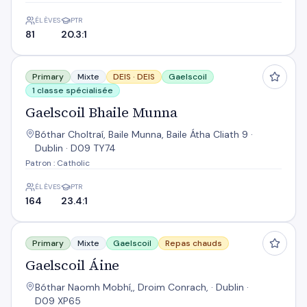
ÉLÈVES
PTR
81
20.3:1
Gaelscoil Bhaile Munna
Primary
Mixte
DEIS ·
DEIS
Gaelscoil
1 classe spécialisée
Gaelscoil Bhaile Munna
Bóthar Choltraí, Baile Munna, Baile Átha Cliath 9 ·
Dublin · D09 TY74
Patron : Catholic
ÉLÈVES
PTR
164
23.4:1
Gaelscoil Áine
Primary
Mixte
Gaelscoil
Repas chauds
Gaelscoil Áine
Bóthar Naomh Mobhí,, Droim Conrach, · Dublin ·
D09 XP65