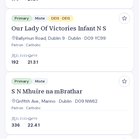
Our Lady Of Victories Infant N S
Primary
Mixte
DEIS ·
DEIS
Our Lady Of Victories Infant N S
Ballymun Road, Dublin 9 · Dublin · D09 YC99
Patron : Catholic
ÉLÈVES
PTR
192
21.3:1
S N Mhuire na mBrathar
Primary
Mixte
S N Mhuire na mBrathar
Griffith Ave., Marino · Dublin · D09 NW62
Patron : Catholic
ÉLÈVES
PTR
336
22.4:1
Scoil Mobhi