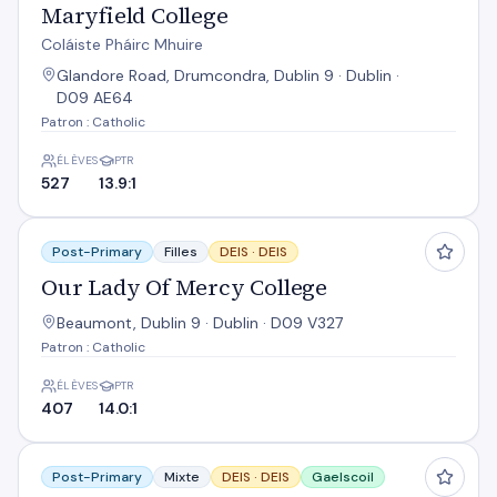
Maryfield College
Coláiste Pháirc Mhuire
Glandore Road, Drumcondra, Dublin 9 · Dublin ·
D09 AE64
Patron : Catholic
ÉLÈVES
PTR
527
13.9:1
Our Lady Of Mercy College
Post-Primary
Filles
DEIS ·
DEIS
Our Lady Of Mercy College
Beaumont, Dublin 9 · Dublin · D09 V327
Patron : Catholic
ÉLÈVES
PTR
407
14.0:1
Scoil Chaitriona
Post-Primary
Mixte
DEIS ·
DEIS
Gaelscoil