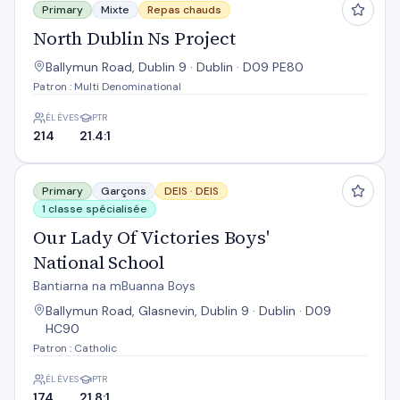
Primary
Mixte
Repas chauds
North Dublin Ns Project
Ballymun Road, Dublin 9 · Dublin · D09 PE80
Patron : Multi Denominational
ÉLÈVES
PTR
214
21.4:1
Our Lady Of Victories Boys' National School
Primary
Garçons
DEIS ·
DEIS
1 classe spécialisée
Our Lady Of Victories Boys'
National School
Bantiarna na mBuanna Boys
Ballymun Road, Glasnevin, Dublin 9 · Dublin · D09
HC90
Patron : Catholic
ÉLÈVES
PTR
174
21.8:1