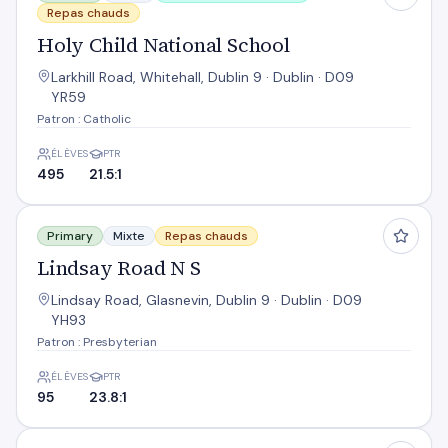
Repas chauds
Holy Child National School
Larkhill Road, Whitehall, Dublin 9 · Dublin · D09
YR59
Patron : Catholic
ÉLÈVES
PTR
495
21.5:1
Lindsay Road N S
Primary
Mixte
Repas chauds
Lindsay Road N S
Lindsay Road, Glasnevin, Dublin 9 · Dublin · D09
YH93
Patron : Presbyterian
ÉLÈVES
PTR
95
23.8:1
North Dublin Ns Project