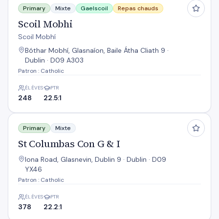
Primary
Mixte
Gaelscoil
Repas chauds
Scoil Mobhi
Scoil Mobhí
Bóthar Mobhí, Glasnaíon, Baile Átha Cliath 9 ·
Dublin · D09 A303
Patron : Catholic
ÉLÈVES
PTR
248
22.5:1
St Columbas Con G & I
Primary
Mixte
St Columbas Con G & I
Iona Road, Glasnevin, Dublin 9 · Dublin · D09
YX46
Patron : Catholic
ÉLÈVES
PTR
378
22.2:1