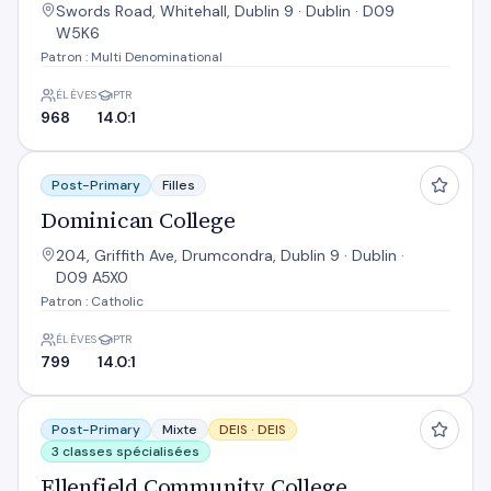
Swords Road, Whitehall, Dublin 9 · Dublin · D09
W5K6
Patron : Multi Denominational
ÉLÈVES
PTR
968
14.0:1
Dominican College
Post-Primary
Filles
Dominican College
204, Griffith Ave, Drumcondra, Dublin 9 · Dublin ·
D09 A5X0
Patron : Catholic
ÉLÈVES
PTR
799
14.0:1
Ellenfield Community College
Post-Primary
Mixte
DEIS ·
DEIS
3 classes spécialisées
Ellenfield Community College