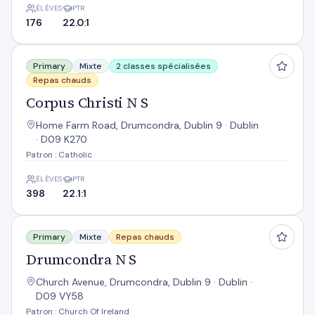
ÉLÈVES
PTR
176
22.0:1
Corpus Christi N S
Primary
Mixte
2 classes spécialisées
Repas chauds
Corpus Christi N S
Home Farm Road, Drumcondra, Dublin 9 · Dublin
· D09 K270
Patron : Catholic
ÉLÈVES
PTR
398
22.1:1
Drumcondra N S
Primary
Mixte
Repas chauds
Drumcondra N S
Church Avenue, Drumcondra, Dublin 9 · Dublin ·
D09 VY58
Patron : Church Of Ireland