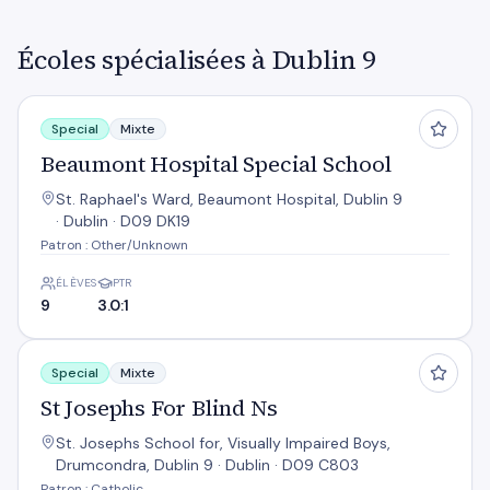
Écoles spécialisées à Dublin 9
Beaumont Hospital Special School
Special
Mixte
Beaumont Hospital Special School
St. Raphael's Ward, Beaumont Hospital, Dublin 9
· Dublin · D09 DK19
Patron : Other/Unknown
ÉLÈVES
PTR
9
3.0:1
St Josephs For Blind Ns
Special
Mixte
St Josephs For Blind Ns
St. Josephs School for, Visually Impaired Boys,
Drumcondra, Dublin 9 · Dublin · D09 C803
Patron : Catholic