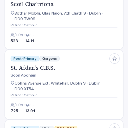
Scoil Chaitriona
Bóthar Mobhí, Glas Naíon, Ath Cliath 9 · Dublin ·
D09 TW99
Patron : Catholic
ÉLÈVES
PTR
523
14.1:1
St. Aidan's C.B.S.
Post-Primary
Garçons
St. Aidan's C.B.S.
Scoil Aodháin
Collins Avenue Ext, Whitehall, Dublin 9 · Dublin ·
D09 XT54
Patron : Catholic
ÉLÈVES
PTR
725
13.9:1
Trinity Comprehensive School