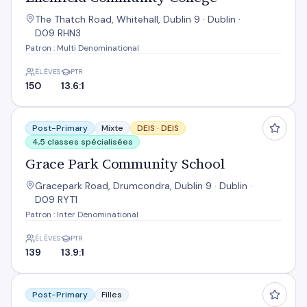
The Thatch Road, Whitehall, Dublin 9 · Dublin ·
D09 RHN3
Patron : Multi Denominational
ÉLÈVES
PTR
150
13.6:1
Grace Park Community School
Post-Primary
Mixte
DEIS ·
DEIS
4,5 classes spécialisées
Grace Park Community School
Gracepark Road, Drumcondra, Dublin 9 · Dublin ·
D09 RYT1
Patron : Inter Denominational
ÉLÈVES
PTR
139
13.9:1
Maryfield College
Post-Primary
Filles