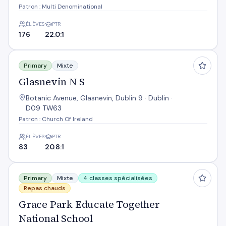
Patron : Multi Denominational
ÉLÈVES
PTR
176
22.0:1
Glasnevin N S
Primary
Mixte
Glasnevin N S
Botanic Avenue, Glasnevin, Dublin 9 · Dublin ·
D09 TW63
Patron : Church Of Ireland
ÉLÈVES
PTR
83
20.8:1
Grace Park Educate Together National School
Primary
Mixte
4 classes spécialisées
Repas chauds
Grace Park Educate Together
National School