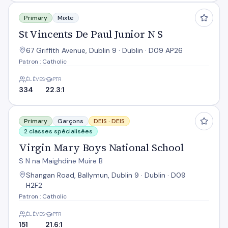
St Vincents De Paul Junior N S
Primary
Mixte
St Vincents De Paul Junior N S
67 Griffith Avenue, Dublin 9 · Dublin · D09 AP26
Patron : Catholic
ÉLÈVES
PTR
334
22.3:1
Virgin Mary Boys National School
Primary
Garçons
DEIS ·
DEIS
2 classes spécialisées
Virgin Mary Boys National School
S N na Maighdine Muire B
Shangan Road, Ballymun, Dublin 9 · Dublin · D09
H2F2
Patron : Catholic
ÉLÈVES
PTR
151
21.6:1