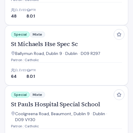
ÉLÈVES
PTR
48
8.0:1
St Michaels Hse Spec Sc
Special
Mixte
St Michaels Hse Spec Sc
Ballymun Road, Dublin 9 · Dublin · D09 R297
Patron : Catholic
ÉLÈVES
PTR
64
8.0:1
St Pauls Hospital Special School
Special
Mixte
St Pauls Hospital Special School
Coolgreena Road, Beaumont, Dublin 9 · Dublin ·
D09 VY30
Patron : Catholic