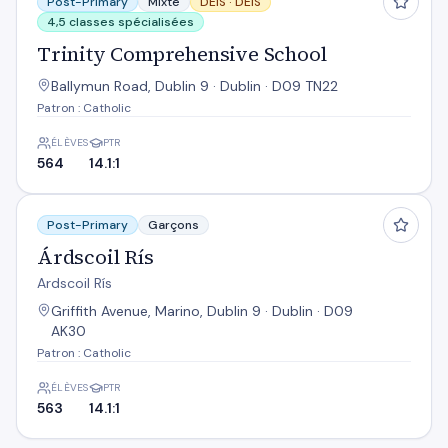
Post-Primary
Mixte
DEIS ·
DEIS
4,5 classes spécialisées
Trinity Comprehensive School
Ballymun Road, Dublin 9 · Dublin · D09 TN22
Patron : Catholic
ÉLÈVES
PTR
564
14.1:1
Árdscoil Rís
Post-Primary
Garçons
Árdscoil Rís
Ardscoil Rís
Griffith Avenue, Marino, Dublin 9 · Dublin · D09
AK30
Patron : Catholic
ÉLÈVES
PTR
563
14.1:1