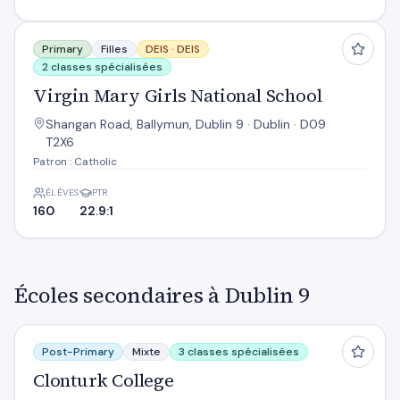
Virgin Mary Girls National School
Primary
Filles
DEIS ·
DEIS
2 classes spécialisées
Virgin Mary Girls National School
Shangan Road, Ballymun, Dublin 9 · Dublin · D09
T2X6
Patron : Catholic
ÉLÈVES
PTR
160
22.9:1
Écoles secondaires à Dublin 9
Clonturk College
Post-Primary
Mixte
3 classes spécialisées
Clonturk College