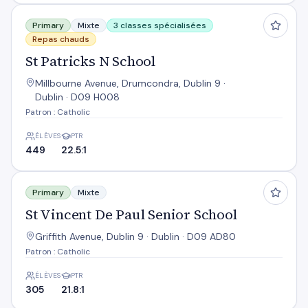
St Patricks N School
Primary
Mixte
3 classes spécialisées
Repas chauds
St Patricks N School
Millbourne Avenue, Drumcondra, Dublin 9 ·
Dublin · D09 H008
Patron : Catholic
ÉLÈVES
PTR
449
22.5:1
St Vincent De Paul Senior School
Primary
Mixte
St Vincent De Paul Senior School
Griffith Avenue, Dublin 9 · Dublin · D09 AD80
Patron : Catholic
ÉLÈVES
PTR
305
21.8:1