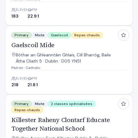
ÉLÈVES
PTR
183
22.9:1
Gaelscoil Mide
Primary
Mixte
Gaelscoil
Repas chauds
Gaelscoil Mide
Bóthar an Ghleanntáin Ghlais, Cill Bharróg, Baile
Átha Cliath 5 · Dublin · D05 YN51
Patron : Catholic
ÉLÈVES
PTR
218
21.8:1
Killester Raheny Clontarf Educate Together National Schoo
Primary
Mixte
2 classes spécialisées
Repas chauds
Killester Raheny Clontarf Educate
Together National School