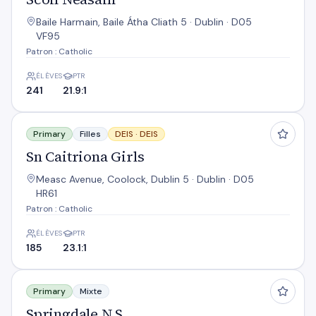
Baile Harmain, Baile Átha Cliath 5 · Dublin · D05
VF95
Patron : Catholic
ÉLÈVES
PTR
241
21.9:1
Sn Caitriona Girls
Primary
Filles
DEIS ·
DEIS
Sn Caitriona Girls
Measc Avenue, Coolock, Dublin 5 · Dublin · D05
HR61
Patron : Catholic
ÉLÈVES
PTR
185
23.1:1
Springdale N S
Primary
Mixte
Springdale N S