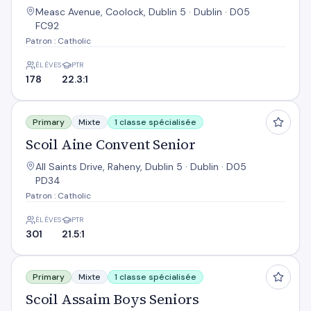
Measc Avenue, Coolock, Dublin 5 · Dublin · D05
FC92
Patron : Catholic
ÉLÈVES
PTR
178
22.3:1
Scoil Aine Convent Senior
Primary
Mixte
1 classe spécialisée
Scoil Aine Convent Senior
All Saints Drive, Raheny, Dublin 5 · Dublin · D05
PD34
Patron : Catholic
ÉLÈVES
PTR
301
21.5:1
Scoil Assaim Boys Seniors
Primary
Mixte
1 classe spécialisée
Scoil Assaim Boys Seniors