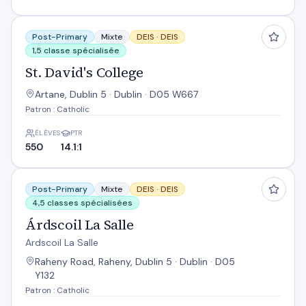
St. David's College
Post-Primary
Mixte
DEIS ·
DEIS
1,5 classe spécialisée
St. David's College
Artane, Dublin 5 · Dublin · D05 W667
Patron : Catholic
ÉLÈVES
PTR
550
14.1:1
Árdscoil La Salle
Post-Primary
Mixte
DEIS ·
DEIS
4,5 classes spécialisées
Árdscoil La Salle
Ardscoil La Salle
Raheny Road, Raheny, Dublin 5 · Dublin · D05
Y132
Patron : Catholic