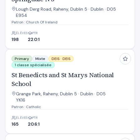
Lough Derg Road, Raheny, Dublin 5 · Dublin · D05
E954
Patron : Church Of Ireland
ÉLÈVES
PTR
198
22.0:1
St Benedicts and St Marys National School
Primary
Mixte
DEIS ·
DEIS
1 classe spécialisée
St Benedicts and St Marys National
School
Grange Park, Raheny, Dublin 5 · Dublin · D05
YK16
Patron : Catholic
ÉLÈVES
PTR
165
20.6:1
St Brendan’s Boys National School