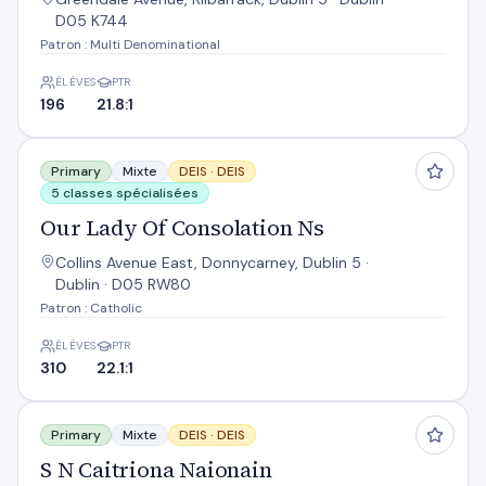
D05 K744
Patron : Multi Denominational
ÉLÈVES
PTR
196
21.8:1
Our Lady Of Consolation Ns
Primary
Mixte
DEIS ·
DEIS
5 classes spécialisées
Our Lady Of Consolation Ns
Collins Avenue East, Donnycarney, Dublin 5 ·
Dublin · D05 RW80
Patron : Catholic
ÉLÈVES
PTR
310
22.1:1
S N Caitriona Naionain
Primary
Mixte
DEIS ·
DEIS
S N Caitriona Naionain