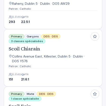
Raheny, Dublin 5 · Dublin · D05 AW29
Patron : Catholic
ÉLÈVES
PTR
293
22.5:1
Scoil Chiarain
Primary
Garçons
DEIS ·
DEIS
3 classes spécialisées
Scoil Chiarain
Collins Avenue East, Killester, Dublin 5 · Dublin ·
D05 Y578
Patron : Catholic
ÉLÈVES
PTR
151
21.6:1
Scoil Eoin
Primary
Mixte
DEIS ·
DEIS
1 classe spécialisée