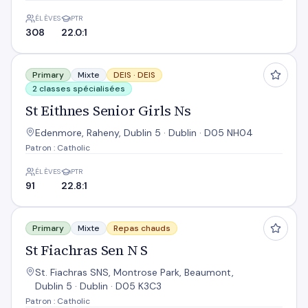
ÉLÈVES
PTR
308
22.0:1
St Eithnes Senior Girls Ns
Primary
Mixte
DEIS ·
DEIS
2 classes spécialisées
St Eithnes Senior Girls Ns
Edenmore, Raheny, Dublin 5 · Dublin · D05 NH04
Patron : Catholic
ÉLÈVES
PTR
91
22.8:1
St Fiachras Sen N S
Primary
Mixte
Repas chauds
St Fiachras Sen N S
St. Fiachras SNS, Montrose Park, Beaumont,
Dublin 5 · Dublin · D05 K3C3
Patron : Catholic