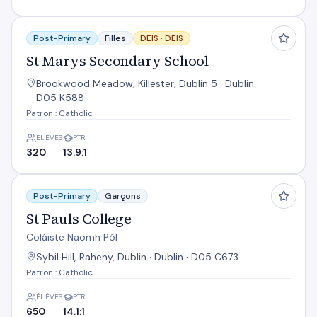
St Marys Secondary School
Post-Primary
Filles
DEIS ·
DEIS
St Marys Secondary School
Brookwood Meadow, Killester, Dublin 5 · Dublin ·
D05 K588
Patron : Catholic
ÉLÈVES
PTR
320
13.9:1
St Pauls College
Post-Primary
Garçons
St Pauls College
Coláiste Naomh Pól
Sybil Hill, Raheny, Dublin · Dublin · D05 C673
Patron : Catholic
ÉLÈVES
PTR
650
14.1:1