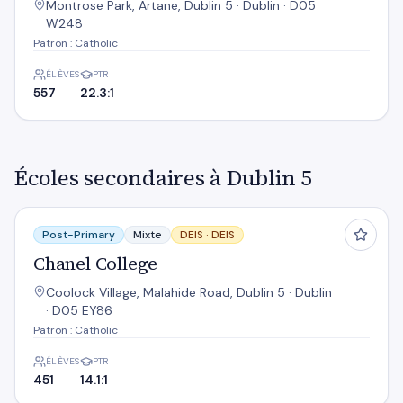
Montrose Park, Artane, Dublin 5 · Dublin · D05
W248
Patron : Catholic
ÉLÈVES
PTR
557
22.3:1
Écoles secondaires à Dublin 5
Chanel College
Post-Primary
Mixte
DEIS ·
DEIS
Chanel College
Coolock Village, Malahide Road, Dublin 5 · Dublin
· D05 EY86
Patron : Catholic
ÉLÈVES
PTR
451
14.1:1