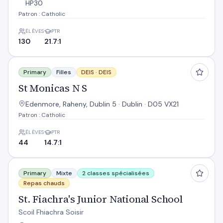
HP30
Patron : Catholic
ÉLÈVES
PTR
130
21.7:1
St Monicas N S
Primary
Filles
DEIS ·
DEIS
St Monicas N S
Edenmore, Raheny, Dublin 5 · Dublin · D05 VX21
Patron : Catholic
ÉLÈVES
PTR
44
14.7:1
St. Fiachra's Junior National School
Primary
Mixte
2 classes spécialisées
Repas chauds
St. Fiachra's Junior National School
Scoil Fhiachra Soisir