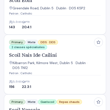
Scoil Eoin
Greendale Road, Dublin 5 · Dublin · D05 K5P2
Patron : Catholic
ÉLÈVES
PTR
143
20.4:1
Scoil Nais Ide Cailini
Primary
Mixte
DEIS ·
DEIS
2 classes spécialisées
Scoil Nais Ide Cailini
Kilbarron Park, Kilmore West, Dublin 5 · Dublin ·
D05 TN12
Patron : Catholic
ÉLÈVES
PTR
156
22.3:1
Scoil Neasain
Primary
Mixte
Gaelscoil
Repas chauds
Scoil Neasain