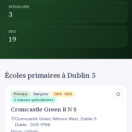
SPÉCIALISÉE
3
DEIS
19
Écoles primaires à Dublin 5
Cromcastle Green B N S
Primary
Garçons
DEIS ·
DEIS
2 classes spécialisées
Cromcastle Green B N S
Cromcastle Green, Kilmore West, Dublin 5 ·
Dublin · D05 YP68
Patron : Catholic