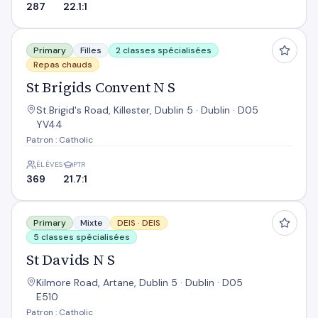
287
22.1:1
St Brigids Convent N S
Primary
Filles
2 classes spécialisées
Repas chauds
St Brigids Convent N S
St.Brigid's Road, Killester, Dublin 5 · Dublin · D05
YV44
Patron : Catholic
ÉLÈVES
PTR
369
21.7:1
St Davids N S
Primary
Mixte
DEIS ·
DEIS
5 classes spécialisées
St Davids N S
Kilmore Road, Artane, Dublin 5 · Dublin · D05
E510
Patron : Catholic