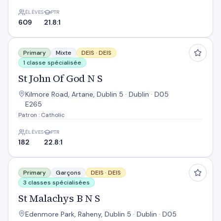
ÉLÈVES
PTR
609
21.8:1
St John Of God N S
Primary
Mixte
DEIS ·
DEIS
1 classe spécialisée
St John Of God N S
Kilmore Road, Artane, Dublin 5 · Dublin · D05
E265
Patron : Catholic
ÉLÈVES
PTR
182
22.8:1
St Malachys B N S
Primary
Garçons
DEIS ·
DEIS
3 classes spécialisées
St Malachys B N S
Edenmore Park, Raheny, Dublin 5 · Dublin · D05