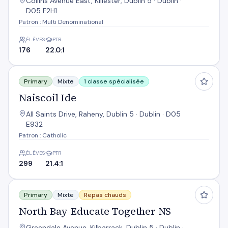
Collins Avenue East, Killester, Dublin 5 · Dublin ·
D05 F2H1
Patron : Multi Denominational
ÉLÈVES
PTR
176
22.0:1
Naiscoil Ide
Primary
Mixte
1 classe spécialisée
Naiscoil Ide
All Saints Drive, Raheny, Dublin 5 · Dublin · D05
E932
Patron : Catholic
ÉLÈVES
PTR
299
21.4:1
North Bay Educate Together NS
Primary
Mixte
Repas chauds
North Bay Educate Together NS
Greendale Avenue, Kilbarrack, Dublin 5 · Dublin ·