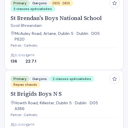
Primary
Garçons
DEIS ·
DEIS
3 classes spécialisées
St Brendan’s Boys National School
Scoil Bhreandain
McAuley Road, Artane, Dublin 5 · Dublin · D05
P820
Patron : Catholic
ÉLÈVES
PTR
136
22.7:1
St Brigids Boys N S
Primary
Garçons
2 classes spécialisées
Repas chauds
St Brigids Boys N S
Howth Road, Killester, Dublin 5 · Dublin · D05
A386
Patron : Catholic
ÉLÈVES
PTR