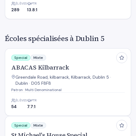
ÉLÈVES
PTR
289
13.8:1
Écoles spécialisées à Dublin 5
ABACAS Kilbarrack
Special
Mixte
ABACAS Kilbarrack
Greendale Road, kilbarrack, Kilbarrack, Dublin 5 ·
Dublin · D05 F8F8
Patron : Multi Denominational
ÉLÈVES
PTR
54
7.7:1
St Michael's House Special National School Foxfield
Special
Mixte
St Michael's House Special