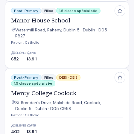
Manor House School
Post-Primary
Filles
1,5 classe spécialisée
Manor House School
Watermill Road, Raheny, Dublin 5 · Dublin · D05
R827
Patron : Catholic
ÉLÈVES
PTR
652
13.9:1
Mercy College Coolock
Post-Primary
Filles
DEIS ·
DEIS
1,5 classe spécialisée
Mercy College Coolock
St Brendan's Drive, Malahide Road, Coolock,
Dublin 5 · Dublin · D05 C958
Patron : Catholic
ÉLÈVES
PTR
402
13.9:1