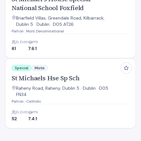
National School Foxfield
Briarfield Villas, Greendale Road, Kilbarrack,
Dublin 5 · Dublin · D05 AT26
Patron : Multi Denominational
ÉLÈVES
PTR
61
7.6:1
St Michaels Hse Sp Sch
Special
Mixte
St Michaels Hse Sp Sch
Raheny Road, Raheny, Dublin 5 · Dublin · D05
FN34
Patron : Catholic
ÉLÈVES
PTR
52
7.4:1