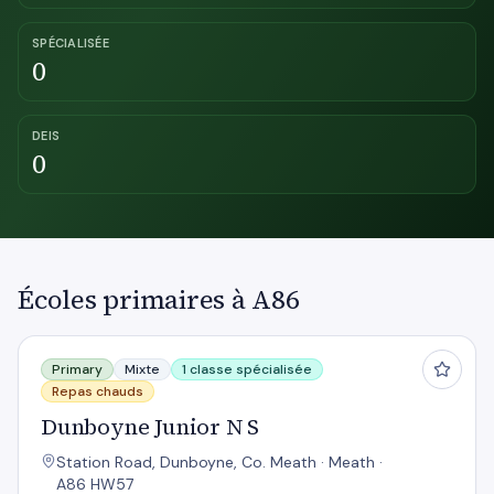
SPÉCIALISÉE
0
DEIS
0
Écoles primaires à A86
Dunboyne Junior N S
Primary
Mixte
1 classe spécialisée
Repas chauds
Dunboyne Junior N S
Station Road, Dunboyne, Co. Meath · Meath ·
A86 HW57