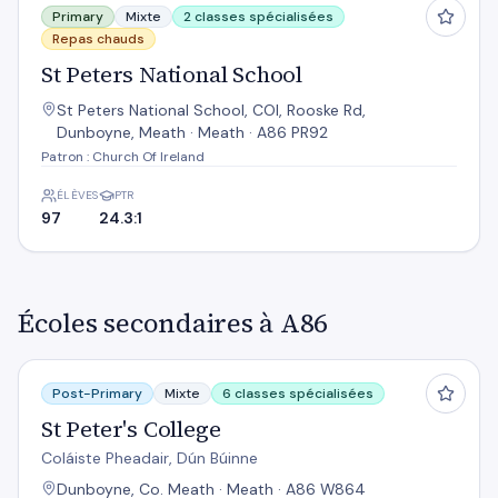
Primary
Mixte
2 classes spécialisées
Repas chauds
St Peters National School
St Peters National School, COI, Rooske Rd,
Dunboyne, Meath · Meath · A86 PR92
Patron : Church Of Ireland
ÉLÈVES
PTR
97
24.3:1
Écoles secondaires à A86
St Peter's College
Post-Primary
Mixte
6 classes spécialisées
St Peter's College
Coláiste Pheadair, Dún Búinne
Dunboyne, Co. Meath · Meath · A86 W864