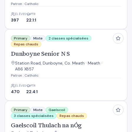
Patron : Catholic
ÉLÈVES
PTR
397
22.1:1
Dunboyne Senior N S
Primary
Mixte
2 classes spécialisées
Repas chauds
Dunboyne Senior N S
Station Road, Dunboyne, Co. Meath · Meath ·
A86 X857
Patron : Catholic
ÉLÈVES
PTR
470
22.4:1
Gaelscoil Thulach na nÓg
Primary
Mixte
Gaelscoil
3 classes spécialisées
Repas chauds
Gaelscoil Thulach na nÓg