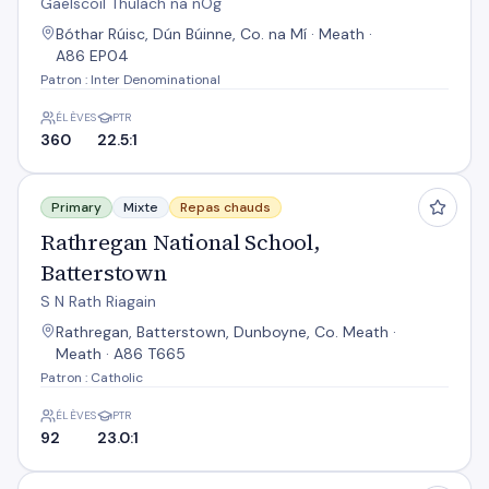
Gaelscoil Thulach na nÓg
Bóthar Rúisc, Dún Búinne, Co. na Mí · Meath ·
A86 EP04
Patron : Inter Denominational
ÉLÈVES
PTR
360
22.5:1
Rathregan National School, Batterstown
Primary
Mixte
Repas chauds
Rathregan National School,
Batterstown
S N Rath Riagain
Rathregan, Batterstown, Dunboyne, Co. Meath ·
Meath · A86 T665
Patron : Catholic
ÉLÈVES
PTR
92
23.0:1
St Peters National School