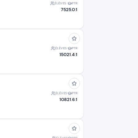
ÉLÈVES
PTR
75
25.0:1
ÉLÈVES
PTR
150
21.4:1
ÉLÈVES
PTR
108
21.6:1