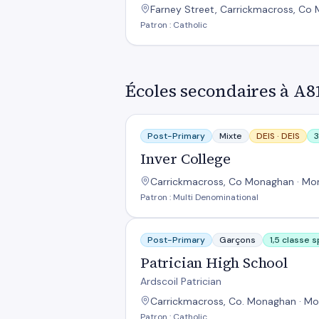
Farney Street, Carrickmacross, Co
Patron : Catholic
Écoles secondaires à A8
Inver College
Post-Primary
Mixte
DEIS ·
DEIS
3
Inver College
Carrickmacross, Co Monaghan · Mo
Patron : Multi Denominational
Patrician High School
Post-Primary
Garçons
1,5 classe 
Patrician High School
Ardscoil Patrician
Carrickmacross, Co. Monaghan · Mo
Patron : Catholic