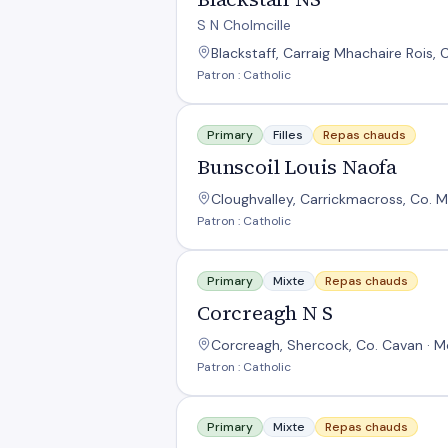
S N Cholmcille
Blackstaff, Carraig Mhachaire Rois
Patron : Catholic
Bunscoil Louis Naofa
Primary
Filles
Repas chauds
Bunscoil Louis Naofa
Cloughvalley, Carrickmacross, Co. 
Patron : Catholic
Corcreagh N S
Primary
Mixte
Repas chauds
Corcreagh N S
Corcreagh, Shercock, Co. Cavan · 
Patron : Catholic
Drumgossatt N S
Primary
Mixte
Repas chauds