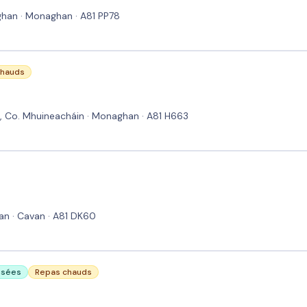
ghan · Monaghan · A81 PP78
chauds
s, Co. Mhuineacháin · Monaghan · A81 H663
an · Cavan · A81 DK60
lisées
Repas chauds