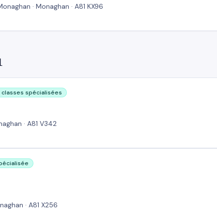
 Monaghan · Monaghan · A81 KX96
1
 classes spécialisées
naghan · A81 V342
spécialisée
naghan · A81 X256