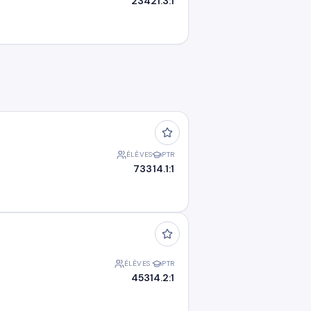
234
21.3:1
ÉLÈVES
PTR
733
14.1:1
ÉLÈVES
PTR
453
14.2:1