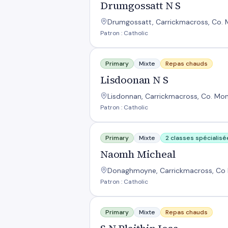
Drumgossatt N S
Drumgossatt, Carrickmacross, Co. 
Patron : Catholic
Lisdoonan N S
Primary
Mixte
Repas chauds
Lisdoonan N S
Lisdonnan, Carrickmacross, Co. Mo
Patron : Catholic
Naomh Micheal
Primary
Mixte
2 classes spécialisé
Naomh Micheal
Donaghmoyne, Carrickmacross, Co 
Patron : Catholic
S N Blaithin Iosa
Primary
Mixte
Repas chauds