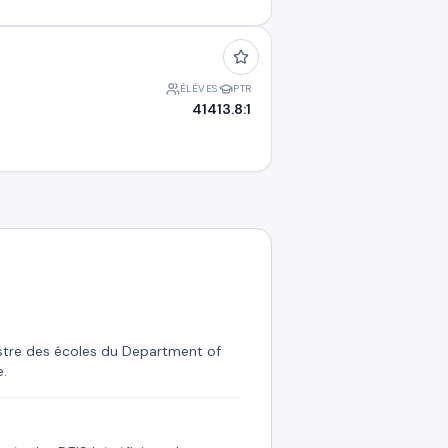
ÉLÈVES
PTR
414
13.8:1
gistre des écoles du Department of
e.