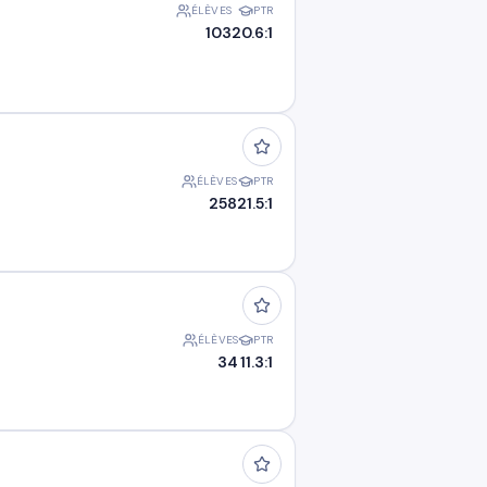
ÉLÈVES
PTR
103
20.6:1
ÉLÈVES
PTR
258
21.5:1
ÉLÈVES
PTR
34
11.3:1