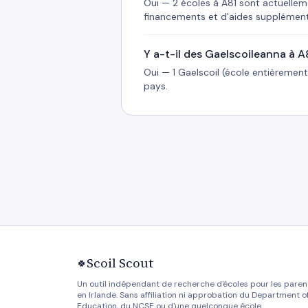
Oui — 2 écoles à A81 sont actuelleme
financements et d'aides supplémen
Y a-t-il des Gaelscoileanna à A
Oui — 1 Gaelscoil (école entièrement 
pays.
Scoil Scout
🍀
Un outil indépendant de recherche d'écoles pour les paren
en Irlande. Sans affiliation ni approbation du Department o
Education, du NCSE ou d'une quelconque école.