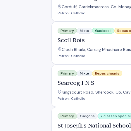
Corduff, Carrickmacross, Co. Mona
Patron : Catholic
Scoil Rois
Primary
Mixte
Gaelscoil
Repas 
Scoil Rois
Cloch Bhaile, Carraig Mhachaire Roi
Patron : Catholic
Searcog I N S
Primary
Mixte
Repas chauds
Searcog I N S
Kingscourt Road, Shercock, Co. Cav
Patron : Catholic
St Joseph's National School
Primary
Garçons
2 classes spécia
St Joseph's National School