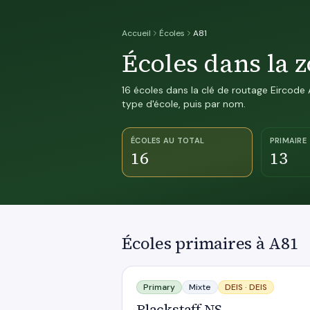
Accueil
Écoles
A81
Écoles dans la 
16 écoles dans la clé de routage Eircode A
type d'école, puis par nom.
ÉCOLES AU TOTAL
PRIMAIRE
16
13
Écoles primaires à A81
Blackstaff NS
Primary
Mixte
DEIS ·
DEIS
Blackstaff NS