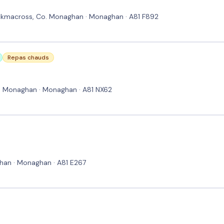
ickmacross, Co. Monaghan · Monaghan · A81 F892
Repas chauds
o. Monaghan · Monaghan · A81 NX62
ghan · Monaghan · A81 E267