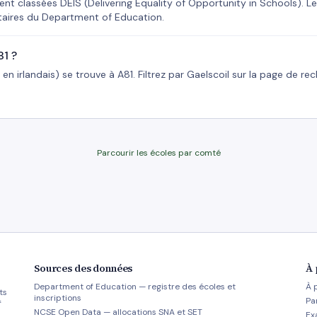
nt classées DEIS (Delivering Equality of Opportunity in Schools). L
taires du Department of Education.
81 ?
en irlandais) se trouve à A81. Filtrez par Gaelscoil sur la page de re
Parcourir les écoles par comté
Sources des données
À 
Department of Education — registre des écoles et
À 
ts
inscriptions
Pa
f
NCSE Open Data — allocations SNA et SET
Ex