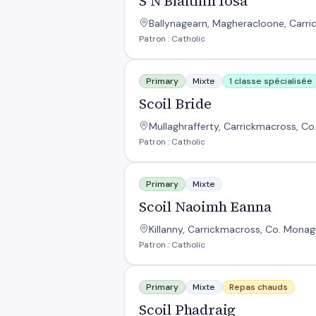
S N Blaithin Iosa
Ballynagearn, Magheracloone, Carr
Patron : Catholic
Scoil Bride
Primary
Mixte
1 classe spécialisée
Scoil Bride
Mullaghrafferty, Carrickmacross, C
Patron : Catholic
Scoil Naoimh Eanna
Primary
Mixte
Scoil Naoimh Eanna
Killanny, Carrickmacross, Co. Mona
Patron : Catholic
Scoil Phadraig
Primary
Mixte
Repas chauds
Scoil Phadraig