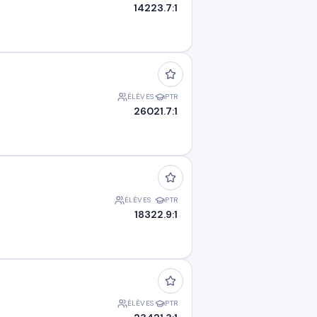
142
23.7:1
ÉLÈVES
PTR
260
21.7:1
ÉLÈVES
PTR
183
22.9:1
ÉLÈVES
PTR