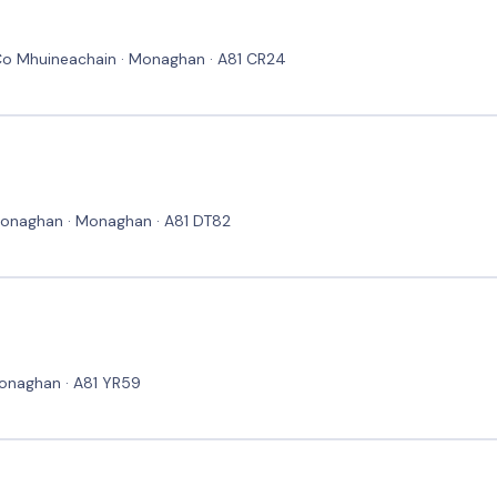
, Co Mhuineachain · Monaghan · A81 CR24
Monaghan · Monaghan · A81 DT82
Monaghan · A81 YR59