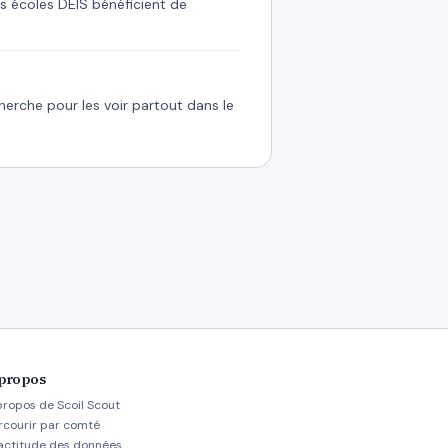
es écoles DEIS bénéficient de
cherche pour les voir partout dans le
propos
propos de Scoil Scout
rcourir par comté
actitude des données