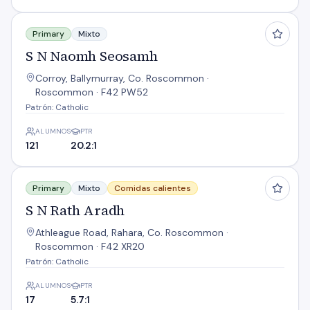
S N Naomh Seosamh
Primary
Mixto
S N Naomh Seosamh
Corroy, Ballymurray, Co. Roscommon ·
Roscommon · F42 PW52
Patrón: Catholic
ALUMNOS
PTR
121
20.2:1
S N Rath Aradh
Primary
Mixto
Comidas calientes
S N Rath Aradh
Athleague Road, Rahara, Co. Roscommon ·
Roscommon · F42 XR20
Patrón: Catholic
ALUMNOS
PTR
17
5.7:1