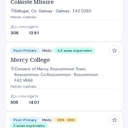
Coláiste Mhuire
Ballygar, Co. Galway · Galway · F42 D265
Patrón: Catholic
ALUMNOS
PTR
306
13.9:1
Mercy College
Post-Primary
Mixto
4,5 aulas especiales
Mercy College
Convent of Mercy, Roscommon Town,
Roscommon, Co.Roscommon · Roscommon ·
F42 VK66
Patrón: Catholic
ALUMNOS
PTR
505
14.0:1
Roscommon Community College
Post-Primary
Mixto
DEIS ·
DEIS
3 aulas especiales