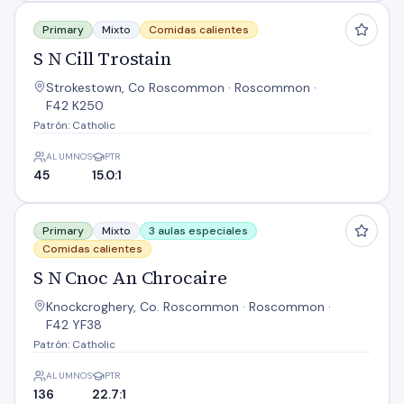
S N Cill Trostain
Primary
Mixto
Comidas calientes
S N Cill Trostain
Strokestown, Co Roscommon · Roscommon ·
F42 K250
Patrón: Catholic
ALUMNOS
PTR
45
15.0:1
S N Cnoc An Chrocaire
Primary
Mixto
3 aulas especiales
Comidas calientes
S N Cnoc An Chrocaire
Knockcroghery, Co. Roscommon · Roscommon ·
F42 YF38
Patrón: Catholic
ALUMNOS
PTR
136
22.7:1