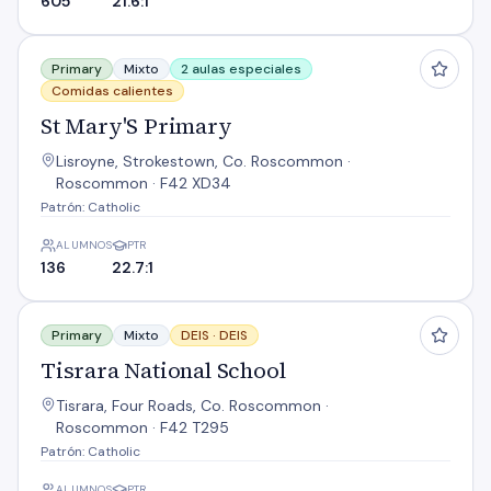
605
21.6:1
St Mary'S Primary
Primary
Mixto
2 aulas especiales
Comidas calientes
St Mary'S Primary
Lisroyne, Strokestown, Co. Roscommon ·
Roscommon · F42 XD34
Patrón: Catholic
ALUMNOS
PTR
136
22.7:1
Tisrara National School
Primary
Mixto
DEIS ·
DEIS
Tisrara National School
Tisrara, Four Roads, Co. Roscommon ·
Roscommon · F42 T295
Patrón: Catholic
ALUMNOS
PTR