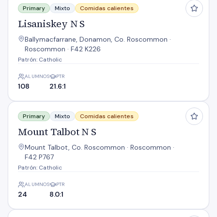
Primary
Mixto
Comidas calientes
Lisaniskey N S
Ballymacfarrane, Donamon, Co. Roscommon ·
Roscommon · F42 K226
Patrón: Catholic
ALUMNOS
PTR
108
21.6:1
Mount Talbot N S
Primary
Mixto
Comidas calientes
Mount Talbot N S
Mount Talbot, Co. Roscommon · Roscommon ·
F42 P767
Patrón: Catholic
ALUMNOS
PTR
24
8.0:1
Roxboro N S