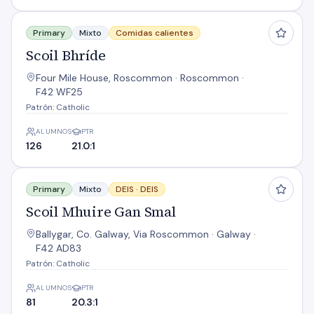
Scoil Bhríde
Primary
Mixto
Comidas calientes
Scoil Bhríde
Four Mile House, Roscommon · Roscommon ·
F42 WF25
Patrón: Catholic
ALUMNOS
PTR
126
21.0:1
Scoil Mhuire Gan Smal
Primary
Mixto
DEIS ·
DEIS
Scoil Mhuire Gan Smal
Ballygar, Co. Galway, Via Roscommon · Galway ·
F42 AD83
Patrón: Catholic
ALUMNOS
PTR
81
20.3:1