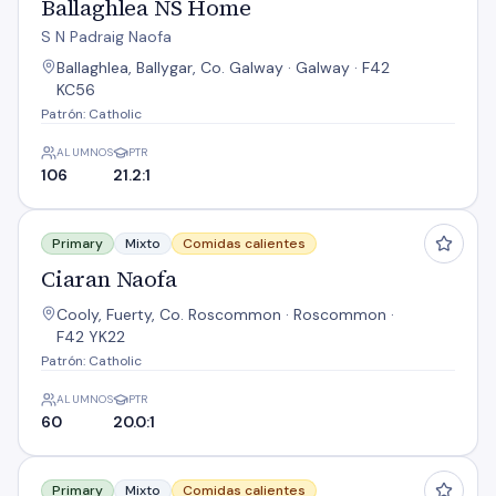
Ballaghlea NS Home
S N Padraig Naofa
Ballaghlea, Ballygar, Co. Galway · Galway · F42
KC56
Patrón: Catholic
ALUMNOS
PTR
106
21.2:1
Ciaran Naofa
Primary
Mixto
Comidas calientes
Ciaran Naofa
Cooly, Fuerty, Co. Roscommon · Roscommon ·
F42 YK22
Patrón: Catholic
ALUMNOS
PTR
60
20.0:1
Clooncagh N S
Primary
Mixto
Comidas calientes