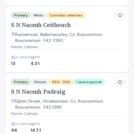
S N Naomh Ceitheach
Primary
Mixto
Comidas calientes
S N Naomh Ceitheach
Runnamoat, Ballymacurley, Co. Roscommon ·
Roscommon · F42 Y260
Patrón: Catholic
ALUMNOS
PTR
13
4.3:1
S N Naomh Padraig
Primary
Chicos
DEIS ·
DEIS
1 aula especial
S N Naomh Padraig
Elphin Street, Strokestown, Co. Roscommon ·
Roscommon · F42 DK16
Patrón: Catholic
ALUMNOS
PTR
44
14.7:1