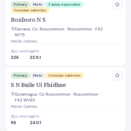
Primary
Mixto
2 aulas especiales
Comidas calientes
Roxboro N S
Derrane, Co. Roscommon · Roscommon · F42
NY75
Patrón: Catholic
ALUMNOS
PTR
226
22.6:1
S N Baile Ui Fhidhne
Primary
Mixto
Comidas calientes
S N Baile Ui Fhidhne
Scramogue, Co Roscommon · Roscommon ·
F42 WV63
Patrón: Catholic
ALUMNOS
PTR
96
24.0:1