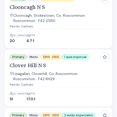
Clooncagh N S
Clooncagh, Stokestown, Co. Roscommon ·
Roscommon · F42 V580
Patrón: Catholic
ALUMNOS
PTR
20
6.7:1
Clover Hill N S
Primary
Mixto
DEIS ·
DEIS
1 aula especial
Clover Hill N S
Lisagallan, Cloverhill, Co. Roscommon ·
Roscommon · F42 KH29
Patrón: Catholic
ALUMNOS
PTR
51
17.0:1
Creggs Central N S
Primary
Mixto
DEIS ·
DEIS
3 aulas especiales