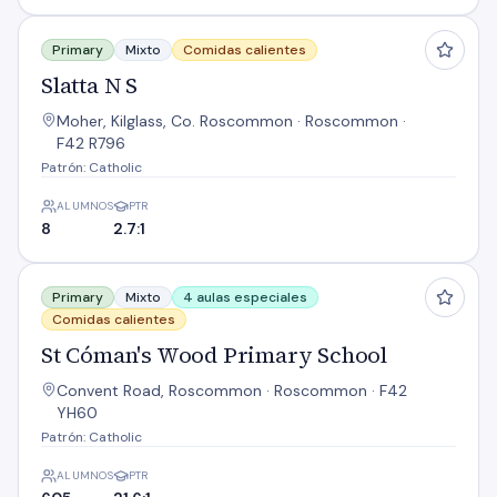
Slatta N S
Primary
Mixto
Comidas calientes
Slatta N S
Moher, Kilglass, Co. Roscommon · Roscommon ·
F42 R796
Patrón: Catholic
ALUMNOS
PTR
8
2.7:1
St Cóman's Wood Primary School
Primary
Mixto
4 aulas especiales
Comidas calientes
St Cóman's Wood Primary School
Convent Road, Roscommon · Roscommon · F42
YH60
Patrón: Catholic
ALUMNOS
PTR