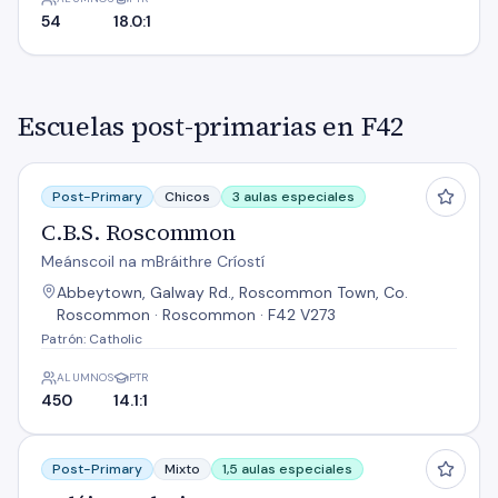
54
18.0:1
Escuelas post-primarias en F42
C.B.S. Roscommon
Post-Primary
Chicos
3 aulas especiales
C.B.S. Roscommon
Meánscoil na mBráithre Críostí
Abbeytown, Galway Rd., Roscommon Town, Co.
Roscommon · Roscommon · F42 V273
Patrón: Catholic
ALUMNOS
PTR
450
14.1:1
Coláiste Mhuire
Post-Primary
Mixto
1,5 aulas especiales