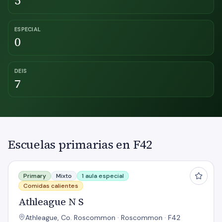
5
ESPECIAL
0
DEIS
7
Escuelas primarias en F42
Athleague N S
Primary
Mixto
1 aula especial
Comidas calientes
Athleague N S
Athleague, Co. Roscommon · Roscommon · F42