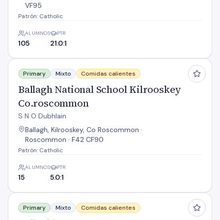
VF95
Patrón: Catholic
ALUMNOS
PTR
105
21.0:1
Ballagh National School Kilrooskey Co.roscommon
Primary
Mixto
Comidas calientes
Ballagh National School Kilrooskey
Co.roscommon
S N O Dubhlain
Ballagh, Kilrooskey, Co Roscommon ·
Roscommon · F42 CF90
Patrón: Catholic
ALUMNOS
PTR
15
5.0:1
Ballaghlea NS Home
Primary
Mixto
Comidas calientes