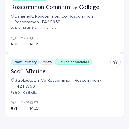
Roscommon Community College
Lisnamult, Roscommon, Co. Roscommon ·
Roscommon · F42 P959
Patrón: Multi Denominational
ALUMNOS
PTR
603
14.0:1
Scoil Mhuire
Post-Primary
Mixto
3 aulas especiales
Scoil Mhuire
Strokestown, Co Roscommon · Roscommon ·
F42 HW56
Patrón: Catholic
ALUMNOS
PTR
671
14.0:1