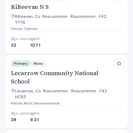
Kilteevan N S
Kilteevan, Co. Roscommon · Roscommon · F42
YY76
Patrón: Catholic
ALUMNOS
PTR
32
10.7:1
Lecarrow Community National School
Primary
Mixto
Lecarrow Community National
School
Lecarrow, Co. Roscommon · Roscommon · F42
HC83
Patrón: Multi Denominational
ALUMNOS
PTR
28
9.3:1
Lisaniskey N S