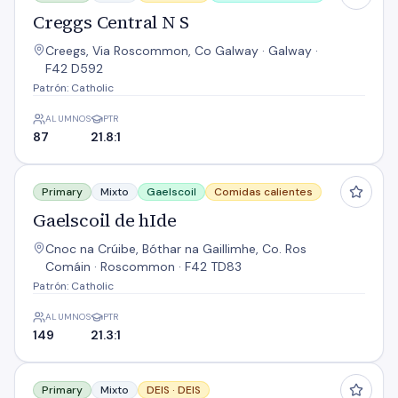
Creggs Central N S
Creegs, Via Roscommon, Co Galway · Galway ·
F42 D592
Patrón: Catholic
ALUMNOS
PTR
87
21.8:1
Gaelscoil de hIde
Primary
Mixto
Gaelscoil
Comidas calientes
Gaelscoil de hIde
Cnoc na Crúibe, Bóthar na Gaillimhe, Co. Ros
Comáin · Roscommon · F42 TD83
Patrón: Catholic
ALUMNOS
PTR
149
21.3:1
Kilteevan N S
Primary
Mixto
DEIS ·
DEIS