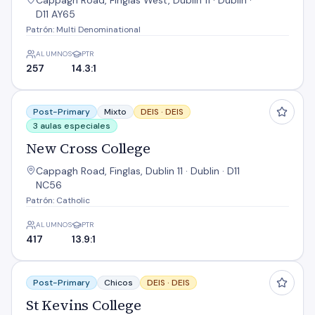
Cappagh Road, Finglas West, Dublin 11 · Dublin ·
D11 AY65
Patrón: Multi Denominational
ALUMNOS
PTR
257
14.3:1
New Cross College
Post-Primary
Mixto
DEIS ·
DEIS
3 aulas especiales
New Cross College
Cappagh Road, Finglas, Dublin 11 · Dublin · D11
NC56
Patrón: Catholic
ALUMNOS
PTR
417
13.9:1
St Kevins College
Post-Primary
Chicos
DEIS ·
DEIS
St Kevins College