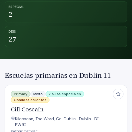
ESPECIAL
2
DEIS
27
Escuelas primarias en Dublin 11
Cill Coscain
Primary
Mixto
2 aulas especiales
Comidas calientes
Cill Coscain
Kilcoscan, The Ward, Co. Dublin · Dublin · D11
PW92
Patrón: Catholic