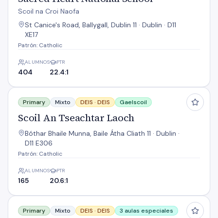
Scoil na Croi Naofa
St Canice's Road, Ballygall, Dublin 11 · Dublin · D11
XE17
Patrón: Catholic
ALUMNOS
PTR
404
22.4:1
Scoil An Tseachtar Laoch
Primary
Mixto
DEIS ·
DEIS
Gaelscoil
Scoil An Tseachtar Laoch
Bóthar Bhaile Munna, Baile Átha Cliath 11 · Dublin ·
D11 E306
Patrón: Catholic
ALUMNOS
PTR
165
20.6:1
Scoil Sinead NS
Primary
Mixto
DEIS ·
DEIS
3 aulas especiales