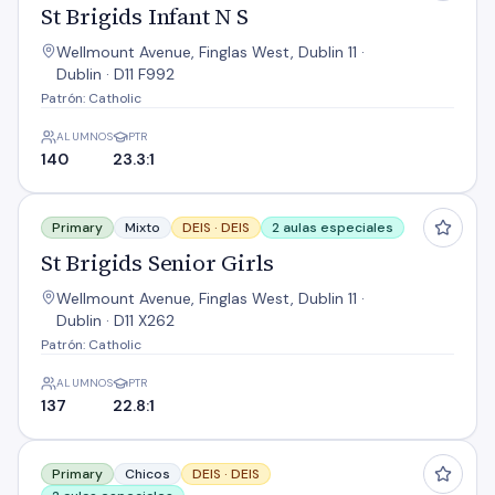
St Brigids Infant N S
Wellmount Avenue, Finglas West, Dublin 11 ·
Dublin · D11 F992
Patrón: Catholic
ALUMNOS
PTR
140
23.3:1
St Brigids Senior Girls
Primary
Mixto
DEIS ·
DEIS
2 aulas especiales
St Brigids Senior Girls
Wellmount Avenue, Finglas West, Dublin 11 ·
Dublin · D11 X262
Patrón: Catholic
ALUMNOS
PTR
137
22.8:1
St Canices B N S
Primary
Chicos
DEIS ·
DEIS