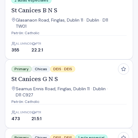
2 aulas especiales
St Canices B N S
Glasanaon Road, Finglas, Dublin 11 · Dublin · D11
TW01
Patrón: Catholic
ALUMNOS
PTR
355
22.2:1
St Canices G N S
Primary
Chicas
DEIS ·
DEIS
St Canices G N S
Seamus Ennis Road, Finglas, Dublin 11 · Dublin ·
D11 C927
Patrón: Catholic
ALUMNOS
PTR
473
21.5:1
St Josephs G N S
Primary
Chicas
DEIS ·
DEIS
1 aula especial