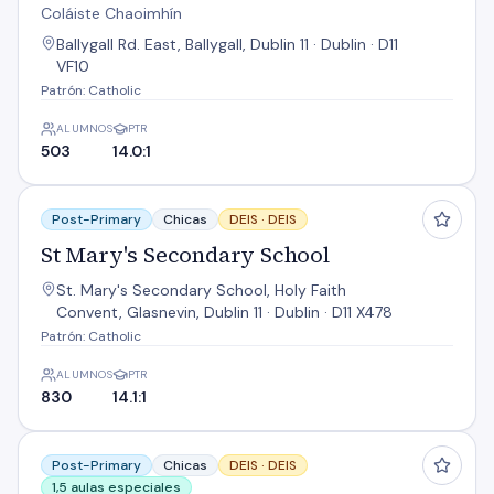
Coláiste Chaoimhín
Ballygall Rd. East, Ballygall, Dublin 11 · Dublin · D11
VF10
Patrón: Catholic
ALUMNOS
PTR
503
14.0:1
St Mary's Secondary School
Post-Primary
Chicas
DEIS ·
DEIS
St Mary's Secondary School
St. Mary's Secondary School, Holy Faith
Convent, Glasnevin, Dublin 11 · Dublin · D11 X478
Patrón: Catholic
ALUMNOS
PTR
830
14.1:1
St Michaels Secondary School
Post-Primary
Chicas
DEIS ·
DEIS
1,5 aulas especiales