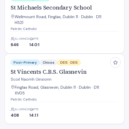
St Michaels Secondary School
Wellmount Road, Finglas, Dublin 11 · Dublin · D11
H521
Patrón: Catholic
ALUMNOS
PTR
646
14.0:1
St Vincents C.B.S. Glasnevin
Post-Primary
Chicos
DEIS ·
DEIS
St Vincents C.B.S. Glasnevin
Scoil Naomh Uinsionn
Finglas Road, Glasnevin, Dublin 11 · Dublin · D11
XV05
Patrón: Catholic
ALUMNOS
PTR
408
14.1:1