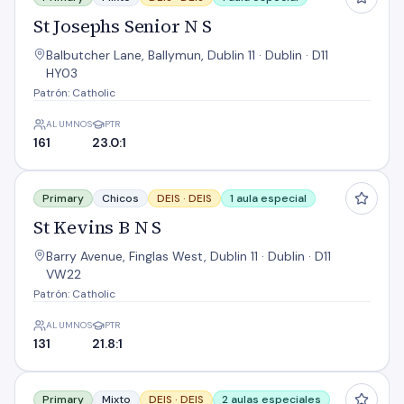
St Josephs Senior N S
Balbutcher Lane, Ballymun, Dublin 11 · Dublin · D11
HY03
Patrón: Catholic
ALUMNOS
PTR
161
23.0:1
St Kevins B N S
Primary
Chicos
DEIS ·
DEIS
1 aula especial
St Kevins B N S
Barry Avenue, Finglas West, Dublin 11 · Dublin · D11
VW22
Patrón: Catholic
ALUMNOS
PTR
131
21.8:1
St Malachys Ns
Primary
Mixto
DEIS ·
DEIS
2 aulas especiales