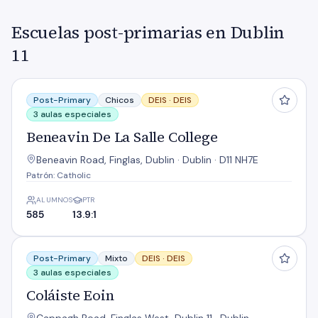
Escuelas post-primarias en Dublin
11
Beneavin De La Salle College
Post-Primary
Chicos
DEIS ·
DEIS
3 aulas especiales
Beneavin De La Salle College
Beneavin Road, Finglas, Dublin · Dublin · D11 NH7E
Patrón: Catholic
ALUMNOS
PTR
585
13.9:1
Coláiste Eoin
Post-Primary
Mixto
DEIS ·
DEIS
3 aulas especiales
Coláiste Eoin