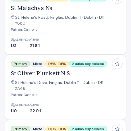
St Malachys Ns
St. Helena's Road, Finglas, Dublin 11 · Dublin · D11
Y880
Patrón: Catholic
ALUMNOS
PTR
131
21.8:1
St Oliver Plunkett N S
Primary
Mixto
DEIS ·
DEIS
2 aulas especiales
St Oliver Plunkett N S
St Helena's Drive, Finglas, Dublin 11 · Dublin · D11
XA46
Patrón: Catholic
ALUMNOS
PTR
110
22.0:1
St. Finians
Primary
Mixto
DEIS ·
DEIS
2 aulas especiales