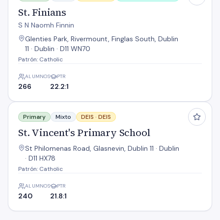
St. Finians
S N Naomh Finnin
Glenties Park, Rivermount, Finglas South, Dublin
11 · Dublin · D11 WN70
Patrón: Catholic
ALUMNOS
PTR
266
22.2:1
St. Vincent's Primary School
Primary
Mixto
DEIS ·
DEIS
St. Vincent's Primary School
St Philomenas Road, Glasnevin, Dublin 11 · Dublin
· D11 HX78
Patrón: Catholic
ALUMNOS
PTR
240
21.8:1