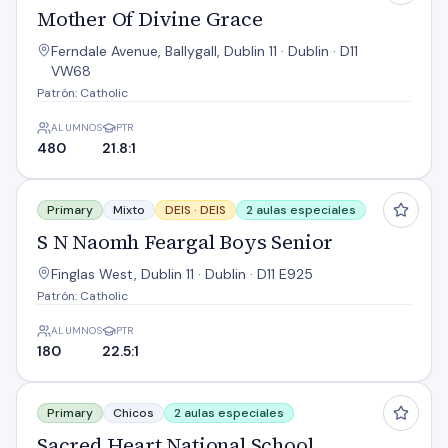
Mother Of Divine Grace
Ferndale Avenue, Ballygall, Dublin 11 · Dublin · D11
VW68
Patrón: Catholic
ALUMNOS
PTR
480
21.8:1
S N Naomh Feargal Boys Senior
Primary
Mixto
DEIS ·
DEIS
2 aulas especiales
S N Naomh Feargal Boys Senior
Finglas West, Dublin 11 · Dublin · D11 E925
Patrón: Catholic
ALUMNOS
PTR
180
22.5:1
Sacred Heart National School
Primary
Chicos
2 aulas especiales
Sacred Heart National School