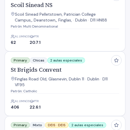
Scoil Sinead NS
Scoil Sinead Pelletstown, Patrician College
Campus,, Deanstown,, Finglas, · Dublin · D11 HN88
Patrón: Multi Denominational
ALUMNOS
PTR
62
20.7:1
St Brigids Convent
Primary
Chicas
2 aulas especiales
St Brigids Convent
Finglas Road Old, Glasnevin, Dublin 11 · Dublin · D11
VF95
Patrón: Catholic
ALUMNOS
PTR
406
22.6:1
St Brigids Infant N S
Primary
Mixto
DEIS ·
DEIS
2 aulas especiales