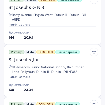
St Josephs G N S
Barry Avenue, Finglas West, Dublin 11 · Dublin · D11
A8PD
Patrón: Catholic
ALUMNOS
PTR
146
20.9:1
St Josephs Jnr
Primary
Mixto
DEIS ·
DEIS
1 aula especial
St Josephs Jnr
St Joseph's Junior National School, Balbutcher
Lane, Ballymun, Dublin 11 · Dublin · D11 ND82
Patrón: Catholic
ALUMNOS
PTR
138
23.0:1
St Josephs Senior N S
Primary
Mixto
DEIS ·
DEIS
1 aula especial