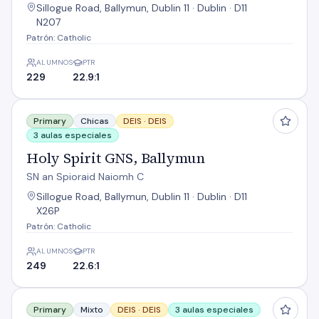
Sillogue Road, Ballymun, Dublin 11 · Dublin · D11
N207
Patrón: Catholic
ALUMNOS
PTR
229
22.9:1
Holy Spirit GNS, Ballymun
Primary
Chicas
DEIS ·
DEIS
3 aulas especiales
Holy Spirit GNS, Ballymun
SN an Spioraid Naiomh C
Sillogue Road, Ballymun, Dublin 11 · Dublin · D11
X26P
Patrón: Catholic
ALUMNOS
PTR
249
22.6:1
Mother Of Divine Grace
Primary
Mixto
DEIS ·
DEIS
3 aulas especiales