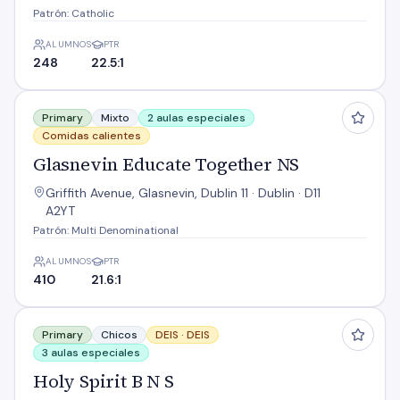
Patrón: Catholic
ALUMNOS
PTR
248
22.5:1
Glasnevin Educate Together NS
Primary
Mixto
2 aulas especiales
Comidas calientes
Glasnevin Educate Together NS
Griffith Avenue, Glasnevin, Dublin 11 · Dublin · D11
A2YT
Patrón: Multi Denominational
ALUMNOS
PTR
410
21.6:1
Holy Spirit B N S
Primary
Chicos
DEIS ·
DEIS
3 aulas especiales
Holy Spirit B N S