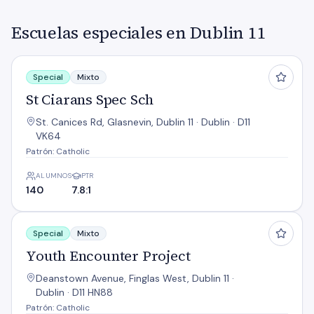
Escuelas especiales en Dublin 11
St Ciarans Spec Sch
Special
Mixto
St Ciarans Spec Sch
St. Canices Rd, Glasnevin, Dublin 11 · Dublin · D11
VK64
Patrón: Catholic
ALUMNOS
PTR
140
7.8:1
Youth Encounter Project
Special
Mixto
Youth Encounter Project
Deanstown Avenue, Finglas West, Dublin 11 ·
Dublin · D11 HN88
Patrón: Catholic