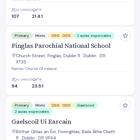
ALUMNOS
PTR
107
21.4:1
Finglas Parochial National School
Primary
Mixto
DEIS ·
DEIS
2 aulas especiales
Finglas Parochial National School
Church Street, Finglas, Dublin 11 · Dublin · D11
XT35
Patrón: Church Of Ireland
ALUMNOS
PTR
94
23.5:1
Gaelscoil Ui Earcain
Primary
Mixto
DEIS ·
DEIS
Gaelscoil
2 aulas especiales
Gaelscoil Ui Earcain
Bóthar Ghlas an Éin, Fionnghlas, Baile Átha Cliath
11 · Dublin · D11 VP44