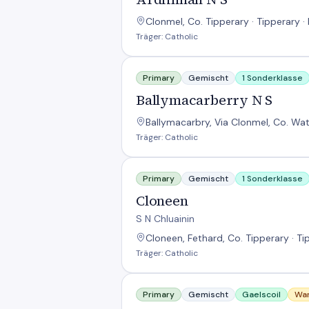
Clonmel, Co. Tipperary · Tipperary ·
Träger: Catholic
Ballymacarberry N S
Primary
Gemischt
1 Sonderklasse
Ballymacarberry N S
Ballymacarbry, Via Clonmel, Co. Wat
Träger: Catholic
Cloneen
Primary
Gemischt
1 Sonderklasse
Cloneen
S N Chluainin
Cloneen, Fethard, Co. Tipperary · Ti
Träger: Catholic
Gaelscoil Chluain Meala
Primary
Gemischt
Gaelscoil
Wa