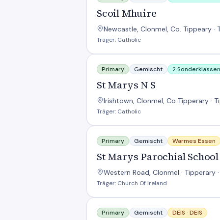
Scoil Mhuire
Newcastle, Clonmel, Co. Tippeary · 
Träger: Catholic
St Marys N S
Primary
Gemischt
2 Sonderklasse
St Marys N S
Irishtown, Clonmel, Co Tipperary · T
Träger: Catholic
St Marys Parochial School
Primary
Gemischt
Warmes Essen
St Marys Parochial School
Western Road, Clonmel · Tipperary 
Träger: Church Of Ireland
St Oliver Plunketts Ns
Primary
Gemischt
DEIS ·
DEIS