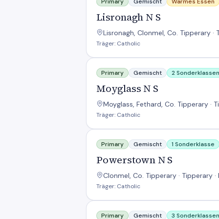
Primary
Gemischt
Warmes Essen
Lisronagh N S
Lisronagh, Clonmel, Co. Tipperary · 
Träger: Catholic
Moyglass N S
Primary
Gemischt
2 Sonderklasse
Moyglass N S
Moyglass, Fethard, Co. Tipperary · T
Träger: Catholic
Powerstown N S
Primary
Gemischt
1 Sonderklasse
Powerstown N S
Clonmel, Co. Tipperary · Tipperary ·
Träger: Catholic
Presentation Primary School
Primary
Gemischt
3 Sonderklasse