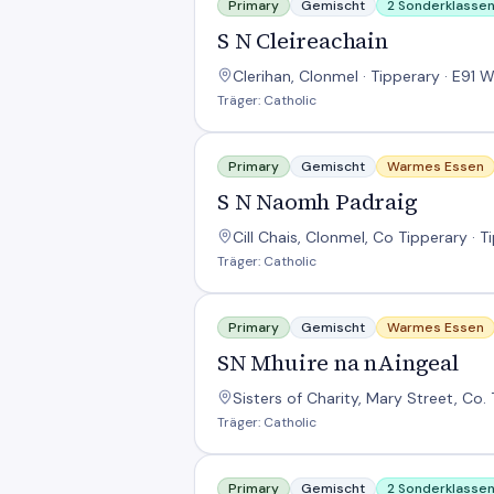
Primary
Gemischt
2 Sonderklasse
S N Cleireachain
Clerihan, Clonmel · Tipperary · E91 
Träger: Catholic
S N Naomh Padraig
Primary
Gemischt
Warmes Essen
S N Naomh Padraig
Cill Chais, Clonmel, Co Tipperary · T
Träger: Catholic
SN Mhuire na nAingeal
Primary
Gemischt
Warmes Essen
SN Mhuire na nAingeal
Sisters of Charity, Mary Street, Co. 
Träger: Catholic
Scoil Mhuire
Primary
Gemischt
2 Sonderklasse