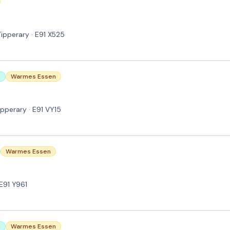
Tipperary · E91 X525
n
Warmes Essen
ipperary · E91 VY15
Warmes Essen
 E91 Y961
n
Warmes Essen