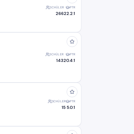
SCHÜLER
PTR
266
22.2:1
SCHÜLER
PTR
143
20.4:1
SCHÜLER
PTR
15
5.0:1