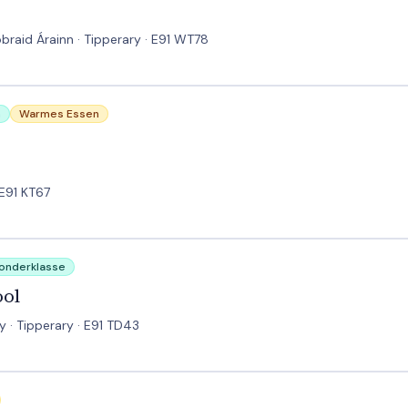
obraid Árainn · Tipperary · E91 WT78
n
Warmes Essen
 E91 KT67
Sonderklasse
ool
 · Tipperary · E91 TD43