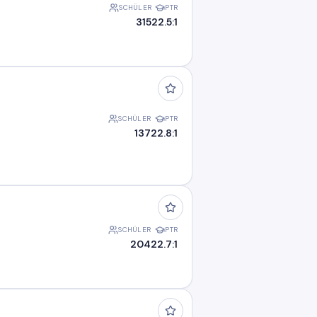
SCHÜLER
PTR
315
22.5:1
SCHÜLER
PTR
137
22.8:1
SCHÜLER
PTR
204
22.7:1