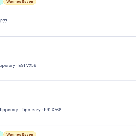
n
Warmes Essen
WP77
ipperary · E91 VX56
Tipperary · Tipperary · E91 X768
n
Warmes Essen