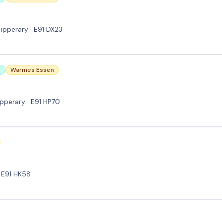
Tipperary · E91 DX23
n
Warmes Essen
ipperary · E91 HP70
· E91 HK58