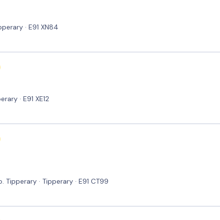
ipperary · E91 XN84
perary · E91 XE12
. Tipperary · Tipperary · E91 CT99