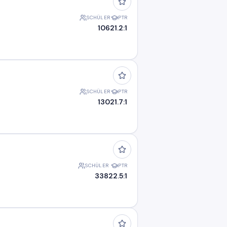
SCHÜLER
PTR
106
21.2:1
SCHÜLER
PTR
130
21.7:1
SCHÜLER
PTR
338
22.5:1