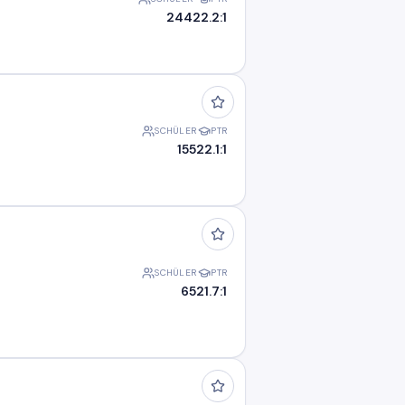
244
22.2:1
SCHÜLER
PTR
155
22.1:1
SCHÜLER
PTR
65
21.7:1