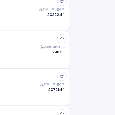
SCHÜLER
PTR
202
22.4:1
SCHÜLER
PTR
55
18.3:1
SCHÜLER
PTR
407
21.4:1