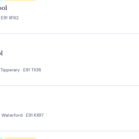
ool
 E91 XF62
l
 Tipperary · E91 TX38
· Waterford · E91 KX97