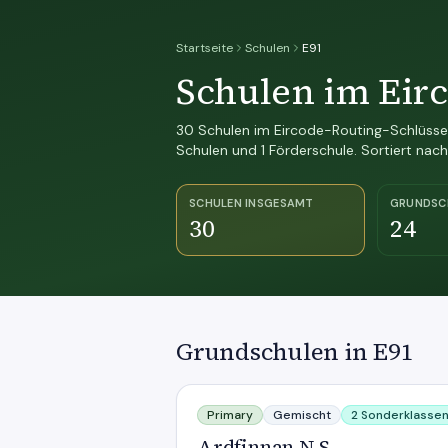
Startseite
Schulen
E91
Schulen im Eir
30 Schulen im Eircode-Routing-Schlüssel 
Schulen und 1 Förderschule. Sortiert na
SCHULEN INSGESAMT
GRUNDSC
30
24
Grundschulen in E91
Ardfinnan N S
Primary
Gemischt
2 Sonderklasse
Ardfinnan N S