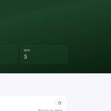
DEIS
5
SCHÜLER
PTR