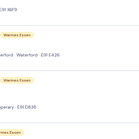
 E91 X6F9
Warmes Essen
erford · Waterford · E91 E426
Warmes Essen
pperary · E91 D838
rmes Essen