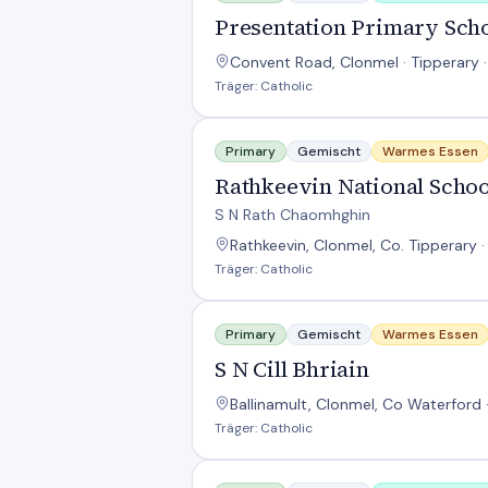
Presentation Primary Sch
Convent Road, Clonmel · Tipperary ·
Träger: Catholic
Rathkeevin National School
Primary
Gemischt
Warmes Essen
Rathkeevin National Schoo
S N Rath Chaomhghin
Rathkeevin, Clonmel, Co. Tipperary ·
Träger: Catholic
S N Cill Bhriain
Primary
Gemischt
Warmes Essen
S N Cill Bhriain
Ballinamult, Clonmel, Co Waterford 
Träger: Catholic
S N Cleireachain