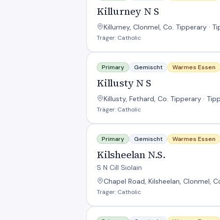
Killurney N S
Killurney, Clonmel, Co. Tipperary · T
Träger: Catholic
Killusty N S
Primary
Gemischt
Warmes Essen
Killusty N S
Killusty, Fethard, Co. Tipperary · Tip
Träger: Catholic
Kilsheelan N.S.
Primary
Gemischt
Warmes Essen
Kilsheelan N.S.
S N Cill Siolain
Chapel Road, Kilsheelan, Clonmel, Co
Träger: Catholic
Lisronagh N S