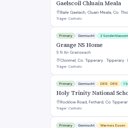
Gaelscoil Chluain Meala
Baile Gaelach, Cluain Meala, Co. Thi
Träger: Catholic
Grange NS Home
Primary
Gemischt
2 Sonderklasse
Grange NS Home
S N An Grainseach
Clonmel, Co. Tipperary · Tipperary ·
Träger: Catholic
Holy Trinity National School
Primary
Gemischt
DEIS ·
DEIS
1 
Holy Trinity National Sch
Rocklow Road, Fethard, Co Tipperary
Träger: Catholic
Killurney N S
Primary
Gemischt
Warmes Essen