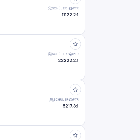
SCHÜLER
PTR
111
22.2:1
SCHÜLER
PTR
222
22.2:1
SCHÜLER
PTR
52
17.3:1